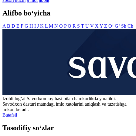
absolyutizm
aʼmol
abbat
Alifbo bo‘yicha
A
B
D
E
F
G
H
I
J
K
L
M
N
O
P
Q
R
S
T
U
V
X
Y
Z
O‘
G‘
Sh
Ch
Izohli lugʻat
Savodxon
loyihasi bilan hamkorlikda yaratildi.
Savodxon dasturi matndagi imlo xatolarini aniqlash va tuzatishga
imkon beradi.
Batafsil
Tasodifiy so‘zlar