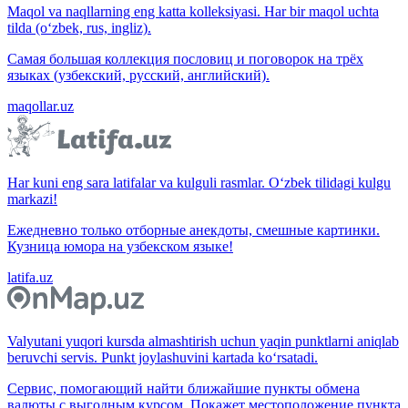
Maqol va naqllarning eng katta kolleksiyasi. Har bir maqol uchta
tilda (o‘zbek, rus, ingliz).
Самая большая коллекция пословиц и поговорок на трёх
языках (узбекский, русский, английский).
maqollar.uz
Har kuni eng sara latifalar va kulguli rasmlar. O‘zbek tilidagi kulgu
markazi!
Ежедневно только отборные анекдоты, смешные картинки.
Кузница юмора на узбекском языке!
latifa.uz
Valyutani yuqori kursda almashtirish uchun yaqin punktlarni aniqlab
beruvchi servis. Punkt joylashuvini kartada ko‘rsatadi.
Сервис, помогающий найти ближайшие пункты обмена
валюты с выгодным курсом. Покажет местоположение пункта