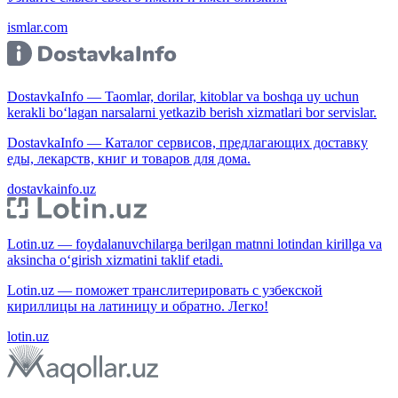
ismlar.com
DostavkaInfo — Taomlar, dorilar, kitoblar va boshqa uy uchun
kerakli bo‘lagan narsalarni yetkazib berish xizmatlari bor servislar.
DostavkaInfo — Каталог сервисов, предлагающих доставку
еды, лекарств, книг и товаров для дома.
dostavkainfo.uz
Lotin.uz — foydalanuvchilarga berilgan matnni lotindan kirillga va
aksincha o‘girish xizmatini taklif etadi.
Lotin.uz — поможет транслитерировать с узбекской
кириллицы на латиницу и обратно. Легко!
lotin.uz