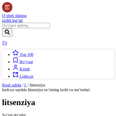
O‘zbek tilining
izohli lug‘ati
ЎЗ
Top 100
Ro‘yxat
Kirish
Lotin.uz
Bosh sahifa
/
L
/
litsenziya
Izoh.uz
saytida
litsenziya
so‘zining izohi va ma’nolari
litsenziya
So‘zni do‘stlar