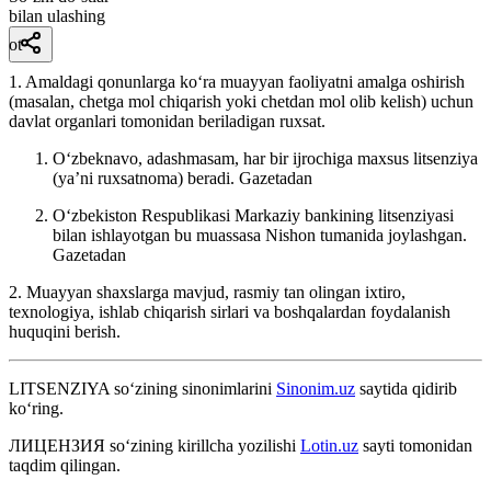
bilan ulashing
ot
1. Amaldagi qonunlarga koʻra muayyan faoliyatni amalga oshirish
(masalan, chetga mol chiqarish yoki chetdan mol olib kelish) uchun
davlat organlari tomonidan beriladigan ruxsat.
Oʻzbeknavo, adashmasam, har bir ijrochiga maxsus litsenziya
(yaʼni ruxsatnoma) beradi.
Gazetadan
Oʻzbekiston Respublikasi Markaziy bankining litsenziyasi
bilan ishlayotgan bu muassasa Nishon tumanida joylashgan.
Gazetadan
2. Muayyan shaxslarga mavjud, rasmiy tan olingan ixtiro,
texnologiya, ishlab chiqarish sirlari va boshqalardan foydalanish
huquqini berish.
LITSENZIYA
so‘zining sinonimlarini
Sinonim.uz
saytida qidirib
ko‘ring.
ЛИЦЕНЗИЯ
so‘zining kirillcha yozilishi
Lotin.uz
sayti tomonidan
taqdim qilingan.