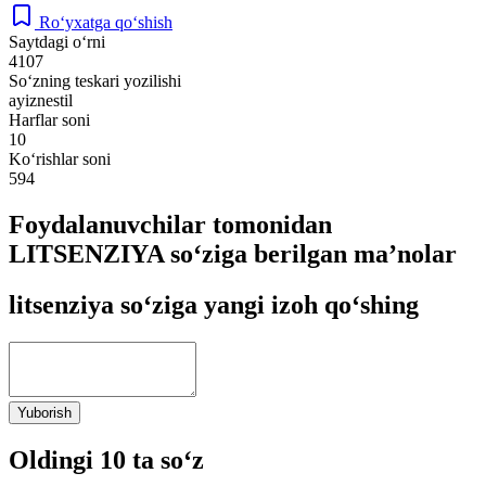
Ro‘yxatga qo‘shish
Saytdagi o‘rni
4107
So‘zning teskari yozilishi
ayiznestil
Harflar soni
10
Ko‘rishlar soni
594
Foydalanuvchilar tomonidan
LITSENZIYA so‘ziga berilgan ma’nolar
litsenziya so‘ziga yangi izoh qo‘shing
Yuborish
Oldingi 10 ta so‘z