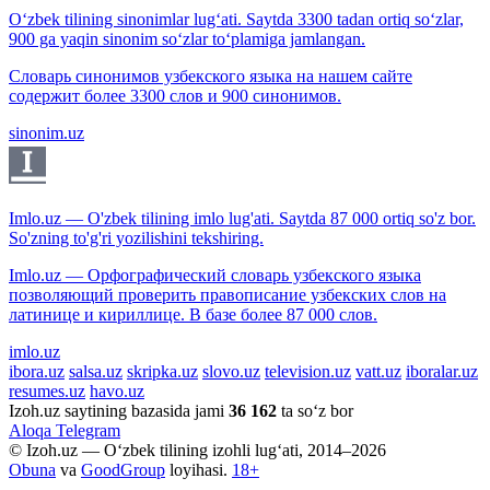
O‘zbek tilining sinonimlar lug‘ati. Saytda 3300 tadan ortiq so‘zlar,
900 ga yaqin sinonim so‘zlar to‘plamiga jamlangan.
Словарь синонимов узбекского языка на нашем сайте
содержит более 3300 слов и 900 синонимов.
sinonim.uz
Imlo.uz — O'zbek tilining imlo lug'ati. Saytda 87 000 ortiq so'z bor.
So'zning to'g'ri yozilishini tekshiring.
Imlo.uz — Орфографический словарь узбекского языка
позволяющий проверить правописание узбекских слов на
латинице и кириллице. В базе более 87 000 слов.
imlo.uz
ibora.uz
salsa.uz
skripka.uz
slovo.uz
television.uz
vatt.uz
iboralar.uz
resumes.uz
havo.uz
Izoh.uz saytining bazasida jami
36 162
ta so‘z bor
Aloqa
Telegram
© Izoh.uz — O‘zbek tilining izohli lug‘ati, 2014–2026
Obuna
va
GoodGroup
loyihasi.
18+