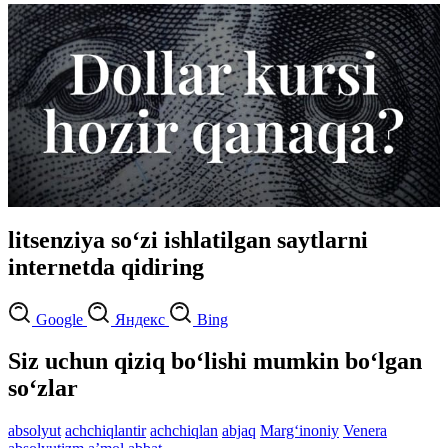
litsenziya so‘zi ishlatilgan saytlarni
internetda qidiring
Google
Яндекс
Bing
Siz uchun qiziq bo‘lishi mumkin bo‘lgan
so‘zlar
absolyut
achchiqlantir
achchiqlan
abjaq
Marg‘inoniy
Venera