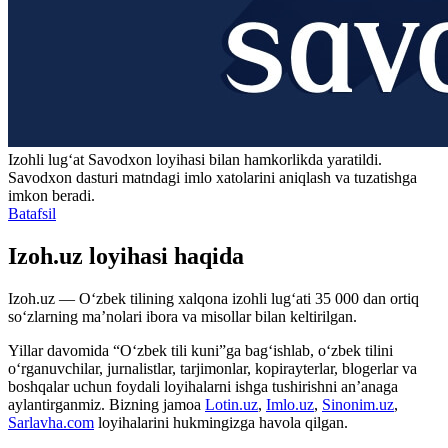
Izohli lugʻat
Savodxon
loyihasi bilan hamkorlikda yaratildi.
Savodxon dasturi matndagi imlo xatolarini aniqlash va tuzatishga
imkon beradi.
Batafsil
Izoh.uz loyihasi haqida
Izoh.uz — O‘zbek tilining xalqona izohli lug‘ati 35 000 dan ortiq
so‘zlarning ma’nolari ibora va misollar bilan keltirilgan.
Yillar davomida “O‘zbek tili kuni”ga bag‘ishlab, o‘zbek tilini
o‘rganuvchilar, jurnalistlar, tarjimonlar, kopirayterlar, blogerlar va
boshqalar uchun foydali loyihalarni ishga tushirishni an’anaga
aylantirganmiz. Bizning jamoa
Lotin.uz
,
Imlo.uz
,
Sinonim.uz
,
Sarlavha.com
loyihalarini hukmingizga havola qilgan.