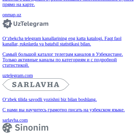
прямо на карте.
onmap.uz
O‘zbekcha telegram kanallarining eng katta katalogi. Faqt faol
kanallar, ruknlarda va batafsil statistikasi bilan.
Самый большой каталог телеграм каналов в Узбекистане.
Только активные каналы по категориям и с подробной
статистикой.
uztelegram.com
O‘zbek tilida savodli yozishni biz bilan boshlang.
С нами вы научитесь грамотно писать на узбекском языке.
sarlavha.com