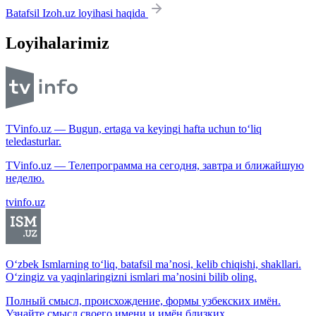
Batafsil Izoh.uz loyihasi haqida
Loyihalarimiz
TVinfo.uz — Bugun, ertaga va keyingi hafta uchun to‘liq
teledasturlar.
TVinfo.uz — Телепрограмма на сегодня, завтра и ближайшую
неделю.
tvinfo.uz
O‘zbek Ismlarning to‘liq, batafsil ma’nosi, kelib chiqishi, shakllari.
O‘zingiz va yaqinlaringizni ismlari ma’nosini bilib oling.
Полный смысл, происхождение, формы узбекских имён.
Узнайте смысл своего имени и имён близких.