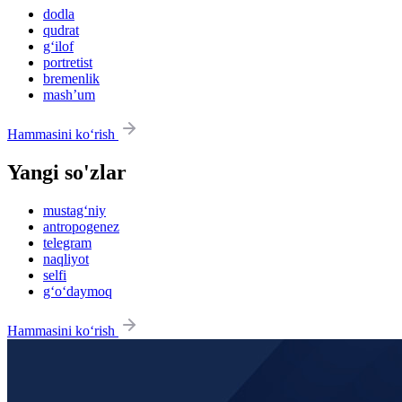
dodla
qudrat
g‘ilof
portretist
bremenlik
mashʼum
Hammasini ko‘rish
Yangi so'zlar
mustag‘niy
antropogenez
telegram
naqliyot
selfi
g‘o‘daymoq
Hammasini ko‘rish