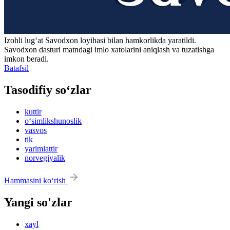
Izohli lugʻat
Savodxon
loyihasi bilan hamkorlikda yaratildi.
Savodxon dasturi matndagi imlo xatolarini aniqlash va tuzatishga
imkon beradi.
Batafsil
Tasodifiy so‘zlar
kuttir
o‘simlikshunoslik
vasvos
tik
yarimlattir
norvegiyalik
Hammasini ko‘rish
Yangi so'zlar
xayl