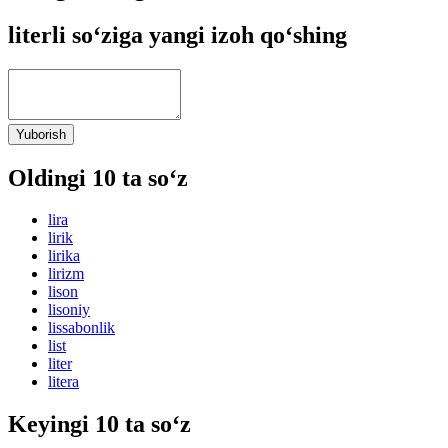
literli so‘ziga yangi izoh qo‘shing
Yuborish
Oldingi 10 ta so‘z
lira
lirik
lirika
lirizm
lison
lisoniy
lissabonlik
list
liter
litera
Keyingi 10 ta so‘z