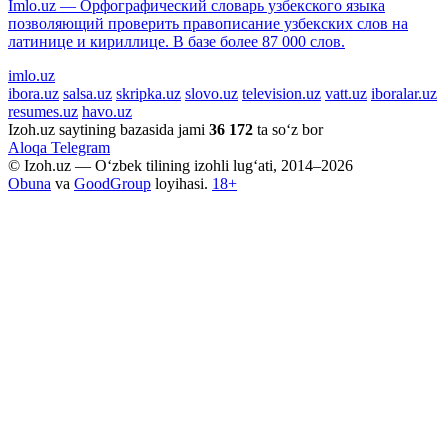
Imlo.uz — Орфографический словарь узбекского языка
позволяющий проверить правописание узбекских слов на
латинице и кириллице. В базе более 87 000 слов.
imlo.uz
ibora.uz
salsa.uz
skripka.uz
slovo.uz
television.uz
vatt.uz
iboralar.uz
resumes.uz
havo.uz
Izoh.uz saytining bazasida jami
36 172
ta so‘z bor
Aloqa
Telegram
© Izoh.uz — O‘zbek tilining izohli lug‘ati, 2014–2026
Obuna
va
GoodGroup
loyihasi.
18+