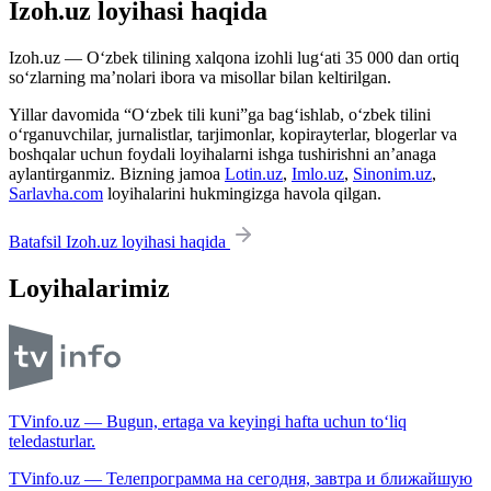
Izoh.uz loyihasi haqida
Izoh.uz — O‘zbek tilining xalqona izohli lug‘ati 35 000 dan ortiq
so‘zlarning ma’nolari ibora va misollar bilan keltirilgan.
Yillar davomida “O‘zbek tili kuni”ga bag‘ishlab, o‘zbek tilini
o‘rganuvchilar, jurnalistlar, tarjimonlar, kopirayterlar, blogerlar va
boshqalar uchun foydali loyihalarni ishga tushirishni an’anaga
aylantirganmiz. Bizning jamoa
Lotin.uz
,
Imlo.uz
,
Sinonim.uz
,
Sarlavha.com
loyihalarini hukmingizga havola qilgan.
Batafsil Izoh.uz loyihasi haqida
Loyihalarimiz
TVinfo.uz — Bugun, ertaga va keyingi hafta uchun to‘liq
teledasturlar.
TVinfo.uz — Телепрограмма на сегодня, завтра и ближайшую