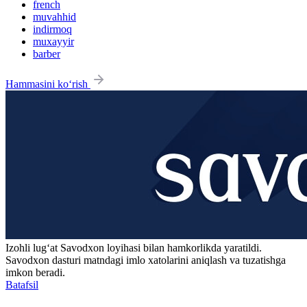
french
muvahhid
indirmoq
muxayyir
barber
Hammasini ko‘rish
Izohli lugʻat
Savodxon
loyihasi bilan hamkorlikda yaratildi.
Savodxon dasturi matndagi imlo xatolarini aniqlash va tuzatishga
imkon beradi.
Batafsil