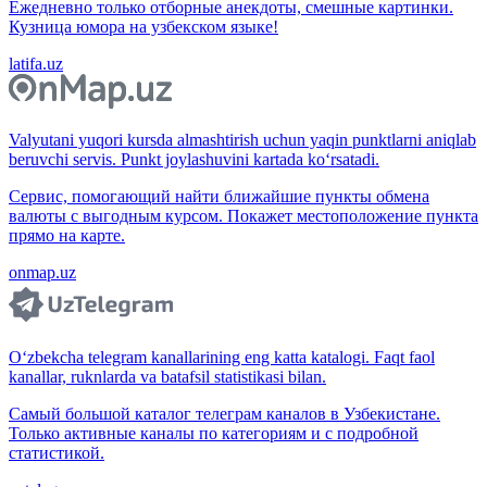
Ежедневно только отборные анекдоты, смешные картинки.
Кузница юмора на узбекском языке!
latifa.uz
Valyutani yuqori kursda almashtirish uchun yaqin punktlarni aniqlab
beruvchi servis. Punkt joylashuvini kartada ko‘rsatadi.
Сервис, помогающий найти ближайшие пункты обмена
валюты с выгодным курсом. Покажет местоположение пункта
прямо на карте.
onmap.uz
O‘zbekcha telegram kanallarining eng katta katalogi. Faqt faol
kanallar, ruknlarda va batafsil statistikasi bilan.
Самый большой каталог телеграм каналов в Узбекистане.
Только активные каналы по категориям и с подробной
статистикой.