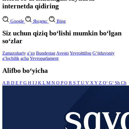
internetda qidiring
Google
Яндекс
Bing
Siz uchun qiziq bo‘lishi mumkin bo‘lgan
so‘zlar
Zamaxshariy
aʼzo
Bundestag
Avesto
Yevroittifoq
G‘ijduvoniy
aʼlochilik
acha
Yevroparlament
Alifbo bo‘yicha
A
B
D
E
F
G
H
I
J
K
L
M
N
O
P
Q
R
S
T
U
V
X
Y
Z
O‘
G‘
Sh
Ch