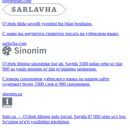
uztelegram.com
O‘zbek tilida savodli yozishni biz bilan boshlang.
С нами вы научитесь грамотно писать на узбекском языке.
sarlavha.com
O‘zbek tilining sinonimlar lug‘ati. Saytda 3300 tadan ortiq so‘zlar,
900 ga yaqin sinonim so‘zlar to‘plamiga jamlangan.
Словарь синонимов узбекского языка на нашем сайте
содержит более 3300 слов и 900 синонимов.
sinonim.uz
Imlo.uz — O'zbek tilining imlo lug'ati. Saytda 87 000 ortiq so'z bor.
So'zning to'g'ri yozilishini tekshiring.