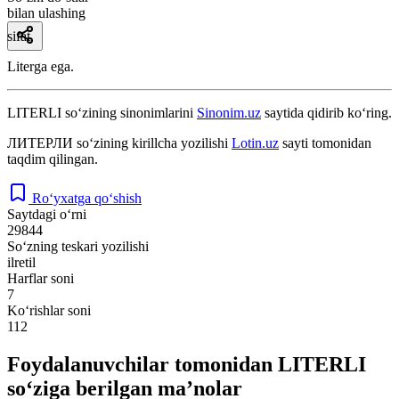
bilan ulashing
sifat
Literga ega.
LITERLI
so‘zining sinonimlarini
Sinonim.uz
saytida qidirib ko‘ring.
ЛИТЕРЛИ
so‘zining kirillcha yozilishi
Lotin.uz
sayti tomonidan
taqdim qilingan.
Ro‘yxatga qo‘shish
Saytdagi o‘rni
29844
So‘zning teskari yozilishi
ilretil
Harflar soni
7
Ko‘rishlar soni
112
Foydalanuvchilar tomonidan LITERLI
so‘ziga berilgan ma’nolar