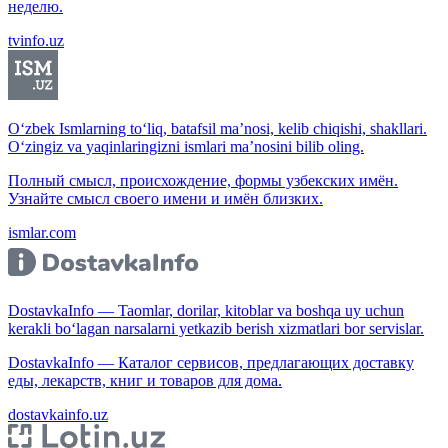
неделю.
tvinfo.uz
O‘zbek Ismlarning to‘liq, batafsil ma’nosi, kelib chiqishi, shakllari.
O‘zingiz va yaqinlaringizni ismlari ma’nosini bilib oling.
Полный смысл, происхождение, формы узбекских имён.
Узнайте смысл своего имени и имён близких.
ismlar.com
DostavkaInfo — Taomlar, dorilar, kitoblar va boshqa uy uchun
kerakli bo‘lagan narsalarni yetkazib berish xizmatlari bor servislar.
DostavkaInfo — Каталог сервисов, предлагающих доставку
еды, лекарств, книг и товаров для дома.
dostavkainfo.uz