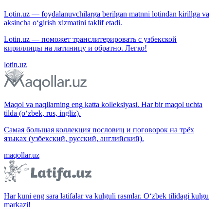
Lotin.uz — foydalanuvchilarga berilgan matnni lotindan kirillga va
aksincha o‘girish xizmatini taklif etadi.
Lotin.uz — поможет транслитерировать с узбекской
кириллицы на латиницу и обратно. Легко!
lotin.uz
Maqol va naqllarning eng katta kolleksiyasi. Har bir maqol uchta
tilda (o‘zbek, rus, ingliz).
Самая большая коллекция пословиц и поговорок на трёх
языках (узбекский, русский, английский).
maqollar.uz
Har kuni eng sara latifalar va kulguli rasmlar. O‘zbek tilidagi kulgu
markazi!