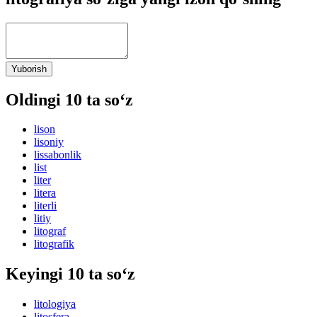
Yuborish
Oldingi 10 ta so‘z
lison
lisoniy
lissabonlik
list
liter
litera
literli
litiy
litograf
litografik
Keyingi 10 ta so‘z
litologiya
litosfera