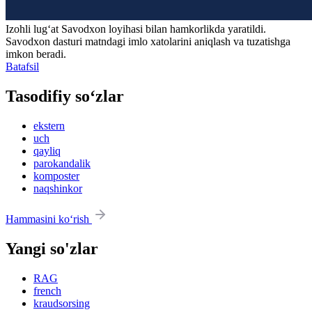
Izohli lugʻat
Savodxon
loyihasi bilan hamkorlikda yaratildi.
Savodxon dasturi matndagi imlo xatolarini aniqlash va tuzatishga
imkon beradi.
Batafsil
Tasodifiy so‘zlar
ekstern
uch
qayliq
parokandalik
komposter
naqshinkor
Hammasini ko‘rish
Yangi so'zlar
RAG
french
kraudsorsing