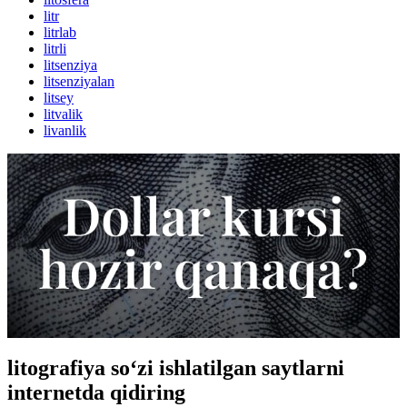
litr
litrlab
litrli
litsenziya
litsenziyalan
litsey
litvalik
livanlik
litografiya so‘zi ishlatilgan saytlarni
internetda qidiring