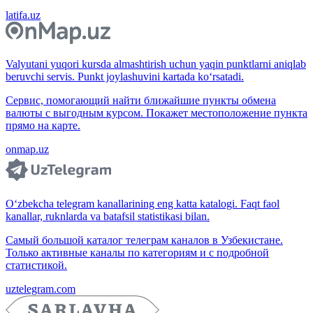
latifa.uz
Valyutani yuqori kursda almashtirish uchun yaqin punktlarni aniqlab
beruvchi servis. Punkt joylashuvini kartada ko‘rsatadi.
Сервис, помогающий найти ближайшие пункты обмена
валюты с выгодным курсом. Покажет местоположение пункта
прямо на карте.
onmap.uz
O‘zbekcha telegram kanallarining eng katta katalogi. Faqt faol
kanallar, ruknlarda va batafsil statistikasi bilan.
Самый большой каталог телеграм каналов в Узбекистане.
Только активные каналы по категориям и с подробной
статистикой.
uztelegram.com