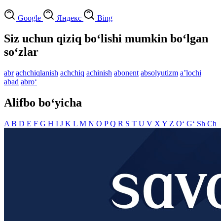
Google
Яндекс
Bing
Siz uchun qiziq bo‘lishi mumkin bo‘lgan
so‘zlar
abr
achchiqlanish
achchiq
achinish
abonent
absolyutizm
aʼlochi
abad
abro‘
Alifbo bo‘yicha
A
B
D
E
F
G
H
I
J
K
L
M
N
O
P
Q
R
S
T
U
V
X
Y
Z
O‘
G‘
Sh
Ch