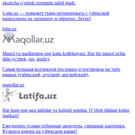
aksincha o‘girish xizmatini taklif etadi.
Lotin.uz — поможет транслитерировать с узбекской
кириллицы на латиницу и обратно. Легко!
lotin.uz
Maqol va naqllarning eng katta kolleksiyasi. Har bir maqol uchta
tilda (o‘zbek, rus, ingliz).
Самая большая коллекция пословиц и поговорок на трёх
языках (узбекский, русский, английский).
maqollar.uz
Har kuni eng sara latifalar va kulguli rasmlar. O‘zbek tilidagi kulgu
markazi!
Ежедневно только отборные анекдоты, смешные картинки.
Кузница юмора на узбекском языке!