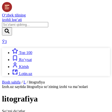
O‘zbek tilining
izohli lug‘ati
ЎЗ
Top 100
Ro‘yxat
Kirish
Lotin.uz
Bosh sahifa
/
L
/
litografiya
Izoh.uz
saytida
litografiya
so‘zining izohi va ma’nolari
litografiya
So‘zni do‘stlar