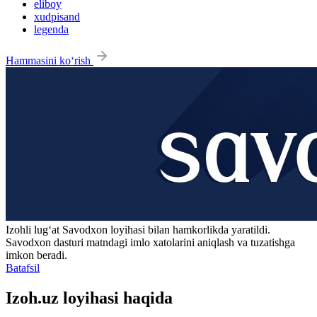
eliboy
xudpisand
legenda
Hammasini ko‘rish
Izohli lugʻat
Savodxon
loyihasi bilan hamkorlikda yaratildi.
Savodxon dasturi matndagi imlo xatolarini aniqlash va tuzatishga
imkon beradi.
Batafsil
Izoh.uz loyihasi haqida