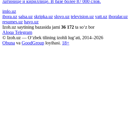
латинице и кириллице. В базе более 87 000 слов.
imlo.uz
ibora.uz
salsa.uz
skripka.uz
slovo.uz
television.uz
vatt.uz
iboralar.uz
resumes.uz
havo.uz
Izoh.uz saytining bazasida jami
36 172
ta so‘z bor
Aloqa
Telegram
© Izoh.uz — O‘zbek tilining izohli lug‘ati, 2014–2026
Obuna
va
GoodGroup
loyihasi.
18+