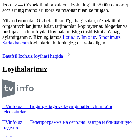
Izoh.uz — O‘zbek tilining xalqona izohli lug‘ati 35 000 dan ortiq
so‘zlarning ma’nolari ibora va misollar bilan keltirilgan.
Yillar davomida “O‘zbek tili kuni”ga bag‘ishlab, o‘zbek tilini
o‘rganuvchilar, jurnalistlar, tarjimonlar, kopirayterlar, blogerlar va
boshqalar uchun foydali loyihalarni ishga tushirishni an’anaga
aylantirganmiz. Bizning jamoa
Lotin.uz
,
Imlo.uz
,
Sinonim.uz
,
Sarlavha.com
loyihalarini hukmingizga havola qilgan.
Batafsil Izoh.uz loyihasi haqida
Loyihalarimiz
TVinfo.uz — Bugun, ertaga va keyingi hafta uchun to‘liq
teledasturlar.
TVinfo.uz — Телепрограмма на сегодня, завтра и ближайшую
неделю.