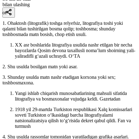
bilan ulashing
ot
1. Ohaktosh (litografik) toshga relyefsiz, litografiya toshi yoki
qalami bilan tushirilgan bosma qolip; toshbosma; shunday
toshbosmada matn bosish, chop etish usuli.
XX asr boshlarida litografiya usulida nashr etilgan bir necha
bayozlarda Qosim devona taxallusli nomaʼlum shoirning yali-
yaliradifli gʻazali uchraydi.
OʻTA
2. Shu usulda bosilgan matn yoki asar.
3. Shunday usulda matn nashr etadigan korxona yoki sex;
toshbosmaxona.
Yangi ishlab chiqarish munosabatlarining mahsuli sifatida
litografiya va bosmaxonalar vujudga keldi.
Gazetadan
1918 yil 29-martda Turkiston respublikasi Xalq komissarlari
soveti Turkiston oʻlkasidagi barcha litografiyalarni
natsionalizatsiya qilish toʻgʻrisida dekret qabul qildi.
Fan va
turmush
4. Shu usulda rassomlar tomonidan yaratiladigan grafika asarlari.