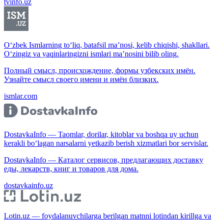
tvinfo.uz
O‘zbek Ismlarning to‘liq, batafsil ma’nosi, kelib chiqishi, shakllari.
O‘zingiz va yaqinlaringizni ismlari ma’nosini bilib oling.
Полный смысл, происхождение, формы узбекских имён.
Узнайте смысл своего имени и имён близких.
ismlar.com
DostavkaInfo — Taomlar, dorilar, kitoblar va boshqa uy uchun
kerakli bo‘lagan narsalarni yetkazib berish xizmatlari bor servislar.
DostavkaInfo — Каталог сервисов, предлагающих доставку
еды, лекарств, книг и товаров для дома.
dostavkainfo.uz
Lotin.uz — foydalanuvchilarga berilgan matnni lotindan kirillga va