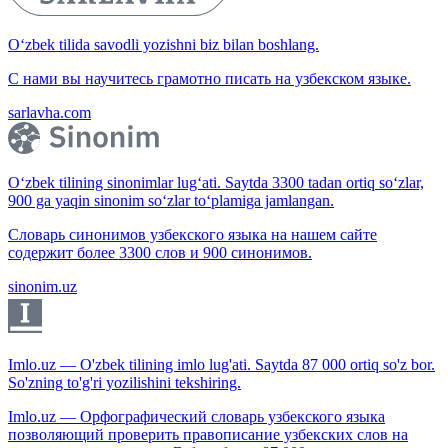
O‘zbek tilida savodli yozishni biz bilan boshlang.
С нами вы научитесь грамотно писать на узбекском языке.
sarlavha.com
O‘zbek tilining sinonimlar lug‘ati. Saytda 3300 tadan ortiq so‘zlar,
900 ga yaqin sinonim so‘zlar to‘plamiga jamlangan.
Словарь синонимов узбекского языка на нашем сайте
содержит более 3300 слов и 900 синонимов.
sinonim.uz
Imlo.uz — O'zbek tilining imlo lug'ati. Saytda 87 000 ortiq so'z bor.
So'zning to'g'ri yozilishini tekshiring.
Imlo.uz — Орфографический словарь узбекского языка
позволяющий проверить правописание узбекских слов на