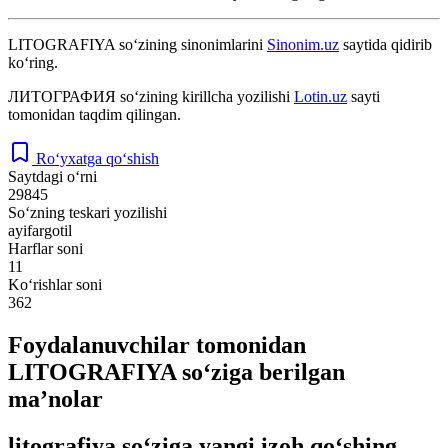
LITOGRAFIYA
so‘zining sinonimlarini
Sinonim.uz
saytida qidirib
ko‘ring.
ЛИТОГРАФИЯ
so‘zining kirillcha yozilishi
Lotin.uz
sayti
tomonidan taqdim qilingan.
Ro‘yxatga qo‘shish
Saytdagi o‘rni
29845
So‘zning teskari yozilishi
ayifargotil
Harflar soni
11
Ko‘rishlar soni
362
Foydalanuvchilar tomonidan
LITOGRAFIYA so‘ziga berilgan
ma’nolar
litografiya so‘ziga yangi izoh qo‘shing