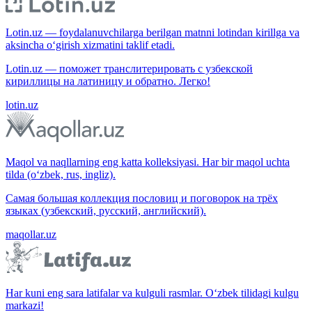
Lotin.uz — foydalanuvchilarga berilgan matnni lotindan kirillga va
aksincha o‘girish xizmatini taklif etadi.
Lotin.uz — поможет транслитерировать с узбекской
кириллицы на латиницу и обратно. Легко!
lotin.uz
Maqol va naqllarning eng katta kolleksiyasi. Har bir maqol uchta
tilda (o‘zbek, rus, ingliz).
Самая большая коллекция пословиц и поговорок на трёх
языках (узбекский, русский, английский).
maqollar.uz
Har kuni eng sara latifalar va kulguli rasmlar. O‘zbek tilidagi kulgu
markazi!