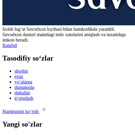
Izohli lugʻat
Savodxon
loyihasi bilan hamkorlikda yaratildi.
Savodxon dasturi matndagi imlo xatolarini aniqlash va tuzatishga
imkon beradi.
Batafsil
Tasodifiy so‘zlar
shoshir
ersiz
yo‘qlama
dumaloqla
dukullat
g‘ujurlash
Hammasini ko‘rish
Yangi so'zlar