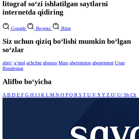
litograf so‘zi ishlatilgan saytlarni
internetda qidiring
Google
Яндекс
Bing
Siz uchun qiziq bo‘lishi mumkin bo‘lgan
so‘zlar
abro‘
aʼmol
achchiq
abssess
Mars
aberratsion
abonement
Uran
Bundestag
Alifbo bo‘yicha
A
B
D
E
F
G
H
I
J
K
L
M
N
O
P
Q
R
S
T
U
V
X
Y
Z
O‘
G‘
Sh
Ch