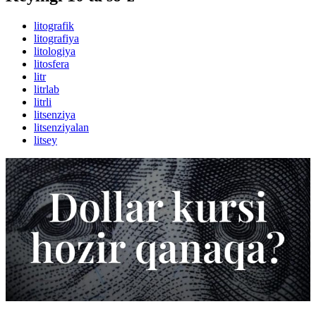
litografik
litografiya
litologiya
litosfera
litr
litrlab
litrli
litsenziya
litsenziyalan
litsey