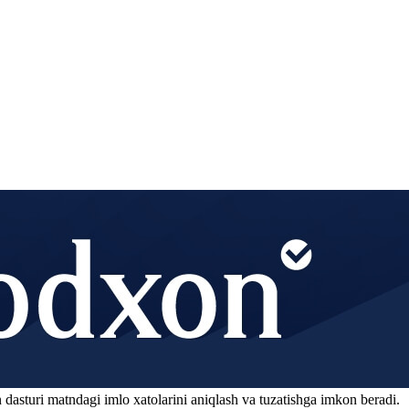
 dasturi matndagi imlo xatolarini aniqlash va tuzatishga imkon beradi.