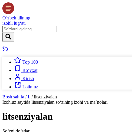
O‘zbek tilining
izohli lug‘ati
ЎЗ
Top 100
Ro‘yxat
Kirish
Lotin.uz
Bosh sahifa
/
L
/
litsenziyalan
Izoh.uz
saytida
litsenziyalan
so‘zining izohi va ma’nolari
litsenziyalan
So‘zni do‘stlar