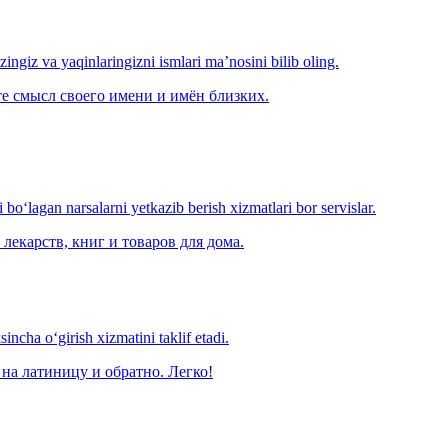
‘zingiz va yaqinlaringizni ismlari ma’nosini bilib oling.
е смысл своего имени и имён близких.
o‘lagan narsalarni yetkazib berish xizmatlari bor servislar.
лекарств, книг и товаров для дома.
ncha o‘girish xizmatini taklif etadi.
на латиницу и обратно. Легко!