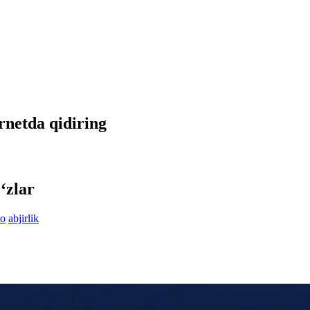
ernetda qidiring
‘zlar
zo
abjirlik