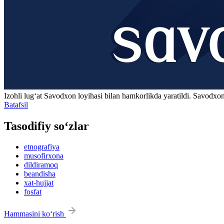
Izohli lugʻat
Savodxon
loyihasi bilan hamkorlikda yaratildi. Savodxon
Batafsil
Tasodifiy so‘zlar
etnografiya
musofirxona
dildiramoq
beandisha
xat-hujjat
fosfat
Hammasini ko‘rish