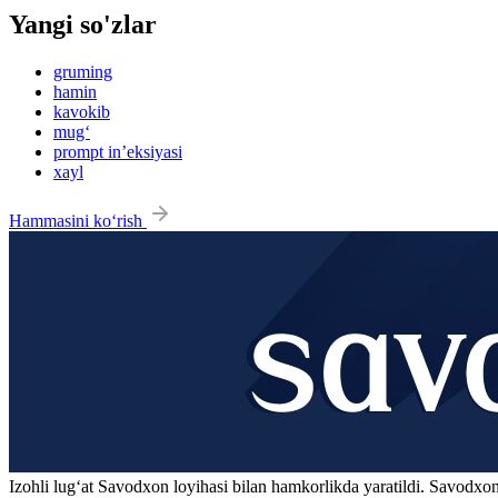
Yangi so'zlar
gruming
hamin
kavokib
mug‘
prompt in’eksiyasi
xayl
Hammasini ko‘rish
Izohli lugʻat
Savodxon
loyihasi bilan hamkorlikda yaratildi. Savodxon