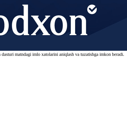
 dasturi matndagi imlo xatolarini aniqlash va tuzatishga imkon beradi.