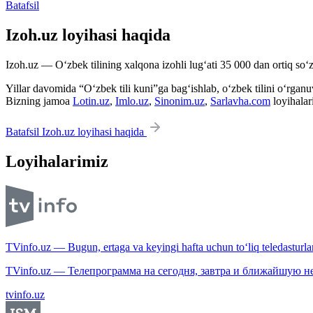
Batafsil
Izoh.uz loyihasi haqida
Izoh.uz — O‘zbek tilining xalqona izohli lug‘ati 35 000 dan ortiq so‘zl
Yillar davomida “O‘zbek tili kuni”ga bag‘ishlab, o‘zbek tilini o‘rganuvc
Bizning jamoa
Lotin.uz
,
Imlo.uz
,
Sinonim.uz
,
Sarlavha.com
loyihalar
Batafsil Izoh.uz loyihasi haqida
Loyihalarimiz
TVinfo.uz — Bugun, ertaga va keyingi hafta uchun to‘liq teledasturlar
TVinfo.uz — Телепрограмма на сегодня, завтра и ближайшую н
tvinfo.uz