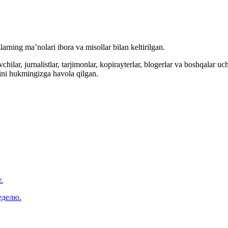
arning ma’nolari ibora va misollar bilan keltirilgan.
hilar, jurnalistlar, tarjimonlar, kopirayterlar, blogerlar va boshqalar u
ini hukmingizga havola qilgan.
.
еделю.