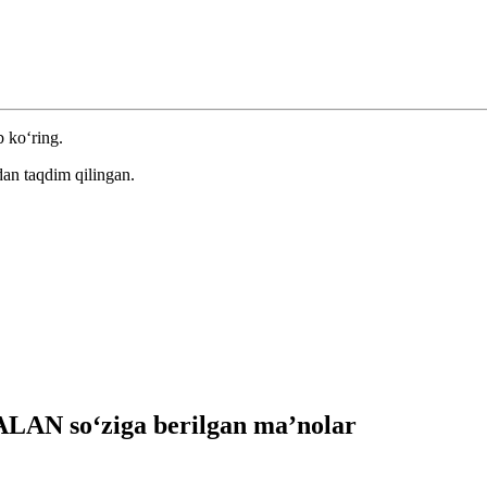
b ko‘ring.
an taqdim qilingan.
LAN so‘ziga berilgan ma’nolar