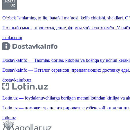
O‘zbek Ismlarning to‘liq, batafsil ma’nosi, kelib chiqishi, shakllari. O
Полный смысл, происхождение, формы узбекских имён. Узнайт
ismlar.com
DostavkaInfo — Taomlar, dorilar, kitoblar va boshqa uy uchun kerakli b
DostavkaInfo — Каталог сервисов, предлагающих доставку еды, 
dostavkainfo.uz
Lotin.uz — foydalanuvchilarga berilgan matnni lotindan kirillga va aksi
Lotin.uz — поможет транслитерировать с узбекской кириллицы 
lotin.uz