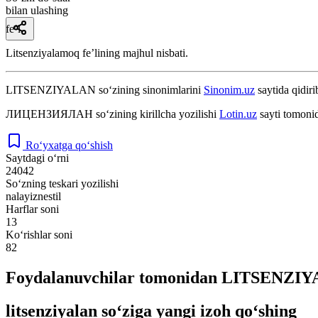
bilan ulashing
fe’l
Litsenziyalamoq feʼlining majhul nisbati.
LITSENZIYALAN
so‘zining sinonimlarini
Sinonim.uz
saytida qidiri
ЛИЦЕНЗИЯЛАН
so‘zining kirillcha yozilishi
Lotin.uz
sayti tomonid
Ro‘yxatga qo‘shish
Saytdagi o‘rni
24042
So‘zning teskari yozilishi
nalayiznestil
Harflar soni
13
Ko‘rishlar soni
82
Foydalanuvchilar tomonidan LITSENZIYA
litsenziyalan so‘ziga yangi izoh qo‘shing