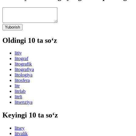
Yuborish
Oldingi 10 ta so‘z
litiy
litograf
litografik
litografiya
litologiya
litosfera
litr
litrlab
litrli
litsenziya
Keyingi 10 ta so‘z
litsey
litvalik