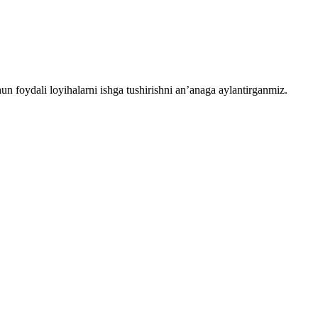
chun foydali loyihalarni ishga tushirishni an’anaga aylantirganmiz.