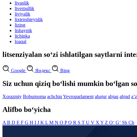
livanlik
liverpullik
liviyalik
lixtenshteynlik
lizing
lishaynik
lichinka
loaqal
litsenziyalan so‘zi ishlatilgan saytlarni int
Google
Яндекс
Bing
Siz uchun qiziq bo‘lishi mumkin bo‘lgan so
Xorazmiy
Boburnoma
achchiq
Yevroparlament
abajur
abjaq
abjad
aʼ
Alifbo bo‘yicha
A
B
D
E
F
G
H
I
J
K
L
M
N
O
P
Q
R
S
T
U
V
X
Y
Z
O‘
G‘
Sh
Ch