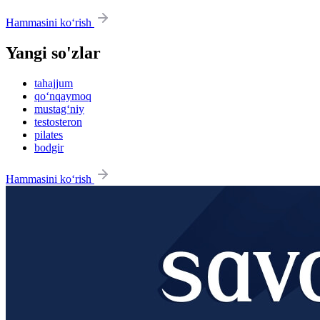
Hammasini ko‘rish
Yangi so'zlar
tahajjum
qo‘nqaymoq
mustag‘niy
testosteron
pilates
bodgir
Hammasini ko‘rish