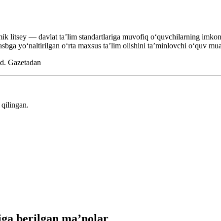
ik litsey — davlat taʼlim standartlariga muvofiq oʻquvchilarning imkoni
 kasbga yoʻnaltirilgan oʻrta maxsus taʼlim olishini taʼminlovchi oʻquv mua
ud.
Gazetadan
qilingan.
ga berilgan ma’nolar