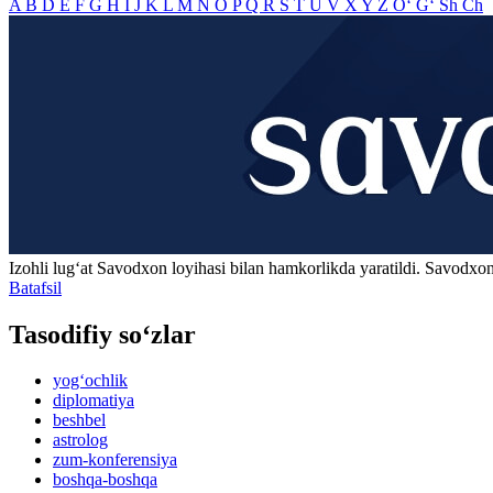
A
B
D
E
F
G
H
I
J
K
L
M
N
O
P
Q
R
S
T
U
V
X
Y
Z
O‘
G‘
Sh
Ch
Izohli lugʻat
Savodxon
loyihasi bilan hamkorlikda yaratildi. Savodxon
Batafsil
Tasodifiy so‘zlar
yog‘ochlik
diplomatiya
beshbel
astrolog
zum-konferensiya
boshqa-boshqa