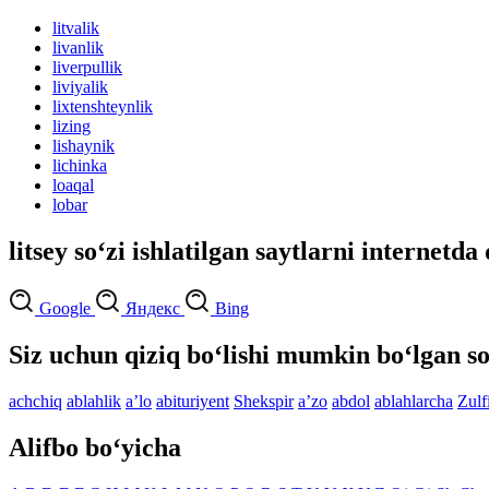
litvalik
livanlik
liverpullik
liviyalik
lixtenshteynlik
lizing
lishaynik
lichinka
loaqal
lobar
litsey so‘zi ishlatilgan saytlarni internetda
Google
Яндекс
Bing
Siz uchun qiziq bo‘lishi mumkin bo‘lgan so
achchiq
ablahlik
aʼlo
abituriyent
Shekspir
aʼzo
abdol
ablahlarcha
Zulf
Alifbo bo‘yicha