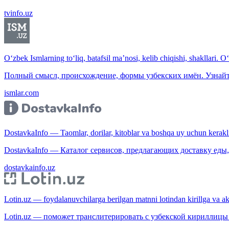
tvinfo.uz
O‘zbek Ismlarning to‘liq, batafsil ma’nosi, kelib chiqishi, shakllari. O
Полный смысл, происхождение, формы узбекских имён. Узнайт
ismlar.com
DostavkaInfo — Taomlar, dorilar, kitoblar va boshqa uy uchun kerakli b
DostavkaInfo — Каталог сервисов, предлагающих доставку еды, 
dostavkainfo.uz
Lotin.uz — foydalanuvchilarga berilgan matnni lotindan kirillga va aksi
Lotin.uz — поможет транслитерировать с узбекской кириллицы 