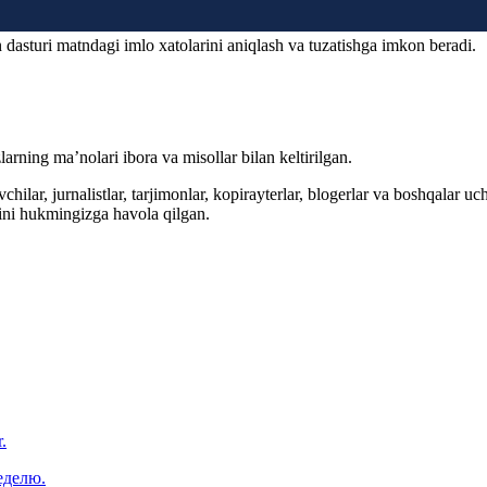
 dasturi matndagi imlo xatolarini aniqlash va tuzatishga imkon beradi.
arning ma’nolari ibora va misollar bilan keltirilgan.
hilar, jurnalistlar, tarjimonlar, kopirayterlar, blogerlar va boshqalar u
ini hukmingizga havola qilgan.
.
еделю.