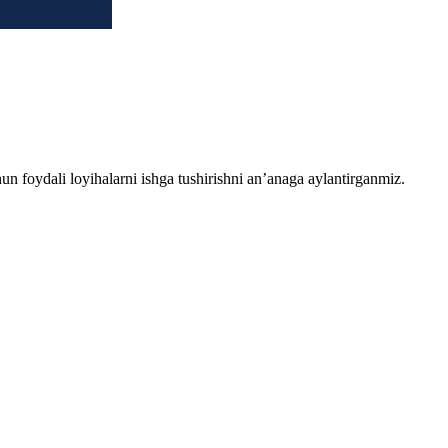
chun foydali loyihalarni ishga tushirishni an’anaga aylantirganmiz.