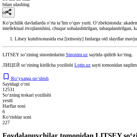
bilan ulashing
ot
Koʻpchilik davlatlarda oʻrta taʼlim oʻquv yurti. Oʻzbekistonda: akadem
intellektual rivojlanishini, chuqur sohalashtirilgan, tabaqalantirilgan,
Litsey kutubxonasida esa [ixtisosiy] fanlarga oid slaydlar mavj
LITSEY
so‘zining sinonimlarini
Sinonim.uz
saytida qidirib ko‘ring.
ЛИЦЕЙ
so‘zining kirillcha yozilishi
Lotin.uz
sayti tomonidan taqdim 
Ro‘yxatga qo‘shish
Saytdagi o‘rni
12531
So‘zning teskari yozilishi
yestil
Harflar soni
6
Ko‘rishlar soni
227
Foydalanuvchilar tomonidan LITSEY so‘zi