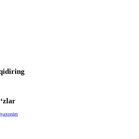
 qidiring
‘zlar
iyaxonim