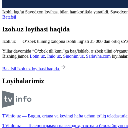
Izohli lugʻat
Savodxon
loyihasi bilan hamkorlikda yaratildi. Savodxon
Batafsil
Izoh.uz loyihasi haqida
Izoh.uz — O‘zbek tilining xalqona izohli lug‘ati 35 000 dan ortiq so‘zl
Yillar davomida “O‘zbek tili kuni”ga bag‘ishlab, o‘zbek tilini o‘rganuvc
Bizning jamoa
Lotin.uz
,
Imlo.uz
,
Sinonim.uz
,
Sarlavha.com
loyihalar
Batafsil Izoh.uz loyihasi haqida
Loyihalarimiz
TVinfo.uz — Bugun, ertaga va keyingi hafta uchun to‘liq teledasturlar
TVinfo.uz — Телепрограмма на сегодня, завтра и ближайшую н