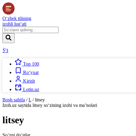
O‘zbek tilining
izohli lug‘ati
ЎЗ
Top 100
Ro‘yxat
Kirish
Lotin.uz
Bosh sahifa
/
L
/
litsey
Izoh.uz
saytida
litsey
so‘zining izohi va ma’nolari
litsey
So‘zni do‘stlar