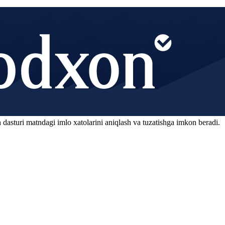
 dasturi matndagi imlo xatolarini aniqlash va tuzatishga imkon beradi.