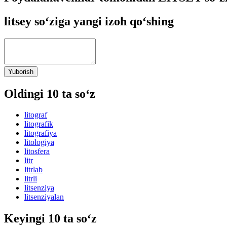
litsey so‘ziga yangi izoh qo‘shing
Yuborish
Oldingi 10 ta so‘z
litograf
litografik
litografiya
litologiya
litosfera
litr
litrlab
litrli
litsenziya
litsenziyalan
Keyingi 10 ta so‘z