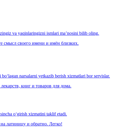
‘zingiz va yaqinlaringizni ismlari ma’nosini bilib oling.
е смысл своего имени и имён близких.
o‘lagan narsalarni yetkazib berish xizmatlari bor servislar.
лекарств, книг и товаров для дома.
ncha o‘girish xizmatini taklif etadi.
на латиницу и обратно. Легко!