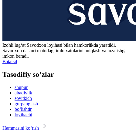
Izohli lugʻat
Savodxon
loyihasi bilan hamkorlikda yaratildi.
Savodxon dasturi matndagi imlo xatolarini aniqlash va tuzatishga
imkon beradi.
Batafsil
Tasodifiy so‘zlar
shupur
abadiylik
sovitkich
gurpanglash
bo‘lishtir
loyihachi
Hammasini ko‘rish