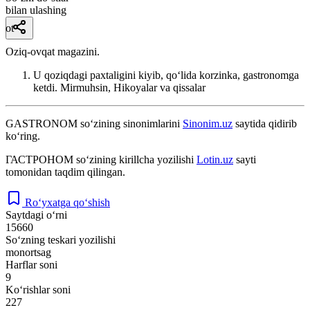
bilan ulashing
ot
Oziq-ovqat magazini.
U qoziqdagi paxtaligini kiyib, qoʻlida korzinka, gastronomga
ketdi.
Mirmuhsin, Hikoyalar va qissalar
GASTRONOM
so‘zining sinonimlarini
Sinonim.uz
saytida qidirib
ko‘ring.
ГАСТРОНОМ
so‘zining kirillcha yozilishi
Lotin.uz
sayti
tomonidan taqdim qilingan.
Ro‘yxatga qo‘shish
Saytdagi o‘rni
15660
So‘zning teskari yozilishi
monortsag
Harflar soni
9
Ko‘rishlar soni
227