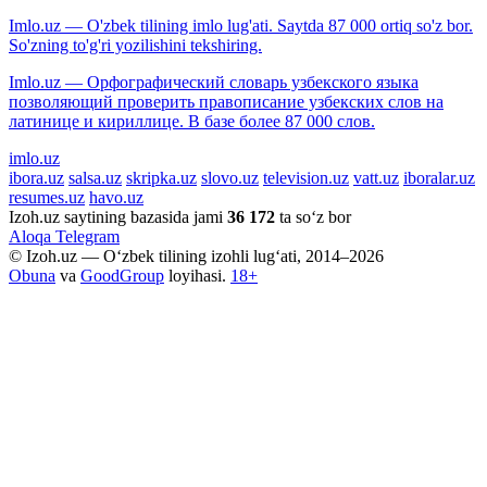
Imlo.uz — O'zbek tilining imlo lug'ati. Saytda 87 000 ortiq so'z bor.
So'zning to'g'ri yozilishini tekshiring.
Imlo.uz — Орфографический словарь узбекского языка
позволяющий проверить правописание узбекских слов на
латинице и кириллице. В базе более 87 000 слов.
imlo.uz
ibora.uz
salsa.uz
skripka.uz
slovo.uz
television.uz
vatt.uz
iboralar.uz
resumes.uz
havo.uz
Izoh.uz saytining bazasida jami
36 172
ta so‘z bor
Aloqa
Telegram
© Izoh.uz — O‘zbek tilining izohli lug‘ati, 2014–2026
Obuna
va
GoodGroup
loyihasi.
18+