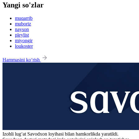
Yangi so'zlar
muqarrib
muboriz
nayson
pleylist
miyongir
loukoster
Hammasini ko‘rish
Izohli lugʻat
Savodxon
loyihasi bilan hamkorlikda yaratildi.