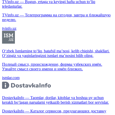
TVinfo.uz — Bugun, ertaga va keyingi hafta uchun to‘liq
teledasturlar.
TVinfo.uz — Телепрограмма на сегодня, завтра и ближайшую
неделю.
tvinfo.uz
O‘zbek Ismlarning to‘liq, batafsil ma’nosi, kelib chiqishi, shakllari.
O‘zingiz va yaqinlaringizni ismlari ma’nosini bilib oling.
Полный смысл, происхождение, формы узбекских имён.
Узнайте смысл своего имени и имён близких.
ismlar.com
DostavkaInfo — Taomlar, dorilar, kitoblar va boshqa uy uchun
kerakli bo‘lagan narsalarni yetkazib berish xizmatlari bor servislar.
DostavkaInfo — Каталог сервисов, предлагающих доставку