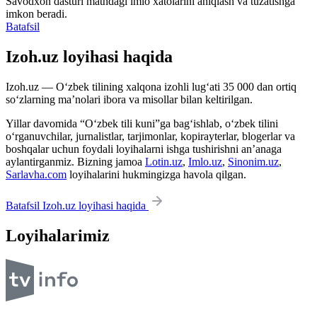
Savodxon dasturi matndagi imlo xatolarini aniqlash va tuzatishga
imkon beradi.
Batafsil
Izoh.uz loyihasi haqida
Izoh.uz — O‘zbek tilining xalqona izohli lug‘ati 35 000 dan ortiq
so‘zlarning ma’nolari ibora va misollar bilan keltirilgan.
Yillar davomida “O‘zbek tili kuni”ga bag‘ishlab, o‘zbek tilini
o‘rganuvchilar, jurnalistlar, tarjimonlar, kopirayterlar, blogerlar va
boshqalar uchun foydali loyihalarni ishga tushirishni an’anaga
aylantirganmiz. Bizning jamoa
Lotin.uz
,
Imlo.uz
,
Sinonim.uz
,
Sarlavha.com
loyihalarini hukmingizga havola qilgan.
Batafsil Izoh.uz loyihasi haqida
Loyihalarimiz