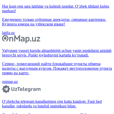
Har kuni eng sara latifalar va kulguli rasmlar. O‘zbek tilidagi kulgu
markazi!
Ежедневно только отборные анекдоты, смешные картинки.
Кузница юмора на узбекском языке!
latifa.uz
Valyutani yuqori kursda almashtirish uchun yaqin punktlarni aniqlab
beruvchi servis. Punkt joylashuvini kartada ko‘rsatadi.
Сервис, помогающий найти ближайшие пункты обмена
валюты с выгодным курсом. Покажет местоположение пункта
прямо на карте.
onmap.uz
O‘zbekcha telegram kanallarining eng katta katalogi. Faqt faol
kanallar, ruknlarda va batafsil statistikasi bilan.