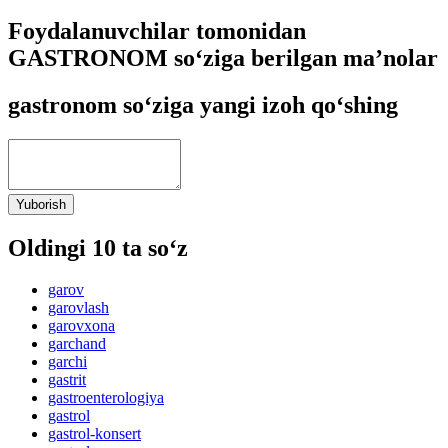
Foydalanuvchilar tomonidan
GASTRONOM so‘ziga berilgan ma’nolar
gastronom so‘ziga yangi izoh qo‘shing
Yuborish
Oldingi 10 ta so‘z
garov
garovlash
garovxona
garchand
garchi
gastrit
gastroenterologiya
gastrol
gastrol-konsert