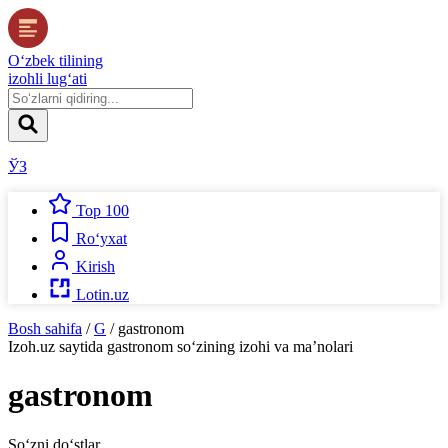
O‘zbek tilining
izohli lug‘ati
ЎЗ
Top 100
Ro‘yxat
Kirish
Lotin.uz
Bosh sahifa
/
G
/
gastronom
Izoh.uz
saytida
gastronom
so‘zining izohi va ma’nolari
gastronom
So‘zni do‘stlar