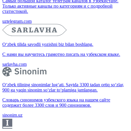
Самый большой каталог телеграм каналов в Узбекистане.
Только активные каналы по категориям и с подробной
статистикой.
uztelegram.com
O‘zbek tilida savodli yozishni biz bilan boshlang.
С нами вы научитесь грамотно писать на узбекском языке.
sarlavha.com
O‘zbek tilining sinonimlar lug‘ati. Saytda 3300 tadan ortiq so‘zlar,
900 ga yaqin sinonim so‘zlar to‘plamiga jamlangan.
Словарь синонимов узбекского языка на нашем сайте
содержит более 3300 слов и 900 синонимов.
sinonim.uz