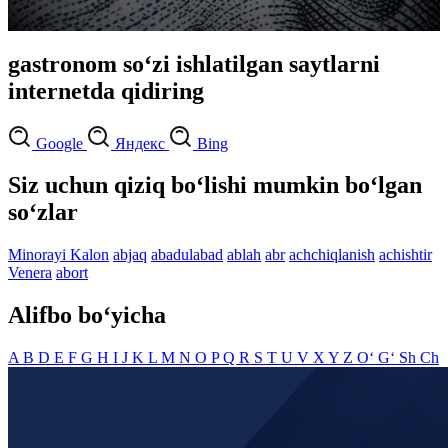
gastronom so‘zi ishlatilgan saytlarni
internetda qidiring
Google
Яндекс
Bing
Siz uchun qiziq bo‘lishi mumkin bo‘lgan
so‘zlar
Minorayi Kalon
abjaq
abadulabad
ablah
abr
achchiqlanish
achishtir
Venera
abort
Alifbo bo‘yicha
A
B
D
E
F
G
H
I
J
K
L
M
N
O
P
Q
R
S
T
U
V
X
Y
Z
O‘
G‘
Sh
Ch