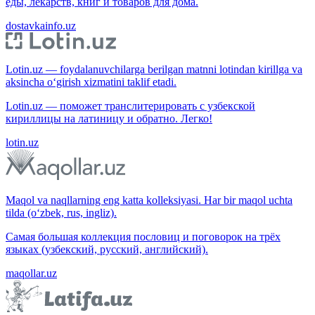
еды, лекарств, книг и товаров для дома.
dostavkainfo.uz
Lotin.uz — foydalanuvchilarga berilgan matnni lotindan kirillga va
aksincha o‘girish xizmatini taklif etadi.
Lotin.uz — поможет транслитерировать с узбекской
кириллицы на латиницу и обратно. Легко!
lotin.uz
Maqol va naqllarning eng katta kolleksiyasi. Har bir maqol uchta
tilda (o‘zbek, rus, ingliz).
Самая большая коллекция пословиц и поговорок на трёх
языках (узбекский, русский, английский).
maqollar.uz