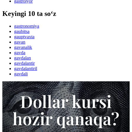
gastrolyor
Keyingi 10 ta so‘z
gastronomiya
gaubitsa
gauptvaxta
gavan
gavanalik
gavda
gavdalan
gavdalantir
gavdalantiril
gavdali