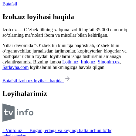
Batafsil
Izoh.uz loyihasi haqida
Izoh.uz — O‘zbek tilining xalqona izohli lug‘ati 35 000 dan ortiq
so‘zlarning ma’nolari ibora va misollar bilan keltirilgan.
Yillar davomida “O‘zbek tili kuni”ga bag‘ishlab, o‘zbek tilini
o‘rganuvchilar, jurnalistlar, tarjimonlar, kopirayterlar, blogerlar va
boshqalar uchun foydali loyihalarni ishga tushirishni an’anaga
aylantirganmiz. Bizning jamoa
Lotin.uz
,
Imlo.uz
,
Sinonim.uz
,
Sarlavha.com
loyihalarini hukmingizga havola qilgan.
Batafsil Izoh.uz loyihasi haqida
Loyihalarimiz
TVinfo.uz — Bugun, ertaga va keyingi hafta uchun to‘liq
teledasturlar.