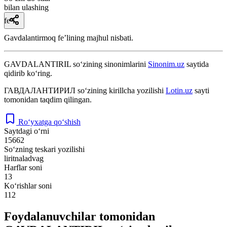
bilan ulashing
fe’l
Gavdalantirmoq feʼlining majhul nisbati.
GAVDALANTIRIL
so‘zining sinonimlarini
Sinonim.uz
saytida
qidirib ko‘ring.
ГАВДАЛАНТИРИЛ
so‘zining kirillcha yozilishi
Lotin.uz
sayti
tomonidan taqdim qilingan.
Ro‘yxatga qo‘shish
Saytdagi o‘rni
15662
So‘zning teskari yozilishi
liritnaladvag
Harflar soni
13
Ko‘rishlar soni
112
Foydalanuvchilar tomonidan