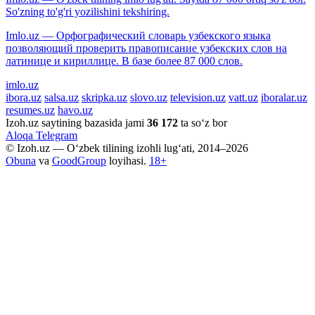
So'zning to'g'ri yozilishini tekshiring.
Imlo.uz — Орфографический словарь узбекского языка
позволяющий проверить правописание узбекских слов на
латинице и кириллице. В базе более 87 000 слов.
imlo.uz
ibora.uz
salsa.uz
skripka.uz
slovo.uz
television.uz
vatt.uz
iboralar.uz
resumes.uz
havo.uz
Izoh.uz saytining bazasida jami
36 172
ta so‘z bor
Aloqa
Telegram
© Izoh.uz — O‘zbek tilining izohli lug‘ati, 2014–2026
Obuna
va
GoodGroup
loyihasi.
18+