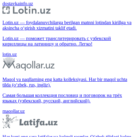
dostavkainfo.uz
Lotin.uz — foydalanuvchilarga berilgan matnni lotindan kirillga va
aksincha o‘girish xizmatini taklif etadi.
Lotin.uz — поможет транслитерировать с узбекской
кириллицы на латиницу и обратно. Легко!
lotin.uz
Maqol va naqllarning eng katta kolleksiyasi. Har bir maqol uchta
tilda (o‘zbek, rus, ingliz).
Самая большая коллекция пословиц и поговорок на трёх
языках (узбекский, русский, английский).
maqollar.uz
Har kuni eng sara latifalar va kulguli rasmlar. O‘zbek tilidagi kulgu