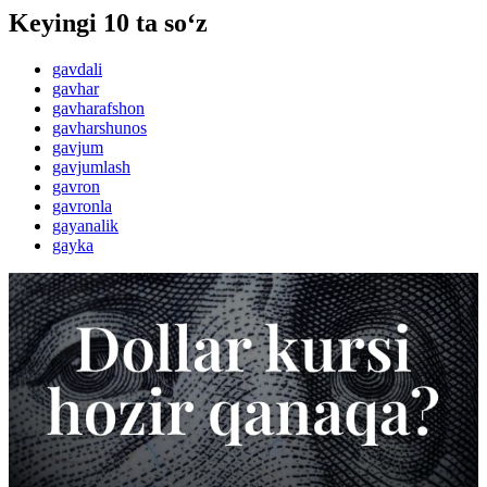
Keyingi 10 ta so‘z
gavdali
gavhar
gavharafshon
gavharshunos
gavjum
gavjumlash
gavron
gavronla
gayanalik
gayka