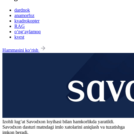
dardnok
anamorfoz
kvadrokopter
RAG
o‘ng‘aylamoq
kvest
Hammasini ko‘rish
Izohli lugʻat
Savodxon
loyihasi bilan hamkorlikda yaratildi.
Savodxon dasturi matndagi imlo xatolarini aniqlash va tuzatishga
imkon beradi.