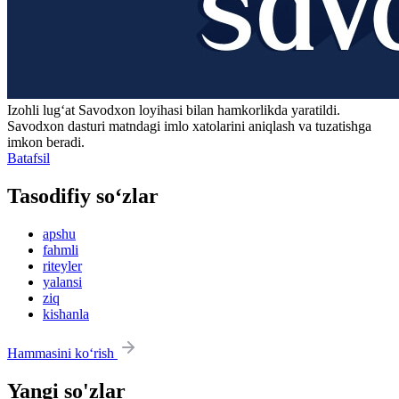
Izohli lugʻat
Savodxon
loyihasi bilan hamkorlikda yaratildi.
Savodxon dasturi matndagi imlo xatolarini aniqlash va tuzatishga
imkon beradi.
Batafsil
Tasodifiy so‘zlar
apshu
fahmli
riteyler
yalansi
ziq
kishanla
Hammasini ko‘rish
Yangi so'zlar