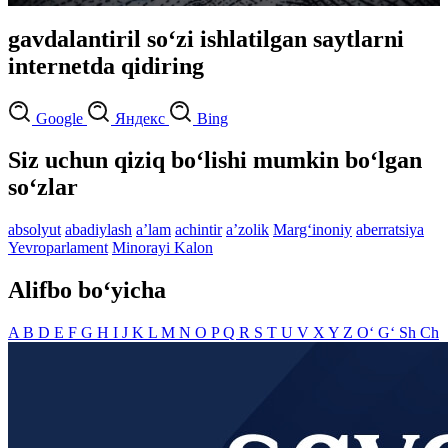
gavdalantiril so‘zi ishlatilgan saytlarni
internetda qidiring
Google
Яндекс
Bing
Siz uchun qiziq bo‘lishi mumkin bo‘lgan
so‘zlar
absolyut
abadiylash
aʼlam
achintir
aʼzolik
Marg‘inoniy
aberratsiya
Yevroparlament
Minorayi Kalon
Alifbo bo‘yicha
A
B
D
E
F
G
H
I
J
K
L
M
N
O
P
Q
R
S
T
U
V
X
Y
Z
O‘
G‘
Sh
Ch