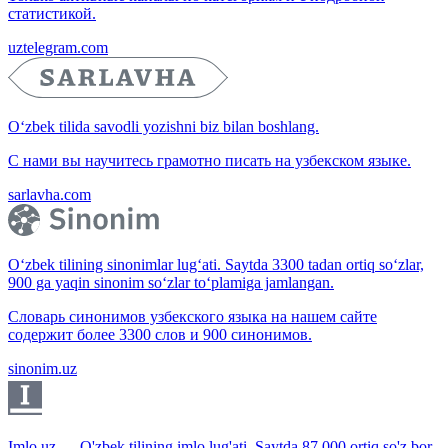
статистикой.
uztelegram.com
O‘zbek tilida savodli yozishni biz bilan boshlang.
С нами вы научитесь грамотно писать на узбекском языке.
sarlavha.com
O‘zbek tilining sinonimlar lug‘ati. Saytda 3300 tadan ortiq so‘zlar,
900 ga yaqin sinonim so‘zlar to‘plamiga jamlangan.
Словарь синонимов узбекского языка на нашем сайте
содержит более 3300 слов и 900 синонимов.
sinonim.uz
Imlo.uz — O'zbek tilining imlo lug'ati. Saytda 87 000 ortiq so'z bor.