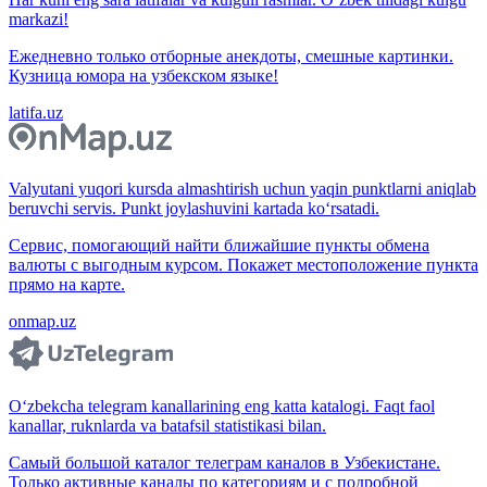
markazi!
Ежедневно только отборные анекдоты, смешные картинки.
Кузница юмора на узбекском языке!
latifa.uz
Valyutani yuqori kursda almashtirish uchun yaqin punktlarni aniqlab
beruvchi servis. Punkt joylashuvini kartada ko‘rsatadi.
Сервис, помогающий найти ближайшие пункты обмена
валюты с выгодным курсом. Покажет местоположение пункта
прямо на карте.
onmap.uz
O‘zbekcha telegram kanallarining eng katta katalogi. Faqt faol
kanallar, ruknlarda va batafsil statistikasi bilan.
Самый большой каталог телеграм каналов в Узбекистане.
Только активные каналы по категориям и с подробной