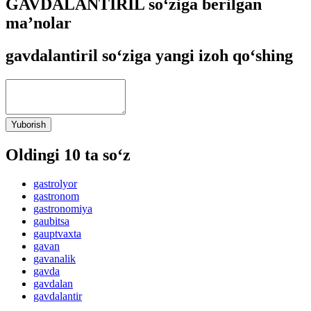
GAVDALANTIRIL so‘ziga berilgan
ma’nolar
gavdalantiril so‘ziga yangi izoh qo‘shing
Yuborish
Oldingi 10 ta so‘z
gastrolyor
gastronom
gastronomiya
gaubitsa
gauptvaxta
gavan
gavanalik
gavda
gavdalan
gavdalantir