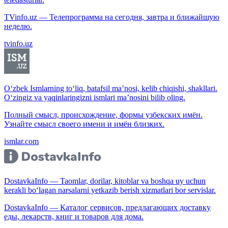
TVinfo.uz — Телепрограмма на сегодня, завтра и ближайшую
неделю.
tvinfo.uz
O‘zbek Ismlarning to‘liq, batafsil ma’nosi, kelib chiqishi, shakllari.
O‘zingiz va yaqinlaringizni ismlari ma’nosini bilib oling.
Полный смысл, происхождение, формы узбекских имён.
Узнайте смысл своего имени и имён близких.
ismlar.com
DostavkaInfo — Taomlar, dorilar, kitoblar va boshqa uy uchun
kerakli bo‘lagan narsalarni yetkazib berish xizmatlari bor servislar.
DostavkaInfo — Каталог сервисов, предлагающих доставку
еды, лекарств, книг и товаров для дома.