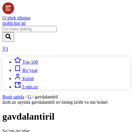
O‘zbek tilining
izohli lug‘ati
ЎЗ
Top 100
Ro‘yxat
Kirish
Lotin.uz
Bosh sahifa
/
G
/
gavdalantiril
Izoh.uz
saytida
gavdalantiril
so‘zining izohi va ma’nolari
gavdalantiril
So‘zni do‘stlar