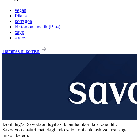
vegan
frilans
ko‘ragon
bir tomonlamalik (Bias)
xayp
sirqov
Hammasini ko‘rish
Izohli lugʻat
Savodxon
loyihasi bilan hamkorlikda yaratildi.
Savodxon dasturi matndagi imlo xatolarini aniqlash va tuzatishga
imkon beradi.