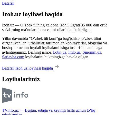
Batafsil
Izoh.uz loyihasi haqida
Izoh.uz — O‘zbek tilining xalqona izohli lug‘ati 35 000 dan ortiq
so‘zlarning ma’nolari ibora va misollar bilan keltirilgan.
Yillar davomida “O‘zbek tili kuni”ga bag‘ishlab, o‘zbek tilini
o‘rganuvchilar, jurnalistlar, tarjimonlar, kopirayterlar, blogerlar va
boshqalar uchun foydali loyihalarni ishga tushirishni an’anaga
aylantirganmiz. Bizning jamoa
Lotin.uz
,
Imlo.uz
,
Sinonim.uz
,
Sarlavha.com
loyihalarini hukmingizga havola qilgan.
Batafsil Izoh.uz loyihasi haqida
Loyihalarimiz
TVinfo.uz — Bugun, ertaga va keyingi hafta uchun to‘liq
teledasturlar.