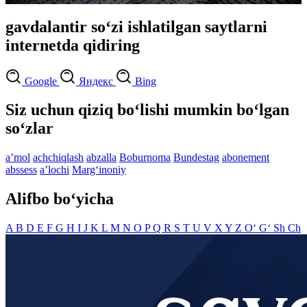
gavdalantir so‘zi ishlatilgan saytlarni
internetda qidiring
Google
Яндекс
Bing
Siz uchun qiziq bo‘lishi mumkin bo‘lgan
so‘zlar
aʼmol
achchiqlash
abzalla
Boburnoma
Bundestag
abonement
abssess
aʼlochi
Marg‘inoniy
Alifbo bo‘yicha
A
B
D
E
F
G
H
I
J
K
L
M
N
O
P
Q
R
S
T
U
V
X
Y
Z
O‘
G‘
Sh
Ch