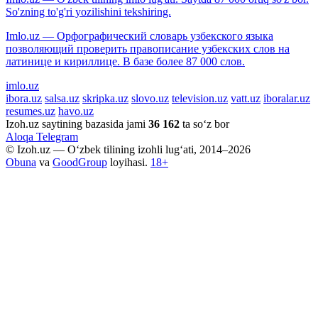
So'zning to'g'ri yozilishini tekshiring.
Imlo.uz — Орфографический словарь узбекского языка
позволяющий проверить правописание узбекских слов на
латинице и кириллице. В базе более 87 000 слов.
imlo.uz
ibora.uz
salsa.uz
skripka.uz
slovo.uz
television.uz
vatt.uz
iboralar.uz
resumes.uz
havo.uz
Izoh.uz saytining bazasida jami
36 162
ta so‘z bor
Aloqa
Telegram
© Izoh.uz — O‘zbek tilining izohli lug‘ati, 2014–2026
Obuna
va
GoodGroup
loyihasi.
18+