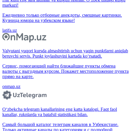
markazi!
Ежедневно только отборные анекдоты, смешные картинки.
Кузница юмора на узбекском языке!
latifa.uz
Valyutani yuqori kursda almashtirish uchun yaqin punktlarni aniqlab
beruvchi servis. Punkt joylashuvini kartada ko‘rsatadi.
Сервис, помогающий найти ближайшие пункты обмена
валюты с выгодным курсом. Покажет местоположение пункта
прямо на карте.
onmap.uz
O‘zbekcha telegram kanallarining eng katta katalogi. Faqt faol
kanallar, ruknlarda va batafsil statistikasi bilan.
Самый большой каталог телеграм каналов в Узбекистане.
Только активные каналы по категориям и с подробной