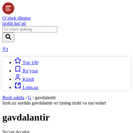
O‘zbek tilining
izohli lug‘ati
ЎЗ
Top 100
Ro‘yxat
Kirish
Lotin.uz
Bosh sahifa
/
G
/
gavdalantir
Izoh.uz
saytida
gavdalantir
so‘zining izohi va ma’nolari
gavdalantir
So‘zni do‘stlar