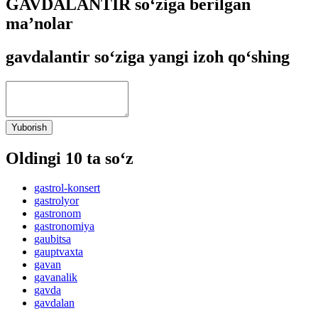
GAVDALANTIR so‘ziga berilgan
ma’nolar
gavdalantir so‘ziga yangi izoh qo‘shing
Yuborish
Oldingi 10 ta so‘z
gastrol-konsert
gastrolyor
gastronom
gastronomiya
gaubitsa
gauptvaxta
gavan
gavanalik
gavda
gavdalan