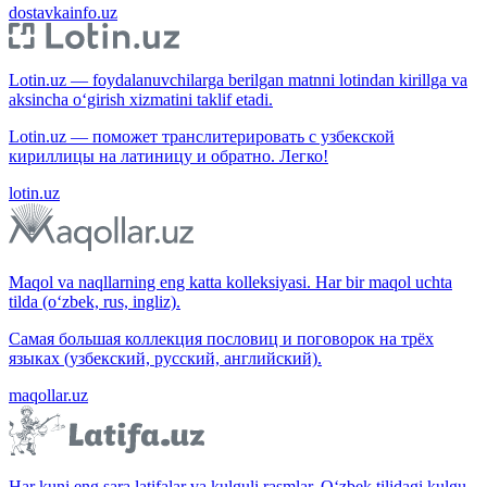
dostavkainfo.uz
Lotin.uz — foydalanuvchilarga berilgan matnni lotindan kirillga va
aksincha o‘girish xizmatini taklif etadi.
Lotin.uz — поможет транслитерировать с узбекской
кириллицы на латиницу и обратно. Легко!
lotin.uz
Maqol va naqllarning eng katta kolleksiyasi. Har bir maqol uchta
tilda (o‘zbek, rus, ingliz).
Самая большая коллекция пословиц и поговорок на трёх
языках (узбекский, русский, английский).
maqollar.uz
Har kuni eng sara latifalar va kulguli rasmlar. O‘zbek tilidagi kulgu