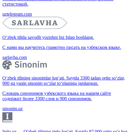
статистикой.
uztelegram.com
O‘zbek tilida savodli yozishni biz bilan boshlang.
С нами вы научитесь грамотно писать на узбекском языке.
sarlavha.com
O‘zbek tilining sinonimlar lug‘ati. Saytda 3300 tadan ortiq so‘zlar,
900 ga yaqin sinonim so‘zlar to‘plamiga jamlangan.
Словарь синонимов узбекского языка на нашем сайте
содержит более 3300 слов и 900 синонимов.
sinonim.uz
Imlo.uz — O'zbek tilining imlo lug'ati. Saytda 87 000 ortiq so'z bor.