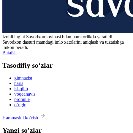
Izohli lugʻat
Savodxon
loyihasi bilan hamkorlikda yaratildi.
Savodxon dasturi matndagi imlo xatolarini aniqlash va tuzatishga
imkon beradi.
Batafsil
Tasodifiy so‘zlar
gimnazist
haris
ishqilib
voqeanavis
promille
o‘ngir
Hammasini ko‘rish
Yangi so'zlar