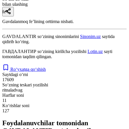
bilan ulashing
fe’l
Gavdalanmoq feʼlining orttirma nisbati.
GAVDALANTIR
so‘zining sinonimlarini
Sinonim.uz
saytida
qidirib ko‘ring.
ГАВДАЛАНТИР
so‘zining kirillcha yozilishi
Lotin.uz
sayti
tomonidan taqdim qilingan.
Ro‘yxatga qo‘shish
Saytdagi o‘rni
17609
So‘zning teskari yozilishi
ritnaladvag
Harflar soni
11
Ko‘rishlar soni
127
Foydalanuvchilar tomonidan