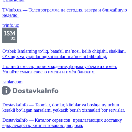
TVinfo.uz — Телепрограмма на сегодня, завтра и ближайшую
неделю.
tvinfo.uz
O‘zbek Ismlarning to‘liq, batafsil ma’nosi, kelib chiqishi, shakllari.
O‘zingiz va yaqinlaringizni ismlari ma’nosini bilib oling.
Полный смысл, происхождение, формы узбекских имён.
Узнайте смысл своего имени и имён близких.
ismlar.com
DostavkaInfo — Taomlar, dorilar, kitoblar va boshqa uy uchun
kerakli bo‘lagan narsalarni yetkazib berish xizmatlari bor servislar.
DostavkaInfo — Каталог сервисов, предлагающих доставку
еды, лекарств, книг и товаров для дома.