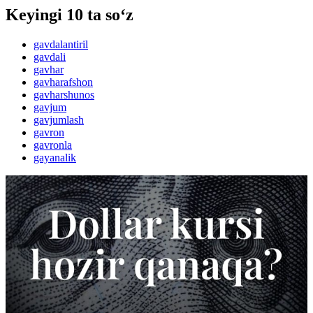
Keyingi 10 ta so‘z
gavdalantiril
gavdali
gavhar
gavharafshon
gavharshunos
gavjum
gavjumlash
gavron
gavronla
gayanalik