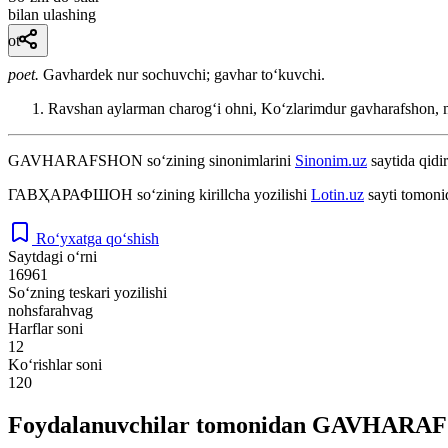
bilan ulashing
ot
poet.
Gavhardek nur sochuvchi; gavhar toʻkuvchi.
Ravshan aylarman charogʻi ohni, Koʻzlarimdur gavharafshon,
GAVHARAFSHON
so‘zining sinonimlarini
Sinonim.uz
saytida qidir
ГАВҲАРАФШОН
so‘zining kirillcha yozilishi
Lotin.uz
sayti tomoni
Ro‘yxatga qo‘shish
Saytdagi o‘rni
16961
So‘zning teskari yozilishi
nohsfarahvag
Harflar soni
12
Ko‘rishlar soni
120
Foydalanuvchilar tomonidan GAVHARAFS