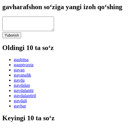
gavharafshon so‘ziga yangi izoh qo‘shing
Yuborish
Oldingi 10 ta so‘z
gaubitsa
gauptvaxta
gavan
gavanalik
gavda
gavdalan
gavdalantir
gavdalantiril
gavdali
gavhar
Keyingi 10 ta so‘z