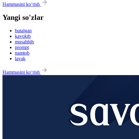
Hammasini ko‘rish
Yangi so'zlar
butalgan
kavokib
musahhih
prompt
namtob
lavak
Hammasini ko‘rish