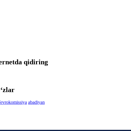
ternetda qidiring
‘zlar
evrokomissiya
abadiyan