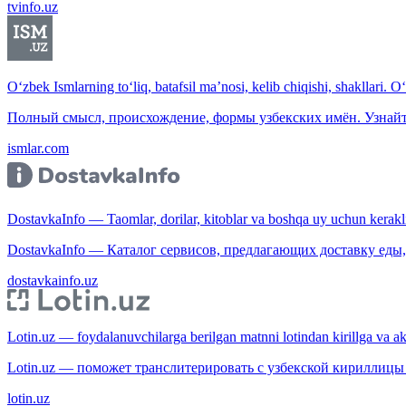
tvinfo.uz
O‘zbek Ismlarning to‘liq, batafsil ma’nosi, kelib chiqishi, shakllari. O
Полный смысл, происхождение, формы узбекских имён. Узнайт
ismlar.com
DostavkaInfo — Taomlar, dorilar, kitoblar va boshqa uy uchun kerakli b
DostavkaInfo — Каталог сервисов, предлагающих доставку еды, 
dostavkainfo.uz
Lotin.uz — foydalanuvchilarga berilgan matnni lotindan kirillga va aksi
Lotin.uz — поможет транслитерировать с узбекской кириллицы 
lotin.uz