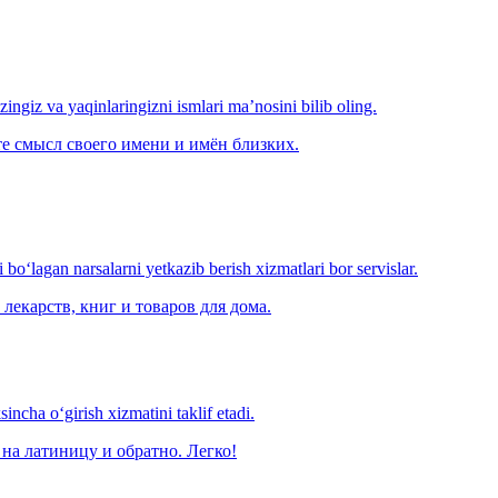
‘zingiz va yaqinlaringizni ismlari ma’nosini bilib oling.
е смысл своего имени и имён близких.
o‘lagan narsalarni yetkazib berish xizmatlari bor servislar.
лекарств, книг и товаров для дома.
ncha o‘girish xizmatini taklif etadi.
на латиницу и обратно. Легко!