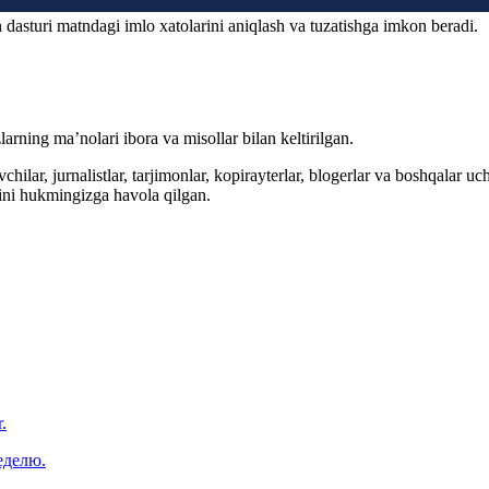
 dasturi matndagi imlo xatolarini aniqlash va tuzatishga imkon beradi.
arning ma’nolari ibora va misollar bilan keltirilgan.
hilar, jurnalistlar, tarjimonlar, kopirayterlar, blogerlar va boshqalar u
ini hukmingizga havola qilgan.
.
еделю.