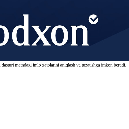
 dasturi matndagi imlo xatolarini aniqlash va tuzatishga imkon beradi.