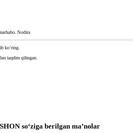
 marhabo.
Nodira
ib ko‘ring.
dan taqdim qilingan.
HON so‘ziga berilgan ma’nolar