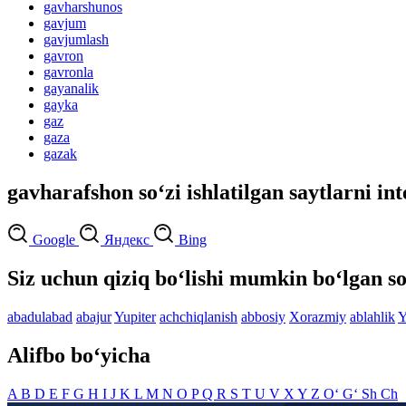
gavharshunos
gavjum
gavjumlash
gavron
gavronla
gayanalik
gayka
gaz
gaza
gazak
gavharafshon so‘zi ishlatilgan saytlarni in
Google
Яндекс
Bing
Siz uchun qiziq bo‘lishi mumkin bo‘lgan so
abadulabad
abajur
Yupiter
achchiqlanish
abbosiy
Xorazmiy
ablahlik
Y
Alifbo bo‘yicha
A
B
D
E
F
G
H
I
J
K
L
M
N
O
P
Q
R
S
T
U
V
X
Y
Z
O‘
G‘
Sh
Ch