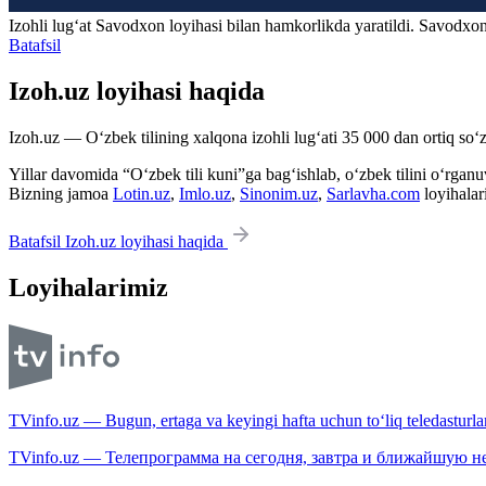
Izohli lugʻat
Savodxon
loyihasi bilan hamkorlikda yaratildi. Savodxon
Batafsil
Izoh.uz loyihasi haqida
Izoh.uz — O‘zbek tilining xalqona izohli lug‘ati 35 000 dan ortiq so‘zl
Yillar davomida “O‘zbek tili kuni”ga bag‘ishlab, o‘zbek tilini o‘rganuvc
Bizning jamoa
Lotin.uz
,
Imlo.uz
,
Sinonim.uz
,
Sarlavha.com
loyihalar
Batafsil Izoh.uz loyihasi haqida
Loyihalarimiz
TVinfo.uz — Bugun, ertaga va keyingi hafta uchun to‘liq teledasturlar
TVinfo.uz — Телепрограмма на сегодня, завтра и ближайшую н