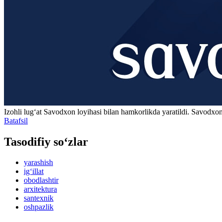
Izohli lugʻat
Savodxon
loyihasi bilan hamkorlikda yaratildi. Savodxon
Batafsil
Tasodifiy so‘zlar
yarashish
ig‘illat
obodlashtir
arxitektura
santexnik
oshpazlik