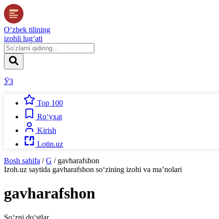
O‘zbek tilining
izohli lug‘ati
ЎЗ
Top 100
Ro‘yxat
Kirish
Lotin.uz
Bosh sahifa
/
G
/
gavharafshon
Izoh.uz
saytida
gavharafshon
so‘zining izohi va ma’nolari
gavharafshon
So‘zni do‘stlar