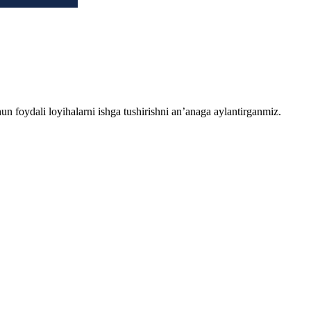
chun foydali loyihalarni ishga tushirishni an’anaga aylantirganmiz.