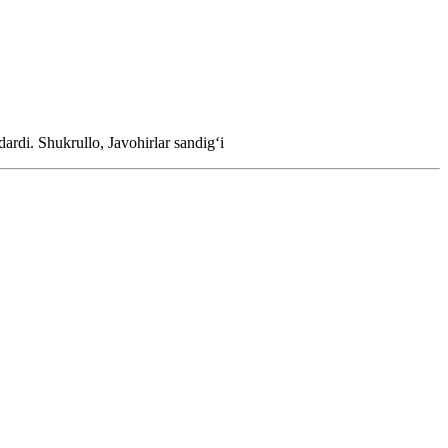
dardi.
Shukrullo, Javohirlar sandigʻi