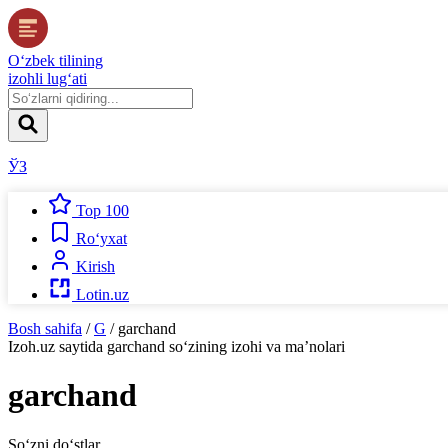
O‘zbek tilining
izohli lug‘ati
ЎЗ
Top 100
Ro‘yxat
Kirish
Lotin.uz
Bosh sahifa
/
G
/
garchand
Izoh.uz
saytida
garchand
so‘zining izohi va ma’nolari
garchand
So‘zni do‘stlar