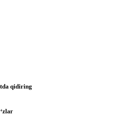
etda qidiring
‘zlar