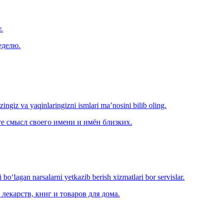
.
еделю.
‘zingiz va yaqinlaringizni ismlari ma’nosini bilib oling.
е смысл своего имени и имён близких.
o‘lagan narsalarni yetkazib berish xizmatlari bor servislar.
лекарств, книг и товаров для дома.