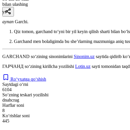
bilan ulashing
ys
aynan
Garchi.
Qiz tomon, garchand toʻyni bir yil keyin qilish sharti bilan boʻl
Garchand men bolaligimda bu sheʼrlarning mazmuniga aniq tush
GARCHAND
so‘zining sinonimlarini
Sinonim.uz
saytida qidirib ko‘
ГАРЧАНД
so‘zining kirillcha yozilishi
Lotin.uz
sayti tomonidan taqd
Ro‘yxatga qo‘shish
Saytdagi o‘rni
6104
So‘zning teskari yozilishi
dnahcrag
Harflar soni
8
Ko‘rishlar soni
445