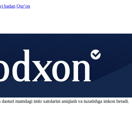
yi badan
Qurʼon
 dasturi matndagi imlo xatolarini aniqlash va tuzatishga imkon beradi.