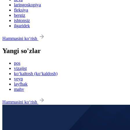
laringoskopiya
fleksiya
bergiz
ishtonsiz
ilgaridek
Hammasini ko‘rish
Yangi so'zlar
pos
vizajist
ko‘kaltosh (ko‘kaldosh)
veyp
layfhak
mahv
Hammasini ko‘rish