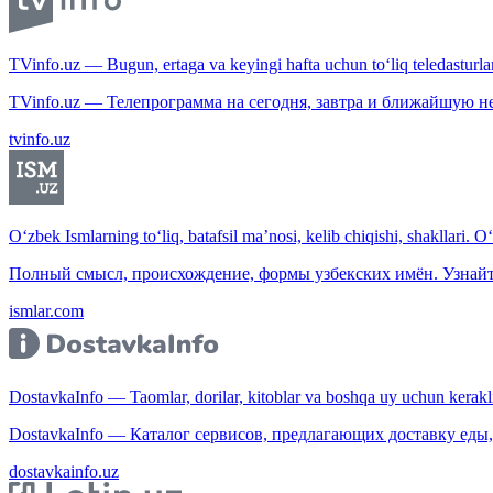
TVinfo.uz — Bugun, ertaga va keyingi hafta uchun to‘liq teledasturlar
TVinfo.uz — Телепрограмма на сегодня, завтра и ближайшую н
tvinfo.uz
O‘zbek Ismlarning to‘liq, batafsil ma’nosi, kelib chiqishi, shakllari. O
Полный смысл, происхождение, формы узбекских имён. Узнайт
ismlar.com
DostavkaInfo — Taomlar, dorilar, kitoblar va boshqa uy uchun kerakli b
DostavkaInfo — Каталог сервисов, предлагающих доставку еды, 
dostavkainfo.uz