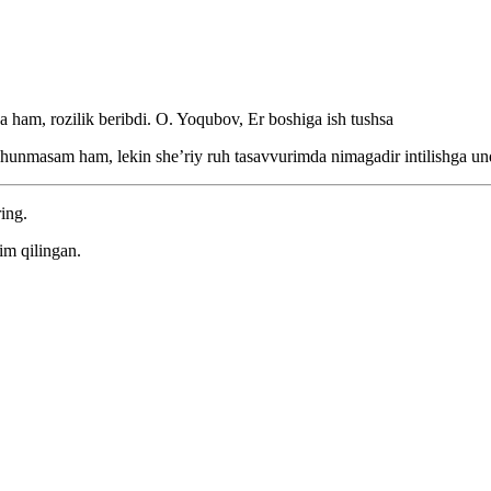
sa ham, rozilik beribdi.
O. Yoqubov, Er boshiga ish tushsa
unmasam ham, lekin sheʼriy ruh tasavvurimda nimagadir intilishga un
ring.
im qilingan.