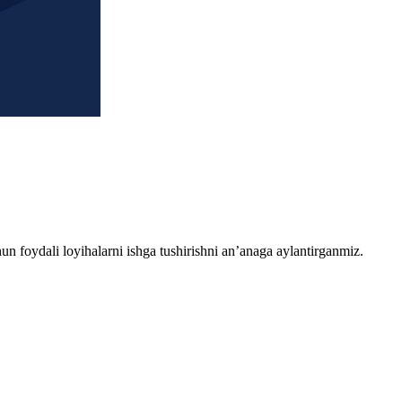
chun foydali loyihalarni ishga tushirishni an’anaga aylantirganmiz.