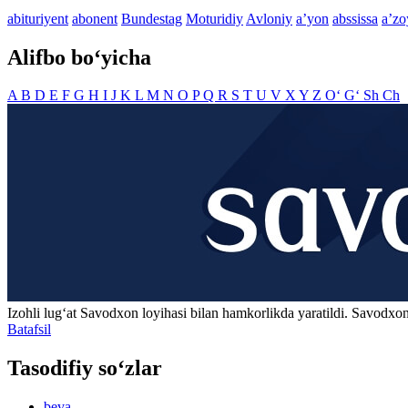
abituriyent
abonent
Bundestag
Moturidiy
Avloniy
aʼyon
abssissa
aʼzo
Alifbo bo‘yicha
A
B
D
E
F
G
H
I
J
K
L
M
N
O
P
Q
R
S
T
U
V
X
Y
Z
O‘
G‘
Sh
Ch
Izohli lugʻat
Savodxon
loyihasi bilan hamkorlikda yaratildi. Savodxon
Batafsil
Tasodifiy so‘zlar
beva