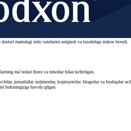
 dasturi matndagi imlo xatolarini aniqlash va tuzatishga imkon beradi.
arning ma’nolari ibora va misollar bilan keltirilgan.
hilar, jurnalistlar, tarjimonlar, kopirayterlar, blogerlar va boshqalar u
ini hukmingizga havola qilgan.