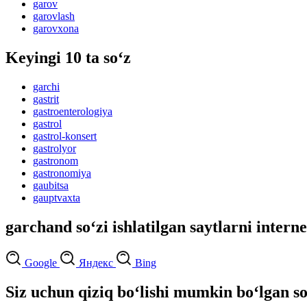
garov
garovlash
garovxona
Keyingi 10 ta so‘z
garchi
gastrit
gastroenterologiya
gastrol
gastrol-konsert
gastrolyor
gastronom
gastronomiya
gaubitsa
gauptvaxta
garchand so‘zi ishlatilgan saytlarni intern
Google
Яндекс
Bing
Siz uchun qiziq bo‘lishi mumkin bo‘lgan so