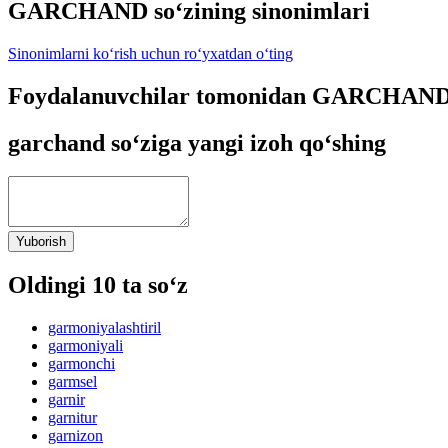
GARCHAND so‘zining sinonimlari
Sinonimlarni ko‘rish uchun ro‘yxatdan o‘ting
Foydalanuvchilar tomonidan GARCHAND s
garchand so‘ziga yangi izoh qo‘shing
Yuborish
Oldingi 10 ta so‘z
garmoniyalashtiril
garmoniyali
garmonchi
garmsel
garnir
garnitur
garnizon