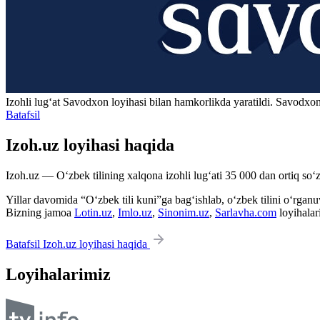
Izohli lugʻat
Savodxon
loyihasi bilan hamkorlikda yaratildi. Savodxon
Batafsil
Izoh.uz loyihasi haqida
Izoh.uz — O‘zbek tilining xalqona izohli lug‘ati 35 000 dan ortiq so‘zl
Yillar davomida “O‘zbek tili kuni”ga bag‘ishlab, o‘zbek tilini o‘rganuvc
Bizning jamoa
Lotin.uz
,
Imlo.uz
,
Sinonim.uz
,
Sarlavha.com
loyihalar
Batafsil Izoh.uz loyihasi haqida
Loyihalarimiz