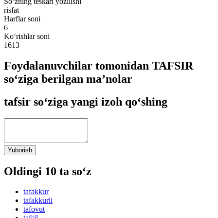
So‘zning teskari yozilishi
risfat
Harflar soni
6
Ko‘rishlar soni
1613
Foydalanuvchilar tomonidan TAFSIR
so‘ziga berilgan ma’nolar
tafsir so‘ziga yangi izoh qo‘shing
Yuborish
Oldingi 10 ta so‘z
tafakkur
tafakkurli
tafovut
tafsil