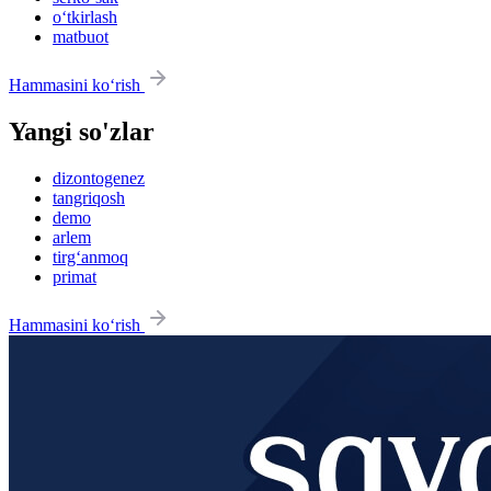
o‘tkirlash
matbuot
Hammasini ko‘rish
Yangi so'zlar
dizontogenez
tangriqosh
demo
arlem
tirg‘anmoq
primat
Hammasini ko‘rish