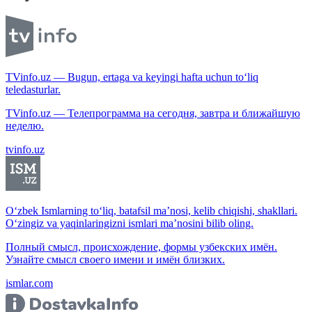
TVinfo.uz — Bugun, ertaga va keyingi hafta uchun to‘liq
teledasturlar.
TVinfo.uz — Телепрограмма на сегодня, завтра и ближайшую
неделю.
tvinfo.uz
O‘zbek Ismlarning to‘liq, batafsil ma’nosi, kelib chiqishi, shakllari.
O‘zingiz va yaqinlaringizni ismlari ma’nosini bilib oling.
Полный смысл, происхождение, формы узбекских имён.
Узнайте смысл своего имени и имён близких.
ismlar.com