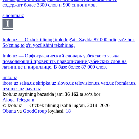
содержит более 3300 слов и 900 синонимов.
sinonim.uz
Imlo.uz — O'zbek tilining imlo lug'ati. Saytda 87 000 ortiq so'z bor.
So'zning to'g'ri yozilishini tekshiring.
Imlo.uz — Орфографический словарь узбекского языка
позволяющий проверить правописание узбекских слов на
латинице и кириллице. В базе более 87 000 слов.
imlo.uz
ibora.uz
salsa.uz
skripka.uz
slovo.uz
television.uz
vatt.uz
iboralar.uz
resumes.uz
havo.uz
Izoh.uz saytining bazasida jami
36 162
ta so‘z bor
Aloqa
Telegram
© Izoh.uz — O‘zbek tilining izohli lug‘ati, 2014–2026
Obuna
va
GoodGroup
loyihasi.
18+