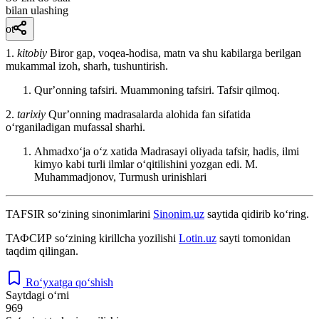
bilan ulashing
ot
1.
kitobiy
Biror gap, voqea-hodisa, matn va shu kabilarga berilgan
mukammal izoh, sharh, tushuntirish.
Qurʼonning tafsiri. Muammoning tafsiri. Tafsir qilmoq.
2.
tarixiy
Qurʼonning madrasalarda alohida fan sifatida
oʻrganiladigan mufassal sharhi.
Ahmadxoʻja oʻz xatida Madrasayi oliyada tafsir, hadis, ilmi
kimyo kabi turli ilmlar oʻqitilishini yozgan edi.
M.
Muhammadjonov, Turmush urinishlari
TAFSIR
so‘zining sinonimlarini
Sinonim.uz
saytida qidirib ko‘ring.
ТАФСИР
so‘zining kirillcha yozilishi
Lotin.uz
sayti tomonidan
taqdim qilingan.
Ro‘yxatga qo‘shish
Saytdagi o‘rni
969