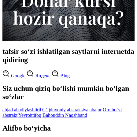
tafsir so‘zi ishlatilgan saytlarni internetda
qidiring
Google
Яндекс
Bing
Siz uchun qiziq bo‘lishi mumkin bo‘lgan
so‘zlar
abjad
abadiylashtiril
G‘ijduvoniy
abstraksiya
abajur
Orolbo‘yi
abstrakt
Yevroittifoq
Bahouddin Naqshband
Alifbo bo‘yicha