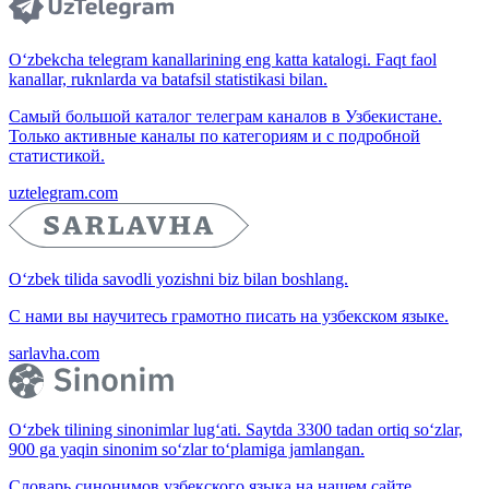
O‘zbekcha telegram kanallarining eng katta katalogi. Faqt faol
kanallar, ruknlarda va batafsil statistikasi bilan.
Самый большой каталог телеграм каналов в Узбекистане.
Только активные каналы по категориям и с подробной
статистикой.
uztelegram.com
O‘zbek tilida savodli yozishni biz bilan boshlang.
С нами вы научитесь грамотно писать на узбекском языке.
sarlavha.com
O‘zbek tilining sinonimlar lug‘ati. Saytda 3300 tadan ortiq so‘zlar,
900 ga yaqin sinonim so‘zlar to‘plamiga jamlangan.
Словарь синонимов узбекского языка на нашем сайте