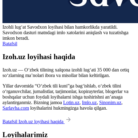
Izohli lugʻat
Savodxon
loyihasi bilan hamkorlikda yaratildi.
Savodxon dasturi matndagi imlo xatolarini aniqlash va tuzatishga
imkon beradi.
Batafsil
Izoh.uz loyihasi haqida
Izoh.uz — O‘zbek tilining xalqona izohli lug‘ati 35 000 dan ortiq
so‘zlarning ma’nolari ibora va misollar bilan keltirilgan.
Yillar davomida “O‘zbek tili kuni”ga bag‘ishlab, o‘zbek tilini
o‘rganuvchilar, jurnalistlar, tarjimonlar, kopirayterlar, blogerlar va
boshqalar uchun foydali loyihalarni ishga tushirishni an’anaga
aylantirganmiz. Bizning jamoa
Lotin.uz
,
Imlo.uz
,
Sinonim.uz
,
Sarlavha.com
loyihalarini hukmingizga havola qilgan.
Batafsil Izoh.uz loyihasi haqida
Loyihalarimiz