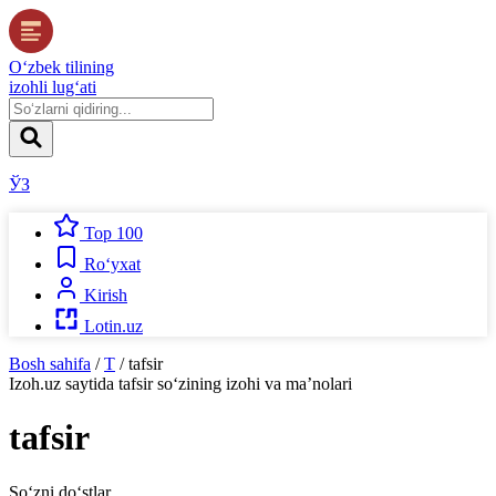
O‘zbek tilining
izohli lug‘ati
ЎЗ
Top 100
Ro‘yxat
Kirish
Lotin.uz
Bosh sahifa
/
T
/
tafsir
Izoh.uz
saytida
tafsir
so‘zining izohi va ma’nolari
tafsir
So‘zni do‘stlar