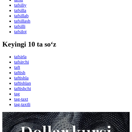
tafsiliy
tafsilla
tafsillab
tafsillash
tafsilli
tafsilot
Keyingi 10 ta so‘z
tafsirla
tafsirchi
taft
taftish
taftishla
taftishlan
taftishchi
tag
tag-taxt
tag-taxtli