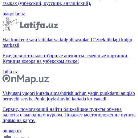
языках (узбекский, русский, английский).
maqollar.uz
Har kuni eng sara latifalar va kulguli rasmlar. O‘zbek tilidagi kulgu
markazi!
Ежедневно только отборные анекдоты, смешные картинки.
Кузница юмора на узбекском языке!
latifa.uz
Valyutani yuqori kursda almashtirish uchun yaqin punktlarni aniqlab
beruvchi servis. Punkt joylashuvini kartada ko‘rsatadi.
Сервис, помогающий найти ближайшие пункты обмена
валюты с выгодным курсом. Покажет местоположение пункта
прямо на карте.
onmap.uz