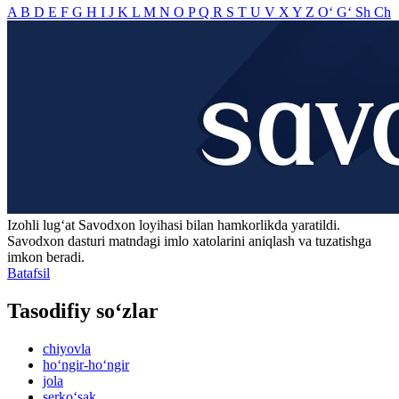
A
B
D
E
F
G
H
I
J
K
L
M
N
O
P
Q
R
S
T
U
V
X
Y
Z
O‘
G‘
Sh
Ch
Izohli lugʻat
Savodxon
loyihasi bilan hamkorlikda yaratildi.
Savodxon dasturi matndagi imlo xatolarini aniqlash va tuzatishga
imkon beradi.
Batafsil
Tasodifiy so‘zlar
chiyovla
ho‘ngir-ho‘ngir
jola
serko‘sak