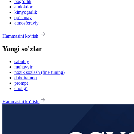
bog‘otlik
amlokdor
kimyogarlik
qo‘shnay
atmosferaviy
Hammasini ko‘rish
Yangi so'zlar
sabuhiy
muhayyir
nozik sozlash (fine-tuning)
dabdiramoq
prompt
cholig‘
Hammasini ko‘rish