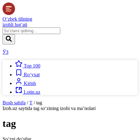
O‘zbek tilining
izohli lug‘ati
ЎЗ
Top 100
Ro‘yxat
Kirish
Lotin.uz
Bosh sahifa
/
T
/
tag
Izoh.uz
saytida
tag
so‘zining izohi va ma’nolari
tag
So‘zni do‘stlar