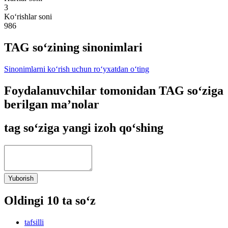
3
Ko‘rishlar soni
986
TAG so‘zining sinonimlari
Sinonimlarni ko‘rish uchun ro‘yxatdan o‘ting
Foydalanuvchilar tomonidan TAG so‘ziga
berilgan ma’nolar
tag so‘ziga yangi izoh qo‘shing
Yuborish
Oldingi 10 ta so‘z
tafsilli