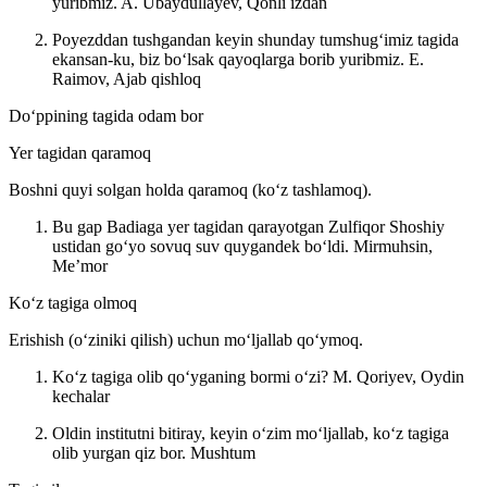
yuribmiz.
A. Ubaydullayev, Qonli izdan
Poyezddan tushgandan keyin shunday tumshugʻimiz tagida
ekansan-ku, biz boʻlsak qayoqlarga borib yuribmiz.
E.
Raimov, Ajab qishloq
Doʻppining tagida odam bor
Yer tagidan qaramoq
Boshni quyi solgan holda qaramoq (koʻz tashlamoq).
Bu gap Badiaga yer tagidan qarayotgan Zulfiqor Shoshiy
ustidan goʻyo sovuq suv quygandek boʻldi.
Mirmuhsin,
Meʼmor
Koʻz tagiga olmoq
Erishish (oʻziniki qilish) uchun moʻljallab qoʻymoq.
Koʻz tagiga olib qoʻyganing bormi oʻzi?
M. Qoriyev, Oydin
kechalar
Oldin institutni bitiray, keyin oʻzim moʻljallab, koʻz tagiga
olib yurgan qiz bor.
Mushtum