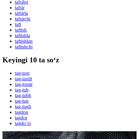
tafsilot
tafsir
tafsirla
tafsirchi
taft
taftish
taftishla
taftishlan
taftishchi
Keyingi 10 ta so‘z
tag-taxt
tag-taxtli
tag-tomir
tag-tub
tag-tubli
tag-tug
tag-tugli
tagdon
tagdor
tagdo‘zi