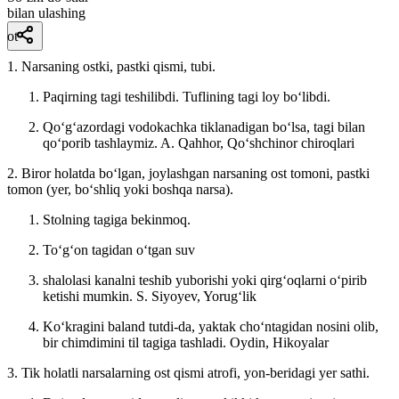
bilan ulashing
ot
1. Narsaning ostki, pastki qismi, tubi.
Paqirning tagi teshilibdi. Tuflining tagi loy boʻlibdi.
Qoʻgʻazordagi vodokachka tiklanadigan boʻlsa, tagi bilan
qoʻporib tashlaymiz.
A. Qahhor, Qoʻshchinor chiroqlari
2. Biror holatda boʻlgan, joylashgan narsaning ost tomoni, pastki
tomon (yer, boʻshliq yoki boshqa narsa).
Stolning tagiga bekinmoq.
Toʻgʻon tagidan oʻtgan suv
shalolasi kanalni teshib yuborishi yoki qirgʻoqlarni oʻpirib
ketishi mumkin.
S. Siyoyev, Yorugʻlik
Koʻkragini baland tutdi-da, yaktak choʻntagidan nosini olib,
bir chimdimini til tagiga tashladi.
Oydin, Hikoyalar
3. Tik holatli narsalarning ost qismi atrofi, yon-beridagi yer sathi.