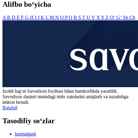
Alifbo bo‘yicha
A
B
D
E
F
G
H
I
J
K
L
M
N
O
P
Q
R
S
T
U
V
X
Y
Z
O‘
G‘
Sh
Ch
Izohli lugʻat
Savodxon
loyihasi bilan hamkorlikda yaratildi.
Savodxon dasturi matndagi imlo xatolarini aniqlash va tuzatishga
imkon beradi.
Batafsil
Tasodifiy so‘zlar
hurmatlash