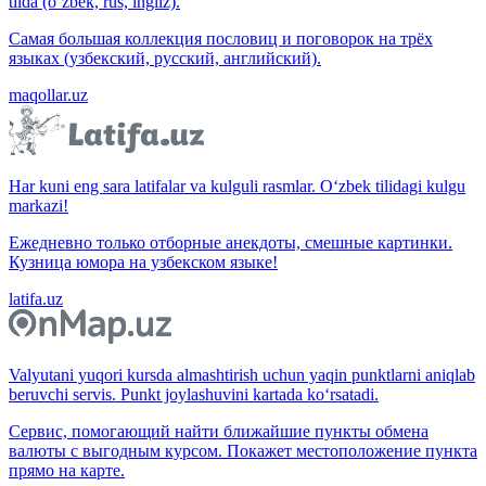
tilda (o‘zbek, rus, ingliz).
Самая большая коллекция пословиц и поговорок на трёх
языках (узбекский, русский, английский).
maqollar.uz
Har kuni eng sara latifalar va kulguli rasmlar. O‘zbek tilidagi kulgu
markazi!
Ежедневно только отборные анекдоты, смешные картинки.
Кузница юмора на узбекском языке!
latifa.uz
Valyutani yuqori kursda almashtirish uchun yaqin punktlarni aniqlab
beruvchi servis. Punkt joylashuvini kartada ko‘rsatadi.
Сервис, помогающий найти ближайшие пункты обмена
валюты с выгодным курсом. Покажет местоположение пункта
прямо на карте.