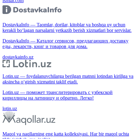
ismlar.com
DostavkaInfo — Taomlar, dorilar, kitoblar va boshqa uy uchun
kerakli bo‘lagan narsalarni yetkazib berish xizmatlari bor servislar.
DostavkaInfo — Каталог сервисов, предлагающих доставку
еды, лекарств, книг и товаров для дома.
dostavkainfo.uz
Lotin.uz — foydalanuvchilarga berilgan matnni lotindan kirillga va
aksincha o‘girish xizmatini taklif etadi.
Lotin.uz — поможет транслитерировать с узбекской
кириллицы на латиницу и обратно. Легко!
lotin.uz
Maqol va naqllarning eng katta kolleksiyasi. Har bir maqol uchta