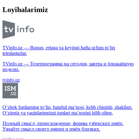
Loyihalarimiz
TVinfo.uz — Bugun, ertaga va keyingi hafta uchun to‘liq
teledasturlar.
TVinfo.uz — Телепрограмма на сегодня, завтра и ближайшую
неделю.
tvinfo.uz
O‘zbek Ismlarning to‘liq, batafsil ma’nosi, kelib chiqishi, shakllari.
O‘zingiz va yaqinlaringizni ismlari ma’nosini bilib oling.
Полный смысл, происхождение, формы узбекских имён.
Узнайте смысл своего имени и имён близких.