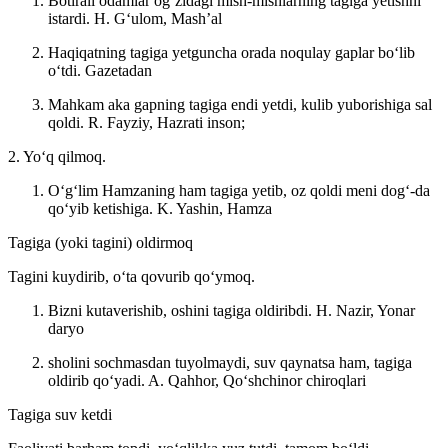
Botirali odamlar ogʻzidagi mish-mishlarning tagiga yetishni
istardi.
H. Gʻulom, Mashʼal
Haqiqatning tagiga yetguncha orada noqulay gaplar boʻlib
oʻtdi.
Gazetadan
Mahkam aka gapning tagiga endi yetdi, kulib yuborishiga sal
qoldi.
R. Fayziy, Hazrati inson;
2. Yoʻq qilmoq.
Oʻgʻlim Hamzaning ham tagiga yetib, oz qoldi meni dogʻ-da
qoʻyib ketishiga.
K. Yashin, Hamza
Tagiga (yoki tagini) oldirmoq
Tagini kuydirib, oʻta qovurib qoʻymoq.
Bizni kutaverishib, oshini tagiga oldiribdi.
H. Nazir, Yonar
daryo
sholini sochmasdan tuyolmaydi, suv qaynatsa ham, tagiga
oldirib qoʻyadi.
A. Qahhor, Qoʻshchinor chiroqlari
Tagiga suv ketdi