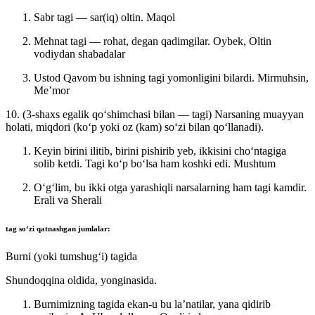
Sabr tagi — sar(iq) oltin.
Maqol
Mehnat tagi — rohat, degan qadimgilar.
Oybek, Oltin
vodiydan shabadalar
Ustod Qavom bu ishning tagi yomonligini bilardi.
Mirmuhsin,
Meʼmor
10. (3-shaxs egalik qoʻshimchasi bilan — tagi) Narsaning muayyan
holati, miqdori (koʻp yoki oz (kam) soʻzi bilan qoʻllanadi).
Keyin birini ilitib, birini pishirib yeb, ikkisini choʻntagiga
solib ketdi. Tagi koʻp boʻlsa ham koshki edi.
Mushtum
Oʻgʻlim, bu ikki otga yarashiqli narsalarning ham tagi kamdir.
Erali va Sherali
tag
soʻzi qatnashgan jumlalar:
Burni (yoki tumshugʻi) tagida
Shundoqqina oldida, yonginasida.
Burnimizning tagida ekan-u bu laʼnatilar, yana qidirib