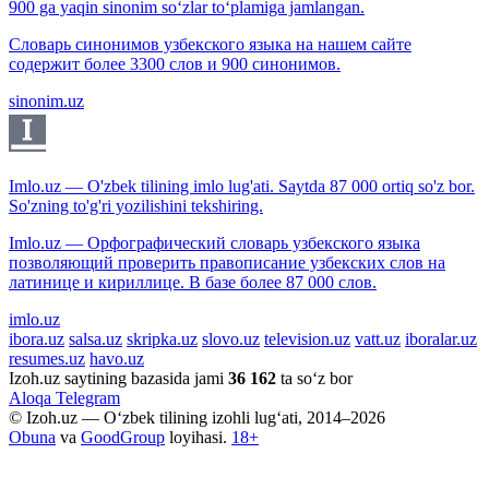
900 ga yaqin sinonim so‘zlar to‘plamiga jamlangan.
Словарь синонимов узбекского языка на нашем сайте
содержит более 3300 слов и 900 синонимов.
sinonim.uz
Imlo.uz — O'zbek tilining imlo lug'ati. Saytda 87 000 ortiq so'z bor.
So'zning to'g'ri yozilishini tekshiring.
Imlo.uz — Орфографический словарь узбекского языка
позволяющий проверить правописание узбекских слов на
латинице и кириллице. В базе более 87 000 слов.
imlo.uz
ibora.uz
salsa.uz
skripka.uz
slovo.uz
television.uz
vatt.uz
iboralar.uz
resumes.uz
havo.uz
Izoh.uz saytining bazasida jami
36 162
ta so‘z bor
Aloqa
Telegram
© Izoh.uz — O‘zbek tilining izohli lug‘ati, 2014–2026
Obuna
va
GoodGroup
loyihasi.
18+