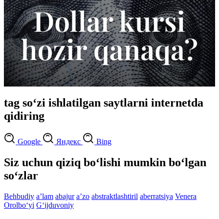
tag so‘zi ishlatilgan saytlarni internetda
qidiring
Google
Яндекс
Bing
Siz uchun qiziq bo‘lishi mumkin bo‘lgan
so‘zlar
Behbudiy
aʼlam
abajur
aʼzo
abstraktlashtiril
aberratsiya
Venera
Orolbo‘yi
G‘ijduvoniy