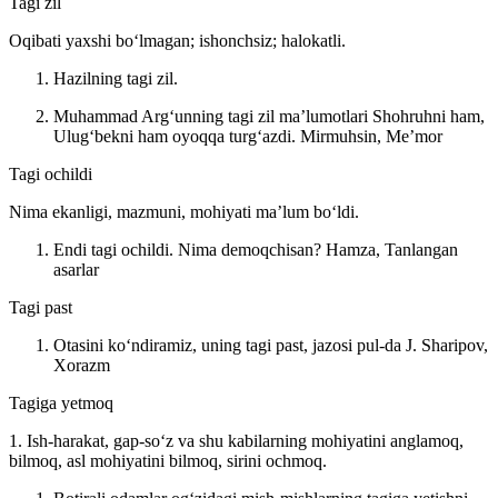
Tagi zil
Oqibati yaxshi boʻlmagan; ishonchsiz; halokatli.
Hazilning tagi zil.
Muhammad Argʻunning tagi zil maʼlumotlari Shohruhni ham,
Ulugʻbekni ham oyoqqa turgʻazdi.
Mirmuhsin, Meʼmor
Tagi ochildi
Nima ekanligi, mazmuni, mohiyati maʼlum boʻldi.
Endi tagi ochildi. Nima demoqchisan?
Hamza, Tanlangan
asarlar
Tagi past
Otasini koʻndiramiz, uning tagi past, jazosi pul-da
J. Sharipov,
Xorazm
Tagiga yetmoq
1. Ish-harakat, gap-soʻz va shu kabilarning mohiyatini anglamoq,
bilmoq, asl mohiyatini bilmoq, sirini ochmoq.