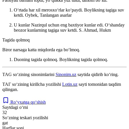
Faoliyati barham topdi, yoʻqlikka yuz tutdi, tamom boʻldi.
Oʻrtada har xil merosxoʻrlar koʻpaydi. Boylikning tagiga suv
ketdi.
Oybek, Tanlangan asarlar
U kunlar Nazirqul uchun eng baxtiyor kunlar edi. Oʻshanday
beozor kunlarning tagiga suv ketdi.
S. Ahmad, Hukm
Tagida qolmoq
Biror narsaga katta miqdorda ega boʻlmoq.
Duoning tagida qolmoq. Boylikning tagida qolmoq.
TAG
so‘zining sinonimlarini
Sinonim.uz
saytida qidirib ko‘ring.
ТАГ
so‘zining kirillcha yozilishi
Lotin.uz
sayti tomonidan taqdim
qilingan.
Ro‘yxatga qo‘shish
Saytdagi o‘rni
32
So‘zning teskari yozilishi
gat
Harflar soni