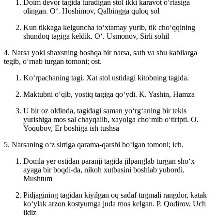
Doim devor tagida turadigan stol ikki karavot oʻrtasiga
olingan.
Oʻ. Hoshimov, Qalbingga quloq sol
Kun tikkaga kelguncha toʻxtamay yurib, tik choʻqqining
shundoq tagiga keldik.
Oʻ. Usmonov, Sirli sohil
4. Narsa yoki shaxsning boshqa bir narsa, sath va shu kabilarga
tegib, oʻrnab turgan tomoni; ost.
Koʻrpachaning tagi. Xat stol ustidagi kitobning tagida.
Maktubni oʻqib, yostiq tagiga qoʻydi.
K. Yashin, Hamza
U bir oz oldinda, tagidagi saman yoʻrgʻaning bir tekis
yurishiga mos sal chayqalib, xayolga choʻmib oʻtiripti.
O.
Yoqubov, Er boshiga ish tushsa
5. Narsaning oʻz sirtiga qarama-qarshi boʻlgan tomoni; ich.
Domla yer ostidan paranji tagida jilpanglab turgan shoʻx
ayaga bir boqdi-da, nikoh xutbasini boshlab yubordi.
Mushtum
Pidjagining tagidan kiyilgan oq sadaf tugmali rangdor, katak
koʻylak arzon kostyumga juda mos kelgan.
P. Qodirov, Uch
ildiz