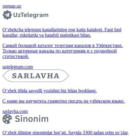
onmap.uz
O‘zbekcha telegram kanallarining eng katta katalogi. Faqt faol
kanallar, ruknlarda va batafsil statistikasi bilan.
Самый большой каталог телеграм каналов в Узбекистане.
Только активные каналы по категориям и с подробной
статистикой.
uztelegram.com
O‘zbek tilida savodli yozishni biz bilan boshlang.
С нами вы научитесь грамотно писать на узбекском языке.
sarlavha.com
O‘zbek tilining sinonimlar lug‘ati. Saytda 3300 tadan ortiq so‘zlar,