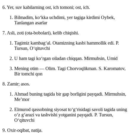
6. Yer, suv kabilarning ost, ich tomoni; ost, ich.
Bilmadim, koʻkka uchdimi, yer tagiga kirdimi
Oybek,
Tanlangan asarlar
7. Asli, zoti (ota-bobolari), kelib chiqishi.
Tagimiz kambagʻal. Otamizning kasbi hammollik edi.
P.
Tursun, Oʻqituvchi
U ham tagi koʻrgan oiladan chiqqan.
Mirmuhsin, Umid
Mening otim — Olim. Tagi Chorvoqlikman.
S. Karomatov,
Bir tomchi qon
8. Zamir; asos.
Ahmad buning tagida bir gap borligini payqadi.
Mirmuhsin,
Meʼmor
Elmurod qassobning siyosat toʻgʻrisidagi savoli tagida uning
oʻz gʻarazi va tashvishi yotganini payqadi.
P. Tursun,
Oʻqituvchi
9. Oxir-oqibat, natija.