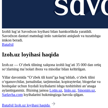
Izohli lugʻat
Savodxon
loyihasi bilan hamkorlikda yaratildi.
Savodxon dasturi matndagi imlo xatolarini aniqlash va tuzatishga
imkon beradi.
Batafsil
Izoh.uz loyihasi haqida
Izoh.uz — O‘zbek tilining xalqona izohli lug‘ati 35 000 dan ortiq
so‘zlarning ma’nolari ibora va misollar bilan keltirilgan.
Yillar davomida “O‘zbek tili kuni”ga bag‘ishlab, o‘zbek tilini
o‘rganuvchilar, jurnalistlar, tarjimonlar, kopirayterlar, blogerlar va
boshqalar uchun foydali loyihalarni ishga tushirishni an’anaga
aylantirganmiz. Bizning jamoa
Lotin.uz
,
Imlo.uz
,
Sinonim.uz
,
Sarlavha.com
loyihalarini hukmingizga havola qilgan.
Batafsil Izoh.uz loyihasi haqida