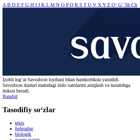
A
B
D
E
F
G
H
I
J
K
L
M
N
O
P
Q
R
S
T
U
V
X
Y
Z
O‘
G‘
Sh
Ch
Izohli lugʻat
Savodxon
loyihasi bilan hamkorlikda yaratildi.
Savodxon dasturi matndagi imlo xatolarini aniqlash va tuzatishga
imkon beradi.
Batafsil
Tasodifiy so‘zlar
tekis
federalist
biologik
norim-norim