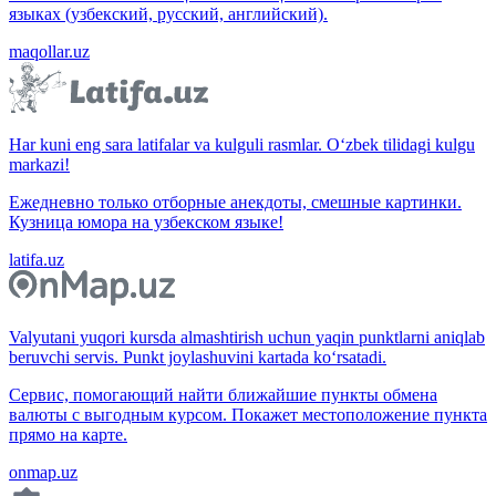
языках (узбекский, русский, английский).
maqollar.uz
Har kuni eng sara latifalar va kulguli rasmlar. O‘zbek tilidagi kulgu
markazi!
Ежедневно только отборные анекдоты, смешные картинки.
Кузница юмора на узбекском языке!
latifa.uz
Valyutani yuqori kursda almashtirish uchun yaqin punktlarni aniqlab
beruvchi servis. Punkt joylashuvini kartada ko‘rsatadi.
Сервис, помогающий найти ближайшие пункты обмена
валюты с выгодным курсом. Покажет местоположение пункта
прямо на карте.
onmap.uz