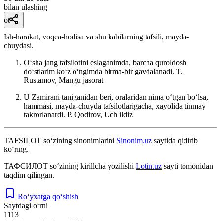
bilan ulashing
ot
Ish-harakat, voqea-hodisa va shu kabilarning tafsili, mayda-
chuydasi.
Oʻsha jang tafsilotini eslaganimda, barcha quroldosh
doʻstlarim koʻz oʻngimda birma-bir gavdalanadi.
T.
Rustamov, Mangu jasorat
U Zamirani taniganidan beri, oralaridan nima oʻtgan boʻlsa,
hammasi, mayda-chuyda tafsilotlarigacha, xayolida tinmay
takrorlanardi.
P. Qodirov, Uch ildiz
TAFSILOT
so‘zining sinonimlarini
Sinonim.uz
saytida qidirib
ko‘ring.
ТАФСИЛОТ
so‘zining kirillcha yozilishi
Lotin.uz
sayti tomonidan
taqdim qilingan.
Ro‘yxatga qo‘shish
Saytdagi o‘rni
1113