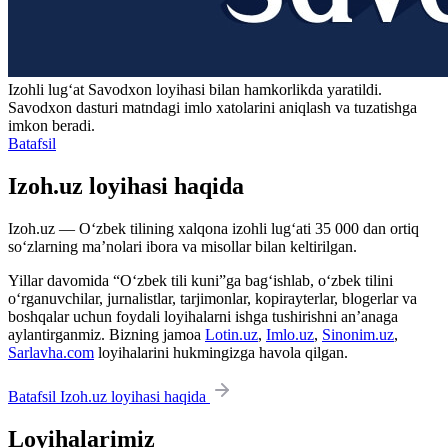
Izohli lugʻat
Savodxon
loyihasi bilan hamkorlikda yaratildi.
Savodxon dasturi matndagi imlo xatolarini aniqlash va tuzatishga
imkon beradi.
Batafsil
Izoh.uz loyihasi haqida
Izoh.uz — O‘zbek tilining xalqona izohli lug‘ati 35 000 dan ortiq
so‘zlarning ma’nolari ibora va misollar bilan keltirilgan.
Yillar davomida “O‘zbek tili kuni”ga bag‘ishlab, o‘zbek tilini
o‘rganuvchilar, jurnalistlar, tarjimonlar, kopirayterlar, blogerlar va
boshqalar uchun foydali loyihalarni ishga tushirishni an’anaga
aylantirganmiz. Bizning jamoa
Lotin.uz
,
Imlo.uz
,
Sinonim.uz
,
Sarlavha.com
loyihalarini hukmingizga havola qilgan.
Batafsil Izoh.uz loyihasi haqida
Loyihalarimiz