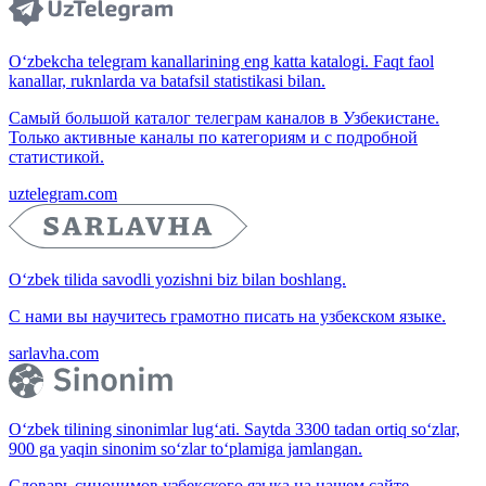
O‘zbekcha telegram kanallarining eng katta katalogi. Faqt faol
kanallar, ruknlarda va batafsil statistikasi bilan.
Самый большой каталог телеграм каналов в Узбекистане.
Только активные каналы по категориям и с подробной
статистикой.
uztelegram.com
O‘zbek tilida savodli yozishni biz bilan boshlang.
С нами вы научитесь грамотно писать на узбекском языке.
sarlavha.com
O‘zbek tilining sinonimlar lug‘ati. Saytda 3300 tadan ortiq so‘zlar,
900 ga yaqin sinonim so‘zlar to‘plamiga jamlangan.
Словарь синонимов узбекского языка на нашем сайте