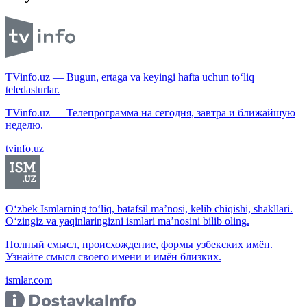
TVinfo.uz — Bugun, ertaga va keyingi hafta uchun to‘liq
teledasturlar.
TVinfo.uz — Телепрограмма на сегодня, завтра и ближайшую
неделю.
tvinfo.uz
O‘zbek Ismlarning to‘liq, batafsil ma’nosi, kelib chiqishi, shakllari.
O‘zingiz va yaqinlaringizni ismlari ma’nosini bilib oling.
Полный смысл, происхождение, формы узбекских имён.
Узнайте смысл своего имени и имён близких.
ismlar.com