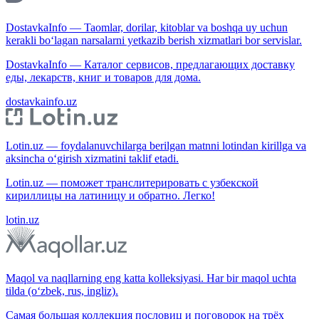
DostavkaInfo — Taomlar, dorilar, kitoblar va boshqa uy uchun
kerakli bo‘lagan narsalarni yetkazib berish xizmatlari bor servislar.
DostavkaInfo — Каталог сервисов, предлагающих доставку
еды, лекарств, книг и товаров для дома.
dostavkainfo.uz
Lotin.uz — foydalanuvchilarga berilgan matnni lotindan kirillga va
aksincha o‘girish xizmatini taklif etadi.
Lotin.uz — поможет транслитерировать с узбекской
кириллицы на латиницу и обратно. Легко!
lotin.uz
Maqol va naqllarning eng katta kolleksiyasi. Har bir maqol uchta
tilda (o‘zbek, rus, ingliz).
Самая большая коллекция пословиц и поговорок на трёх