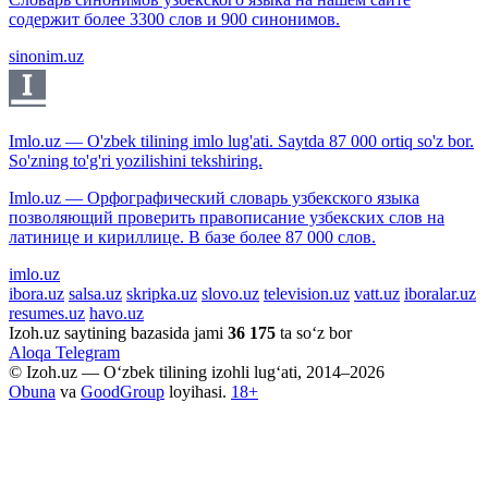
содержит более 3300 слов и 900 синонимов.
sinonim.uz
Imlo.uz — O'zbek tilining imlo lug'ati. Saytda 87 000 ortiq so'z bor.
So'zning to'g'ri yozilishini tekshiring.
Imlo.uz — Орфографический словарь узбекского языка
позволяющий проверить правописание узбекских слов на
латинице и кириллице. В базе более 87 000 слов.
imlo.uz
ibora.uz
salsa.uz
skripka.uz
slovo.uz
television.uz
vatt.uz
iboralar.uz
resumes.uz
havo.uz
Izoh.uz saytining bazasida jami
36 175
ta so‘z bor
Aloqa
Telegram
© Izoh.uz — O‘zbek tilining izohli lug‘ati, 2014–2026
Obuna
va
GoodGroup
loyihasi.
18+