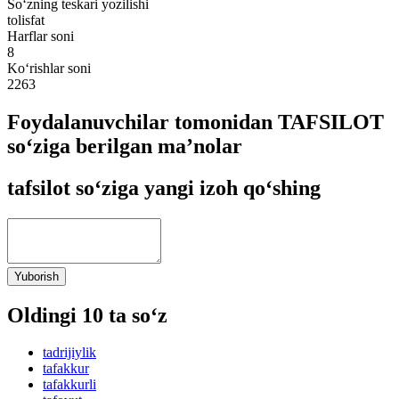
So‘zning teskari yozilishi
tolisfat
Harflar soni
8
Ko‘rishlar soni
2263
Foydalanuvchilar tomonidan TAFSILOT
so‘ziga berilgan ma’nolar
tafsilot so‘ziga yangi izoh qo‘shing
Yuborish
Oldingi 10 ta so‘z
tadrijiylik
tafakkur
tafakkurli