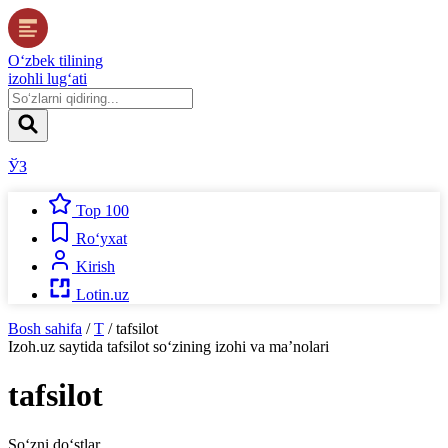
O‘zbek tilining
izohli lug‘ati
ЎЗ
Top 100
Ro‘yxat
Kirish
Lotin.uz
Bosh sahifa
/
T
/
tafsilot
Izoh.uz
saytida
tafsilot
so‘zining izohi va ma’nolari
tafsilot
So‘zni do‘stlar