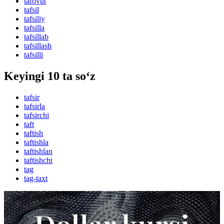
tafovut
tafsil
tafsiliy
tafsilla
tafsillab
tafsillash
tafsilli
Keyingi 10 ta so‘z
tafsir
tafsirla
tafsirchi
taft
taftish
taftishla
taftishlan
taftishchi
tag
tag-taxt