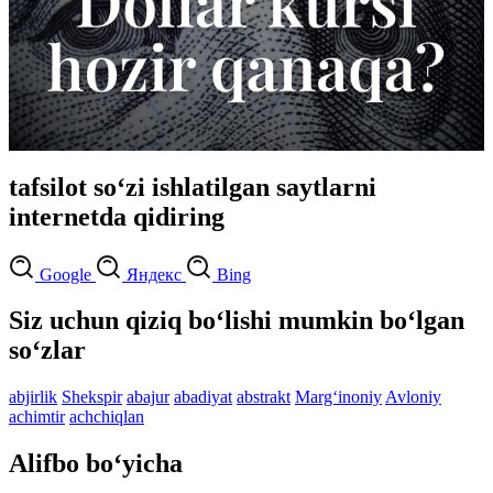
tafsilot so‘zi ishlatilgan saytlarni
internetda qidiring
Google
Яндекс
Bing
Siz uchun qiziq bo‘lishi mumkin bo‘lgan
so‘zlar
abjirlik
Shekspir
abajur
abadiyat
abstrakt
Marg‘inoniy
Avloniy
achimtir
achchiqlan
Alifbo bo‘yicha