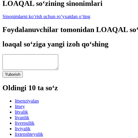
LOAQAL so‘zining sinonimlari
Sinonimlarni ko‘rish uchun ro‘yxatdan o‘ting
Foydalanuvchilar tomonidan LOAQAL so‘z
loaqal so‘ziga yangi izoh qo‘shing
Yuborish
Oldingi 10 ta so‘z
litsenziyalan
litsey
litvalik
livanlik
liverpullik
liviyalik
lixtenshteynlik