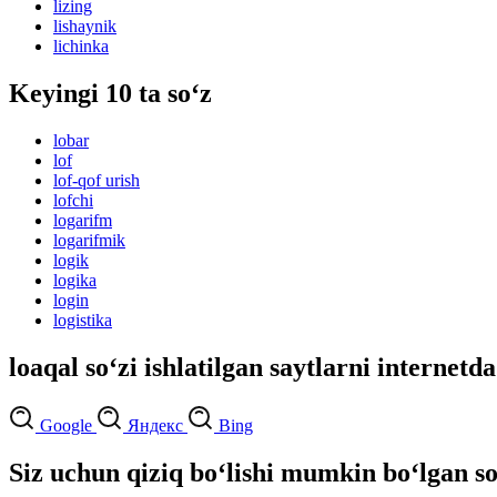
lizing
lishaynik
lichinka
Keyingi 10 ta so‘z
lobar
lof
lof-qof urish
lofchi
logarifm
logarifmik
logik
logika
login
logistika
loaqal so‘zi ishlatilgan saytlarni internetda
Google
Яндекс
Bing
Siz uchun qiziq bo‘lishi mumkin bo‘lgan so