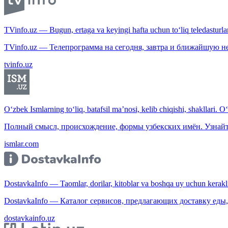
TVinfo.uz — Bugun, ertaga va keyingi hafta uchun to‘liq teledasturlar
TVinfo.uz — Телепрограмма на сегодня, завтра и ближайшую н
tvinfo.uz
O‘zbek Ismlarning to‘liq, batafsil ma’nosi, kelib chiqishi, shakllari. O
Полный смысл, происхождение, формы узбекских имён. Узнайт
ismlar.com
DostavkaInfo — Taomlar, dorilar, kitoblar va boshqa uy uchun kerakli b
DostavkaInfo — Каталог сервисов, предлагающих доставку еды, 
dostavkainfo.uz