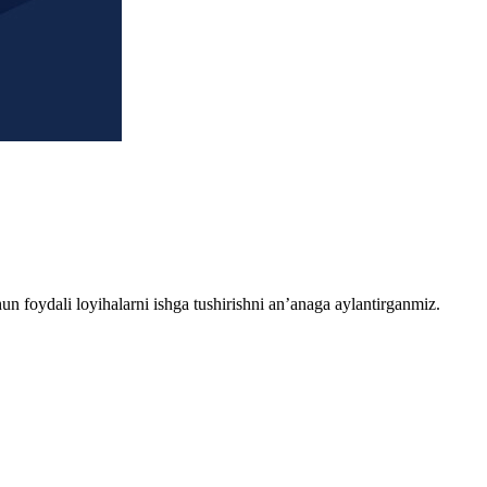
chun foydali loyihalarni ishga tushirishni an’anaga aylantirganmiz.