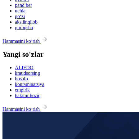
pand ber
uchla
qo‘zi
aksilinqilob
quruqsha
Hammasini ko‘rish
Yangi so'zlar
ALIFDO
kraudsorsing
bosafo
kontaminatsiya
empirik
hakimi-hoziq
Hammasini ko‘rish