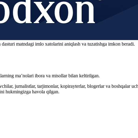
 dasturi matndagi imlo xatolarini aniqlash va tuzatishga imkon beradi.
arning ma’nolari ibora va misollar bilan keltirilgan.
hilar, jurnalistlar, tarjimonlar, kopirayterlar, blogerlar va boshqalar u
ini hukmingizga havola qilgan.