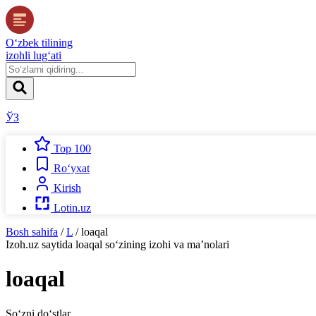
O‘zbek tilining
izohli lug‘ati
ЎЗ
Top 100
Ro‘yxat
Kirish
Lotin.uz
Bosh sahifa
/
L
/
loaqal
Izoh.uz
saytida
loaqal
so‘zining izohi va ma’nolari
loaqal
So‘zni do‘stlar