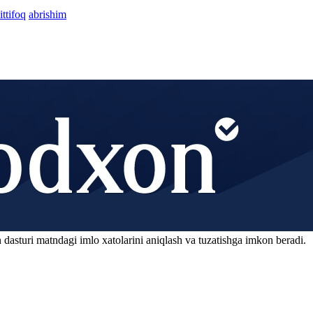
ttifoq
abrishim
 dasturi matndagi imlo xatolarini aniqlash va tuzatishga imkon beradi.