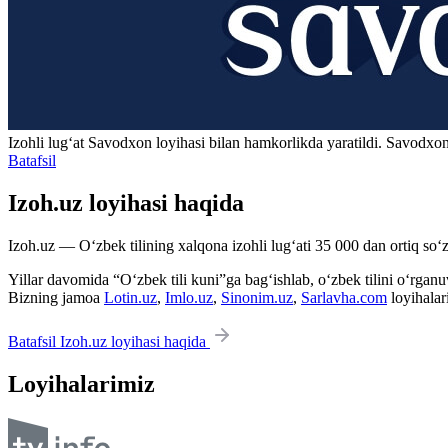
Izohli lugʻat
Savodxon
loyihasi bilan hamkorlikda yaratildi. Savodxon
Batafsil
Izoh.uz loyihasi haqida
Izoh.uz — O‘zbek tilining xalqona izohli lug‘ati 35 000 dan ortiq so‘zl
Yillar davomida “O‘zbek tili kuni”ga bag‘ishlab, o‘zbek tilini o‘rganuvc
Bizning jamoa
Lotin.uz
,
Imlo.uz
,
Sinonim.uz
,
Sarlavha.com
loyihalar
Batafsil Izoh.uz loyihasi haqida
Loyihalarimiz