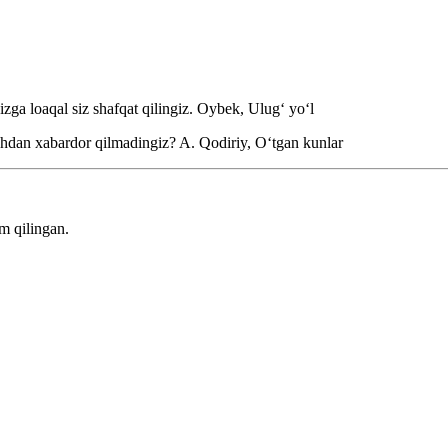
zga loaqal siz shafqat qilingiz.
Oybek, Ulugʻ yoʻl
shdan xabardor qilmadingiz?
A. Qodiriy, Oʻtgan kunlar
m qilingan.