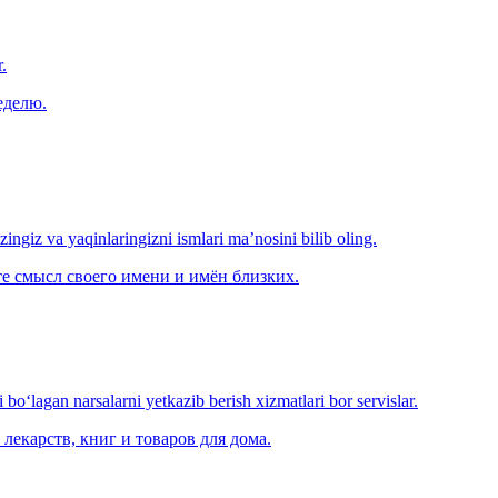
.
еделю.
‘zingiz va yaqinlaringizni ismlari ma’nosini bilib oling.
е смысл своего имени и имён близких.
o‘lagan narsalarni yetkazib berish xizmatlari bor servislar.
лекарств, книг и товаров для дома.