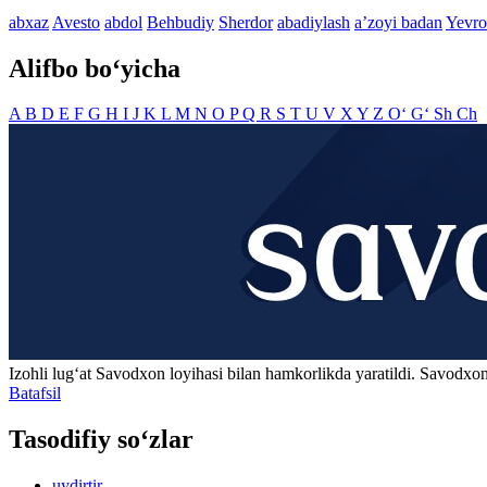
abxaz
Avesto
abdol
Behbudiy
Sherdor
abadiylash
aʼzoyi badan
Yevroi
Alifbo bo‘yicha
A
B
D
E
F
G
H
I
J
K
L
M
N
O
P
Q
R
S
T
U
V
X
Y
Z
O‘
G‘
Sh
Ch
Izohli lugʻat
Savodxon
loyihasi bilan hamkorlikda yaratildi. Savodxon
Batafsil
Tasodifiy so‘zlar
uydirtir