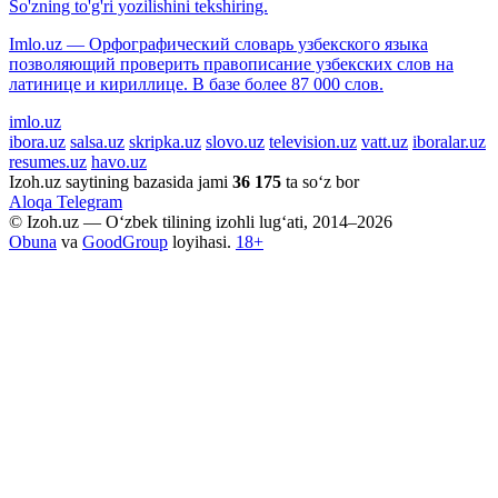
So'zning to'g'ri yozilishini tekshiring.
Imlo.uz — Орфографический словарь узбекского языка
позволяющий проверить правописание узбекских слов на
латинице и кириллице. В базе более 87 000 слов.
imlo.uz
ibora.uz
salsa.uz
skripka.uz
slovo.uz
television.uz
vatt.uz
iboralar.uz
resumes.uz
havo.uz
Izoh.uz saytining bazasida jami
36 175
ta so‘z bor
Aloqa
Telegram
© Izoh.uz — O‘zbek tilining izohli lug‘ati, 2014–2026
Obuna
va
GoodGroup
loyihasi.
18+