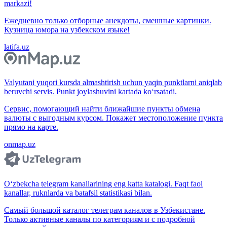
markazi!
Ежедневно только отборные анекдоты, смешные картинки.
Кузница юмора на узбекском языке!
latifa.uz
Valyutani yuqori kursda almashtirish uchun yaqin punktlarni aniqlab
beruvchi servis. Punkt joylashuvini kartada ko‘rsatadi.
Сервис, помогающий найти ближайшие пункты обмена
валюты с выгодным курсом. Покажет местоположение пункта
прямо на карте.
onmap.uz
O‘zbekcha telegram kanallarining eng katta katalogi. Faqt faol
kanallar, ruknlarda va batafsil statistikasi bilan.
Самый большой каталог телеграм каналов в Узбекистане.
Только активные каналы по категориям и с подробной