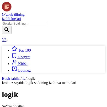
O‘zbek tilining
izohli lug‘ati
ЎЗ
Top 100
Ro‘yxat
Kirish
Lotin.uz
Bosh sahifa
/
L
/
logik
Izoh.uz
saytida
logik
so‘zining izohi va ma’nolari
logik
So‘zni do‘stlar