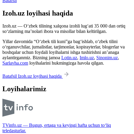
Batafsil
Izoh.uz loyihasi haqida
Izoh.uz — O‘zbek tilining xalqona izohli lug‘ati 35 000 dan ortiq
so‘zlarning ma’nolari ibora va misollar bilan keltirilgan.
Yillar davomida “O‘zbek tili kuni”ga bag‘ishlab, o‘zbek tilini
o‘rganuvchilar, jurnalistlar, tarjimonlar, kopirayterlar, blogerlar va
boshqalar uchun foydali loyihalarni ishga tushirishni an’anaga
aylantirganmiz. Bizning jamoa
Lotin.uz
,
Imlo.uz
,
Sinonim.uz
,
Sarlavha.com
loyihalarini hukmingizga havola qilgan.
Batafsil Izoh.uz loyihasi haqida
Loyihalarimiz
TVinfo.uz — Bugun, ertaga va keyingi hafta uchun to‘liq
teledasturlar.