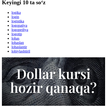
Keyingi 10 ta so‘z
logika
login
logistika
logopatiya
logopediya
logotip
lohas
lohaslan
lohaslantir
lohiylashtiril