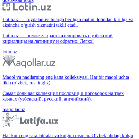
dostavkainfo.uz
Lotin.uz — foydalanuvchilarga berilgan matnni lotindan kirillga va
aksincha o‘girish xizmatini taklif etadi.
Lotin.uz — поможет транслитерировать с узбекской
кириллицы на латиницу и обратно. Легко!
lotin.uz
Maqol va naqllarning eng katta kolleksiyasi. Har bir maqol uchta
tilda (o‘zbek, rus, ingliz).
Самая большая коллекция пословиц и поговорок на трёх
языках (узбекский, русский, английский).
maqollar.uz
Har kuni eng sara latifalar va kulguli rasmlar. O‘zbek tilidagi kulgu