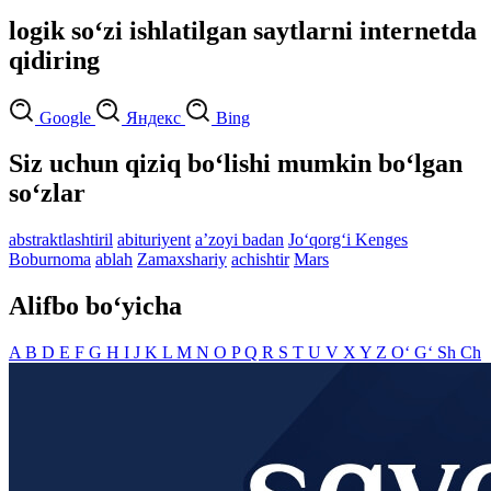
logik so‘zi ishlatilgan saytlarni internetda
qidiring
Google
Яндекс
Bing
Siz uchun qiziq bo‘lishi mumkin bo‘lgan
so‘zlar
abstraktlashtiril
abituriyent
aʼzoyi badan
Jo‘qorg‘i Kenges
Boburnoma
ablah
Zamaxshariy
achishtir
Mars
Alifbo bo‘yicha
A
B
D
E
F
G
H
I
J
K
L
M
N
O
P
Q
R
S
T
U
V
X
Y
Z
O‘
G‘
Sh
Ch