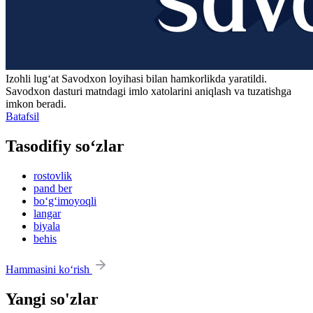
Izohli lugʻat
Savodxon
loyihasi bilan hamkorlikda yaratildi.
Savodxon dasturi matndagi imlo xatolarini aniqlash va tuzatishga
imkon beradi.
Batafsil
Tasodifiy so‘zlar
rostovlik
pand ber
bo‘g‘imoyoqli
langar
biyala
behis
Hammasini ko‘rish
Yangi so'zlar