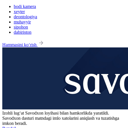
bodi kamera
xeyter
deontologiya
muhayyir
sipohon
dabiriston
Hammasini ko‘rish
Izohli lugʻat
Savodxon
loyihasi bilan hamkorlikda yaratildi.
Savodxon dasturi matndagi imlo xatolarini aniqlash va tuzatishga
imkon beradi.