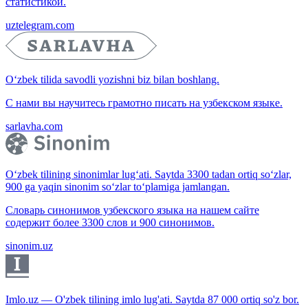
статистикой.
uztelegram.com
O‘zbek tilida savodli yozishni biz bilan boshlang.
С нами вы научитесь грамотно писать на узбекском языке.
sarlavha.com
O‘zbek tilining sinonimlar lug‘ati. Saytda 3300 tadan ortiq so‘zlar,
900 ga yaqin sinonim so‘zlar to‘plamiga jamlangan.
Словарь синонимов узбекского языка на нашем сайте
содержит более 3300 слов и 900 синонимов.
sinonim.uz
Imlo.uz — O'zbek tilining imlo lug'ati. Saytda 87 000 ortiq so'z bor.