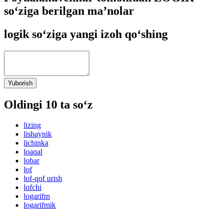
so‘ziga berilgan ma’nolar
logik so‘ziga yangi izoh qo‘shing
Yuborish
Oldingi 10 ta so‘z
lizing
lishaynik
lichinka
loaqal
lobar
lof
lof-qof urish
lofchi
logarifm
logarifmik