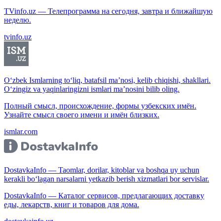
TVinfo.uz — Телепрограмма на сегодня, завтра и ближайшую
неделю.
tvinfo.uz
O‘zbek Ismlarning to‘liq, batafsil ma’nosi, kelib chiqishi, shakllari.
O‘zingiz va yaqinlaringizni ismlari ma’nosini bilib oling.
Полный смысл, происхождение, формы узбекских имён.
Узнайте смысл своего имени и имён близких.
ismlar.com
DostavkaInfo — Taomlar, dorilar, kitoblar va boshqa uy uchun
kerakli bo‘lagan narsalarni yetkazib berish xizmatlari bor servislar.
DostavkaInfo — Каталог сервисов, предлагающих доставку
еды, лекарств, книг и товаров для дома.