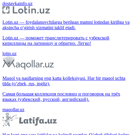
dostavkainfo.uz
Lotin.uz — foydalanuvchilarga berilgan matnni lotindan kirillga va
aksincha o‘girish xizmatini taklif etadi.
Lotin.uz — поможет транслитерировать с узбекской
кириллицы на латиницу и обратно. Легко!
lotin.uz
Maqol va naqllarning eng katta kolleksiyasi. Har bir maqol uchta
tilda (o‘zbek, rus, ingliz).
Самая большая коллекция пословиц и поговорок на трёх
языках (узбекский, русский, английский).
maqollar.uz
Har kuni eng sara latifalar va kulguli rasmlar. O‘zbek tilidagi kulgu