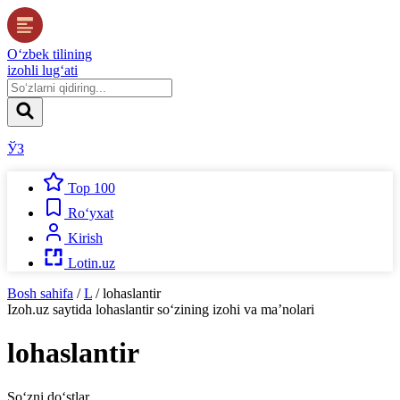
O‘zbek tilining
izohli lug‘ati
ЎЗ
Top 100
Ro‘yxat
Kirish
Lotin.uz
Bosh sahifa
/
L
/
lohaslantir
Izoh.uz
saytida
lohaslantir
so‘zining izohi va ma’nolari
lohaslantir
So‘zni do‘stlar