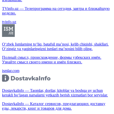
TVinfo.uz — Телепрограмма на сегодня, завтра и ближайшую
неделю.
tvinfo.uz
O‘zbek Ismlarning to‘liq, batafsil ma’nosi, kelib chiqishi, shakllari.
O‘zingiz va yaqinlaringizni ismlari ma’nosini bilib oling.
Полный смысл, происхождение, формы узбекских имён.
Узнайте смысл своего имени и имён близких.
ismlar.com
DostavkaInfo — Taomlar, dorilar, kitoblar va boshqa uy uchun
kerakli bo‘lagan narsalarni yetkazib berish xizmatlari bor servislar.
DostavkaInfo — Каталог сервисов, предлагающих доставку
еды, лекарств, книг и товаров для дома.