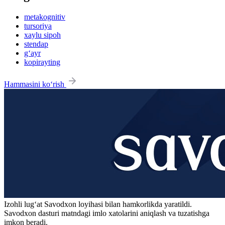
metakognitiv
tursoriya
xaylu sipoh
stendap
g‘ayr
kopirayting
Hammasini ko‘rish
Izohli lugʻat
Savodxon
loyihasi bilan hamkorlikda yaratildi.
Savodxon dasturi matndagi imlo xatolarini aniqlash va tuzatishga
imkon beradi.