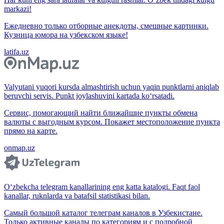
markazi!
Ежедневно только отборные анекдоты, смешные картинки.
Кузница юмора на узбекском языке!
latifa.uz
Valyutani yuqori kursda almashtirish uchun yaqin punktlarni aniqlab
beruvchi servis. Punkt joylashuvini kartada ko‘rsatadi.
Сервис, помогающий найти ближайшие пункты обмена
валюты с выгодным курсом. Покажет местоположение пункта
прямо на карте.
onmap.uz
O‘zbekcha telegram kanallarining eng katta katalogi. Faqt faol
kanallar, ruknlarda va batafsil statistikasi bilan.
Самый большой каталог телеграм каналов в Узбекистане.
Только активные каналы по категориям и с подробной