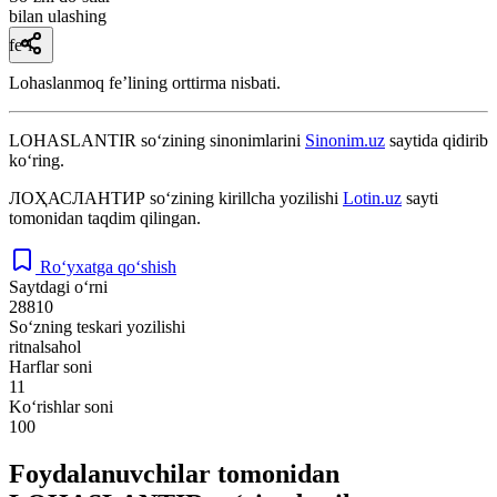
bilan ulashing
fe’l
Lohaslanmoq feʼlining orttirma nisbati.
LOHASLANTIR
so‘zining sinonimlarini
Sinonim.uz
saytida qidirib
ko‘ring.
ЛОҲАСЛАНТИР
so‘zining kirillcha yozilishi
Lotin.uz
sayti
tomonidan taqdim qilingan.
Ro‘yxatga qo‘shish
Saytdagi o‘rni
28810
So‘zning teskari yozilishi
ritnalsahol
Harflar soni
11
Ko‘rishlar soni
100
Foydalanuvchilar tomonidan