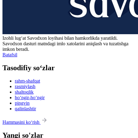
Izohli lugʻat
Savodxon
loyihasi bilan hamkorlikda yaratildi.
Savodxon dasturi matndagi imlo xatolarini aniqlash va tuzatishga
imkon beradi.
Batafsil
Tasodifiy so‘zlar
rahm-shafqat
rasmiylash
shaltoqlik
ho‘ngir-ho‘ngir
pingvin
qalinlashtir
Hammasini ko‘rish
Yangi so'zlar