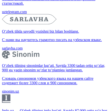
статистикой.
uztelegram.com
O‘zbek tilida savodli yozishni biz bilan boshlang.
С нами вы научитесь грамотно писать на узбекском языке.
sarlavha.com
O‘zbek tilining sinonimlar lug‘ati. Saytda 3300 tadan ortiq so‘zlar,
900 ga yaqin sinonim so‘zlar to‘plamiga jamlangan.
Словарь синонимов узбекского языка на нашем сайте
содержит более 3300 слов и 900 синонимов.
sinonim.uz
Imlo.uz — O'zbek tilining imlo lug'ati. Saytda 87 000 ortiq so'z bor.