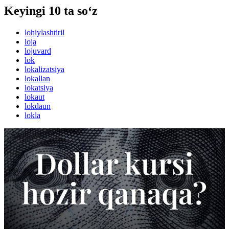
Keyingi 10 ta so‘z
lohiylashtiril
loja
lojuvard
lok
lokalizatsiya
lokallan
lokatsiya
lokaut
lokdaun
lokla