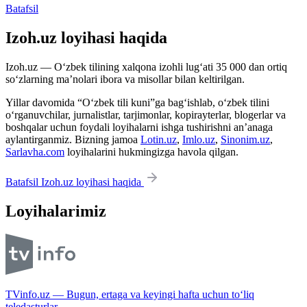
Batafsil
Izoh.uz loyihasi haqida
Izoh.uz — O‘zbek tilining xalqona izohli lug‘ati 35 000 dan ortiq
so‘zlarning ma’nolari ibora va misollar bilan keltirilgan.
Yillar davomida “O‘zbek tili kuni”ga bag‘ishlab, o‘zbek tilini
o‘rganuvchilar, jurnalistlar, tarjimonlar, kopirayterlar, blogerlar va
boshqalar uchun foydali loyihalarni ishga tushirishni an’anaga
aylantirganmiz. Bizning jamoa
Lotin.uz
,
Imlo.uz
,
Sinonim.uz
,
Sarlavha.com
loyihalarini hukmingizga havola qilgan.
Batafsil Izoh.uz loyihasi haqida
Loyihalarimiz
TVinfo.uz — Bugun, ertaga va keyingi hafta uchun to‘liq
teledasturlar.