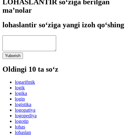
LOHASLANTIR so‘ziga berilgan
ma’nolar
lohaslantir so‘ziga yangi izoh qo‘shing
Yuborish
Oldingi 10 ta so‘z
logarifmik
logik
logika
login
logistika
logopatiya
logopediya
logotip
lohas
lohaslan