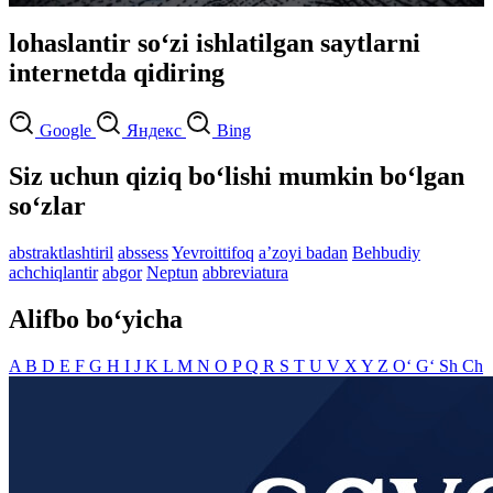
lohaslantir so‘zi ishlatilgan saytlarni
internetda qidiring
Google
Яндекс
Bing
Siz uchun qiziq bo‘lishi mumkin bo‘lgan
so‘zlar
abstraktlashtiril
abssess
Yevroittifoq
aʼzoyi badan
Behbudiy
achchiqlantir
abgor
Neptun
abbreviatura
Alifbo bo‘yicha
A
B
D
E
F
G
H
I
J
K
L
M
N
O
P
Q
R
S
T
U
V
X
Y
Z
O‘
G‘
Sh
Ch