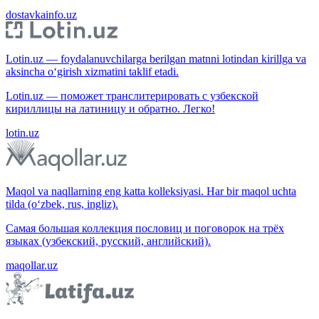
dostavkainfo.uz
Lotin.uz — foydalanuvchilarga berilgan matnni lotindan kirillga va
aksincha o‘girish xizmatini taklif etadi.
Lotin.uz — поможет транслитерировать с узбекской
кириллицы на латиницу и обратно. Легко!
lotin.uz
Maqol va naqllarning eng katta kolleksiyasi. Har bir maqol uchta
tilda (o‘zbek, rus, ingliz).
Самая большая коллекция пословиц и поговорок на трёх
языках (узбекский, русский, английский).
maqollar.uz