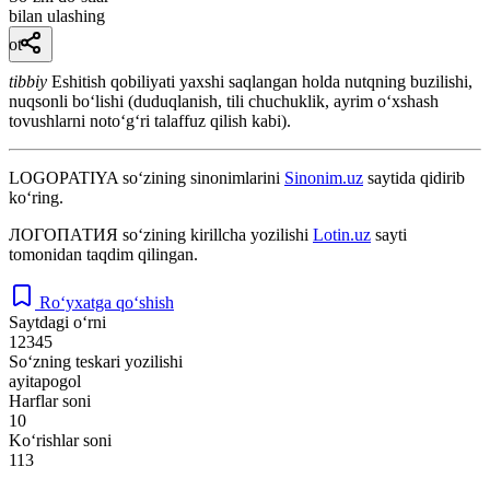
bilan ulashing
ot
tibbiy
Eshitish qobiliyati yaxshi saqlangan holda nutqning buzilishi,
nuqsonli boʻlishi (duduqlanish, tili chuchuklik, ayrim oʻxshash
tovushlarni notoʻgʻri talaffuz qilish kabi).
LOGOPATIYA
so‘zining sinonimlarini
Sinonim.uz
saytida qidirib
ko‘ring.
ЛОГОПАТИЯ
so‘zining kirillcha yozilishi
Lotin.uz
sayti
tomonidan taqdim qilingan.
Ro‘yxatga qo‘shish
Saytdagi o‘rni
12345
So‘zning teskari yozilishi
ayitapogol
Harflar soni
10
Ko‘rishlar soni
113