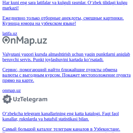
Har kuni eng sara latifalar va kulguli rasmlar. O‘zbek tilidagi kulgu
markazi!
Ежедневно только отборные анекдоты, смешные картинки.
Кузница юмора на узбекском языке!
latifa.uz
Valyutani yuqori kursda almashtirish uchun yaqin punktlarni aniqlab
beruvchi servis. Punkt joylashuvini kartada ko‘rsatadi.
Сервис, помогающий найти ближайшие пункты обмена
валюты с выгодным курсом. Покажет местоположение пункта
прямо на карте.
onmap.uz
O‘zbekcha telegram kanallarining eng katta katalogi. Faqt faol
kanallar, ruknlarda va batafsil statistikasi bilan.
Самый большой каталог телеграм каналов в Узбекистане.