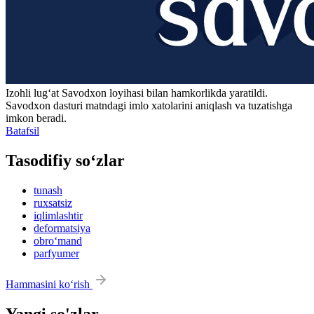
Izohli lugʻat
Savodxon
loyihasi bilan hamkorlikda yaratildi.
Savodxon dasturi matndagi imlo xatolarini aniqlash va tuzatishga
imkon beradi.
Batafsil
Tasodifiy so‘zlar
tunash
ruxsatsiz
iqlimlashtir
deformatsiya
obro‘mand
parfyumer
Hammasini ko‘rish
Yangi so'zlar