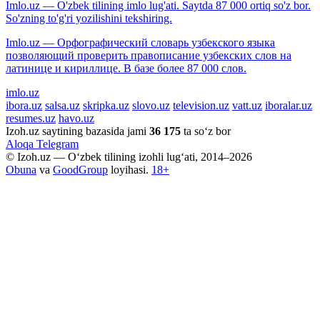
Imlo.uz — O'zbek tilining imlo lug'ati. Saytda 87 000 ortiq so'z bor.
So'zning to'g'ri yozilishini tekshiring.
Imlo.uz — Орфографический словарь узбекского языка
позволяющий проверить правописание узбекских слов на
латинице и кириллице. В базе более 87 000 слов.
imlo.uz
ibora.uz
salsa.uz
skripka.uz
slovo.uz
television.uz
vatt.uz
iboralar.uz
resumes.uz
havo.uz
Izoh.uz saytining bazasida jami
36 175
ta so‘z bor
Aloqa
Telegram
© Izoh.uz — O‘zbek tilining izohli lug‘ati, 2014–2026
Obuna
va
GoodGroup
loyihasi.
18+