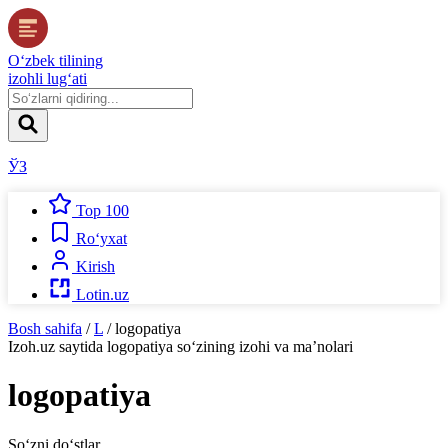
O‘zbek tilining
izohli lug‘ati
ЎЗ
Top 100
Ro‘yxat
Kirish
Lotin.uz
Bosh sahifa
/
L
/
logopatiya
Izoh.uz
saytida
logopatiya
so‘zining izohi va ma’nolari
logopatiya
So‘zni do‘stlar