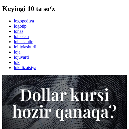
Keyingi 10 ta so‘z
logopediya
logotip
lohas
lohaslan
lohaslantir
lohiylashtiril
loja
lojuvard
lok
lokalizatsiya