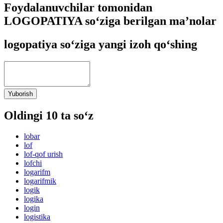
Foydalanuvchilar tomonidan
LOGOPATIYA so‘ziga berilgan ma’nolar
logopatiya so‘ziga yangi izoh qo‘shing
Yuborish
Oldingi 10 ta so‘z
lobar
lof
lof-qof urish
lofchi
logarifm
logarifmik
logik
logika
login
logistika