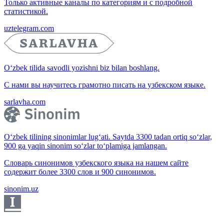
Только активные каналы по категориям и с подробной
статистикой.
uztelegram.com
O‘zbek tilida savodli yozishni biz bilan boshlang.
С нами вы научитесь грамотно писать на узбекском языке.
sarlavha.com
O‘zbek tilining sinonimlar lug‘ati. Saytda 3300 tadan ortiq so‘zlar,
900 ga yaqin sinonim so‘zlar to‘plamiga jamlangan.
Словарь синонимов узбекского языка на нашем сайте
содержит более 3300 слов и 900 синонимов.
sinonim.uz