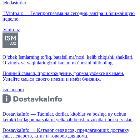
teledasturlar.
TVinfo.uz — Телепрограмма на сегодня, завтра и ближайшую
неделю.
tvinfo.uz
O‘zbek Ismlarning to‘liq, batafsil ma’nosi, kelib chiqishi, shakllari.
O‘zingiz va yaqinlaringizni ismlari ma’nosini bilib oling.
Полный смысл, происхождение, формы узбекских имён.
Узнайте смысл своего имени и имён близких.
ismlar.com
DostavkaInfo — Taomlar, dorilar, kitoblar va boshqa uy uchun
kerakli bo‘lagan narsalarni yetkazib berish xizmatlari bor servislar.
DostavkaInfo — Каталог сервисов, предлагающих доставку
еды, лекарств, книг и товаров для дома.