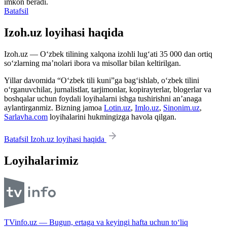
imkon beradi.
Batafsil
Izoh.uz loyihasi haqida
Izoh.uz — O‘zbek tilining xalqona izohli lug‘ati 35 000 dan ortiq
so‘zlarning ma’nolari ibora va misollar bilan keltirilgan.
Yillar davomida “O‘zbek tili kuni”ga bag‘ishlab, o‘zbek tilini
o‘rganuvchilar, jurnalistlar, tarjimonlar, kopirayterlar, blogerlar va
boshqalar uchun foydali loyihalarni ishga tushirishni an’anaga
aylantirganmiz. Bizning jamoa
Lotin.uz
,
Imlo.uz
,
Sinonim.uz
,
Sarlavha.com
loyihalarini hukmingizga havola qilgan.
Batafsil Izoh.uz loyihasi haqida
Loyihalarimiz
TVinfo.uz — Bugun, ertaga va keyingi hafta uchun to‘liq