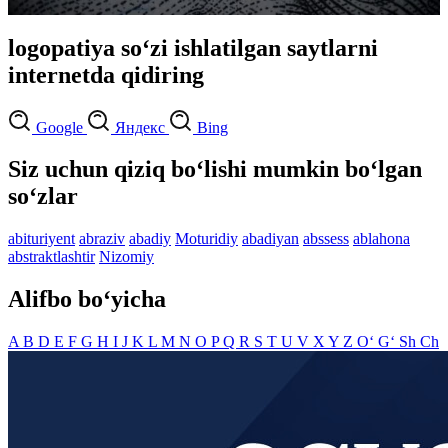
logopatiya so‘zi ishlatilgan saytlarni
internetda qidiring
Google
Яндекс
Bing
Siz uchun qiziq bo‘lishi mumkin bo‘lgan
so‘zlar
abituriyent
abraziv
abadiy
Moturidiy
abadiyan
abssess
ablahona
abstraktlashtir
Nizomiy
Alifbo bo‘yicha
A
B
D
E
F
G
H
I
J
K
L
M
N
O
P
Q
R
S
T
U
V
X
Y
Z
O‘
G‘
Sh
Ch