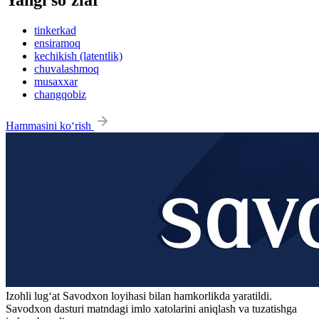
tinkerkad
ensiramoq
kechikish (latentlik)
chuvalashmoq
musaxxar
changqobiz
Hammasini ko‘rish
Izohli lugʻat
Savodxon
loyihasi bilan hamkorlikda yaratildi.
Savodxon dasturi matndagi imlo xatolarini aniqlash va tuzatishga