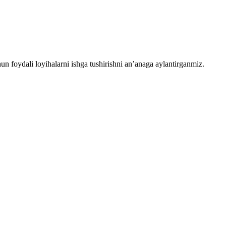
chun foydali loyihalarni ishga tushirishni an’anaga aylantirganmiz.