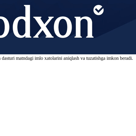
 dasturi matndagi imlo xatolarini aniqlash va tuzatishga imkon beradi.