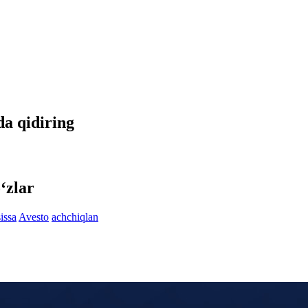
tda qidiring
‘zlar
issa
Avesto
achchiqlan