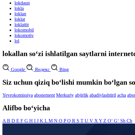
lokdaun
lokla
loklan
loklat
loklattir
lokomobil
lokomotiv
lol
lokallan so‘zi ishlatilgan saytlarni interne
Google
Яндекс
Bing
Siz uchun qiziq bo‘lishi mumkin bo‘lgan so
Yevrokomissiya
abonement
Merkuriy
abjirlik
abadiylashtiril
acha
abss
Alifbo bo‘yicha
A
B
D
E
F
G
H
I
J
K
L
M
N
O
P
Q
R
S
T
U
V
X
Y
Z
O‘
G‘
Sh
Ch