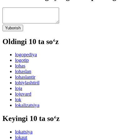
Yuborish
Oldingi 10 ta so‘z
logopediya
logotip
lohas
lohaslan
lohaslantir
lohiylashtiril
loja
lojuvard
lok
lokalizatsiya
Keyingi 10 ta so‘z
lokatsiya
lokaut