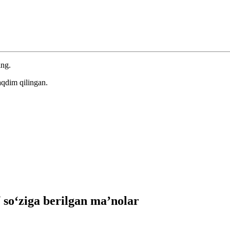
ing.
aqdim qilingan.
o‘ziga berilgan ma’nolar