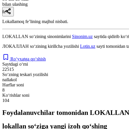
bilan ulashing
fe’l
Lokallamoq feʼlining majhul nisbati.
LOKALLAN
so‘zining sinonimlarini
Sinonim.uz
saytida qidirib ko‘r
ЛОКАЛЛАН
so‘zining kirillcha yozilishi
Lotin.uz
sayti tomonidan t
Ro‘yxatga qo‘shish
Saytdagi o‘rni
22515
So‘zning teskari yozilishi
nallakol
Harflar soni
8
Ko‘rishlar soni
104
Foydalanuvchilar tomonidan LOKALLAN s
lokallan so‘ziga yangi izoh qo‘shing