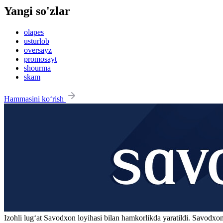
Yangi so'zlar
olapes
usturlob
oversayz
promosayt
shourma
skam
Hammasini ko‘rish
Izohli lugʻat
Savodxon
loyihasi bilan hamkorlikda yaratildi. Savodxon