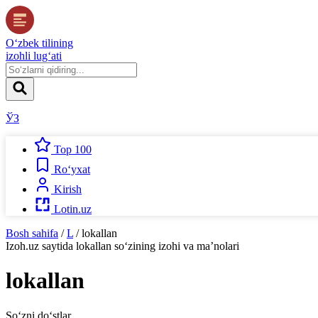
O‘zbek tilining
izohli lug‘ati
ЎЗ
Top 100
Ro‘yxat
Kirish
Lotin.uz
Bosh sahifa
/
L
/
lokallan
Izoh.uz
saytida
lokallan
so‘zining izohi va ma’nolari
lokallan
So‘zni do‘stlar