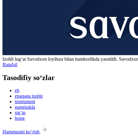
Izohli lugʻat
Savodxon
loyihasi bilan hamkorlikda yaratildi. Savodxon
Batafsil
Tasodifiy so‘zlar
eb
epaqaga tushir
instrument
gangirakla
sig‘in
bong
Hammasini ko‘rish