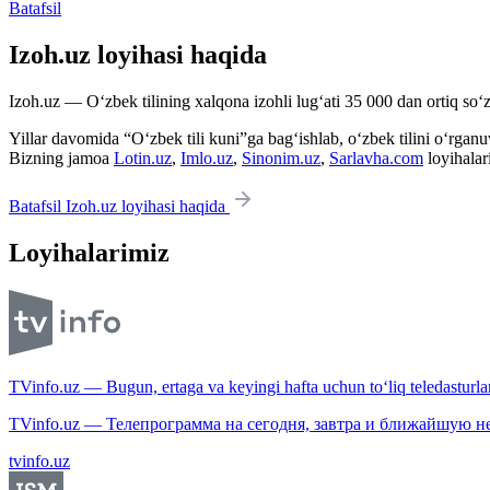
Batafsil
Izoh.uz loyihasi haqida
Izoh.uz — O‘zbek tilining xalqona izohli lug‘ati 35 000 dan ortiq so‘zl
Yillar davomida “O‘zbek tili kuni”ga bag‘ishlab, o‘zbek tilini o‘rganuvc
Bizning jamoa
Lotin.uz
,
Imlo.uz
,
Sinonim.uz
,
Sarlavha.com
loyihalar
Batafsil Izoh.uz loyihasi haqida
Loyihalarimiz
TVinfo.uz — Bugun, ertaga va keyingi hafta uchun to‘liq teledasturlar
TVinfo.uz — Телепрограмма на сегодня, завтра и ближайшую н
tvinfo.uz