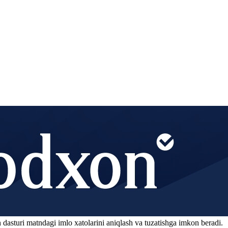
 dasturi matndagi imlo xatolarini aniqlash va tuzatishga imkon beradi.