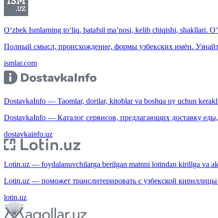
O‘zbek Ismlarning to‘liq, batafsil ma’nosi, kelib chiqishi, shakllari. O
Полный смысл, происхождение, формы узбекских имён. Узнайт
ismlar.com
DostavkaInfo — Taomlar, dorilar, kitoblar va boshqa uy uchun kerakli b
DostavkaInfo — Каталог сервисов, предлагающих доставку еды, 
dostavkainfo.uz
Lotin.uz — foydalanuvchilarga berilgan matnni lotindan kirillga va aksi
Lotin.uz — поможет транслитерировать с узбекской кириллицы 
lotin.uz