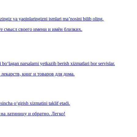
‘zingiz va yaqinlaringizni ismlari ma’nosini bilib oling.
е смысл своего имени и имён близких.
o‘lagan narsalarni yetkazib berish xizmatlari bor servislar.
лекарств, книг и товаров для дома.
ncha o‘girish xizmatini taklif etadi.
на латиницу и обратно. Легко!