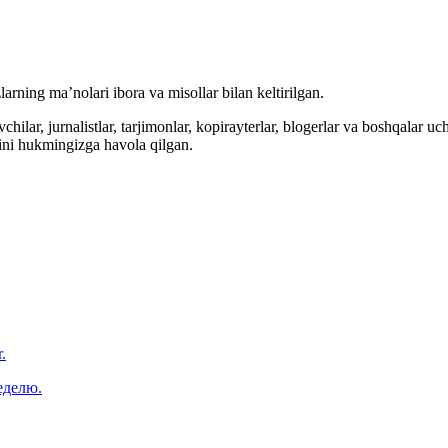
arning ma’nolari ibora va misollar bilan keltirilgan.
hilar, jurnalistlar, tarjimonlar, kopirayterlar, blogerlar va boshqalar u
ini hukmingizga havola qilgan.
.
еделю.