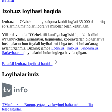
Batafsil
Izoh.uz loyihasi haqida
Izoh.uz — O‘zbek tilining xalqona izohli lug‘ati 35 000 dan ortiq
so‘zlarning ma’nolari ibora va misollar bilan keltirilgan.
Yillar davomida “O‘zbek tili kuni”ga bag‘ishlab, o‘zbek tilini
o‘rganuvchilar, jurnalistlar, tarjimonlar, kopirayterlar, blogerlar va
boshqalar uchun foydali loyihalarni ishga tushirishni an’anaga
aylantirganmiz. Bizning jamoa
Lotin.uz
,
Imlo.uz
,
Sinonim.uz
,
Sarlavha.com
loyihalarini hukmingizga havola qilgan.
Batafsil Izoh.uz loyihasi haqida
Loyihalarimiz
TVinfo.uz — Bugun, ertaga va keyingi hafta uchun to‘liq
teledasturlar.