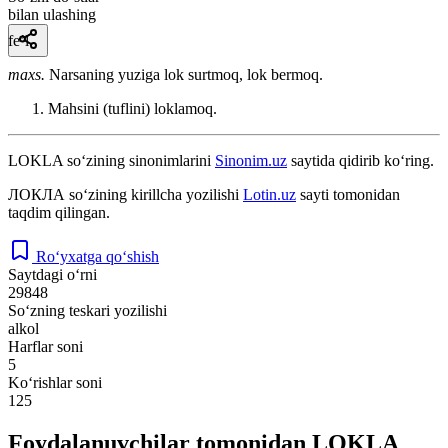
bilan ulashing
fe’l
maxs.
Narsaning yuziga lok surtmoq, lok bermoq.
Mahsini (tuflini) loklamoq.
LOKLA
so‘zining sinonimlarini
Sinonim.uz
saytida qidirib ko‘ring.
ЛОКЛА
so‘zining kirillcha yozilishi
Lotin.uz
sayti tomonidan
taqdim qilingan.
Ro‘yxatga qo‘shish
Saytdagi o‘rni
29848
So‘zning teskari yozilishi
alkol
Harflar soni
5
Ko‘rishlar soni
125
Foydalanuvchilar tomonidan LOKLA