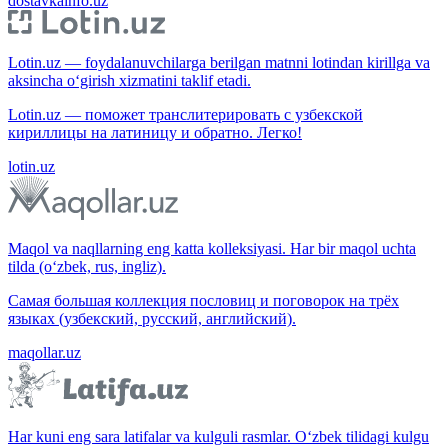
dostavkainfo.uz
Lotin.uz — foydalanuvchilarga berilgan matnni lotindan kirillga va
aksincha o‘girish xizmatini taklif etadi.
Lotin.uz — поможет транслитерировать с узбекской
кириллицы на латиницу и обратно. Легко!
lotin.uz
Maqol va naqllarning eng katta kolleksiyasi. Har bir maqol uchta
tilda (o‘zbek, rus, ingliz).
Самая большая коллекция пословиц и поговорок на трёх
языках (узбекский, русский, английский).
maqollar.uz
Har kuni eng sara latifalar va kulguli rasmlar. O‘zbek tilidagi kulgu