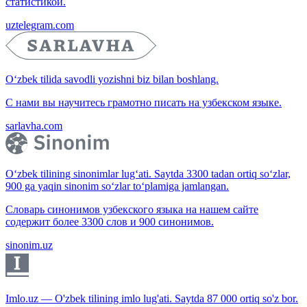
статистикой.
uztelegram.com
O‘zbek tilida savodli yozishni biz bilan boshlang.
С нами вы научитесь грамотно писать на узбекском языке.
sarlavha.com
O‘zbek tilining sinonimlar lug‘ati. Saytda 3300 tadan ortiq so‘zlar,
900 ga yaqin sinonim so‘zlar to‘plamiga jamlangan.
Словарь синонимов узбекского языка на нашем сайте
содержит более 3300 слов и 900 синонимов.
sinonim.uz
Imlo.uz — O'zbek tilining imlo lug'ati. Saytda 87 000 ortiq so'z bor.