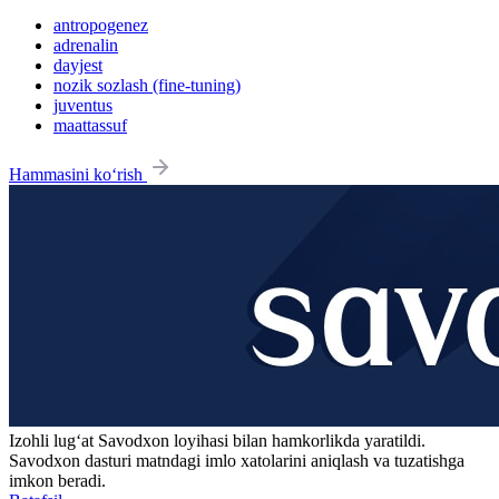
antropogenez
adrenalin
dayjest
nozik sozlash (fine-tuning)
juventus
maattassuf
Hammasini ko‘rish
Izohli lugʻat
Savodxon
loyihasi bilan hamkorlikda yaratildi.
Savodxon dasturi matndagi imlo xatolarini aniqlash va tuzatishga
imkon beradi.