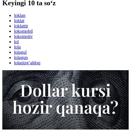
Keyingi 10 ta so‘z
loklan
loklat
loklattir
lokomobil
lokomotiv
lol
lola
lolagul
lolagun
lolaqizg‘aldoq