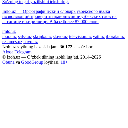
So'zning to'g'ri yozilishini tekshiring.
Imlo.uz — Орфографический словарь узбекского языка
позволяющий проверить правописание узбекских слов на
латинице и кириллице. В базе более 87 000 слов.
imlo.uz
ibora.uz
salsa.uz
skripka.uz
slovo.uz
television.uz
vatt.uz
iboralar.uz
resumes.uz
havo.uz
Izoh.uz saytining bazasida jami
36 172
ta so‘z bor
Aloqa
Telegram
© Izoh.uz — O‘zbek tilining izohli lug‘ati, 2014–2026
Obuna
va
GoodGroup
loyihasi.
18+