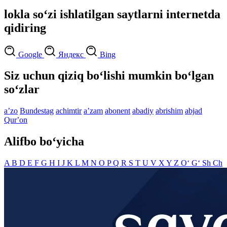
lokla so‘zi ishlatilgan saytlarni internetda
qidiring
Google
Яндекс
Bing
Siz uchun qiziq bo‘lishi mumkin bo‘lgan
so‘zlar
aʼzo
Bundestag
achimtir
aʼzam
abonent
abadiy
abrishim
abjad
Qurʼon
Alifbo bo‘yicha
A
B
D
E
F
G
H
I
J
K
L
M
N
O
P
Q
R
S
T
U
V
X
Y
Z
O‘
G‘
Sh
Ch