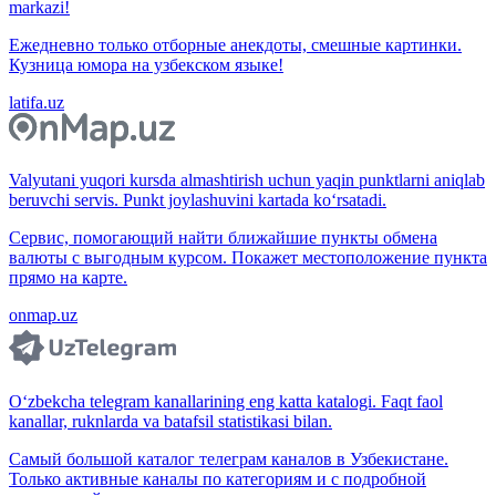
markazi!
Ежедневно только отборные анекдоты, смешные картинки.
Кузница юмора на узбекском языке!
latifa.uz
Valyutani yuqori kursda almashtirish uchun yaqin punktlarni aniqlab
beruvchi servis. Punkt joylashuvini kartada ko‘rsatadi.
Сервис, помогающий найти ближайшие пункты обмена
валюты с выгодным курсом. Покажет местоположение пункта
прямо на карте.
onmap.uz
O‘zbekcha telegram kanallarining eng katta katalogi. Faqt faol
kanallar, ruknlarda va batafsil statistikasi bilan.
Самый большой каталог телеграм каналов в Узбекистане.
Только активные каналы по категориям и с подробной