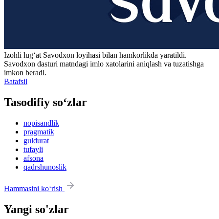
Izohli lugʻat
Savodxon
loyihasi bilan hamkorlikda yaratildi.
Savodxon dasturi matndagi imlo xatolarini aniqlash va tuzatishga
imkon beradi.
Batafsil
Tasodifiy so‘zlar
nopisandlik
pragmatik
guldurat
tufayli
afsona
qadrshunoslik
Hammasini ko‘rish
Yangi so'zlar