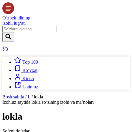
O‘zbek tilining
izohli lug‘ati
ЎЗ
Top 100
Ro‘yxat
Kirish
Lotin.uz
Bosh sahifa
/
L
/
lokla
Izoh.uz
saytida
lokla
so‘zining izohi va ma’nolari
lokla
So‘zni do‘stlar