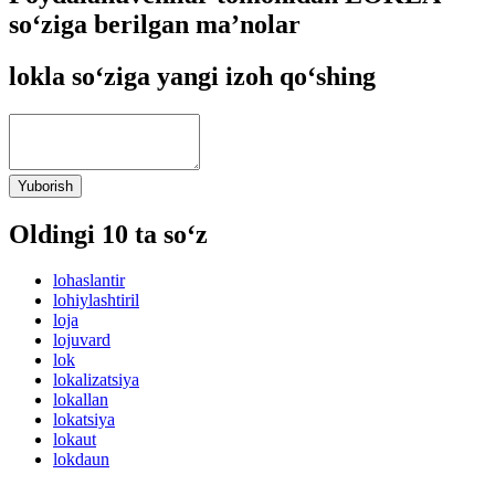
so‘ziga berilgan ma’nolar
lokla so‘ziga yangi izoh qo‘shing
Yuborish
Oldingi 10 ta so‘z
lohaslantir
lohiylashtiril
loja
lojuvard
lok
lokalizatsiya
lokallan
lokatsiya
lokaut
lokdaun