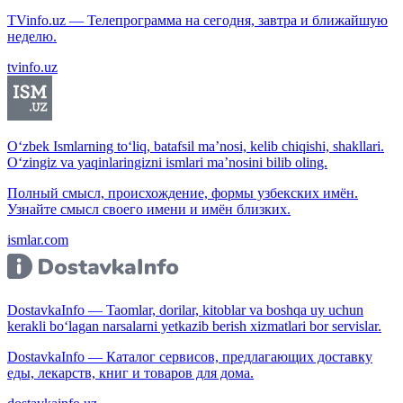
TVinfo.uz — Телепрограмма на сегодня, завтра и ближайшую
неделю.
tvinfo.uz
O‘zbek Ismlarning to‘liq, batafsil ma’nosi, kelib chiqishi, shakllari.
O‘zingiz va yaqinlaringizni ismlari ma’nosini bilib oling.
Полный смысл, происхождение, формы узбекских имён.
Узнайте смысл своего имени и имён близких.
ismlar.com
DostavkaInfo — Taomlar, dorilar, kitoblar va boshqa uy uchun
kerakli bo‘lagan narsalarni yetkazib berish xizmatlari bor servislar.
DostavkaInfo — Каталог сервисов, предлагающих доставку
еды, лекарств, книг и товаров для дома.