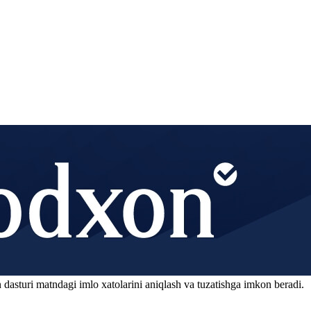
 dasturi matndagi imlo xatolarini aniqlash va tuzatishga imkon beradi.