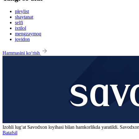
pleylist
shaytanat
selfi
ixtilol
mengzaymoq
jovidon
Hammasini ko‘rish
Izohli lugʻat
Savodxon
loyihasi bilan hamkorlikda yaratildi. Savodxon
Batafsil