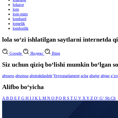
lolazor
lom
lom-mim
lombard
lomelik
londonlik
lola so‘zi ishlatilgan saytlarni internetda q
Google
Яндекс
Bing
Siz uchun qiziq bo‘lishi mumkin bo‘lgan so
abssess
abssissa
abstraktlashtir
Yevroparlament
acha
abajur
abjaq
aʼzo
Alifbo bo‘yicha
A
B
D
E
F
G
H
I
J
K
L
M
N
O
P
Q
R
S
T
U
V
X
Y
Z
O‘
G‘
Sh
Ch