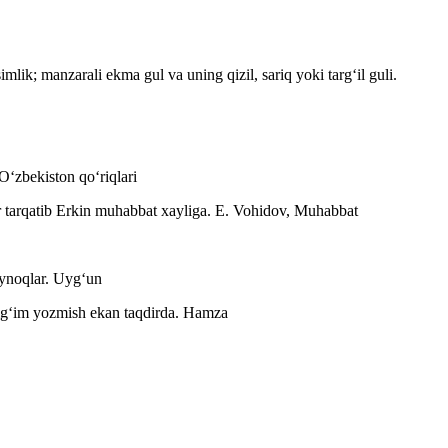
simlik; manzarali ekma gul va uning qizil, sariq yoki targʻil guli.
Oʻzbekiston qoʻriqlari
ir tarqatib Erkin muhabbat xayliga.
E. Vohidov, Muhabbat
ʻynoqlar.
Uygʻun
igʻim yozmish ekan taqdirda.
Hamza