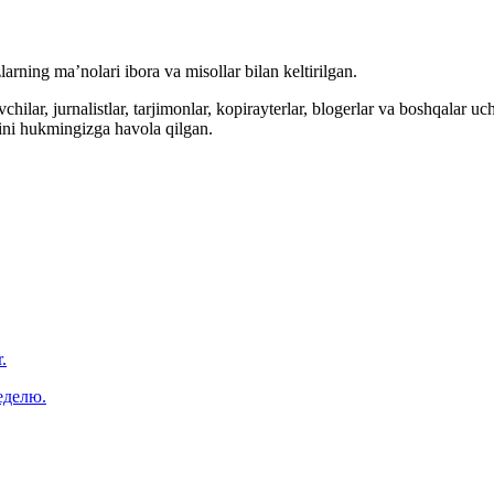
arning ma’nolari ibora va misollar bilan keltirilgan.
hilar, jurnalistlar, tarjimonlar, kopirayterlar, blogerlar va boshqalar u
ini hukmingizga havola qilgan.
.
еделю.