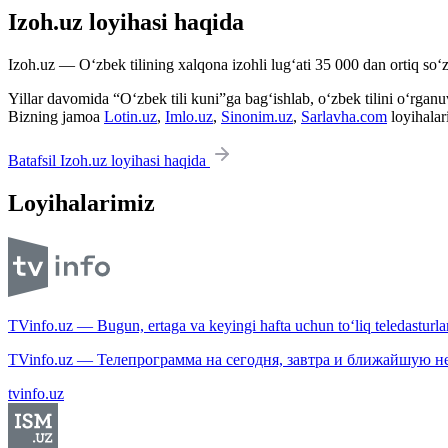
Izoh.uz loyihasi haqida
Izoh.uz — O‘zbek tilining xalqona izohli lug‘ati 35 000 dan ortiq so‘zl
Yillar davomida “O‘zbek tili kuni”ga bag‘ishlab, o‘zbek tilini o‘rganuvc
Bizning jamoa
Lotin.uz
,
Imlo.uz
,
Sinonim.uz
,
Sarlavha.com
loyihalar
Batafsil Izoh.uz loyihasi haqida
Loyihalarimiz
TVinfo.uz — Bugun, ertaga va keyingi hafta uchun to‘liq teledasturlar
TVinfo.uz — Телепрограмма на сегодня, завтра и ближайшую н
tvinfo.uz