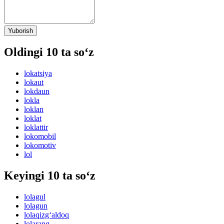
Yuborish
Oldingi 10 ta so‘z
lokatsiya
lokaut
lokdaun
lokla
loklan
loklat
loklattir
lokomobil
lokomotiv
lol
Keyingi 10 ta so‘z
lolagul
lolagun
lolaqizg‘aldoq
lolarang