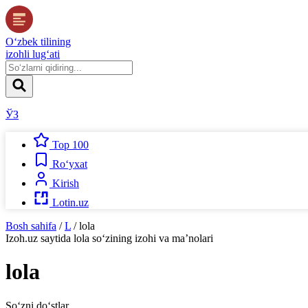
O‘zbek tilining
izohli lug‘ati
ЎЗ
Top 100
Ro‘yxat
Kirish
Lotin.uz
Bosh sahifa
/
L
/
lola
Izoh.uz
saytida
lola
so‘zining izohi va ma’nolari
lola
So‘zni do‘stlar