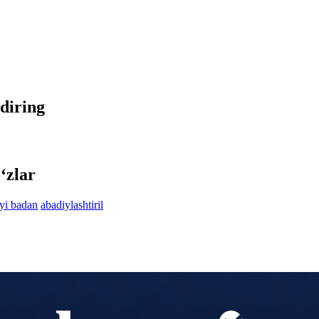
idiring
‘zlar
yi badan
abadiylashtiril