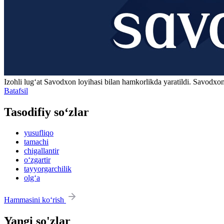
Izohli lugʻat
Savodxon
loyihasi bilan hamkorlikda yaratildi. Savodxon
Batafsil
Tasodifiy so‘zlar
yusufliqo
tamachi
chigallantir
o‘zgartir
tayyorgarchilik
olg‘a
Hammasini ko‘rish
Yangi so'zlar