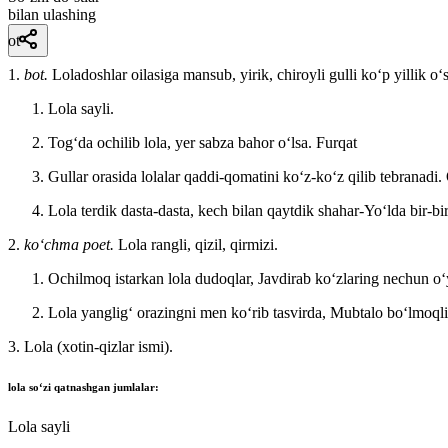
bilan ulashing
ot
1.
bot.
Loladoshlar oilasiga mansub, yirik, chiroyli gulli koʻp yillik oʻ
Lola sayli.
Togʻda ochilib lola, yer sabza bahor oʻlsa.
Furqat
Gullar orasida lolalar qaddi-qomatini koʻz-koʻz qilib tebranadi.
Lola terdik dasta-dasta, kech bilan qaytdik shahar-Yoʻlda bir-b
2.
koʻchma poet.
Lola rangli, qizil, qirmizi.
Ochilmoq istarkan lola dudoqlar, Javdirab koʻzlaring nechun o
Lola yangligʻ orazingni men koʻrib tasvirda, Mubtalo boʻlmoql
3. Lola (xotin-qizlar ismi).
lola
soʻzi qatnashgan jumlalar:
Lola sayli