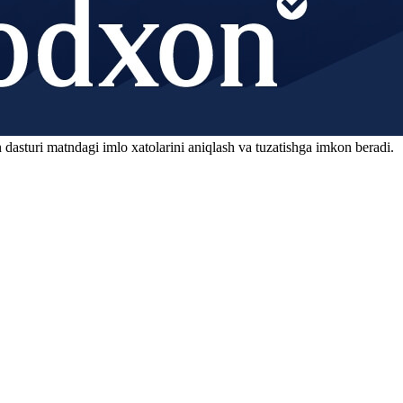
 dasturi matndagi imlo xatolarini aniqlash va tuzatishga imkon beradi.