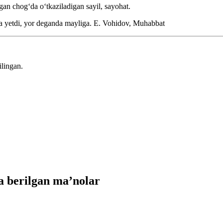
gan chogʻda oʻtkaziladigan sayil, sayohat.
ga yetdi, yor deganda mayliga.
E. Vohidov, Muhabbat
ilingan.
 berilgan ma’nolar