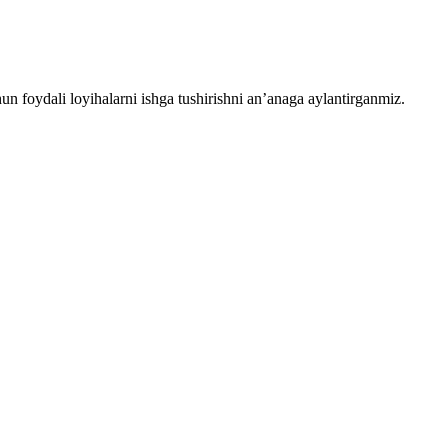
chun foydali loyihalarni ishga tushirishni an’anaga aylantirganmiz.