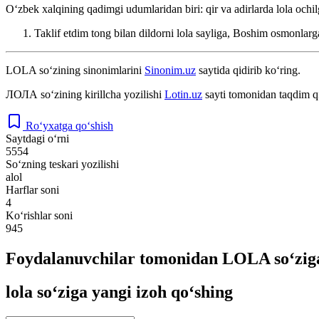
Oʻzbek xalqining qadimgi udumlaridan biri: qir va adirlarda lola ochil
Taklif etdim tong bilan dildorni lola sayliga, Boshim osmonlar
LOLA
so‘zining sinonimlarini
Sinonim.uz
saytida qidirib ko‘ring.
ЛОЛА
so‘zining kirillcha yozilishi
Lotin.uz
sayti tomonidan taqdim q
Ro‘yxatga qo‘shish
Saytdagi o‘rni
5554
So‘zning teskari yozilishi
alol
Harflar soni
4
Ko‘rishlar soni
945
Foydalanuvchilar tomonidan LOLA so‘ziga
lola so‘ziga yangi izoh qo‘shing