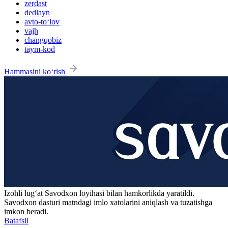
zerdast
dedlayn
avto-to‘lov
vajh
changqobiz
taym-kod
Hammasini ko‘rish
Izohli lugʻat
Savodxon
loyihasi bilan hamkorlikda yaratildi.
Savodxon dasturi matndagi imlo xatolarini aniqlash va tuzatishga
imkon beradi.
Batafsil