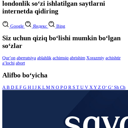
londonlik so‘zi ishlatilgan saytlarni
internetda qidiring
Google
Яндекс
Bing
Siz uchun qiziq bo‘lishi mumkin bo‘lgan
so‘zlar
Qurʼon
aberratsiya
ablahlik
achimsiq
abrishim
Xorazmiy
achishtir
aʼlochi
abort
Alifbo bo‘yicha
A
B
D
E
F
G
H
I
J
K
L
M
N
O
P
Q
R
S
T
U
V
X
Y
Z
O‘
G‘
Sh
Ch