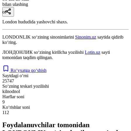
bilan ulashing
ot
London hududida yashovchi shaxs.
LONDONLIK
so‘zining sinonimlarini
Sinonim.uz
saytida qidirib
ko‘ring.
ЛОНДОНЛИК
so‘zining kirillcha yozilishi
Lotin.uz
sayti
tomonidan taqdim qilingan.
Ro‘yxatga qo‘shish
Saytdagi o‘rni
25747
So‘zning teskari yozilishi
kilnodnol
Harflar soni
9
Ko‘rishlar soni
112
Foydalanuvchilar tomonidan