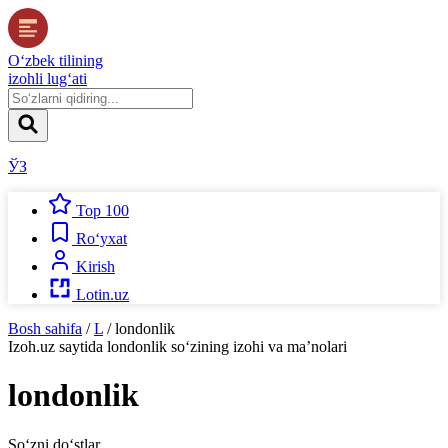
O‘zbek tilining
izohli lug‘ati
ЎЗ
Top 100
Ro‘yxat
Kirish
Lotin.uz
Bosh sahifa
/
L
/
londonlik
Izoh.uz
saytida
londonlik
so‘zining izohi va ma’nolari
londonlik
So‘zni do‘stlar