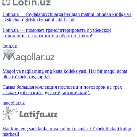
Lotin.uz — foydalanuvchilarga berilgan matnni lotindan kirillga va
aksincha o‘girish xizmatini taklif etadi.
Lotin.uz — поможет транслитерировать с узбекской
кириллицы на латиницу и обратно. Легко!
lotin.uz
Maqol va naqllarning eng katta kolleksiyasi. Har bir maqol uchta
tilda (o‘zbek, rus, ingliz).
Самая большая коллекция пословиц и поговорок на трёх
языках (узбекский, русский, английский).
maqollar.uz
Har kuni eng sara latifalar va kulguli rasmlar. O‘zbek tilidagi kulgu
markazi!