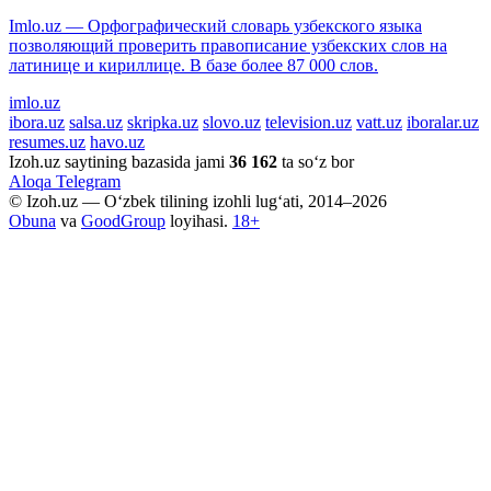
Imlo.uz — Орфографический словарь узбекского языка
позволяющий проверить правописание узбекских слов на
латинице и кириллице. В базе более 87 000 слов.
imlo.uz
ibora.uz
salsa.uz
skripka.uz
slovo.uz
television.uz
vatt.uz
iboralar.uz
resumes.uz
havo.uz
Izoh.uz saytining bazasida jami
36 162
ta so‘z bor
Aloqa
Telegram
© Izoh.uz — O‘zbek tilining izohli lug‘ati, 2014–2026
Obuna
va
GoodGroup
loyihasi.
18+