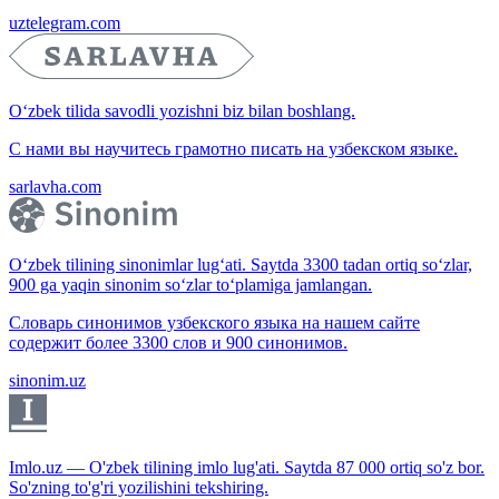
uztelegram.com
O‘zbek tilida savodli yozishni biz bilan boshlang.
С нами вы научитесь грамотно писать на узбекском языке.
sarlavha.com
O‘zbek tilining sinonimlar lug‘ati. Saytda 3300 tadan ortiq so‘zlar,
900 ga yaqin sinonim so‘zlar to‘plamiga jamlangan.
Словарь синонимов узбекского языка на нашем сайте
содержит более 3300 слов и 900 синонимов.
sinonim.uz
Imlo.uz — O'zbek tilining imlo lug'ati. Saytda 87 000 ortiq so'z bor.
So'zning to'g'ri yozilishini tekshiring.