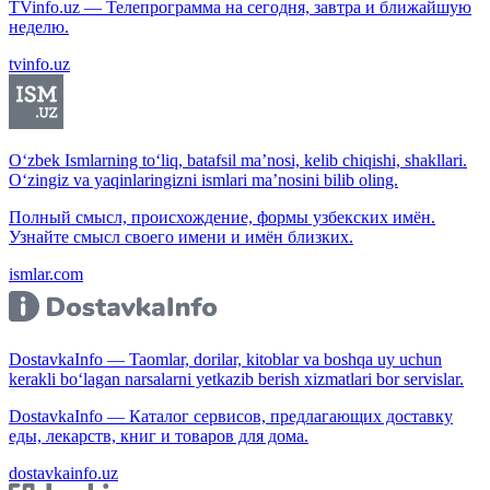
TVinfo.uz — Телепрограмма на сегодня, завтра и ближайшую
неделю.
tvinfo.uz
O‘zbek Ismlarning to‘liq, batafsil ma’nosi, kelib chiqishi, shakllari.
O‘zingiz va yaqinlaringizni ismlari ma’nosini bilib oling.
Полный смысл, происхождение, формы узбекских имён.
Узнайте смысл своего имени и имён близких.
ismlar.com
DostavkaInfo — Taomlar, dorilar, kitoblar va boshqa uy uchun
kerakli bo‘lagan narsalarni yetkazib berish xizmatlari bor servislar.
DostavkaInfo — Каталог сервисов, предлагающих доставку
еды, лекарств, книг и товаров для дома.
dostavkainfo.uz