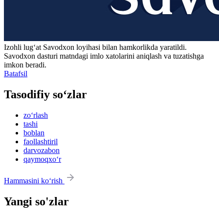
Izohli lugʻat
Savodxon
loyihasi bilan hamkorlikda yaratildi.
Savodxon dasturi matndagi imlo xatolarini aniqlash va tuzatishga
imkon beradi.
Batafsil
Tasodifiy so‘zlar
zo‘rlash
tashi
boblan
faollashtiril
darvozabon
qaymoqxo‘r
Hammasini ko‘rish
Yangi so'zlar