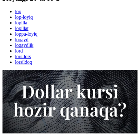
lop
lop-loyiq
lopilla
lopillat
loppa-loyiq
loqayd
loqaydlik
lord
lors-lors
lorsildoq