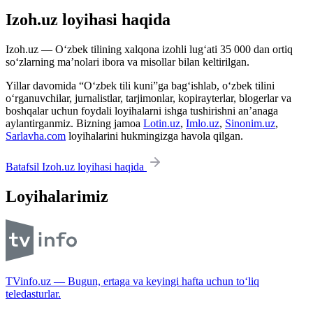
Izoh.uz loyihasi haqida
Izoh.uz — O‘zbek tilining xalqona izohli lug‘ati 35 000 dan ortiq
so‘zlarning ma’nolari ibora va misollar bilan keltirilgan.
Yillar davomida “O‘zbek tili kuni”ga bag‘ishlab, o‘zbek tilini
o‘rganuvchilar, jurnalistlar, tarjimonlar, kopirayterlar, blogerlar va
boshqalar uchun foydali loyihalarni ishga tushirishni an’anaga
aylantirganmiz. Bizning jamoa
Lotin.uz
,
Imlo.uz
,
Sinonim.uz
,
Sarlavha.com
loyihalarini hukmingizga havola qilgan.
Batafsil Izoh.uz loyihasi haqida
Loyihalarimiz
TVinfo.uz — Bugun, ertaga va keyingi hafta uchun to‘liq
teledasturlar.