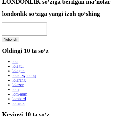
LONDONLIK so‘ziga berilgan ma’nolar
londonlik so‘ziga yangi izoh qo‘shing
Yuborish
Oldingi 10 ta so‘z
lola
lolagul
lolagun
lolaqizg‘aldoq
lolarang
lolazor
lom
lom-mim
lombard
lomelik
Keyingi 10 ta so‘z