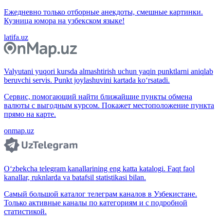
Ежедневно только отборные анекдоты, смешные картинки.
Кузница юмора на узбекском языке!
latifa.uz
Valyutani yuqori kursda almashtirish uchun yaqin punktlarni aniqlab
beruvchi servis. Punkt joylashuvini kartada ko‘rsatadi.
Сервис, помогающий найти ближайшие пункты обмена
валюты с выгодным курсом. Покажет местоположение пункта
прямо на карте.
onmap.uz
O‘zbekcha telegram kanallarining eng katta katalogi. Faqt faol
kanallar, ruknlarda va batafsil statistikasi bilan.
Самый большой каталог телеграм каналов в Узбекистане.
Только активные каналы по категориям и с подробной
статистикой.