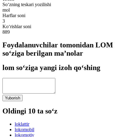
So‘zning teskari yozilishi
mol
Harflar soni
3
Ko‘rishlar soni
889
Foydalanuvchilar tomonidan LOM
so‘ziga berilgan ma’nolar
lom so‘ziga yangi izoh qo‘shing
Yuborish
Oldingi 10 ta so‘z
loklattir
lokomobil
lokomotiv