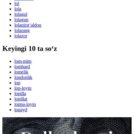
lol
lola
lolagul
lolagun
lolaqizg‘aldoq
lolarang
lolazor
Keyingi 10 ta so‘z
lom-mim
lombard
lomelik
londonlik
lop
lop-loyiq
lopilla
lopillat
loppa-loyiq
loqayd