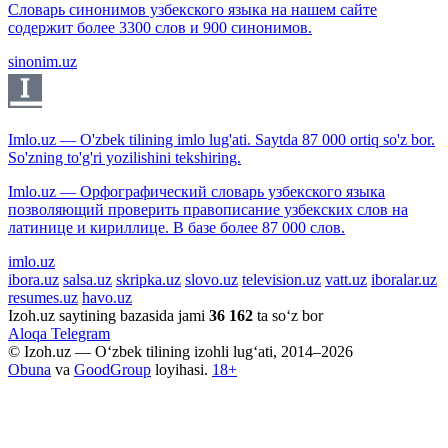
Словарь синонимов узбекского языка на нашем сайте
содержит более 3300 слов и 900 синонимов.
sinonim.uz
Imlo.uz — O'zbek tilining imlo lug'ati. Saytda 87 000 ortiq so'z bor.
So'zning to'g'ri yozilishini tekshiring.
Imlo.uz — Орфографический словарь узбекского языка
позволяющий проверить правописание узбекских слов на
латинице и кириллице. В базе более 87 000 слов.
imlo.uz
ibora.uz
salsa.uz
skripka.uz
slovo.uz
television.uz
vatt.uz
iboralar.uz
resumes.uz
havo.uz
Izoh.uz saytining bazasida jami
36 162
ta so‘z bor
Aloqa
Telegram
© Izoh.uz — O‘zbek tilining izohli lug‘ati, 2014–2026
Obuna
va
GoodGroup
loyihasi.
18+