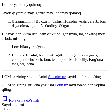
Lom deya olmay qolmoq
Javob qaytara olmay, gapirolmay, indamay qolmoq.
[Hasanalining] Bu oxirgi jumlasi Homidni yerga qaratib, lom
deya olmay qoldi.
A. Qodiriy, Oʻtgan kunlar
Bir yoki har ikkala uchi ham oʻtkir boʻlgan uzun, ingichkaroq metall
asbob; misrang.
Lom bilan yer oʻymoq.
Har biri devsifat, baquvvat yigitlar edi. Qoʻllarida gurzi,
choʻqmor, choʻkich, lom, temir pona
M. Ismoiliy, Fargʻona
tong otguncha
LOM
so‘zining sinonimlarini
Sinonim.uz
saytida qidirib ko‘ring.
ЛОМ
so‘zining kirillcha yozilishi
Lotin.uz
sayti tomonidan taqdim
qilingan.
Ro‘yxatga qo‘shish
Saytdagi o‘rni
11638