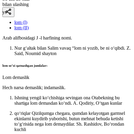
bilan ulashing
ys
lom (I)
lom (II)
Arab alifbosidagi J -l harfining nomi.
Nur gʻaltak bilan Salim vavaq “lom ni yozib, be ni oʻqibdi.
Z.
Said, Noumid shayton
lom
soʻzi qatnashgan jumlalar:
Lom demaslik
Hech narsa demaslik; indamaslik.
Ishning yengil koʻchishiga sevingan ona Otabekning bu
shartiga lom demasdan koʻndi.
A. Qodiriy, Oʻtgan kunlar
qoʻriqlar Qizilqumga chegara, qumdan kelayotgan garmsel
ekinlarni kuydirib yuborishi, butun mehnat behuda ketishi
toʻgʻrisida nega lom demaydilar.
Sh. Rashidov, Boʻrondan
kuchli