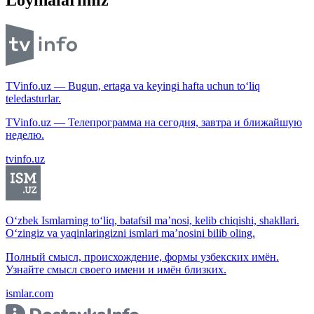
Loyihalarimiz
TVinfo.uz — Bugun, ertaga va keyingi hafta uchun to‘liq
teledasturlar.
TVinfo.uz — Телепрограмма на сегодня, завтра и ближайшую
неделю.
tvinfo.uz
O‘zbek Ismlarning to‘liq, batafsil ma’nosi, kelib chiqishi, shakllari.
O‘zingiz va yaqinlaringizni ismlari ma’nosini bilib oling.
Полный смысл, происхождение, формы узбекских имён.
Узнайте смысл своего имени и имён близких.
ismlar.com