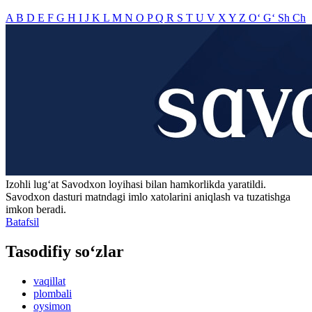
A
B
D
E
F
G
H
I
J
K
L
M
N
O
P
Q
R
S
T
U
V
X
Y
Z
O‘
G‘
Sh
Ch
Izohli lugʻat
Savodxon
loyihasi bilan hamkorlikda yaratildi.
Savodxon dasturi matndagi imlo xatolarini aniqlash va tuzatishga
imkon beradi.
Batafsil
Tasodifiy so‘zlar
vaqillat
plombali
oysimon