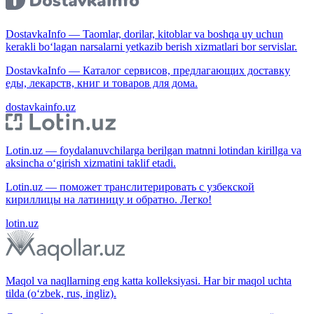
DostavkaInfo — Taomlar, dorilar, kitoblar va boshqa uy uchun
kerakli bo‘lagan narsalarni yetkazib berish xizmatlari bor servislar.
DostavkaInfo — Каталог сервисов, предлагающих доставку
еды, лекарств, книг и товаров для дома.
dostavkainfo.uz
Lotin.uz — foydalanuvchilarga berilgan matnni lotindan kirillga va
aksincha o‘girish xizmatini taklif etadi.
Lotin.uz — поможет транслитерировать с узбекской
кириллицы на латиницу и обратно. Легко!
lotin.uz
Maqol va naqllarning eng katta kolleksiyasi. Har bir maqol uchta
tilda (o‘zbek, rus, ingliz).