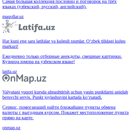
Самая большая коллекция пословиц и поговорок на трёх
языках (узбекский, русский, английский).
maqollar.uz
Har kuni eng sara latifalar va kulguli rasmlar. O‘zbek tilidagi kulgu
markazi!
Ежедневно только отборные анекдоты, смешные картинки.
Кузница юмора на узбекском языке!
latifa.uz
Valyutani yuqori kursda almashtirish uchun yaqin punktlarni aniqlab
beruvchi servis. Punkt joylashuvini kartada ko‘rsatadi.
Сервис, помогающий найти ближайшие пункты обмена
валюты с выгодным курсом. Покажет местоположение пункта
прямо на карте.
onmap.uz