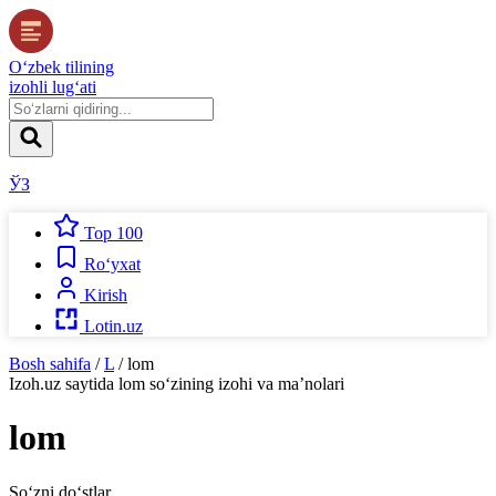
O‘zbek tilining
izohli lug‘ati
ЎЗ
Top 100
Ro‘yxat
Kirish
Lotin.uz
Bosh sahifa
/
L
/
lom
Izoh.uz
saytida
lom
so‘zining izohi va ma’nolari
lom
So‘zni do‘stlar