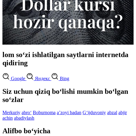
lom so‘zi ishlatilgan saytlarni internetda
qidiring
Google
Яндекс
Bing
Siz uchun qiziq bo‘lishi mumkin bo‘lgan
so‘zlar
Merkuriy
abro‘
Boburnoma
aʼzoyi badan
G‘ijduvoniy
abzal
abjir
achin
abadiylash
Alifbo bo‘yicha