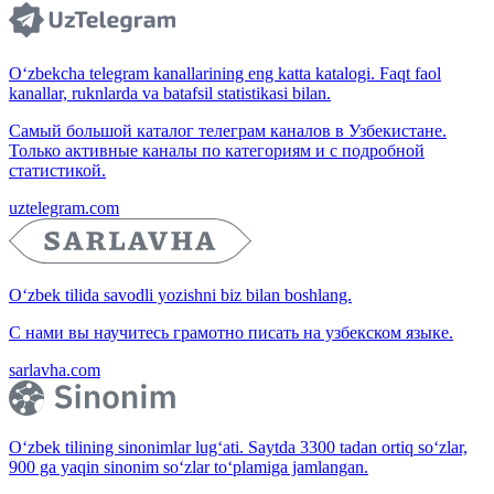
O‘zbekcha telegram kanallarining eng katta katalogi. Faqt faol
kanallar, ruknlarda va batafsil statistikasi bilan.
Самый большой каталог телеграм каналов в Узбекистане.
Только активные каналы по категориям и с подробной
статистикой.
uztelegram.com
O‘zbek tilida savodli yozishni biz bilan boshlang.
С нами вы научитесь грамотно писать на узбекском языке.
sarlavha.com
O‘zbek tilining sinonimlar lug‘ati. Saytda 3300 tadan ortiq so‘zlar,
900 ga yaqin sinonim so‘zlar to‘plamiga jamlangan.