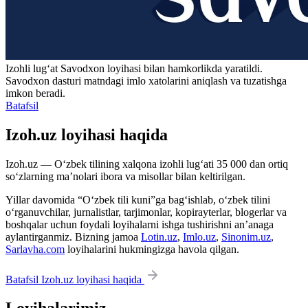
Izohli lugʻat
Savodxon
loyihasi bilan hamkorlikda yaratildi.
Savodxon dasturi matndagi imlo xatolarini aniqlash va tuzatishga
imkon beradi.
Batafsil
Izoh.uz loyihasi haqida
Izoh.uz — O‘zbek tilining xalqona izohli lug‘ati 35 000 dan ortiq
so‘zlarning ma’nolari ibora va misollar bilan keltirilgan.
Yillar davomida “O‘zbek tili kuni”ga bag‘ishlab, o‘zbek tilini
o‘rganuvchilar, jurnalistlar, tarjimonlar, kopirayterlar, blogerlar va
boshqalar uchun foydali loyihalarni ishga tushirishni an’anaga
aylantirganmiz. Bizning jamoa
Lotin.uz
,
Imlo.uz
,
Sinonim.uz
,
Sarlavha.com
loyihalarini hukmingizga havola qilgan.
Batafsil Izoh.uz loyihasi haqida