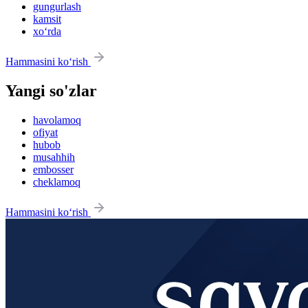
gungurlash
kamsit
xo‘rda
Hammasini ko‘rish
Yangi so'zlar
havolamoq
ofiyat
hubob
musahhih
embosser
cheklamoq
Hammasini ko‘rish