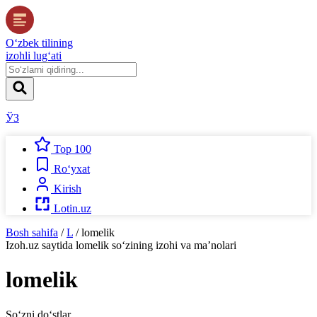
O‘zbek tilining
izohli lug‘ati
ЎЗ
Top 100
Ro‘yxat
Kirish
Lotin.uz
Bosh sahifa
/
L
/
lomelik
Izoh.uz
saytida
lomelik
so‘zining izohi va ma’nolari
lomelik
So‘zni do‘stlar