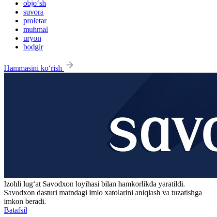
objo‘sh
suvora
proletar
muhmal
uryon
bodgir
Hammasini ko‘rish
Izohli lugʻat
Savodxon
loyihasi bilan hamkorlikda yaratildi.
Savodxon dasturi matndagi imlo xatolarini aniqlash va tuzatishga
imkon beradi.
Batafsil