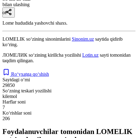
bilan ulashing
ot
Lome hududida yashovchi shaxs.
LOMELIK
so‘zining sinonimlarini
Sinonim.uz
saytida qidirib
ko‘ring.
ЛОМЕЛИК
so‘zining kirillcha yozilishi
Lotin.uz
sayti tomonidan
taqdim qilingan.
Ro‘yxatga qo‘shish
Saytdagi o‘rni
29850
So‘zning teskari yozilishi
kilemol
Harflar soni
7
Ko‘rishlar soni
206
Foydalanuvchilar tomonidan LOMELIK