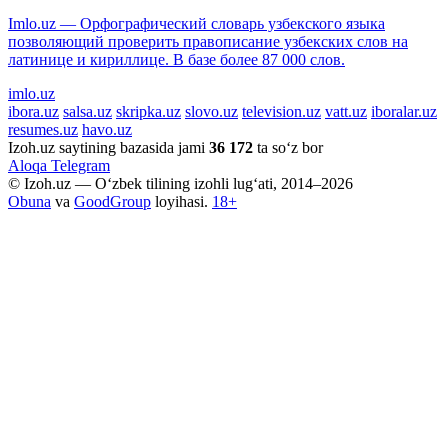
Imlo.uz — Орфографический словарь узбекского языка
позволяющий проверить правописание узбекских слов на
латинице и кириллице. В базе более 87 000 слов.
imlo.uz
ibora.uz
salsa.uz
skripka.uz
slovo.uz
television.uz
vatt.uz
iboralar.uz
resumes.uz
havo.uz
Izoh.uz saytining bazasida jami
36 172
ta so‘z bor
Aloqa
Telegram
© Izoh.uz — O‘zbek tilining izohli lug‘ati, 2014–2026
Obuna
va
GoodGroup
loyihasi.
18+