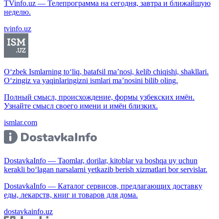
TVinfo.uz — Телепрограмма на сегодня, завтра и ближайшую
неделю.
tvinfo.uz
O‘zbek Ismlarning to‘liq, batafsil ma’nosi, kelib chiqishi, shakllari.
O‘zingiz va yaqinlaringizni ismlari ma’nosini bilib oling.
Полный смысл, происхождение, формы узбекских имён.
Узнайте смысл своего имени и имён близких.
ismlar.com
DostavkaInfo — Taomlar, dorilar, kitoblar va boshqa uy uchun
kerakli bo‘lagan narsalarni yetkazib berish xizmatlari bor servislar.
DostavkaInfo — Каталог сервисов, предлагающих доставку
еды, лекарств, книг и товаров для дома.
dostavkainfo.uz