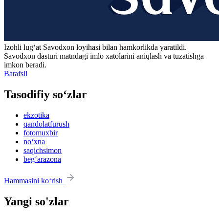
Izohli lugʻat
Savodxon
loyihasi bilan hamkorlikda yaratildi.
Savodxon dasturi matndagi imlo xatolarini aniqlash va tuzatishga
imkon beradi.
Batafsil
Tasodifiy so‘zlar
ekzotika
qandolatfurush
fotomuxbir
no‘xna
saqichsimon
beg‘arazona
Hammasini ko‘rish
Yangi so'zlar