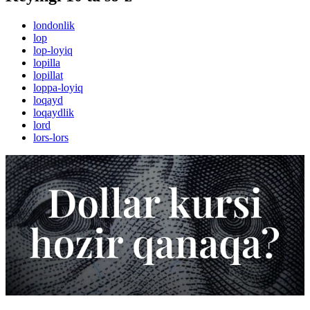
londonlik
lop
lop-loyiq
lopilla
lopillat
loppa-loyiq
loqayd
loqaydlik
lord
lors-lors