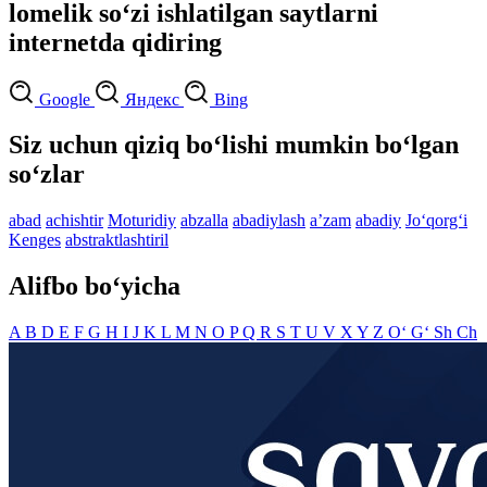
lomelik so‘zi ishlatilgan saytlarni
internetda qidiring
Google
Яндекс
Bing
Siz uchun qiziq bo‘lishi mumkin bo‘lgan
so‘zlar
abad
achishtir
Moturidiy
abzalla
abadiylash
aʼzam
abadiy
Jo‘qorg‘i
Kenges
abstraktlashtiril
Alifbo bo‘yicha
A
B
D
E
F
G
H
I
J
K
L
M
N
O
P
Q
R
S
T
U
V
X
Y
Z
O‘
G‘
Sh
Ch