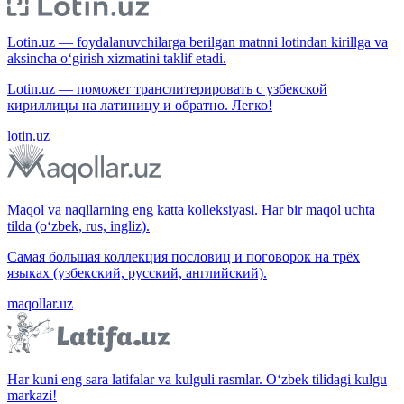
Lotin.uz — foydalanuvchilarga berilgan matnni lotindan kirillga va
aksincha o‘girish xizmatini taklif etadi.
Lotin.uz — поможет транслитерировать с узбекской
кириллицы на латиницу и обратно. Легко!
lotin.uz
Maqol va naqllarning eng katta kolleksiyasi. Har bir maqol uchta
tilda (o‘zbek, rus, ingliz).
Самая большая коллекция пословиц и поговорок на трёх
языках (узбекский, русский, английский).
maqollar.uz
Har kuni eng sara latifalar va kulguli rasmlar. O‘zbek tilidagi kulgu
markazi!