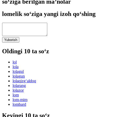
so‘ziga berilgan ma’nolar
lomelik so‘ziga yangi izoh qo‘shing
Yuborish
Oldingi 10 ta so‘z
lol
lola
lolagul
lolagun
lolaqizg‘aldoq
lolarang
lolazor
lom
lom-mim
lombard
Keyingi 10 ta so‘z