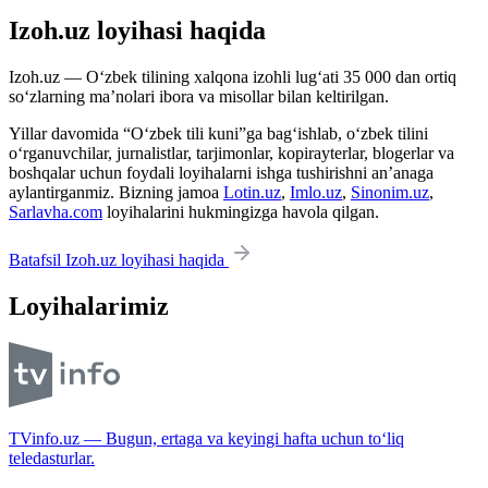
Izoh.uz loyihasi haqida
Izoh.uz — O‘zbek tilining xalqona izohli lug‘ati 35 000 dan ortiq
so‘zlarning ma’nolari ibora va misollar bilan keltirilgan.
Yillar davomida “O‘zbek tili kuni”ga bag‘ishlab, o‘zbek tilini
o‘rganuvchilar, jurnalistlar, tarjimonlar, kopirayterlar, blogerlar va
boshqalar uchun foydali loyihalarni ishga tushirishni an’anaga
aylantirganmiz. Bizning jamoa
Lotin.uz
,
Imlo.uz
,
Sinonim.uz
,
Sarlavha.com
loyihalarini hukmingizga havola qilgan.
Batafsil Izoh.uz loyihasi haqida
Loyihalarimiz
TVinfo.uz — Bugun, ertaga va keyingi hafta uchun to‘liq
teledasturlar.