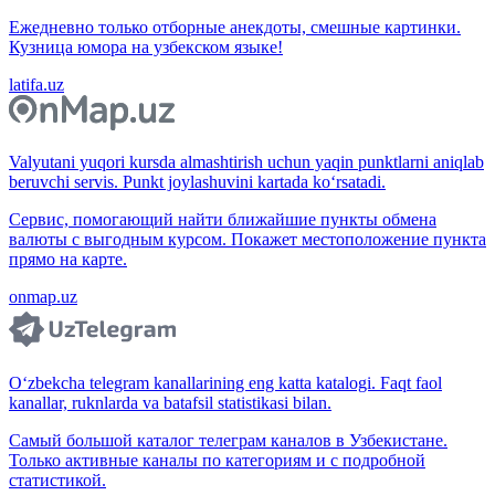
Ежедневно только отборные анекдоты, смешные картинки.
Кузница юмора на узбекском языке!
latifa.uz
Valyutani yuqori kursda almashtirish uchun yaqin punktlarni aniqlab
beruvchi servis. Punkt joylashuvini kartada ko‘rsatadi.
Сервис, помогающий найти ближайшие пункты обмена
валюты с выгодным курсом. Покажет местоположение пункта
прямо на карте.
onmap.uz
O‘zbekcha telegram kanallarining eng katta katalogi. Faqt faol
kanallar, ruknlarda va batafsil statistikasi bilan.
Самый большой каталог телеграм каналов в Узбекистане.
Только активные каналы по категориям и с подробной
статистикой.