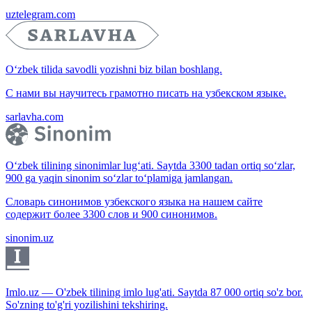
uztelegram.com
O‘zbek tilida savodli yozishni biz bilan boshlang.
С нами вы научитесь грамотно писать на узбекском языке.
sarlavha.com
O‘zbek tilining sinonimlar lug‘ati. Saytda 3300 tadan ortiq so‘zlar,
900 ga yaqin sinonim so‘zlar to‘plamiga jamlangan.
Словарь синонимов узбекского языка на нашем сайте
содержит более 3300 слов и 900 синонимов.
sinonim.uz
Imlo.uz — O'zbek tilining imlo lug'ati. Saytda 87 000 ortiq so'z bor.
So'zning to'g'ri yozilishini tekshiring.