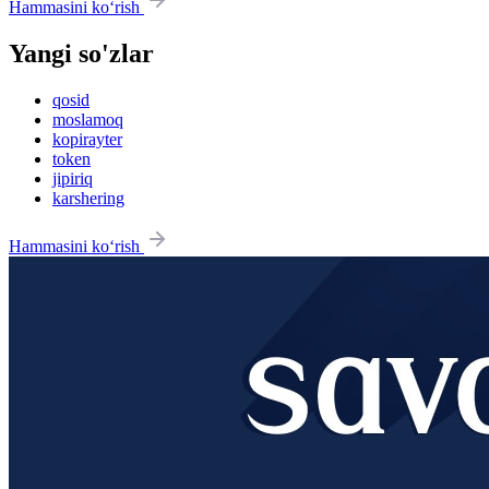
Hammasini ko‘rish
Yangi so'zlar
qosid
moslamoq
kopirayter
token
jipiriq
karshering
Hammasini ko‘rish