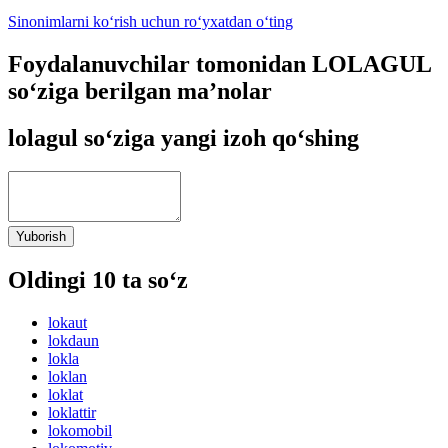
Sinonimlarni ko‘rish uchun ro‘yxatdan o‘ting
Foydalanuvchilar tomonidan LOLAGUL
so‘ziga berilgan ma’nolar
lolagul so‘ziga yangi izoh qo‘shing
Yuborish
Oldingi 10 ta so‘z
lokaut
lokdaun
lokla
loklan
loklat
loklattir
lokomobil