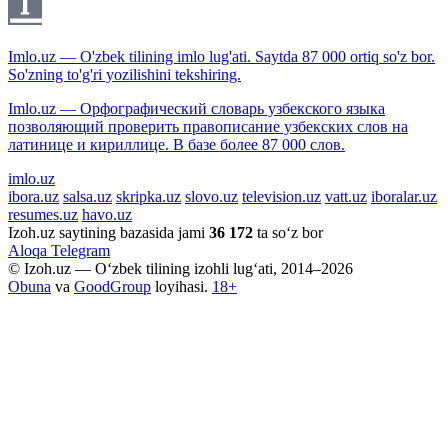
Imlo.uz — O'zbek tilining imlo lug'ati. Saytda 87 000 ortiq so'z bor.
So'zning to'g'ri yozilishini tekshiring.
Imlo.uz — Орфографический словарь узбекского языка
позволяющий проверить правописание узбекских слов на
латинице и кириллице. В базе более 87 000 слов.
imlo.uz
ibora.uz
salsa.uz
skripka.uz
slovo.uz
television.uz
vatt.uz
iboralar.uz
resumes.uz
havo.uz
Izoh.uz saytining bazasida jami
36 172
ta so‘z bor
Aloqa
Telegram
© Izoh.uz — O‘zbek tilining izohli lug‘ati, 2014–2026
Obuna
va
GoodGroup
loyihasi.
18+