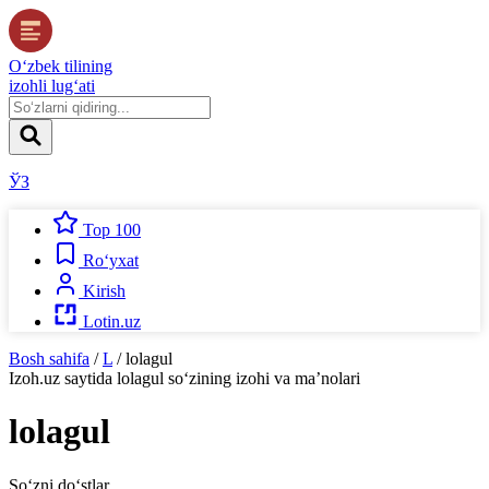
O‘zbek tilining
izohli lug‘ati
ЎЗ
Top 100
Ro‘yxat
Kirish
Lotin.uz
Bosh sahifa
/
L
/
lolagul
Izoh.uz
saytida
lolagul
so‘zining izohi va ma’nolari
lolagul
So‘zni do‘stlar