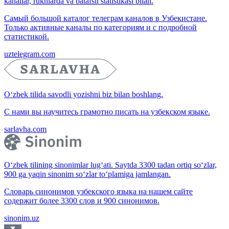
kanallar, ruknlarda va batafsil statistikasi bilan.
Самый большой каталог телеграм каналов в Узбекистане.
Только активные каналы по категориям и с подробной
статистикой.
uztelegram.com
O‘zbek tilida savodli yozishni biz bilan boshlang.
С нами вы научитесь грамотно писать на узбекском языке.
sarlavha.com
O‘zbek tilining sinonimlar lug‘ati. Saytda 3300 tadan ortiq so‘zlar,
900 ga yaqin sinonim so‘zlar to‘plamiga jamlangan.
Словарь синонимов узбекского языка на нашем сайте
содержит более 3300 слов и 900 синонимов.
sinonim.uz