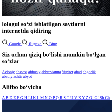
lolagul so‘zi ishlatilgan saytlarni
internetda qidiring
Google
Яндекс
Bing
Siz uchun qiziq bo‘lishi mumkin bo‘lgan
so‘zlar
Avloniy
abssess
abbosiy
abbreviatura
Yupiter
abad
abgorlik
abadiylashtir
abyot
Alifbo bo‘yicha
A
B
D
E
F
G
H
I
J
K
L
M
N
O
P
Q
R
S
T
U
V
X
Y
Z
O‘
G‘
Sh
Ch