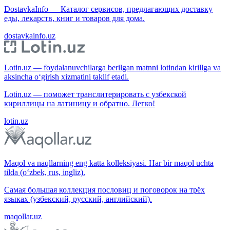
DostavkaInfo — Каталог сервисов, предлагающих доставку
еды, лекарств, книг и товаров для дома.
dostavkainfo.uz
Lotin.uz — foydalanuvchilarga berilgan matnni lotindan kirillga va
aksincha o‘girish xizmatini taklif etadi.
Lotin.uz — поможет транслитерировать с узбекской
кириллицы на латиницу и обратно. Легко!
lotin.uz
Maqol va naqllarning eng katta kolleksiyasi. Har bir maqol uchta
tilda (o‘zbek, rus, ingliz).
Самая большая коллекция пословиц и поговорок на трёх
языках (узбекский, русский, английский).
maqollar.uz