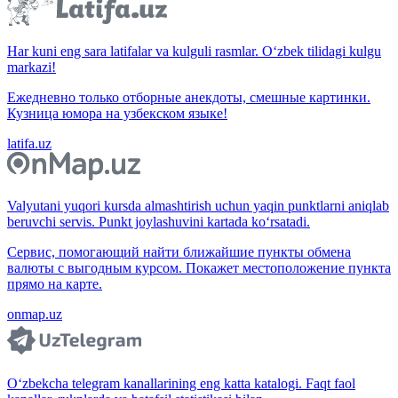
Har kuni eng sara latifalar va kulguli rasmlar. O‘zbek tilidagi kulgu
markazi!
Ежедневно только отборные анекдоты, смешные картинки.
Кузница юмора на узбекском языке!
latifa.uz
Valyutani yuqori kursda almashtirish uchun yaqin punktlarni aniqlab
beruvchi servis. Punkt joylashuvini kartada ko‘rsatadi.
Сервис, помогающий найти ближайшие пункты обмена
валюты с выгодным курсом. Покажет местоположение пункта
прямо на карте.
onmap.uz
O‘zbekcha telegram kanallarining eng katta katalogi. Faqt faol