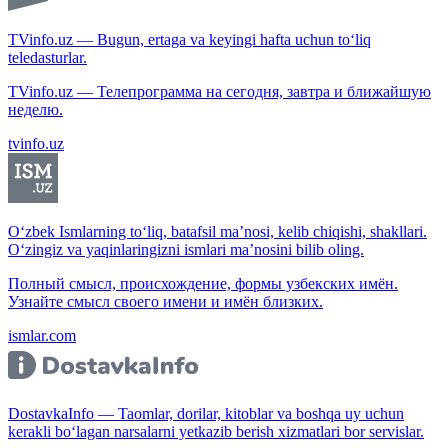
TVinfo.uz — Bugun, ertaga va keyingi hafta uchun to‘liq
teledasturlar.
TVinfo.uz — Телепрограмма на сегодня, завтра и ближайшую
неделю.
tvinfo.uz
O‘zbek Ismlarning to‘liq, batafsil ma’nosi, kelib chiqishi, shakllari.
O‘zingiz va yaqinlaringizni ismlari ma’nosini bilib oling.
Полный смысл, происхождение, формы узбекских имён.
Узнайте смысл своего имени и имён близких.
ismlar.com
DostavkaInfo — Taomlar, dorilar, kitoblar va boshqa uy uchun
kerakli bo‘lagan narsalarni yetkazib berish xizmatlari bor servislar.