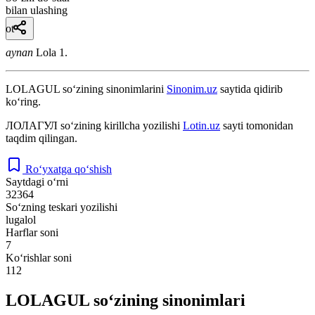
bilan ulashing
ot
aynan
Lola 1.
LOLAGUL
so‘zining sinonimlarini
Sinonim.uz
saytida qidirib
ko‘ring.
ЛОЛАГУЛ
so‘zining kirillcha yozilishi
Lotin.uz
sayti tomonidan
taqdim qilingan.
Ro‘yxatga qo‘shish
Saytdagi o‘rni
32364
So‘zning teskari yozilishi
lugalol
Harflar soni
7
Ko‘rishlar soni
112
LOLAGUL so‘zining sinonimlari