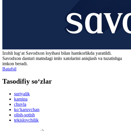
Izohli lugʻat
Savodxon
loyihasi bilan hamkorlikda yaratildi.
Savodxon dasturi matndagi imlo xatolarini aniqlash va tuzatishga
imkon beradi.
Batafsil
Tasodifiy so‘zlar
suriyalik
kamina
chuvla
ko‘karuvchan
olish-sotish
tekislovchilik