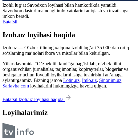
Izohli lugʻat
Savodxon
loyihasi bilan hamkorlikda yaratildi.
Savodxon dasturi matndagi imlo xatolarini aniqlash va tuzatishga
imkon beradi.
Batafsil
Izoh.uz loyihasi haqida
Izoh.uz — O‘zbek tilining xalqona izohli lug‘ati 35 000 dan ortiq
so‘zlarning ma’nolari ibora va misollar bilan keltirilgan.
Yillar davomida “O‘zbek tili kuni”ga bag‘ishlab, o‘zbek tilini
o‘rganuvchilar, jurnalistlar, tarjimonlar, kopirayterlar, blogerlar va
boshqalar uchun foydali loyihalarni ishga tushirishni an’anaga
aylantirganmiz. Bizning jamoa
Lotin.uz
,
Imlo.uz
,
Sinonim.uz
,
Sarlavha.com
loyihalarini hukmingizga havola qilgan.
Batafsil Izoh.uz loyihasi haqida
Loyihalarimiz