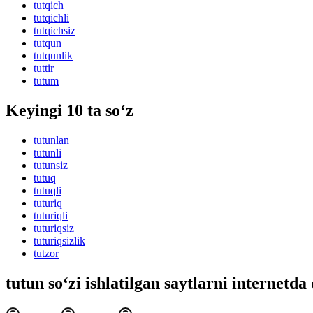
tutqich
tutqichli
tutqichsiz
tutqun
tutqunlik
tuttir
tutum
Keyingi 10 ta so‘z
tutunlan
tutunli
tutunsiz
tutuq
tutuqli
tuturiq
tuturiqli
tuturiqsiz
tuturiqsizlik
tutzor
tutun so‘zi ishlatilgan saytlarni internetda