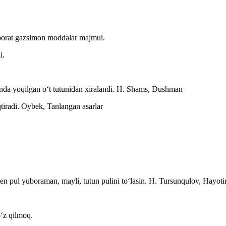
iborat gazsimon moddalar majmui.
i.
onda yoqilgan oʻt tutunidan xiralandi.
H. Shams, Dushman
qtiradi.
Oybek, Tanlangan asarlar
 pul yuboraman, mayli, tutun pulini toʻlasin.
H. Tursunqulov, Hayoti
oʻz qilmoq.