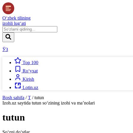
O‘zbek tilining
izohli lug‘ati
ЎЗ
Top 100
Ro‘yxat
Kirish
Lotin.uz
Bosh sahifa
/
T
/
tutun
Izoh.uz
saytida
tutun
so‘zining izohi va ma’nolari
tutun
So‘zni do‘stlar