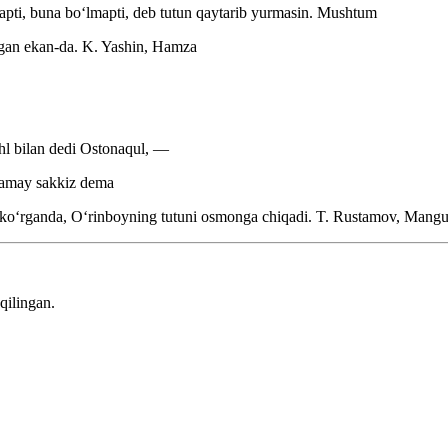
pti, buna boʻlmapti, deb tutun qaytarib yurmasin.
Mushtum
tgan ekan-da.
K. Yashin, Hamza
hl bilan dedi Ostonaqul, —
amay sakkiz dema
i koʻrganda, Oʻrinboyning tutuni osmonga chiqadi.
T. Rustamov, Mangu 
qilingan.