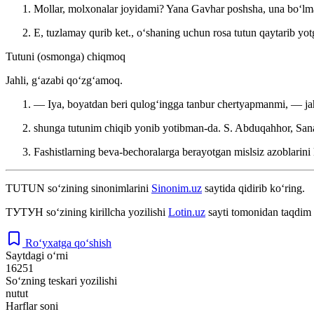
Mollar, molxonalar joyidami? Yana Gavhar poshsha, una boʻlma
E, tuzlamay qurib ket., oʻshaning uchun rosa tutun qaytarib yo
Tutuni (osmonga) chiqmoq
Jahli, gʻazabi qoʻzgʻamoq.
— Iya, boyatdan beri qulogʻingga tanbur chertyapmanmi, — ja
shunga tutunim chiqib yonib yotibman-da.
S. Abduqahhor, San
Fashistlarning beva-bechoralarga berayotgan mislsiz azoblarin
TUTUN
so‘zining sinonimlarini
Sinonim.uz
saytida qidirib ko‘ring.
ТУТУН
so‘zining kirillcha yozilishi
Lotin.uz
sayti tomonidan taqdim 
Ro‘yxatga qo‘shish
Saytdagi o‘rni
16251
So‘zning teskari yozilishi
nutut
Harflar soni