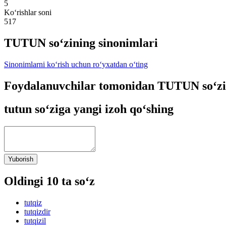
5
Ko‘rishlar soni
517
TUTUN so‘zining sinonimlari
Sinonimlarni ko‘rish uchun ro‘yxatdan o‘ting
Foydalanuvchilar tomonidan TUTUN so‘zi
tutun so‘ziga yangi izoh qo‘shing
Yuborish
Oldingi 10 ta so‘z
tutqiz
tutqizdir
tutqizil