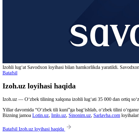
Izohli lugʻat
Savodxon
loyihasi bilan hamkorlikda yaratildi. Savodxon
Batafsil
Izoh.uz loyihasi haqida
Izoh.uz — O‘zbek tilining xalqona izohli lug‘ati 35 000 dan ortiq so‘zl
Yillar davomida “O‘zbek tili kuni”ga bag‘ishlab, o‘zbek tilini o‘rganuvc
Bizning jamoa
Lotin.uz
,
Imlo.uz
,
Sinonim.uz
,
Sarlavha.com
loyihalar
Batafsil Izoh.uz loyihasi haqida