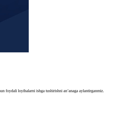
chun foydali loyihalarni ishga tushirishni an’anaga aylantirganmiz.