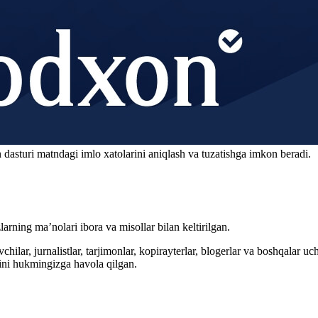
 dasturi matndagi imlo xatolarini aniqlash va tuzatishga imkon beradi.
arning ma’nolari ibora va misollar bilan keltirilgan.
hilar, jurnalistlar, tarjimonlar, kopirayterlar, blogerlar va boshqalar u
ini hukmingizga havola qilgan.