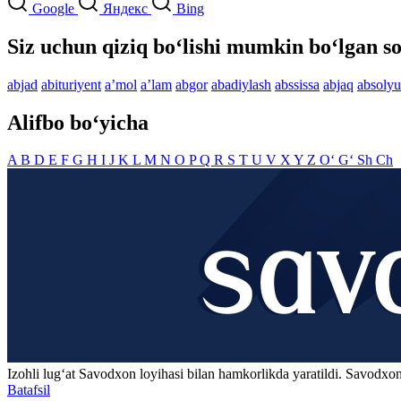
Google
Яндекс
Bing
Siz uchun qiziq bo‘lishi mumkin bo‘lgan so
abjad
abituriyent
aʼmol
aʼlam
abgor
abadiylash
abssissa
abjaq
absolyu
Alifbo bo‘yicha
A
B
D
E
F
G
H
I
J
K
L
M
N
O
P
Q
R
S
T
U
V
X
Y
Z
O‘
G‘
Sh
Ch
Izohli lugʻat
Savodxon
loyihasi bilan hamkorlikda yaratildi. Savodxon
Batafsil