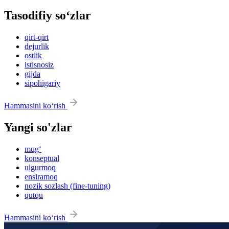
Tasodifiy so‘zlar
qirt-qirt
dejurlik
ostlik
istisnosiz
gijda
sipohigariy
Hammasini ko‘rish
Yangi so'zlar
mug‘
konseptual
ulgurmoq
ensiramoq
nozik sozlash (fine-tuning)
qutqu
Hammasini ko‘rish