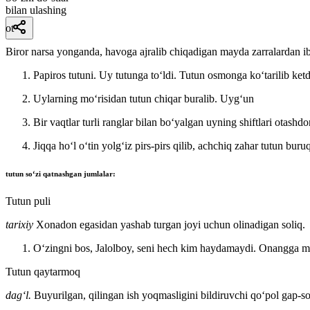
bilan ulashing
ot
Biror narsa yonganda, havoga ajralib chiqadigan mayda zarralardan 
Papiros tutuni. Uy tutunga toʻldi. Tutun osmonga koʻtarilib ketd
Uylarning moʻrisidan tutun chiqar buralib.
Uygʻun
Bir vaqtlar turli ranglar bilan boʻyalgan uyning shiftlari otashd
Jiqqa hoʻl oʻtin yolgʻiz pirs-pirs qilib, achchiq zahar tutun buru
tutun
soʻzi qatnashgan jumlalar:
Tutun puli
tarixiy
Xonadon egasidan yashab turgan joyi uchun olinadigan soliq.
Oʻzingni bos, Jalolboy, seni hech kim haydamaydi. Onangga men
Tutun qaytarmoq
dagʻl.
Buyurilgan, qilingan ish yoqmasligini bildiruvchi qoʻpol gap-s