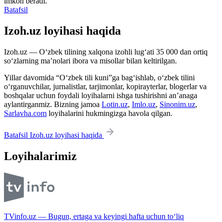
imkon beradi.
Batafsil
Izoh.uz loyihasi haqida
Izoh.uz — O‘zbek tilining xalqona izohli lug‘ati 35 000 dan ortiq
so‘zlarning ma’nolari ibora va misollar bilan keltirilgan.
Yillar davomida “O‘zbek tili kuni”ga bag‘ishlab, o‘zbek tilini
o‘rganuvchilar, jurnalistlar, tarjimonlar, kopirayterlar, blogerlar va
boshqalar uchun foydali loyihalarni ishga tushirishni an’anaga
aylantirganmiz. Bizning jamoa
Lotin.uz
,
Imlo.uz
,
Sinonim.uz
,
Sarlavha.com
loyihalarini hukmingizga havola qilgan.
Batafsil Izoh.uz loyihasi haqida
Loyihalarimiz
TVinfo.uz — Bugun, ertaga va keyingi hafta uchun to‘liq