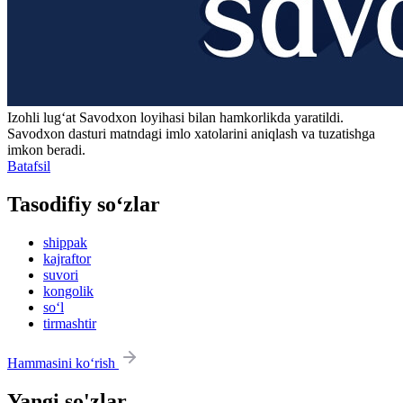
Izohli lugʻat
Savodxon
loyihasi bilan hamkorlikda yaratildi.
Savodxon dasturi matndagi imlo xatolarini aniqlash va tuzatishga
imkon beradi.
Batafsil
Tasodifiy so‘zlar
shippak
kajraftor
suvori
kongolik
so‘l
tirmashtir
Hammasini ko‘rish
Yangi so'zlar