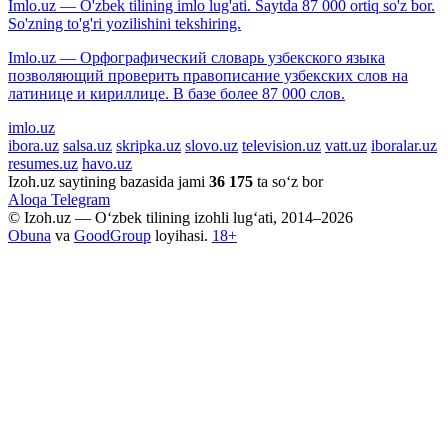
Imlo.uz — O'zbek tilining imlo lug'ati. Saytda 87 000 ortiq so'z bor.
So'zning to'g'ri yozilishini tekshiring.
Imlo.uz — Орфографический словарь узбекского языка
позволяющий проверить правописание узбекских слов на
латинице и кириллице. В базе более 87 000 слов.
imlo.uz
ibora.uz
salsa.uz
skripka.uz
slovo.uz
television.uz
vatt.uz
iboralar.uz
resumes.uz
havo.uz
Izoh.uz saytining bazasida jami
36 175
ta so‘z bor
Aloqa
Telegram
© Izoh.uz — O‘zbek tilining izohli lug‘ati, 2014–2026
Obuna
va
GoodGroup
loyihasi.
18+