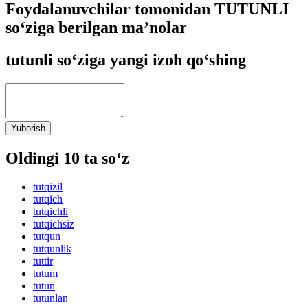
Foydalanuvchilar tomonidan TUTUNLI
so‘ziga berilgan ma’nolar
tutunli so‘ziga yangi izoh qo‘shing
Yuborish
Oldingi 10 ta so‘z
tutqizil
tutqich
tutqichli
tutqichsiz
tutqun
tutqunlik
tuttir
tutum
tutun
tutunlan