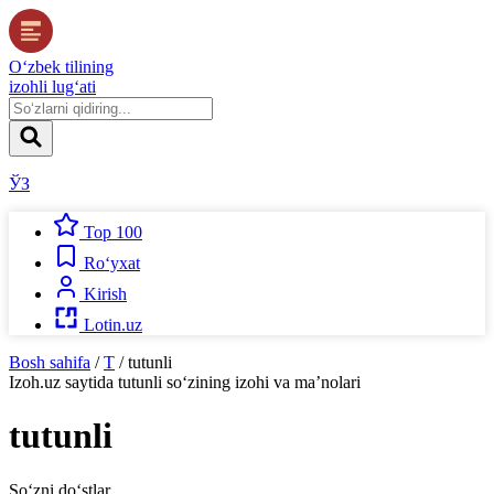
O‘zbek tilining
izohli lug‘ati
ЎЗ
Top 100
Ro‘yxat
Kirish
Lotin.uz
Bosh sahifa
/
T
/
tutunli
Izoh.uz
saytida
tutunli
so‘zining izohi va ma’nolari
tutunli
So‘zni do‘stlar