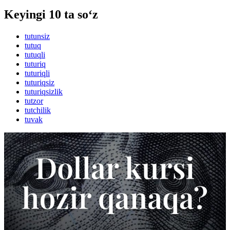
Keyingi 10 ta so‘z
tutunsiz
tutuq
tutuqli
tuturiq
tuturiqli
tuturiqsiz
tuturiqsizlik
tutzor
tutchilik
tuvak