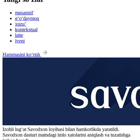
musannif
g‘o‘daymoq
xuzu’
kontekstual
latte
ivent
Hammasini ko‘rish
Izohli lugʻat
Savodxon
loyihasi bilan hamkorlikda yaratildi.
Savodxon dasturi matndagi imlo xatolarini aniqlash va tuzatishga