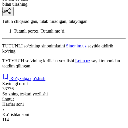
bilan ulashing
sifat
Tutun chiqaradigan, tutab turadigan, tutaydigan.
Tutunli porox. Tutunli moʻri.
TUTUNLI
so‘zining sinonimlarini
Sinonim.uz
saytida qidirib
ko‘ring.
ТУТУНЛИ
so‘zining kirillcha yozilishi
Lotin.uz
sayti tomonidan
taqdim qilingan.
Ro‘yxatga qo‘shish
Saytdagi o‘rni
33736
So‘zning teskari yozilishi
ilnutut
Harflar soni
7
Ko‘rishlar soni
114