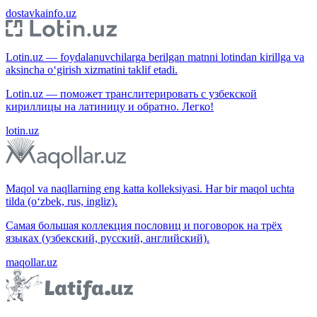
dostavkainfo.uz
Lotin.uz — foydalanuvchilarga berilgan matnni lotindan kirillga va
aksincha o‘girish xizmatini taklif etadi.
Lotin.uz — поможет транслитерировать с узбекской
кириллицы на латиницу и обратно. Легко!
lotin.uz
Maqol va naqllarning eng katta kolleksiyasi. Har bir maqol uchta
tilda (o‘zbek, rus, ingliz).
Самая большая коллекция пословиц и поговорок на трёх
языках (узбекский, русский, английский).
maqollar.uz