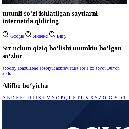
tutunli so‘zi ishlatilgan saytlarni
internetda qidiring
Google
Яндекс
Bing
Siz uchun qiziq bo‘lishi mumkin bo‘lgan
so‘zlar
abbosiy
abadulabad
absolyut
abbreviatura
abr
aʼzo
abyot
Qurʼon
abdol
Alifbo bo‘yicha
A
B
D
E
F
G
H
I
J
K
L
M
N
O
P
Q
R
S
T
U
V
X
Y
Z
O‘
G‘
Sh
Ch