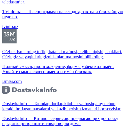
teledasturlar.
TVinfo.uz — Телепрограмма на сегодня, завтра и ближайшую
неделю.
tvinfo.uz
O‘zbek Ismlarning to‘liq, batafsil ma’nosi, kelib chiqishi, shakllari.
O‘zingiz va yaqinlaringizni ismlari ma’nosini bilib oling.
Полный смысл, происхождение, формы узбекских имён.
Узнайте смысл своего имени и имён близких.
ismlar.com
DostavkaInfo — Taomlar, dorilar, kitoblar va boshqa uy uchun
kerakli bo‘lagan narsalarni yetkazib berish xizmatlari bor servislar.
DostavkaInfo — Каталог сервисов, предлагающих доставку
еды, лекарств, книг и товаров для дома.