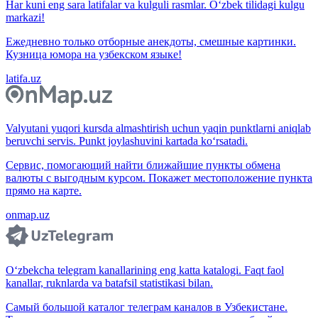
Har kuni eng sara latifalar va kulguli rasmlar. O‘zbek tilidagi kulgu
markazi!
Ежедневно только отборные анекдоты, смешные картинки.
Кузница юмора на узбекском языке!
latifa.uz
Valyutani yuqori kursda almashtirish uchun yaqin punktlarni aniqlab
beruvchi servis. Punkt joylashuvini kartada ko‘rsatadi.
Сервис, помогающий найти ближайшие пункты обмена
валюты с выгодным курсом. Покажет местоположение пункта
прямо на карте.
onmap.uz
O‘zbekcha telegram kanallarining eng katta katalogi. Faqt faol
kanallar, ruknlarda va batafsil statistikasi bilan.
Самый большой каталог телеграм каналов в Узбекистане.