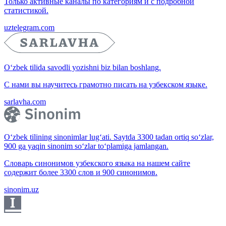
Только активные каналы по категориям и с подробной
статистикой.
uztelegram.com
O‘zbek tilida savodli yozishni biz bilan boshlang.
С нами вы научитесь грамотно писать на узбекском языке.
sarlavha.com
O‘zbek tilining sinonimlar lug‘ati. Saytda 3300 tadan ortiq so‘zlar,
900 ga yaqin sinonim so‘zlar to‘plamiga jamlangan.
Словарь синонимов узбекского языка на нашем сайте
содержит более 3300 слов и 900 синонимов.
sinonim.uz