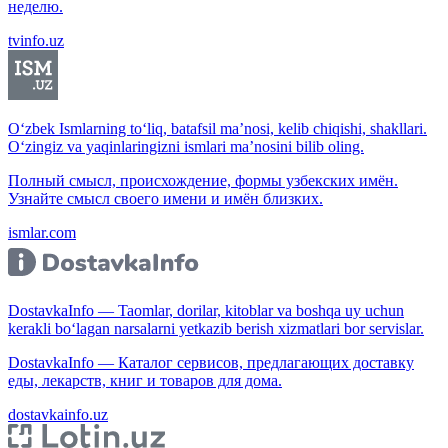
неделю.
tvinfo.uz
O‘zbek Ismlarning to‘liq, batafsil ma’nosi, kelib chiqishi, shakllari.
O‘zingiz va yaqinlaringizni ismlari ma’nosini bilib oling.
Полный смысл, происхождение, формы узбекских имён.
Узнайте смысл своего имени и имён близких.
ismlar.com
DostavkaInfo — Taomlar, dorilar, kitoblar va boshqa uy uchun
kerakli bo‘lagan narsalarni yetkazib berish xizmatlari bor servislar.
DostavkaInfo — Каталог сервисов, предлагающих доставку
еды, лекарств, книг и товаров для дома.
dostavkainfo.uz