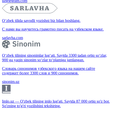
uztelegram.com
O‘zbek tilida savodli yozishni biz bilan boshlang.
С нами вы научитесь грамотно писать на узбекском языке.
sarlavha.com
O‘zbek tilining sinonimlar lug‘ati. Saytda 3300 tadan ortiq so‘zlar,
900 ga yaqin sinonim so‘zlar to‘plamiga jamlangan.
Словарь синонимов узбекского языка на нашем сайте
содержит более 3300 слов и 900 синонимов.
sinonim.uz
Imlo.uz — O'zbek tilining imlo lug'ati. Saytda 87 000 ortiq so'z bor.
So'zning to'g'ri yozilishini tekshiring.