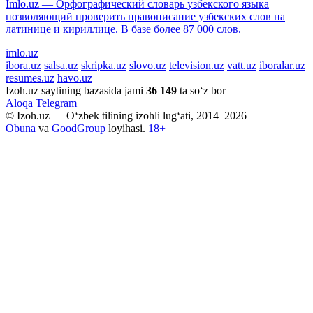
Imlo.uz — Орфографический словарь узбекского языка
позволяющий проверить правописание узбекских слов на
латинице и кириллице. В базе более 87 000 слов.
imlo.uz
ibora.uz
salsa.uz
skripka.uz
slovo.uz
television.uz
vatt.uz
iboralar.uz
resumes.uz
havo.uz
Izoh.uz saytining bazasida jami
36 149
ta so‘z bor
Aloqa
Telegram
© Izoh.uz — O‘zbek tilining izohli lug‘ati, 2014–2026
Obuna
va
GoodGroup
loyihasi.
18+