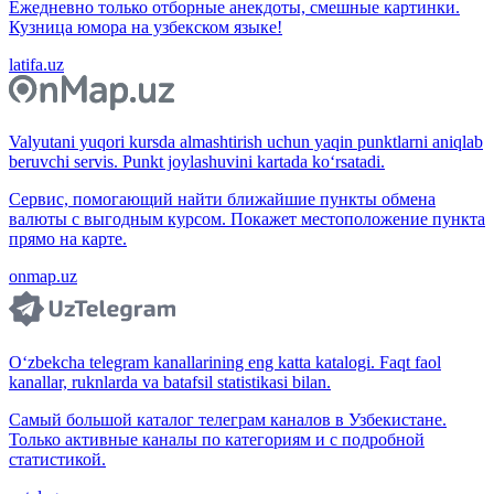
Ежедневно только отборные анекдоты, смешные картинки.
Кузница юмора на узбекском языке!
latifa.uz
Valyutani yuqori kursda almashtirish uchun yaqin punktlarni aniqlab
beruvchi servis. Punkt joylashuvini kartada ko‘rsatadi.
Сервис, помогающий найти ближайшие пункты обмена
валюты с выгодным курсом. Покажет местоположение пункта
прямо на карте.
onmap.uz
O‘zbekcha telegram kanallarining eng katta katalogi. Faqt faol
kanallar, ruknlarda va batafsil statistikasi bilan.
Самый большой каталог телеграм каналов в Узбекистане.
Только активные каналы по категориям и с подробной
статистикой.