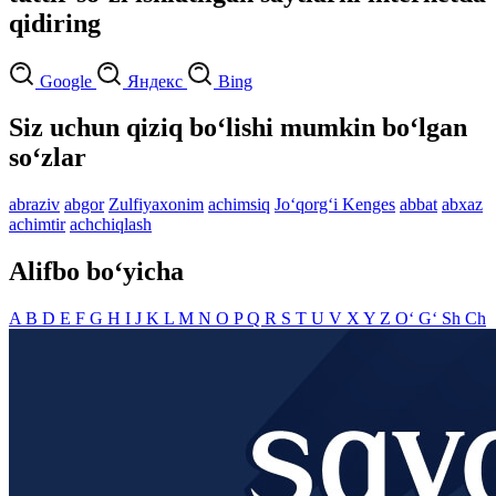
qidiring
Google
Яндекс
Bing
Siz uchun qiziq bo‘lishi mumkin bo‘lgan
so‘zlar
abraziv
abgor
Zulfiyaxonim
achimsiq
Jo‘qorg‘i Kenges
abbat
abxaz
achimtir
achchiqlash
Alifbo bo‘yicha
A
B
D
E
F
G
H
I
J
K
L
M
N
O
P
Q
R
S
T
U
V
X
Y
Z
O‘
G‘
Sh
Ch