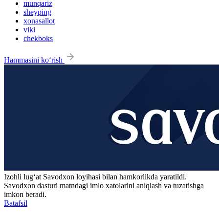
munqariz
sheyping
xonasallot
viki
chekboks
Hammasini ko‘rish
Izohli lugʻat
Savodxon
loyihasi bilan hamkorlikda yaratildi.
Savodxon dasturi matndagi imlo xatolarini aniqlash va tuzatishga
imkon beradi.
Batafsil