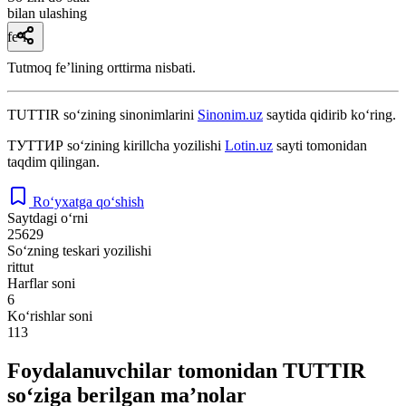
bilan ulashing
fe’l
Tutmoq feʼlining orttirma nisbati.
TUTTIR
so‘zining sinonimlarini
Sinonim.uz
saytida qidirib ko‘ring.
ТУТТИР
so‘zining kirillcha yozilishi
Lotin.uz
sayti tomonidan
taqdim qilingan.
Ro‘yxatga qo‘shish
Saytdagi o‘rni
25629
So‘zning teskari yozilishi
rittut
Harflar soni
6
Ko‘rishlar soni
113
Foydalanuvchilar tomonidan TUTTIR
so‘ziga berilgan ma’nolar