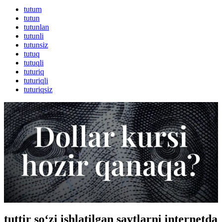
tutum
tutun
tutunlan
tutunli
tutunsiz
tutuq
tutuqli
tuturiq
tuturiqli
tuturiqsiz
tuttir so‘zi ishlatilgan saytlarni internetda