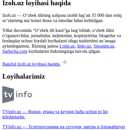
Izoh.uz loyihasi haqida
Izoh.uz — O‘zbek tilining xalqona izohli lug‘ati 35 000 dan ortiq
so‘zlarning ma’nolari ibora va misollar bilan keltirilgan.
Yillar davomida “O‘zbek tili kuni”ga bag‘ishlab, o‘zbek tilini
o‘rganuvchilar, jurnalistlar, tarjimonlar, kopirayterlar, blogerlar va
boshqalar uchun foydali loyihalarni ishga tushirishni an’anaga
aylantirganmiz. Bizning jamoa
Lotin.uz
,
Imlo.uz
,
Sinonim.uz
,
Sarlavha.com
loyihalarini hukmingizga havola qilgan.
Batafsil Izoh.uz loyihasi haqida
Loyihalarimiz
TVinfo.uz — Bugun, ertaga va keyingi hafta uchun to‘liq
teledasturlar.
TVinfo.uz — Телепрограмма на сегодня, завтра и ближайшую