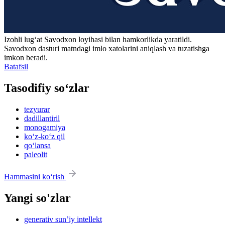
Izohli lugʻat
Savodxon
loyihasi bilan hamkorlikda yaratildi.
Savodxon dasturi matndagi imlo xatolarini aniqlash va tuzatishga
imkon beradi.
Batafsil
Tasodifiy so‘zlar
tezyurar
dadillantiril
monogamiya
ko‘z-ko‘z qil
qo‘lansa
paleolit
Hammasini ko‘rish
Yangi so'zlar
generativ sun’iy intellekt