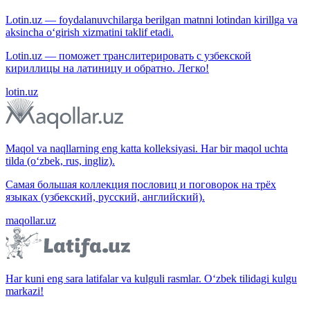
Lotin.uz — foydalanuvchilarga berilgan matnni lotindan kirillga va
aksincha o‘girish xizmatini taklif etadi.
Lotin.uz — поможет транслитерировать с узбекской
кириллицы на латиницу и обратно. Легко!
lotin.uz
Maqol va naqllarning eng katta kolleksiyasi. Har bir maqol uchta
tilda (o‘zbek, rus, ingliz).
Самая большая коллекция пословиц и поговорок на трёх
языках (узбекский, русский, английский).
maqollar.uz
Har kuni eng sara latifalar va kulguli rasmlar. O‘zbek tilidagi kulgu
markazi!