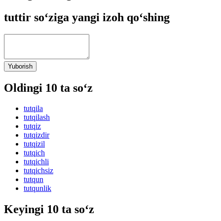
tuttir so‘ziga yangi izoh qo‘shing
Yuborish
Oldingi 10 ta so‘z
tutqila
tutqilash
tutqiz
tutqizdir
tutqizil
tutqich
tutqichli
tutqichsiz
tutqun
tutqunlik
Keyingi 10 ta so‘z