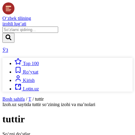
O‘zbek tilining
izohli lug‘ati
ЎЗ
Top 100
Ro‘yxat
Kirish
Lotin.uz
Bosh sahifa
/
T
/
tuttir
Izoh.uz
saytida
tuttir
so‘zining izohi va ma’nolari
tuttir
So‘zni do‘stlar