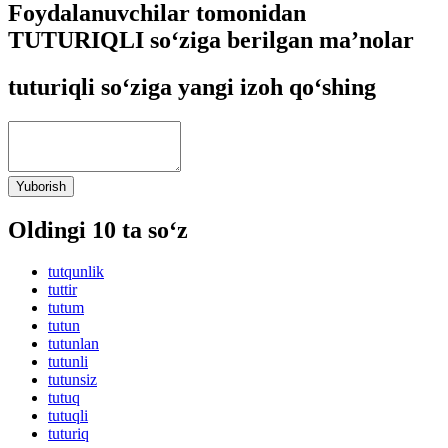
Foydalanuvchilar tomonidan
TUTURIQLI so‘ziga berilgan ma’nolar
tuturiqli so‘ziga yangi izoh qo‘shing
Yuborish
Oldingi 10 ta so‘z
tutqunlik
tuttir
tutum
tutun
tutunlan
tutunli
tutunsiz
tutuq
tutuqli
tuturiq