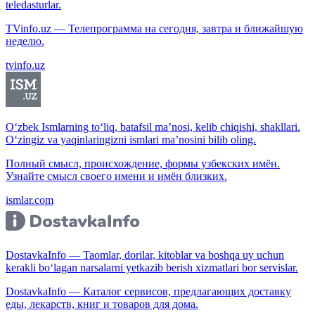
teledasturlar.
TVinfo.uz — Телепрограмма на сегодня, завтра и ближайшую
неделю.
tvinfo.uz
O‘zbek Ismlarning to‘liq, batafsil ma’nosi, kelib chiqishi, shakllari.
O‘zingiz va yaqinlaringizni ismlari ma’nosini bilib oling.
Полный смысл, происхождение, формы узбекских имён.
Узнайте смысл своего имени и имён близких.
ismlar.com
DostavkaInfo — Taomlar, dorilar, kitoblar va boshqa uy uchun
kerakli bo‘lagan narsalarni yetkazib berish xizmatlari bor servislar.
DostavkaInfo — Каталог сервисов, предлагающих доставку
еды, лекарств, книг и товаров для дома.