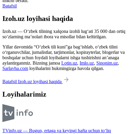
imkon beradi.
Batafsil
Izoh.uz loyihasi haqida
Izoh.uz — O‘zbek tilining xalqona izohli lug‘ati 35 000 dan ortiq
so‘zlarning ma’nolari ibora va misollar bilan keltirilgan.
Yillar davomida “O‘zbek tili kuni”ga bag‘ishlab, o‘zbek tilini
o‘rganuvchilar, jurnalistlar, tarjimonlar, kopirayterlar, blogerlar va
boshqalar uchun foydali loyihalarni ishga tushirishni an’anaga
aylantirganmiz. Bizning jamoa
Lotin.uz
,
Imlo.uz
,
Sinonim.uz
,
Sarlavha.com
loyihalarini hukmingizga havola qilgan.
Batafsil Izoh.uz loyihasi haqida
Loyihalarimiz
TVinfo.uz — Bugun, ertaga va keyingi hafta uchun to‘liq