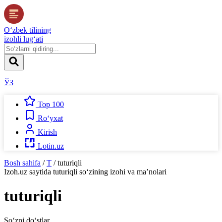
O‘zbek tilining
izohli lug‘ati
ЎЗ
Top 100
Ro‘yxat
Kirish
Lotin.uz
Bosh sahifa
/
T
/
tuturiqli
Izoh.uz
saytida
tuturiqli
so‘zining izohi va ma’nolari
tuturiqli
So‘zni do‘stlar