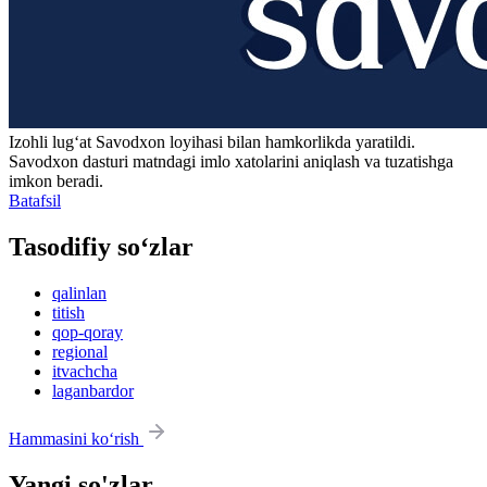
Izohli lugʻat
Savodxon
loyihasi bilan hamkorlikda yaratildi.
Savodxon dasturi matndagi imlo xatolarini aniqlash va tuzatishga
imkon beradi.
Batafsil
Tasodifiy so‘zlar
qalinlan
titish
qop-qoray
regional
itvachcha
laganbardor
Hammasini ko‘rish
Yangi so'zlar