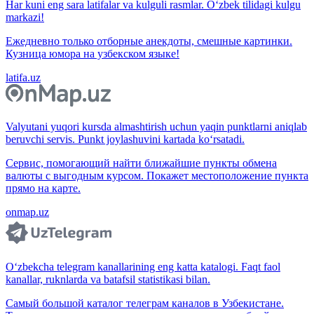
Har kuni eng sara latifalar va kulguli rasmlar. O‘zbek tilidagi kulgu
markazi!
Ежедневно только отборные анекдоты, смешные картинки.
Кузница юмора на узбекском языке!
latifa.uz
Valyutani yuqori kursda almashtirish uchun yaqin punktlarni aniqlab
beruvchi servis. Punkt joylashuvini kartada ko‘rsatadi.
Сервис, помогающий найти ближайшие пункты обмена
валюты с выгодным курсом. Покажет местоположение пункта
прямо на карте.
onmap.uz
O‘zbekcha telegram kanallarining eng katta katalogi. Faqt faol
kanallar, ruknlarda va batafsil statistikasi bilan.
Самый большой каталог телеграм каналов в Узбекистане.