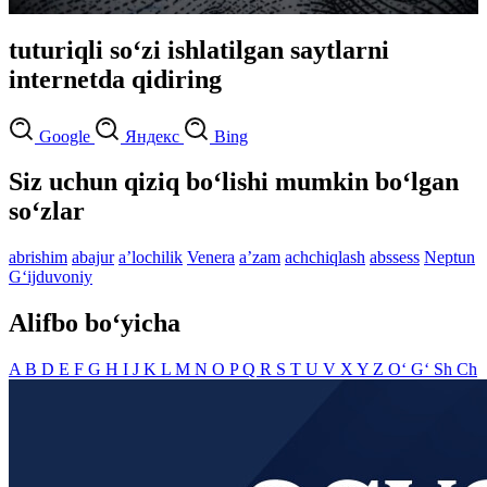
tuturiqli so‘zi ishlatilgan saytlarni
internetda qidiring
Google
Яндекс
Bing
Siz uchun qiziq bo‘lishi mumkin bo‘lgan
so‘zlar
abrishim
abajur
aʼlochilik
Venera
aʼzam
achchiqlash
abssess
Neptun
G‘ijduvoniy
Alifbo bo‘yicha
A
B
D
E
F
G
H
I
J
K
L
M
N
O
P
Q
R
S
T
U
V
X
Y
Z
O‘
G‘
Sh
Ch