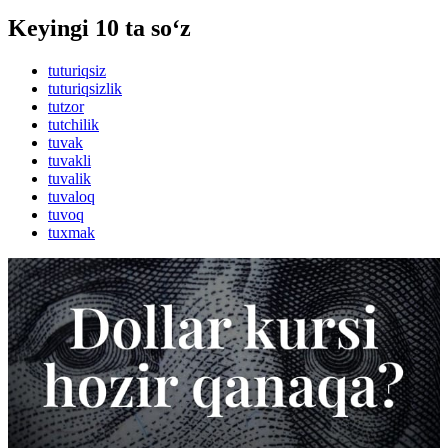
Keyingi 10 ta so‘z
tuturiqsiz
tuturiqsizlik
tutzor
tutchilik
tuvak
tuvakli
tuvalik
tuvaloq
tuvoq
tuxmak