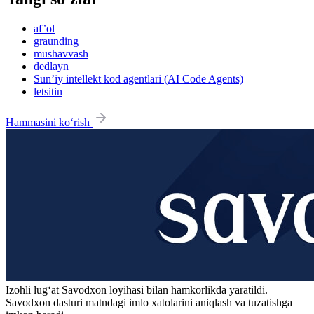
af’ol
graunding
mushavvash
dedlayn
Sun’iy intellekt kod agentlari (AI Code Agents)
letsitin
Hammasini ko‘rish
Izohli lugʻat
Savodxon
loyihasi bilan hamkorlikda yaratildi.
Savodxon dasturi matndagi imlo xatolarini aniqlash va tuzatishga