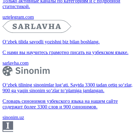
Только активные каналы по категориям и с подробной
статистикой.
uztelegram.com
O‘zbek tilida savodli yozishni biz bilan boshlang.
С нами вы научитесь грамотно писать на узбекском языке.
sarlavha.com
O‘zbek tilining sinonimlar lug‘ati. Saytda 3300 tadan ortiq so‘zlar,
900 ga yaqin sinonim so‘zlar to‘plamiga jamlangan.
Словарь синонимов узбекского языка на нашем сайте
содержит более 3300 слов и 900 синонимов.
sinonim.uz