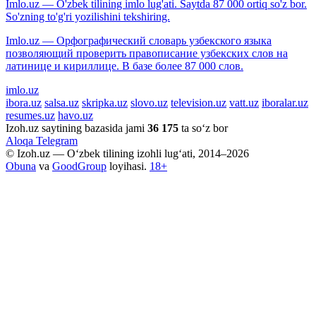
Imlo.uz — O'zbek tilining imlo lug'ati. Saytda 87 000 ortiq so'z bor.
So'zning to'g'ri yozilishini tekshiring.
Imlo.uz — Орфографический словарь узбекского языка
позволяющий проверить правописание узбекских слов на
латинице и кириллице. В базе более 87 000 слов.
imlo.uz
ibora.uz
salsa.uz
skripka.uz
slovo.uz
television.uz
vatt.uz
iboralar.uz
resumes.uz
havo.uz
Izoh.uz saytining bazasida jami
36 175
ta so‘z bor
Aloqa
Telegram
© Izoh.uz — O‘zbek tilining izohli lug‘ati, 2014–2026
Obuna
va
GoodGroup
loyihasi.
18+