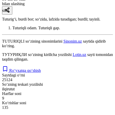
bilan ulashing
sifat
Tuturigʻi, burdi bor; soʻzida, lafzida turadigan; burdli; tayinli.
Tuturiqli odam. Tuturiqli gap.
TUTURIQLI
so‘zining sinonimlarini
Sinonim.uz
saytida qidirib
ko‘ring.
ТУТУРИҚЛИ
so‘zining kirillcha yozilishi
Lotin.uz
sayti tomonidan
taqdim qilingan.
Ro‘yxatga qo‘shish
Saytdagi o‘rni
25124
So‘zning teskari yozilishi
ilqirutut
Harflar soni
9
Ko‘rishlar soni
135