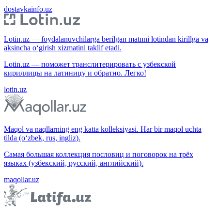
dostavkainfo.uz
Lotin.uz — foydalanuvchilarga berilgan matnni lotindan kirillga va
aksincha o‘girish xizmatini taklif etadi.
Lotin.uz — поможет транслитерировать с узбекской
кириллицы на латиницу и обратно. Легко!
lotin.uz
Maqol va naqllarning eng katta kolleksiyasi. Har bir maqol uchta
tilda (o‘zbek, rus, ingliz).
Самая большая коллекция пословиц и поговорок на трёх
языках (узбекский, русский, английский).
maqollar.uz