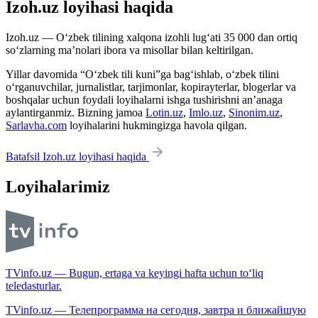
Izoh.uz loyihasi haqida
Izoh.uz — O‘zbek tilining xalqona izohli lug‘ati 35 000 dan ortiq
so‘zlarning ma’nolari ibora va misollar bilan keltirilgan.
Yillar davomida “O‘zbek tili kuni”ga bag‘ishlab, o‘zbek tilini
o‘rganuvchilar, jurnalistlar, tarjimonlar, kopirayterlar, blogerlar va
boshqalar uchun foydali loyihalarni ishga tushirishni an’anaga
aylantirganmiz. Bizning jamoa
Lotin.uz
,
Imlo.uz
,
Sinonim.uz
,
Sarlavha.com
loyihalarini hukmingizga havola qilgan.
Batafsil Izoh.uz loyihasi haqida
Loyihalarimiz
TVinfo.uz — Bugun, ertaga va keyingi hafta uchun to‘liq
teledasturlar.
TVinfo.uz — Телепрограмма на сегодня, завтра и ближайшую