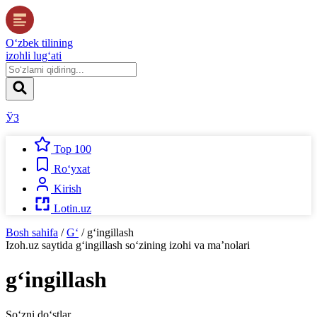
O‘zbek tilining
izohli lug‘ati
ЎЗ
Top 100
Ro‘yxat
Kirish
Lotin.uz
Bosh sahifa
/
G‘
/
g‘ingillash
Izoh.uz
saytida
g‘ingillash
so‘zining izohi va ma’nolari
g‘ingillash
So‘zni do‘stlar