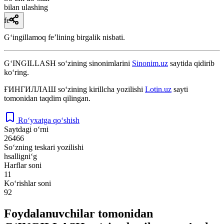
bilan ulashing
fe’l
Gʻingillamoq feʼlining birgalik nisbati.
G‘INGILLASH
so‘zining sinonimlarini
Sinonim.uz
saytida qidirib
ko‘ring.
ҒИНГИЛЛАШ
so‘zining kirillcha yozilishi
Lotin.uz
sayti
tomonidan taqdim qilingan.
Ro‘yxatga qo‘shish
Saytdagi o‘rni
26466
So‘zning teskari yozilishi
hsalligni‘g
Harflar soni
11
Ko‘rishlar soni
92
Foydalanuvchilar tomonidan