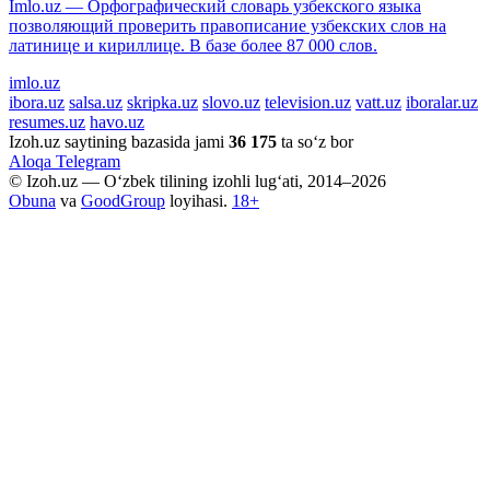
Imlo.uz — Орфографический словарь узбекского языка
позволяющий проверить правописание узбекских слов на
латинице и кириллице. В базе более 87 000 слов.
imlo.uz
ibora.uz
salsa.uz
skripka.uz
slovo.uz
television.uz
vatt.uz
iboralar.uz
resumes.uz
havo.uz
Izoh.uz saytining bazasida jami
36 175
ta so‘z bor
Aloqa
Telegram
© Izoh.uz — O‘zbek tilining izohli lug‘ati, 2014–2026
Obuna
va
GoodGroup
loyihasi.
18+