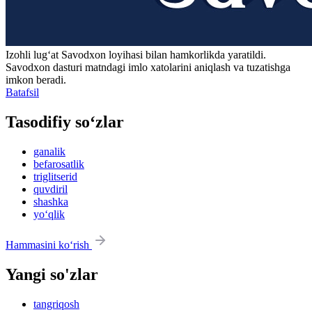
Izohli lugʻat
Savodxon
loyihasi bilan hamkorlikda yaratildi.
Savodxon dasturi matndagi imlo xatolarini aniqlash va tuzatishga
imkon beradi.
Batafsil
Tasodifiy so‘zlar
ganalik
befarosatlik
triglitserid
quvdiril
shashka
yo‘qlik
Hammasini ko‘rish
Yangi so'zlar
tangriqosh