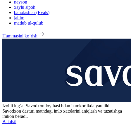
nayson
xaylu sipoh
baholashlar (Evals)
jahim
matlub ul-qulub
Hammasini ko‘rish
Izohli lugʻat
Savodxon
loyihasi bilan hamkorlikda yaratildi.
Savodxon dasturi matndagi imlo xatolarini aniqlash va tuzatishga
imkon beradi.
Batafsil