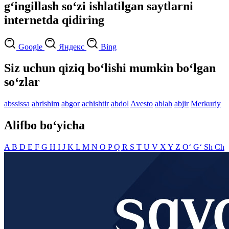
g‘ingillash so‘zi ishlatilgan saytlarni
internetda qidiring
Google
Яндекс
Bing
Siz uchun qiziq bo‘lishi mumkin bo‘lgan
so‘zlar
abssissa
abrishim
abgor
achishtir
abdol
Avesto
ablah
abjir
Merkuriy
Alifbo bo‘yicha
A
B
D
E
F
G
H
I
J
K
L
M
N
O
P
Q
R
S
T
U
V
X
Y
Z
O‘
G‘
Sh
Ch