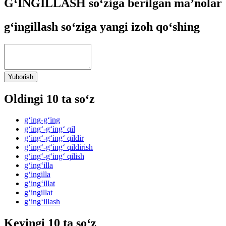
G‘INGILLASH so‘ziga berilgan ma’nolar
g‘ingillash so‘ziga yangi izoh qo‘shing
Yuborish
Oldingi 10 ta so‘z
g‘ing-g‘ing
g‘ing‘-g‘ing‘ qil
g‘ing‘-g‘ing‘ qildir
g‘ing‘-g‘ing‘ qildirish
g‘ing‘-g‘ing‘ qilish
g‘ing‘illa
g‘ingilla
g‘ing‘illat
g‘ingillat
g‘ing‘illash
Keyingi 10 ta so‘z