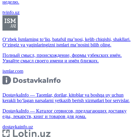
неделю.
tvinfo.uz
O‘zbek Ismlarning to‘liq, batafsil ma’nosi, kelib chiqishi, shakllari.
O‘zingiz va yaqinlaringizni ismlari ma’nosini bilib oling.
Полный смысл, происхождение, формы узбекских имён.
Узнайте смысл своего имени и имён близких.
ismlar.com
DostavkaInfo — Taomlar, dorilar, kitoblar va boshqa uy uchun
kerakli bo‘lagan narsalarni yetkazib berish xizmatlari bor servislar.
DostavkaInfo — Каталог сервисов, предлагающих доставку
еды, лекарств, книг и товаров для дома.
dostavkainfo.uz