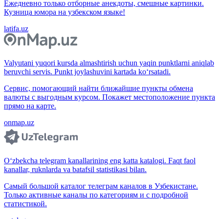
Ежедневно только отборные анекдоты, смешные картинки.
Кузница юмора на узбекском языке!
latifa.uz
Valyutani yuqori kursda almashtirish uchun yaqin punktlarni aniqlab
beruvchi servis. Punkt joylashuvini kartada ko‘rsatadi.
Сервис, помогающий найти ближайшие пункты обмена
валюты с выгодным курсом. Покажет местоположение пункта
прямо на карте.
onmap.uz
O‘zbekcha telegram kanallarining eng katta katalogi. Faqt faol
kanallar, ruknlarda va batafsil statistikasi bilan.
Самый большой каталог телеграм каналов в Узбекистане.
Только активные каналы по категориям и с подробной
статистикой.