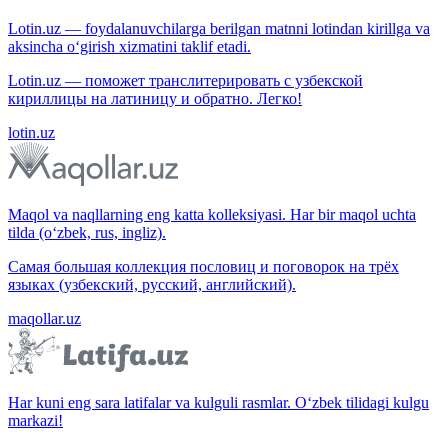
Lotin.uz — foydalanuvchilarga berilgan matnni lotindan kirillga va
aksincha o‘girish xizmatini taklif etadi.
Lotin.uz — поможет транслитерировать с узбекской
кириллицы на латиницу и обратно. Легко!
lotin.uz
Maqol va naqllarning eng katta kolleksiyasi. Har bir maqol uchta
tilda (o‘zbek, rus, ingliz).
Самая большая коллекция пословиц и поговорок на трёх
языках (узбекский, русский, английский).
maqollar.uz
Har kuni eng sara latifalar va kulguli rasmlar. O‘zbek tilidagi kulgu
markazi!