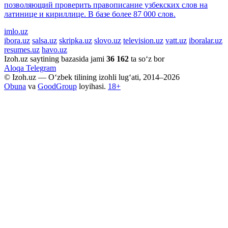
позволяющий проверить правописание узбекских слов на
латинице и кириллице. В базе более 87 000 слов.
imlo.uz
ibora.uz
salsa.uz
skripka.uz
slovo.uz
television.uz
vatt.uz
iboralar.uz
resumes.uz
havo.uz
Izoh.uz saytining bazasida jami
36 162
ta so‘z bor
Aloqa
Telegram
© Izoh.uz — O‘zbek tilining izohli lug‘ati, 2014–2026
Obuna
va
GoodGroup
loyihasi.
18+