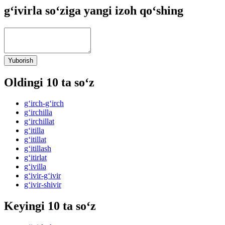
g‘ivirla so‘ziga yangi izoh qo‘shing
Yuborish
Oldingi 10 ta so‘z
g‘irch-g‘irch
g‘irchilla
g‘irchillat
g‘itilla
g‘itillat
g‘itillash
g‘itirlat
g‘ivilla
g‘ivir-g‘ivir
g‘ivir-shivir
Keyingi 10 ta so‘z