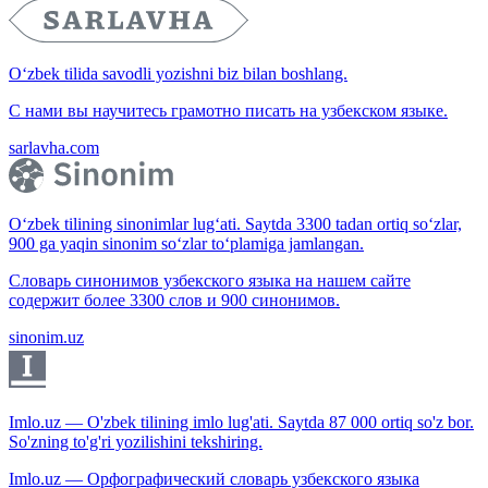
O‘zbek tilida savodli yozishni biz bilan boshlang.
С нами вы научитесь грамотно писать на узбекском языке.
sarlavha.com
O‘zbek tilining sinonimlar lug‘ati. Saytda 3300 tadan ortiq so‘zlar,
900 ga yaqin sinonim so‘zlar to‘plamiga jamlangan.
Словарь синонимов узбекского языка на нашем сайте
содержит более 3300 слов и 900 синонимов.
sinonim.uz
Imlo.uz — O'zbek tilining imlo lug'ati. Saytda 87 000 ortiq so'z bor.
So'zning to'g'ri yozilishini tekshiring.
Imlo.uz — Орфографический словарь узбекского языка