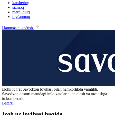
karshering
sizmoq
mardudluq
tirg‘anmoq
Hammasini ko‘rish
Izohli lugʻat
Savodxon
loyihasi bilan hamkorlikda yaratildi.
Savodxon dasturi matndagi imlo xatolarini aniqlash va tuzatishga
imkon beradi.
Batafsil
Izoh.uz loyihasi haqida