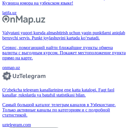
Кузница юмора на узбекском языке!
latifa.uz
Valyutani yuqori kursda almashtirish uchun yaqin punktlarni aniqlab
beruvchi servis. Punkt joylashuvini kartada ko‘rsatadi.
Сервис, помогающий найти ближайшие пункты обмена
валюты с выгодным курсом. Покажет местоположение пункта
прямо на карте.
onmap.uz
O‘zbekcha telegram kanallarining eng katta katalogi. Faqt faol
kanallar, ruknlarda va batafsil statistikasi bilan.
Самый большой каталог телеграм каналов в Узбекистане.
Только активные каналы по категориям и с подробной
статистикой.
uztelegram.com