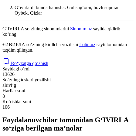
Gʻivirlardi bunda hamisha: Gul sugʻorar, hovli supurar
Oybek, Qizlar
G‘IVIRLA
so‘zining sinonimlarini
Sinonim.uz
saytida qidirib
ko‘ring.
ҒИВИРЛА
so‘zining kirillcha yozilishi
Lotin.uz
sayti tomonidan
taqdim qilingan.
Ro‘yxatga qo‘shish
Saytdagi o‘rni
13626
So‘zning teskari yozilishi
alrivi‘g
Harflar soni
8
Ko‘rishlar soni
106
Foydalanuvchilar tomonidan G‘IVIRLA
so‘ziga berilgan ma’nolar