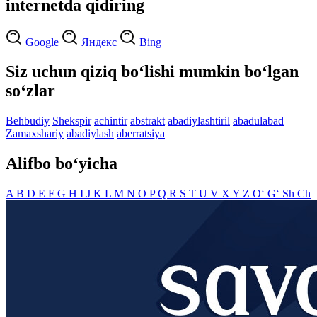
internetda qidiring
Google
Яндекс
Bing
Siz uchun qiziq bo‘lishi mumkin bo‘lgan
so‘zlar
Behbudiy
Shekspir
achintir
abstrakt
abadiylashtiril
abadulabad
Zamaxshariy
abadiylash
aberratsiya
Alifbo bo‘yicha
A
B
D
E
F
G
H
I
J
K
L
M
N
O
P
Q
R
S
T
U
V
X
Y
Z
O‘
G‘
Sh
Ch