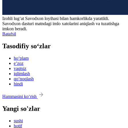
Izohli lugʻat
Savodxon
loyihasi bilan hamkorlikda yaratildi.
Savodxon dasturi matndagi imlo xatolarini aniqlash va tuzatishga
imkon beradi.
Batafsil
Tasodifiy so‘zlar
ho‘plam
eʼzoz
vaqtsiz
iqlimlash
qo‘noqlash
hindi
Hammasini ko‘rish
Yangi so'zlar
sushi
hotif