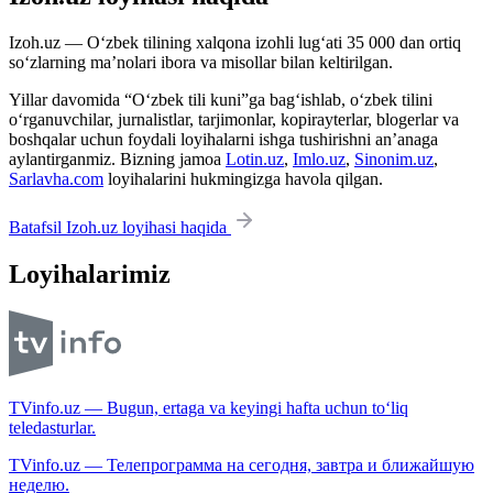
Izoh.uz — O‘zbek tilining xalqona izohli lug‘ati 35 000 dan ortiq
so‘zlarning ma’nolari ibora va misollar bilan keltirilgan.
Yillar davomida “O‘zbek tili kuni”ga bag‘ishlab, o‘zbek tilini
o‘rganuvchilar, jurnalistlar, tarjimonlar, kopirayterlar, blogerlar va
boshqalar uchun foydali loyihalarni ishga tushirishni an’anaga
aylantirganmiz. Bizning jamoa
Lotin.uz
,
Imlo.uz
,
Sinonim.uz
,
Sarlavha.com
loyihalarini hukmingizga havola qilgan.
Batafsil Izoh.uz loyihasi haqida
Loyihalarimiz
TVinfo.uz — Bugun, ertaga va keyingi hafta uchun to‘liq
teledasturlar.
TVinfo.uz — Телепрограмма на сегодня, завтра и ближайшую
неделю.