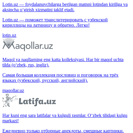
Lotin.uz — foydalanuvchilarga berilgan matnni lotindan kirillga va
aksincha o‘girish xizmatini taklif etadi.
Lotin.uz — поможет транслитерировать с узбекской
кириллицы на латиницу и обратно. Легко!
lotin.uz
Maqol va naqllarning eng katta kolleksiyasi. Har bir maqol uchta
tilda (o‘zbek, rus, ingliz).
Самая большая коллекция пословиц и поговорок на трёх
языках (узбекский, русский, английский).
maqollar.uz
Har kuni eng sara latifalar va kulguli rasmlar. O‘zbek tilidagi kulgu
markazi!
Ежедневно только отборные анекдоты, смешные картинки.