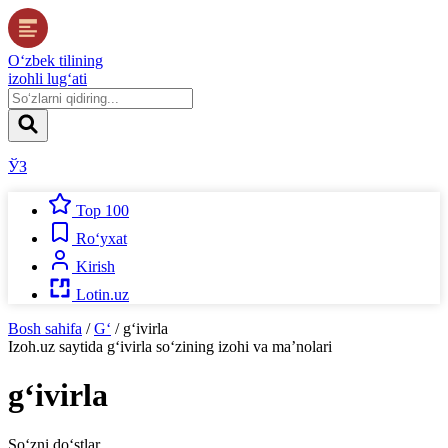
O‘zbek tilining
izohli lug‘ati
ЎЗ
Top 100
Ro‘yxat
Kirish
Lotin.uz
Bosh sahifa
/
G‘
/
g‘ivirla
Izoh.uz
saytida
g‘ivirla
so‘zining izohi va ma’nolari
g‘ivirla
So‘zni do‘stlar