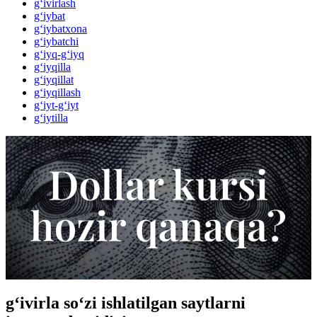
g‘ivirlash
g‘iybat
g‘iybatxona
g‘iybatchi
g‘iyq-g‘iyq
g‘iyqilla
g‘iyqillat
g‘iyqillash
g‘iyt-g‘iyt
g‘iytilla
g‘ivirla so‘zi ishlatilgan saytlarni