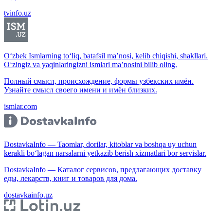
tvinfo.uz
O‘zbek Ismlarning to‘liq, batafsil ma’nosi, kelib chiqishi, shakllari.
O‘zingiz va yaqinlaringizni ismlari ma’nosini bilib oling.
Полный смысл, происхождение, формы узбекских имён.
Узнайте смысл своего имени и имён близких.
ismlar.com
DostavkaInfo — Taomlar, dorilar, kitoblar va boshqa uy uchun
kerakli bo‘lagan narsalarni yetkazib berish xizmatlari bor servislar.
DostavkaInfo — Каталог сервисов, предлагающих доставку
еды, лекарств, книг и товаров для дома.
dostavkainfo.uz