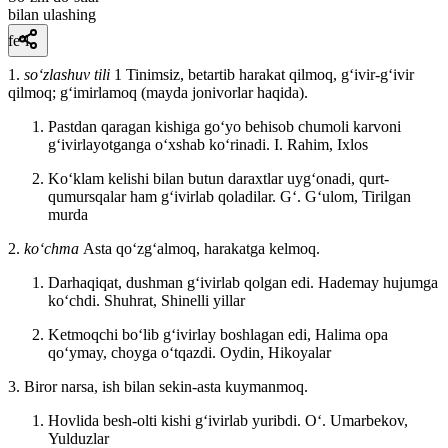
bilan ulashing
fe’l
1.
so‘zlashuv tili
1 Tinimsiz, betartib harakat qilmoq, gʻivir-gʻivir
qilmoq; gʻimirlamoq (mayda jonivorlar haqida).
Pastdan qaragan kishiga goʻyo behisob chumoli karvoni
gʻivirlayotganga oʻxshab koʻrinadi.
I. Rahim, Ixlos
Koʻklam kelishi bilan butun daraxtlar uygʻonadi, qurt-
qumursqalar ham gʻivirlab qoladilar.
Gʻ. Gʻulom, Tirilgan
murda
2.
koʻchma
Asta qoʻzgʻalmoq, harakatga kelmoq.
Darhaqiqat, dushman gʻivirlab qolgan edi. Hademay hujumga
koʻchdi.
Shuhrat, Shinelli yillar
Ketmoqchi boʻlib gʻivirlay boshlagan edi, Halima opa
qoʻymay, choyga oʻtqazdi.
Oydin, Hikoyalar
3. Biror narsa, ish bilan sekin-asta kuymanmoq.
Hovlida besh-olti kishi gʻivirlab yuribdi.
Oʻ. Umarbekov,
Yulduzlar