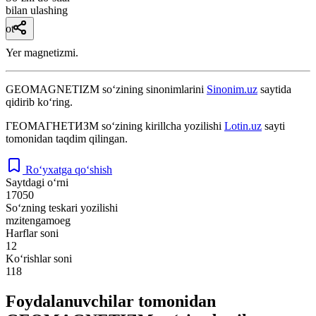
bilan ulashing
ot
Yer magnetizmi.
GEOMAGNETIZM
so‘zining sinonimlarini
Sinonim.uz
saytida
qidirib ko‘ring.
ГЕОМАГНЕТИЗМ
so‘zining kirillcha yozilishi
Lotin.uz
sayti
tomonidan taqdim qilingan.
Ro‘yxatga qo‘shish
Saytdagi o‘rni
17050
So‘zning teskari yozilishi
mzitengamoeg
Harflar soni
12
Ko‘rishlar soni
118
Foydalanuvchilar tomonidan