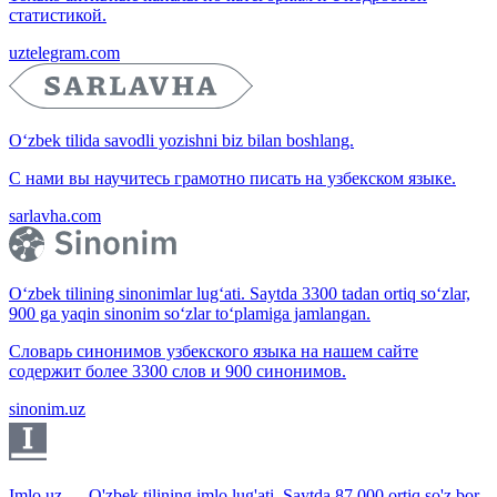
статистикой.
uztelegram.com
O‘zbek tilida savodli yozishni biz bilan boshlang.
С нами вы научитесь грамотно писать на узбекском языке.
sarlavha.com
O‘zbek tilining sinonimlar lug‘ati. Saytda 3300 tadan ortiq so‘zlar,
900 ga yaqin sinonim so‘zlar to‘plamiga jamlangan.
Словарь синонимов узбекского языка на нашем сайте
содержит более 3300 слов и 900 синонимов.
sinonim.uz
Imlo.uz — O'zbek tilining imlo lug'ati. Saytda 87 000 ortiq so'z bor.