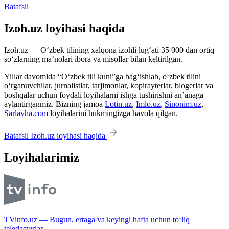
Batafsil
Izoh.uz loyihasi haqida
Izoh.uz — O‘zbek tilining xalqona izohli lug‘ati 35 000 dan ortiq
so‘zlarning ma’nolari ibora va misollar bilan keltirilgan.
Yillar davomida “O‘zbek tili kuni”ga bag‘ishlab, o‘zbek tilini
o‘rganuvchilar, jurnalistlar, tarjimonlar, kopirayterlar, blogerlar va
boshqalar uchun foydali loyihalarni ishga tushirishni an’anaga
aylantirganmiz. Bizning jamoa
Lotin.uz
,
Imlo.uz
,
Sinonim.uz
,
Sarlavha.com
loyihalarini hukmingizga havola qilgan.
Batafsil Izoh.uz loyihasi haqida
Loyihalarimiz
TVinfo.uz — Bugun, ertaga va keyingi hafta uchun to‘liq
teledasturlar.