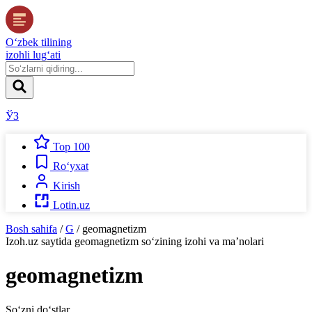
O‘zbek tilining
izohli lug‘ati
ЎЗ
Top 100
Ro‘yxat
Kirish
Lotin.uz
Bosh sahifa
/
G
/
geomagnetizm
Izoh.uz
saytida
geomagnetizm
so‘zining izohi va ma’nolari
geomagnetizm
So‘zni do‘stlar