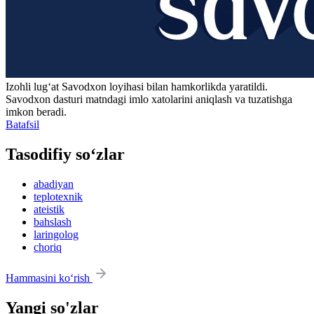
Izohli lugʻat
Savodxon
loyihasi bilan hamkorlikda yaratildi.
Savodxon dasturi matndagi imlo xatolarini aniqlash va tuzatishga
imkon beradi.
Batafsil
Tasodifiy so‘zlar
abadiyan
teplotexnik
ateistik
bahslash
laringolog
choriq
Hammasini ko‘rish
Yangi so'zlar