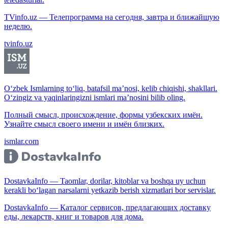
TVinfo.uz — Телепрограмма на сегодня, завтра и ближайшую
неделю.
tvinfo.uz
O‘zbek Ismlarning to‘liq, batafsil ma’nosi, kelib chiqishi, shakllari.
O‘zingiz va yaqinlaringizni ismlari ma’nosini bilib oling.
Полный смысл, происхождение, формы узбекских имён.
Узнайте смысл своего имени и имён близких.
ismlar.com
DostavkaInfo — Taomlar, dorilar, kitoblar va boshqa uy uchun
kerakli bo‘lagan narsalarni yetkazib berish xizmatlari bor servislar.
DostavkaInfo — Каталог сервисов, предлагающих доставку
еды, лекарств, книг и товаров для дома.