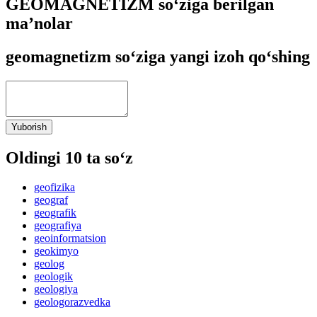
GEOMAGNETIZM so‘ziga berilgan
ma’nolar
geomagnetizm so‘ziga yangi izoh qo‘shing
Yuborish
Oldingi 10 ta so‘z
geofizika
geograf
geografik
geografiya
geoinformatsion
geokimyo
geolog
geologik
geologiya
geologorazvedka