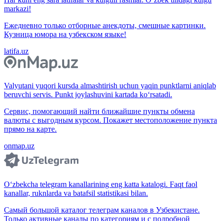
markazi!
Ежедневно только отборные анекдоты, смешные картинки.
Кузница юмора на узбекском языке!
latifa.uz
Valyutani yuqori kursda almashtirish uchun yaqin punktlarni aniqlab
beruvchi servis. Punkt joylashuvini kartada ko‘rsatadi.
Сервис, помогающий найти ближайшие пункты обмена
валюты с выгодным курсом. Покажет местоположение пункта
прямо на карте.
onmap.uz
O‘zbekcha telegram kanallarining eng katta katalogi. Faqt faol
kanallar, ruknlarda va batafsil statistikasi bilan.
Самый большой каталог телеграм каналов в Узбекистане.
Только активные каналы по категориям и с подробной