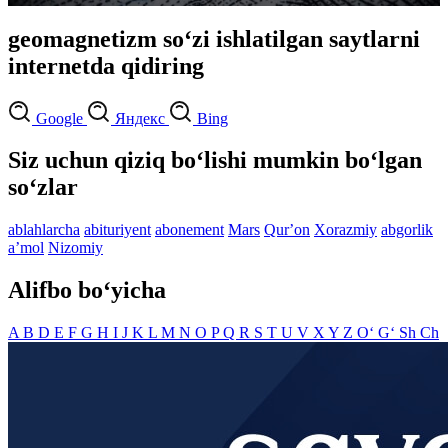
geomagnetizm so‘zi ishlatilgan saytlarni
internetda qidiring
Google
Яндекс
Bing
Siz uchun qiziq bo‘lishi mumkin bo‘lgan
so‘zlar
ablahlarcha
abituriyent
abonement
Mars
Qurʼon
Xorazmiy
abgorlik
aʼmol
Nizomiy
Alifbo bo‘yicha
A
B
D
E
F
G
H
I
J
K
L
M
N
O
P
Q
R
S
T
U
V
X
Y
Z
O‘
G‘
Sh
Ch