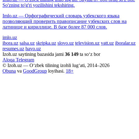
So'zning to'g'ri yozilishini tekshiring.
Imlo.uz — Орфографический словарь узбекского языка
позволяющий проверить правописание узбекских слов на
латинице и кириллице. В базе более 87 000 слов.
imlo.uz
ibora.uz
salsa.uz
skripka.uz
slovo.uz
television.uz
vatt.uz
iboralar.uz
resumes.uz
havo.uz
Izoh.uz saytining bazasida jami
36 149
ta so‘z bor
Aloqa
Telegram
© Izoh.uz — O‘zbek tilining izohli lug‘ati, 2014–2026
Obuna
va
GoodGroup
loyihasi.
18+