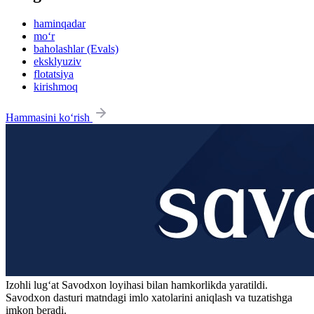
haminqadar
mo‘r
baholashlar (Evals)
eksklyuziv
flotatsiya
kirishmoq
Hammasini ko‘rish
Izohli lugʻat
Savodxon
loyihasi bilan hamkorlikda yaratildi.
Savodxon dasturi matndagi imlo xatolarini aniqlash va tuzatishga
imkon beradi.