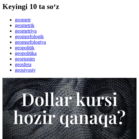
Keyingi 10 ta so‘z
geometr
geometrik
geometriya
geomorfologik
geomorfologiya
geopolitik
geopolitika
geortonim
geosfera
geosiyosiy