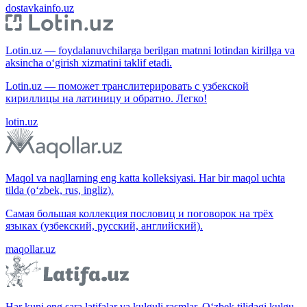
dostavkainfo.uz
Lotin.uz — foydalanuvchilarga berilgan matnni lotindan kirillga va
aksincha o‘girish xizmatini taklif etadi.
Lotin.uz — поможет транслитерировать с узбекской
кириллицы на латиницу и обратно. Легко!
lotin.uz
Maqol va naqllarning eng katta kolleksiyasi. Har bir maqol uchta
tilda (o‘zbek, rus, ingliz).
Самая большая коллекция пословиц и поговорок на трёх
языках (узбекский, русский, английский).
maqollar.uz
Har kuni eng sara latifalar va kulguli rasmlar. O‘zbek tilidagi kulgu