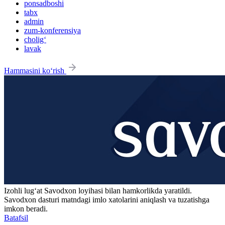
ponsadboshi
tabx
admin
zum-konferensiya
cholig‘
lavak
Hammasini ko‘rish
Izohli lugʻat
Savodxon
loyihasi bilan hamkorlikda yaratildi.
Savodxon dasturi matndagi imlo xatolarini aniqlash va tuzatishga
imkon beradi.
Batafsil