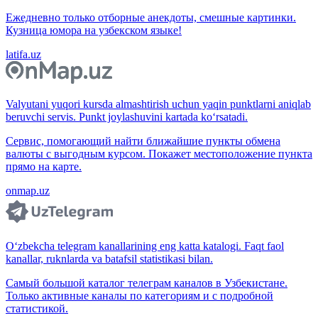
Ежедневно только отборные анекдоты, смешные картинки.
Кузница юмора на узбекском языке!
latifa.uz
Valyutani yuqori kursda almashtirish uchun yaqin punktlarni aniqlab
beruvchi servis. Punkt joylashuvini kartada ko‘rsatadi.
Сервис, помогающий найти ближайшие пункты обмена
валюты с выгодным курсом. Покажет местоположение пункта
прямо на карте.
onmap.uz
O‘zbekcha telegram kanallarining eng katta katalogi. Faqt faol
kanallar, ruknlarda va batafsil statistikasi bilan.
Самый большой каталог телеграм каналов в Узбекистане.
Только активные каналы по категориям и с подробной
статистикой.