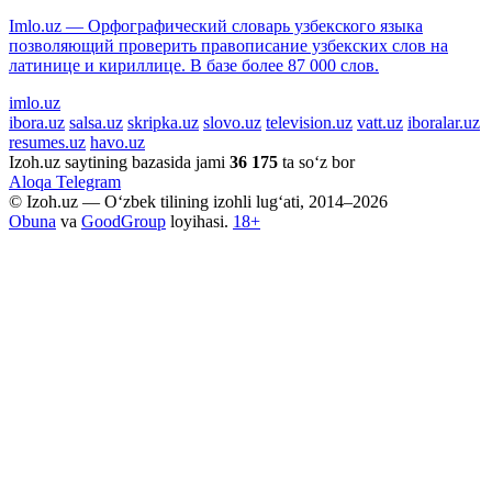
Imlo.uz — Орфографический словарь узбекского языка
позволяющий проверить правописание узбекских слов на
латинице и кириллице. В базе более 87 000 слов.
imlo.uz
ibora.uz
salsa.uz
skripka.uz
slovo.uz
television.uz
vatt.uz
iboralar.uz
resumes.uz
havo.uz
Izoh.uz saytining bazasida jami
36 175
ta so‘z bor
Aloqa
Telegram
© Izoh.uz — O‘zbek tilining izohli lug‘ati, 2014–2026
Obuna
va
GoodGroup
loyihasi.
18+