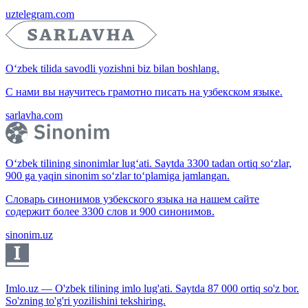
uztelegram.com
O‘zbek tilida savodli yozishni biz bilan boshlang.
С нами вы научитесь грамотно писать на узбекском языке.
sarlavha.com
O‘zbek tilining sinonimlar lug‘ati. Saytda 3300 tadan ortiq so‘zlar,
900 ga yaqin sinonim so‘zlar to‘plamiga jamlangan.
Словарь синонимов узбекского языка на нашем сайте
содержит более 3300 слов и 900 синонимов.
sinonim.uz
Imlo.uz — O'zbek tilining imlo lug'ati. Saytda 87 000 ortiq so'z bor.
So'zning to'g'ri yozilishini tekshiring.