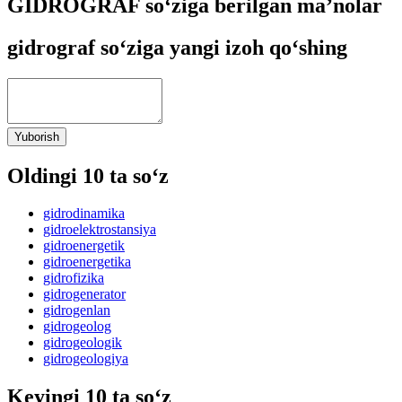
GIDROGRAF so‘ziga berilgan ma’nolar
gidrograf so‘ziga yangi izoh qo‘shing
Yuborish
Oldingi 10 ta so‘z
gidrodinamika
gidroelektrostansiya
gidroenergetik
gidroenergetika
gidrofizika
gidrogenerator
gidrogenlan
gidrogeolog
gidrogeologik
gidrogeologiya
Keyingi 10 ta so‘z