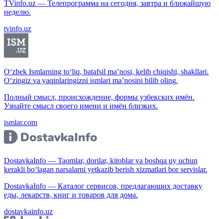
TVinfo.uz — Телепрограмма на сегодня, завтра и ближайшую
неделю.
tvinfo.uz
O‘zbek Ismlarning to‘liq, batafsil ma’nosi, kelib chiqishi, shakllari.
O‘zingiz va yaqinlaringizni ismlari ma’nosini bilib oling.
Полный смысл, происхождение, формы узбекских имён.
Узнайте смысл своего имени и имён близких.
ismlar.com
DostavkaInfo — Taomlar, dorilar, kitoblar va boshqa uy uchun
kerakli bo‘lagan narsalarni yetkazib berish xizmatlari bor servislar.
DostavkaInfo — Каталог сервисов, предлагающих доставку
еды, лекарств, книг и товаров для дома.
dostavkainfo.uz