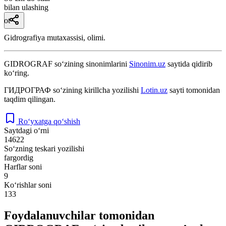
bilan ulashing
ot
Gidrografiya mutaxassisi, olimi.
GIDROGRAF
so‘zining sinonimlarini
Sinonim.uz
saytida qidirib
ko‘ring.
ГИДРОГРАФ
so‘zining kirillcha yozilishi
Lotin.uz
sayti tomonidan
taqdim qilingan.
Ro‘yxatga qo‘shish
Saytdagi o‘rni
14622
So‘zning teskari yozilishi
fargordig
Harflar soni
9
Ko‘rishlar soni
133
Foydalanuvchilar tomonidan