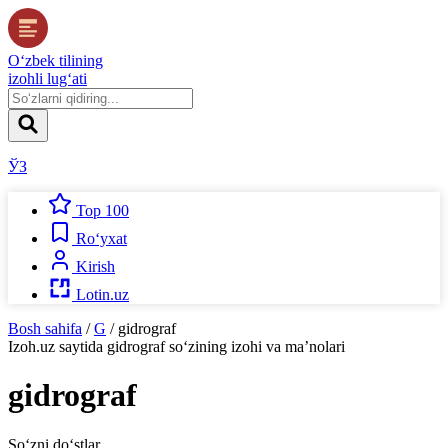
O‘zbek tilining
izohli lug‘ati
ЎЗ
Top 100
Ro‘yxat
Kirish
Lotin.uz
Bosh sahifa
/
G
/
gidrograf
Izoh.uz
saytida
gidrograf
so‘zining izohi va ma’nolari
gidrograf
So‘zni do‘stlar