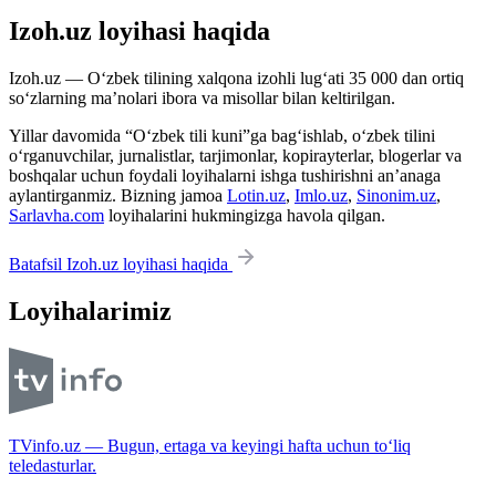
Izoh.uz loyihasi haqida
Izoh.uz — O‘zbek tilining xalqona izohli lug‘ati 35 000 dan ortiq
so‘zlarning ma’nolari ibora va misollar bilan keltirilgan.
Yillar davomida “O‘zbek tili kuni”ga bag‘ishlab, o‘zbek tilini
o‘rganuvchilar, jurnalistlar, tarjimonlar, kopirayterlar, blogerlar va
boshqalar uchun foydali loyihalarni ishga tushirishni an’anaga
aylantirganmiz. Bizning jamoa
Lotin.uz
,
Imlo.uz
,
Sinonim.uz
,
Sarlavha.com
loyihalarini hukmingizga havola qilgan.
Batafsil Izoh.uz loyihasi haqida
Loyihalarimiz
TVinfo.uz — Bugun, ertaga va keyingi hafta uchun to‘liq
teledasturlar.