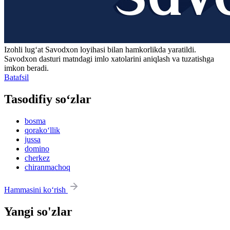
Izohli lugʻat
Savodxon
loyihasi bilan hamkorlikda yaratildi.
Savodxon dasturi matndagi imlo xatolarini aniqlash va tuzatishga
imkon beradi.
Batafsil
Tasodifiy so‘zlar
bosma
qorako‘llik
jussa
domino
cherkez
chiranmachoq
Hammasini ko‘rish
Yangi so'zlar