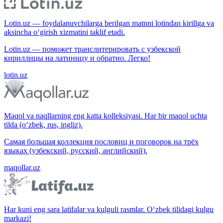
Lotin.uz — foydalanuvchilarga berilgan matnni lotindan kirillga va
aksincha o‘girish xizmatini taklif etadi.
Lotin.uz — поможет транслитерировать с узбекской
кириллицы на латиницу и обратно. Легко!
lotin.uz
Maqol va naqllarning eng katta kolleksiyasi. Har bir maqol uchta
tilda (o‘zbek, rus, ingliz).
Самая большая коллекция пословиц и поговорок на трёх
языках (узбекский, русский, английский).
maqollar.uz
Har kuni eng sara latifalar va kulguli rasmlar. O‘zbek tilidagi kulgu
markazi!