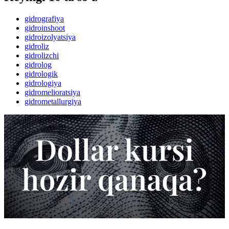
gidrografiya
gidroinshoot
gidroizolyatsiya
gidroliz
gidrolizchi
gidrolog
gidrologik
gidrologiya
gidromelioratsiya
gidrometallurgiya