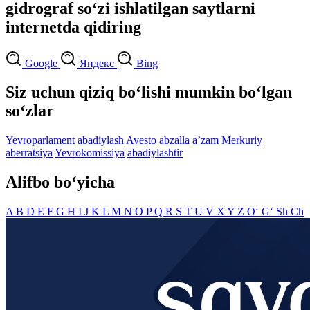
gidrograf so‘zi ishlatilgan saytlarni
internetda qidiring
Google
Яндекс
Bing
Siz uchun qiziq bo‘lishi mumkin bo‘lgan
so‘zlar
Yevroparlament
abadiylash
Avesto
abzalla
aʼzam
Merkuriy
aberratsiya
Yevrokomissiya
abadiylashtir
Alifbo bo‘yicha
A
B
D
E
F
G
H
I
J
K
L
M
N
O
P
Q
R
S
T
U
V
X
Y
Z
O‘
G‘
Sh
Ch