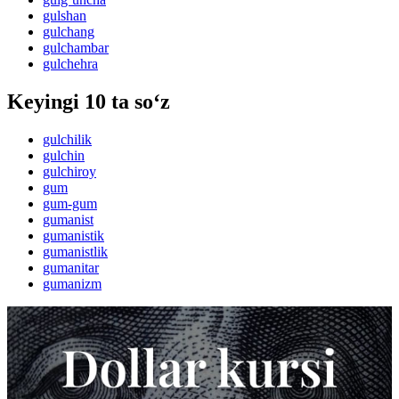
gulshan
gulchang
gulchambar
gulchehra
Keyingi 10 ta so‘z
gulchilik
gulchin
gulchiroy
gum
gum-gum
gumanist
gumanistik
gumanistlik
gumanitar
gumanizm