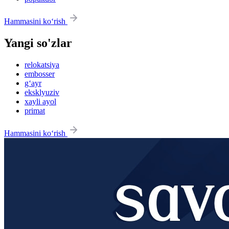
Hammasini ko‘rish
Yangi so'zlar
relokatsiya
embosser
g‘ayr
eksklyuziv
xayli ayol
primat
Hammasini ko‘rish