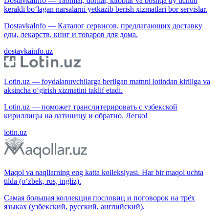
DostavkaInfo — Taomlar, dorilar, kitoblar va boshqa uy uchun
kerakli bo‘lagan narsalarni yetkazib berish xizmatlari bor servislar.
DostavkaInfo — Каталог сервисов, предлагающих доставку
еды, лекарств, книг и товаров для дома.
dostavkainfo.uz
Lotin.uz — foydalanuvchilarga berilgan matnni lotindan kirillga va
aksincha o‘girish xizmatini taklif etadi.
Lotin.uz — поможет транслитерировать с узбекской
кириллицы на латиницу и обратно. Легко!
lotin.uz
Maqol va naqllarning eng katta kolleksiyasi. Har bir maqol uchta
tilda (o‘zbek, rus, ingliz).
Самая большая коллекция пословиц и поговорок на трёх
языках (узбекский, русский, английский).