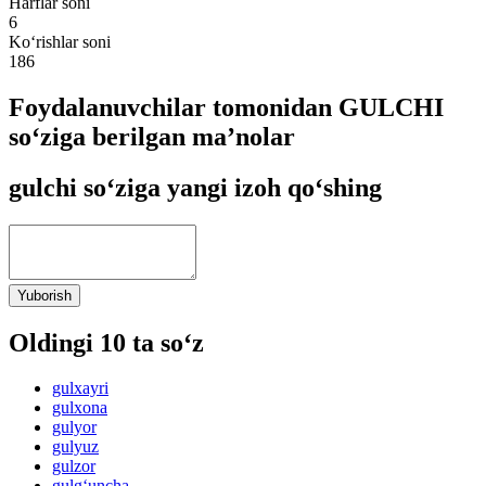
Harflar soni
6
Ko‘rishlar soni
186
Foydalanuvchilar tomonidan GULCHI
so‘ziga berilgan ma’nolar
gulchi so‘ziga yangi izoh qo‘shing
Yuborish
Oldingi 10 ta so‘z
gulxayri
gulxona
gulyor
gulyuz
gulzor
gulg‘uncha