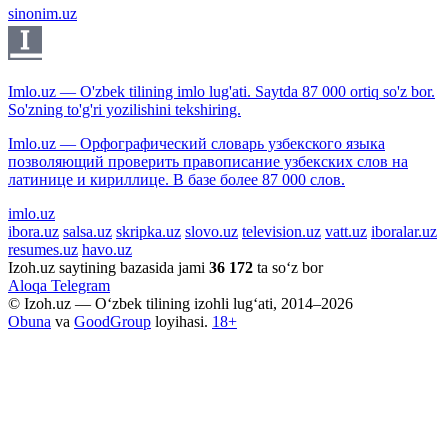
sinonim.uz
Imlo.uz — O'zbek tilining imlo lug'ati. Saytda 87 000 ortiq so'z bor.
So'zning to'g'ri yozilishini tekshiring.
Imlo.uz — Орфографический словарь узбекского языка
позволяющий проверить правописание узбекских слов на
латинице и кириллице. В базе более 87 000 слов.
imlo.uz
ibora.uz
salsa.uz
skripka.uz
slovo.uz
television.uz
vatt.uz
iboralar.uz
resumes.uz
havo.uz
Izoh.uz saytining bazasida jami
36 172
ta so‘z bor
Aloqa
Telegram
© Izoh.uz — O‘zbek tilining izohli lug‘ati, 2014–2026
Obuna
va
GoodGroup
loyihasi.
18+