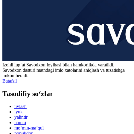
Izohli lugʻat
Savodxon
loyihasi bilan hamkorlikda yaratildi.
Savodxon dasturi matndagi imlo xatolarini aniqlash va tuzatishga
imkon beradi.
Batafsil
Tasodifiy so‘zlar
uvlash
lyuk
yalintir
namiq
mo‘min-maʼqul
popukdor