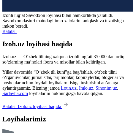
Izohli lugʻat
Savodxon
loyihasi bilan hamkorlikda yaratildi.
Savodxon dasturi matndagi imlo xatolarini aniqlash va tuzatishga
imkon beradi.
Batafsil
Izoh.uz loyihasi haqida
Izoh.uz — O‘zbek tilining xalqona izohli lug‘ati 35 000 dan ortiq
so‘zlarning ma’nolari ibora va misollar bilan keltirilgan.
Yillar davomida “O‘zbek tili kuni”ga bag‘ishlab, o‘zbek tilini
o‘rganuvchilar, jurnalistlar, tarjimonlar, kopirayterlar, blogerlar va
boshqalar uchun foydali loyihalarni ishga tushirishni an’anaga
aylantirganmiz. Bizning jamoa
Lotin.uz
,
Imlo.uz
,
Sinonim.uz
,
Sarlavha.com
loyihalarini hukmingizga havola qilgan.
Batafsil Izoh.uz loyihasi haqida
Loyihalarimiz