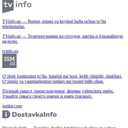
TVinfo.uz — Bugun, ertaga va keyingi hafta uchun to‘liq
teledasturlar.
TVinfo.uz — Телепрограмма на сегодня, завтра и ближайшую
неделю.
tvinfo.uz
O‘zbek Ismlarning to‘liq, batafsil ma’nosi, kelib chiqishi, shakllari.
O‘zingiz va yaqinlaringizni ismlari ma’nosini bilib oling.
Полный смысл, происхождение, формы узбекских имён.
Узнайте смысл своего имени и имён близких.
ismlar.com