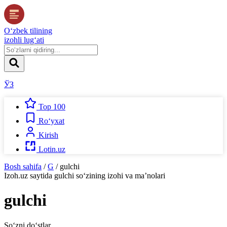
O‘zbek tilining
izohli lug‘ati
ЎЗ
Top 100
Ro‘yxat
Kirish
Lotin.uz
Bosh sahifa
/
G
/
gulchi
Izoh.uz
saytida
gulchi
so‘zining izohi va ma’nolari
gulchi
So‘zni do‘stlar