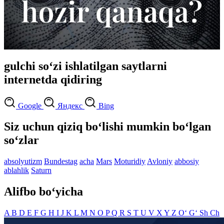
gulchi so‘zi ishlatilgan saytlarni
internetda qidiring
Google
Яндекс
Bing
Siz uchun qiziq bo‘lishi mumkin bo‘lgan
so‘zlar
absolyutizm
Bundestag
acha
Mars
Moturidiy
Avloniy
abbosiy
ablahlik
Saturn
Alifbo bo‘yicha
A
B
D
E
F
G
H
I
J
K
L
M
N
O
P
Q
R
S
T
U
V
X
Y
Z
O‘
G‘
Sh
Ch