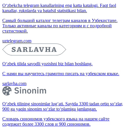
O‘zbekcha telegram kanallarining eng katta katalogi. Faqt faol
kanallar, ruknlarda va batafsil statistikasi bilan.
Самый большой каталог телеграм каналов в Узбекистане.
Только активные каналы по категориям и с подробной
статистикой.
uztelegram.com
O‘zbek tilida savodli yozishni biz bilan boshlang.
С нами вы научитесь грамотно писать на узбекском языке.
sarlavha.com
O‘zbek tilining sinonimlar lug‘ati. Saytda 3300 tadan ortiq so‘zlar,
900 ga yaqin sinonim so‘zlar to‘plamiga jamlangan.
Словарь синонимов узбекского языка на нашем сайте
содержит более 3300 слов и 900 синонимов.