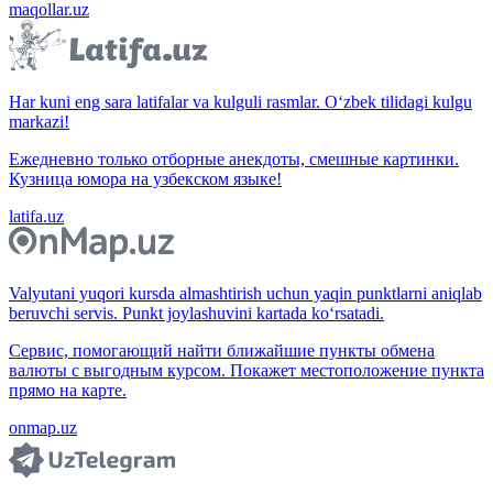
maqollar.uz
Har kuni eng sara latifalar va kulguli rasmlar. O‘zbek tilidagi kulgu
markazi!
Ежедневно только отборные анекдоты, смешные картинки.
Кузница юмора на узбекском языке!
latifa.uz
Valyutani yuqori kursda almashtirish uchun yaqin punktlarni aniqlab
beruvchi servis. Punkt joylashuvini kartada ko‘rsatadi.
Сервис, помогающий найти ближайшие пункты обмена
валюты с выгодным курсом. Покажет местоположение пункта
прямо на карте.
onmap.uz