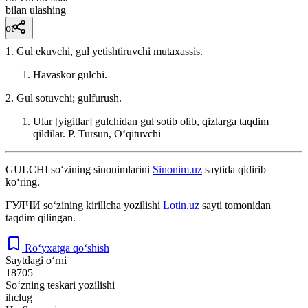
bilan ulashing
ot
1. Gul ekuvchi, gul yetishtiruvchi mutaxassis.
Havaskor gulchi.
2. Gul sotuvchi; gulfurush.
Ular [yigitlar] gulchidan gul sotib olib, qizlarga taqdim
qildilar.
P. Tursun, Oʻqituvchi
GULCHI
so‘zining sinonimlarini
Sinonim.uz
saytida qidirib
ko‘ring.
ГУЛЧИ
so‘zining kirillcha yozilishi
Lotin.uz
sayti tomonidan
taqdim qilingan.
Ro‘yxatga qo‘shish
Saytdagi o‘rni
18705
So‘zning teskari yozilishi
ihclug