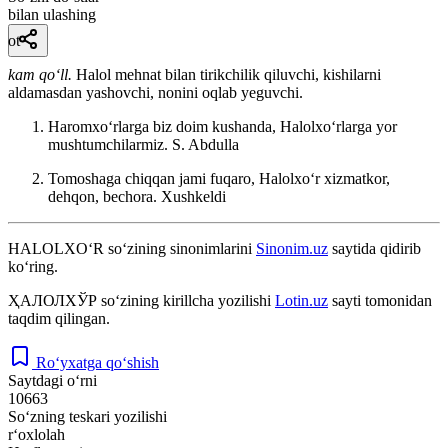
bilan ulashing
ot
kam qoʻll.
Halol mehnat bilan tirikchilik qiluvchi, kishilarni
aldamasdan yashovchi, nonini oqlab yeguvchi.
Haromxoʻrlarga biz doim kushanda, Halolxoʻrlarga yor
mushtumchilarmiz.
S. Abdulla
Tomoshaga chiqqan jami fuqaro, Halolxoʻr xizmatkor,
dehqon, bechora.
Xushkeldi
HALOLXO‘R
so‘zining sinonimlarini
Sinonim.uz
saytida qidirib
ko‘ring.
ҲАЛОЛХЎР
so‘zining kirillcha yozilishi
Lotin.uz
sayti tomonidan
taqdim qilingan.
Ro‘yxatga qo‘shish
Saytdagi o‘rni
10663
So‘zning teskari yozilishi
r‘oxlolah