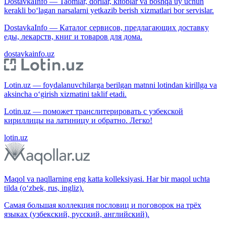
DostavkaInfo — Taomlar, dorilar, kitoblar va boshqa uy uchun
kerakli bo‘lagan narsalarni yetkazib berish xizmatlari bor servislar.
DostavkaInfo — Каталог сервисов, предлагающих доставку
еды, лекарств, книг и товаров для дома.
dostavkainfo.uz
Lotin.uz — foydalanuvchilarga berilgan matnni lotindan kirillga va
aksincha o‘girish xizmatini taklif etadi.
Lotin.uz — поможет транслитерировать с узбекской
кириллицы на латиницу и обратно. Легко!
lotin.uz
Maqol va naqllarning eng katta kolleksiyasi. Har bir maqol uchta
tilda (o‘zbek, rus, ingliz).
Самая большая коллекция пословиц и поговорок на трёх
языках (узбекский, русский, английский).