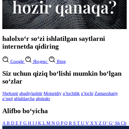
halolxo‘r so‘zi ishlatilgan saytlarni
internetda qidiring
Google
Яндекс
Bing
Siz uchun qiziq bo‘lishi mumkin bo‘lgan
so‘zlar
Shekspir
abadiylashtir
Moturidiy
aʼlochilik
aʼlochi
Zamaxshariy
aʼmol
ablahlarcha
abstrakt
Alifbo bo‘yicha
A
B
D
E
F
G
H
I
J
K
L
M
N
O
P
Q
R
S
T
U
V
X
Y
Z
O‘
G‘
Sh
Ch