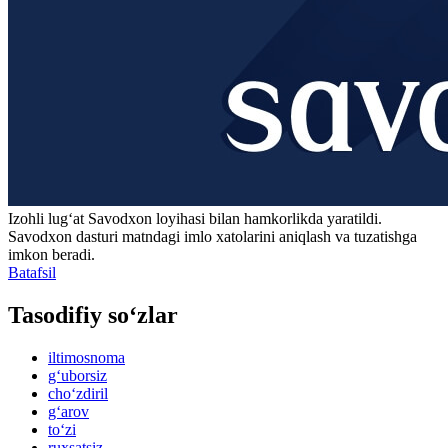
Izohli lugʻat
Savodxon
loyihasi bilan hamkorlikda yaratildi.
Savodxon dasturi matndagi imlo xatolarini aniqlash va tuzatishga
imkon beradi.
Batafsil
Tasodifiy so‘zlar
iltimosnoma
g‘uborsiz
cho‘zdiril
g‘arov
to‘zi
ruxsatsiz