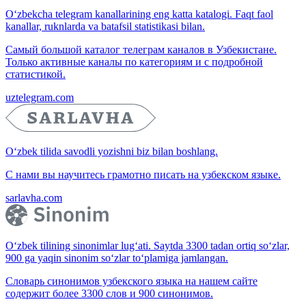
O‘zbekcha telegram kanallarining eng katta katalogi. Faqt faol
kanallar, ruknlarda va batafsil statistikasi bilan.
Самый большой каталог телеграм каналов в Узбекистане.
Только активные каналы по категориям и с подробной
статистикой.
uztelegram.com
O‘zbek tilida savodli yozishni biz bilan boshlang.
С нами вы научитесь грамотно писать на узбекском языке.
sarlavha.com
O‘zbek tilining sinonimlar lug‘ati. Saytda 3300 tadan ortiq so‘zlar,
900 ga yaqin sinonim so‘zlar to‘plamiga jamlangan.
Словарь синонимов узбекского языка на нашем сайте
содержит более 3300 слов и 900 синонимов.