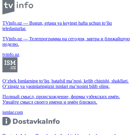
TVinfo.uz — Bugun, ertaga va keyingi hafta uchun to‘liq
teledasturlar.
TVinfo.uz — Телепрограмма на сегодня, завтра и ближайшую
неделю.
tvinfo.uz
O‘zbek Ismlarning to‘liq, batafsil ma’nosi, kelib chiqishi, shakllari.
O‘zingiz va yaqinlaringizni ismlari ma’nosini bilib oling.
Полный смысл, происхождение, формы узбекских имён.
Узнайте смысл своего имени и имён близких.
ismlar.com