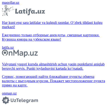
maqollar.uz
Har kuni eng sara latifalar va kulguli rasmlar. O‘zbek tilidagi kulgu
markazi!
Ежедневно только отборные анекдоты, смешные картинки.
Кузница юмора на узбекском языке!
latifa.uz
Valyutani yuqori kursda almashtirish uchun yaqin punktlarni aniqlab
beruvchi servis. Punkt joylashuvini kartada ko‘rsatadi.
Сервис, помогающий найти ближайшие пункты обмена
валюты с выгодным курсом. Покажет местоположение пункта
прямо на карте.
onmap.uz