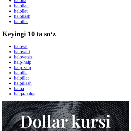
halolla
halollan
halollat
halollash
halollik
Keyingi 10 ta so‘z
halovat
halovatli
halovatsiz
halp-halp
halp-zalp
halpilla
halpillat
halpillash
halqa
halqa-halqa