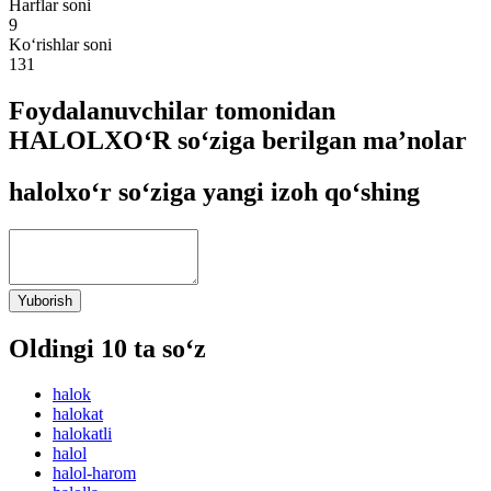
Harflar soni
9
Ko‘rishlar soni
131
Foydalanuvchilar tomonidan
HALOLXO‘R so‘ziga berilgan ma’nolar
halolxo‘r so‘ziga yangi izoh qo‘shing
Yuborish
Oldingi 10 ta so‘z
halok
halokat
halokatli
halol
halol-harom