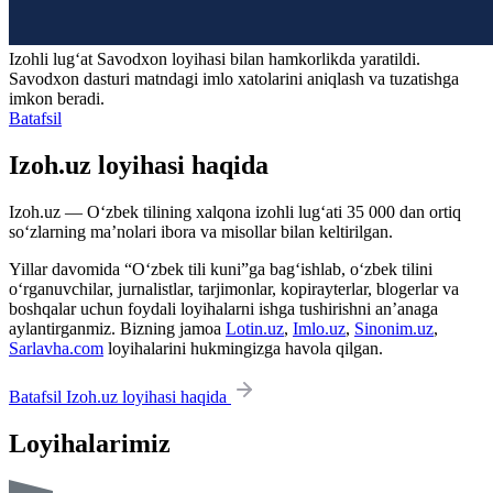
Izohli lugʻat
Savodxon
loyihasi bilan hamkorlikda yaratildi.
Savodxon dasturi matndagi imlo xatolarini aniqlash va tuzatishga
imkon beradi.
Batafsil
Izoh.uz loyihasi haqida
Izoh.uz — O‘zbek tilining xalqona izohli lug‘ati 35 000 dan ortiq
so‘zlarning ma’nolari ibora va misollar bilan keltirilgan.
Yillar davomida “O‘zbek tili kuni”ga bag‘ishlab, o‘zbek tilini
o‘rganuvchilar, jurnalistlar, tarjimonlar, kopirayterlar, blogerlar va
boshqalar uchun foydali loyihalarni ishga tushirishni an’anaga
aylantirganmiz. Bizning jamoa
Lotin.uz
,
Imlo.uz
,
Sinonim.uz
,
Sarlavha.com
loyihalarini hukmingizga havola qilgan.
Batafsil Izoh.uz loyihasi haqida
Loyihalarimiz