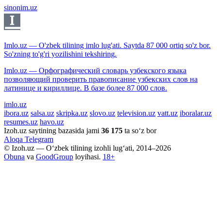
sinonim.uz
Imlo.uz — O'zbek tilining imlo lug'ati. Saytda 87 000 ortiq so'z bor.
So'zning to'g'ri yozilishini tekshiring.
Imlo.uz — Орфографический словарь узбекского языка
позволяющий проверить правописание узбекских слов на
латинице и кириллице. В базе более 87 000 слов.
imlo.uz
ibora.uz
salsa.uz
skripka.uz
slovo.uz
television.uz
vatt.uz
iboralar.uz
resumes.uz
havo.uz
Izoh.uz saytining bazasida jami
36 175
ta so‘z bor
Aloqa
Telegram
© Izoh.uz — O‘zbek tilining izohli lug‘ati, 2014–2026
Obuna
va
GoodGroup
loyihasi.
18+