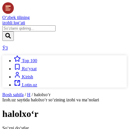
O‘zbek tilining
izohli lug‘ati
ЎЗ
Top 100
Ro‘yxat
Kirish
Lotin.uz
Bosh sahifa
/
H
/
halolxo‘r
Izoh.uz
saytida
halolxo‘r
so‘zining izohi va ma’nolari
halolxo‘r
So‘zni do‘stlar