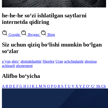
he-he-he so‘zi ishlatilgan saytlarni
internetda qidiring
Google
Яндекс
Bing
Siz uchun qiziq bo‘lishi mumkin bo‘lgan
so‘zlar
aʼyon
abro‘
abstraktlashtir
Sherdor
Uran
achchiqlantir
abssissa
achinarli
abonement
Alifbo bo‘yicha
A
B
D
E
F
G
H
I
J
K
L
M
N
O
P
Q
R
S
T
U
V
X
Y
Z
O‘
G‘
Sh
Ch