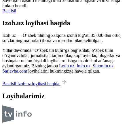
Savodxon dasturi matndagi imlo xatolarini aniqlash va tuzatishga
imkon beradi.
Batafsil
Izoh.uz loyihasi haqida
Izoh.uz — O‘zbek tilining xalqona izohli lug‘ati 35 000 dan ortiq
so‘zlarning ma’nolari ibora va misollar bilan keltirilgan.
Yillar davomida “O‘zbek tili kuni”ga bag‘ishlab, o‘zbek tilini
o‘rganuvchilar, jurnalistlar, tarjimonlar, kopirayterlar, blogerlar va
boshqalar uchun foydali loyihalarni ishga tushirishni an’anaga
aylantirganmiz. Bizning jamoa
Lotin.uz
,
Imlo.uz
,
Sinonim.uz
,
Sarlavha.com
loyihalarini hukmingizga havola qilgan.
Batafsil Izoh.uz loyihasi haqida
Loyihalarimiz