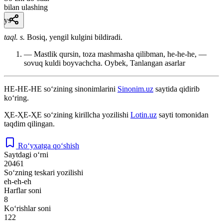
bilan ulashing
ys
taql. s.
Bosiq, yengil kulgini bildiradi.
— Mastlik qursin, toza mashmasha qilibman, he-he-he, —
sovuq kuldi boyvachcha.
Oybek, Tanlangan asarlar
HE-HE-HE
so‘zining sinonimlarini
Sinonim.uz
saytida qidirib
ko‘ring.
ҲЕ-ҲЕ-ҲЕ
so‘zining kirillcha yozilishi
Lotin.uz
sayti tomonidan
taqdim qilingan.
Ro‘yxatga qo‘shish
Saytdagi o‘rni
20461
So‘zning teskari yozilishi
eh-eh-eh
Harflar soni
8
Ko‘rishlar soni
122