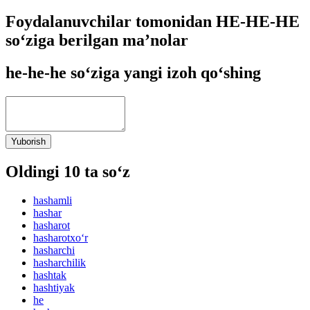
Foydalanuvchilar tomonidan HE-HE-HE
so‘ziga berilgan ma’nolar
he-he-he so‘ziga yangi izoh qo‘shing
Yuborish
Oldingi 10 ta so‘z
hashamli
hashar
hasharot
hasharotxo‘r
hasharchi
hasharchilik
hashtak
hashtiyak
he