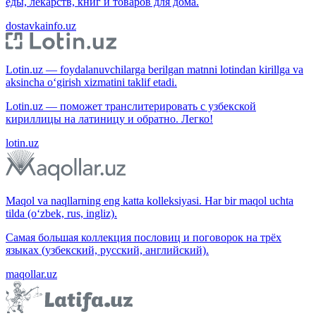
еды, лекарств, книг и товаров для дома.
dostavkainfo.uz
Lotin.uz — foydalanuvchilarga berilgan matnni lotindan kirillga va
aksincha o‘girish xizmatini taklif etadi.
Lotin.uz — поможет транслитерировать с узбекской
кириллицы на латиницу и обратно. Легко!
lotin.uz
Maqol va naqllarning eng katta kolleksiyasi. Har bir maqol uchta
tilda (o‘zbek, rus, ingliz).
Самая большая коллекция пословиц и поговорок на трёх
языках (узбекский, русский, английский).
maqollar.uz