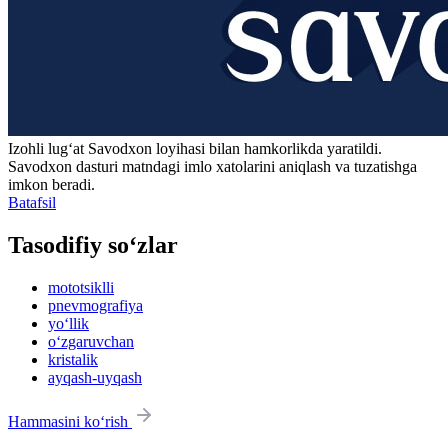
Izohli lugʻat
Savodxon
loyihasi bilan hamkorlikda yaratildi.
Savodxon dasturi matndagi imlo xatolarini aniqlash va tuzatishga
imkon beradi.
Batafsil
Tasodifiy so‘zlar
mototsiklli
pnevmografiya
yo‘llik
o‘zgaruvchan
kristalik
ayqash-uyqash
Hammasini ko‘rish