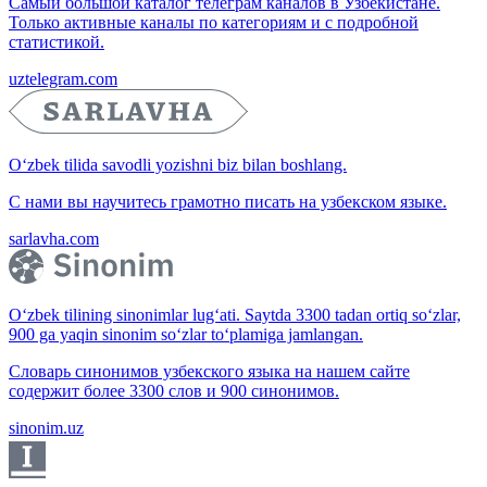
Самый большой каталог телеграм каналов в Узбекистане.
Только активные каналы по категориям и с подробной
статистикой.
uztelegram.com
O‘zbek tilida savodli yozishni biz bilan boshlang.
С нами вы научитесь грамотно писать на узбекском языке.
sarlavha.com
O‘zbek tilining sinonimlar lug‘ati. Saytda 3300 tadan ortiq so‘zlar,
900 ga yaqin sinonim so‘zlar to‘plamiga jamlangan.
Словарь синонимов узбекского языка на нашем сайте
содержит более 3300 слов и 900 синонимов.
sinonim.uz