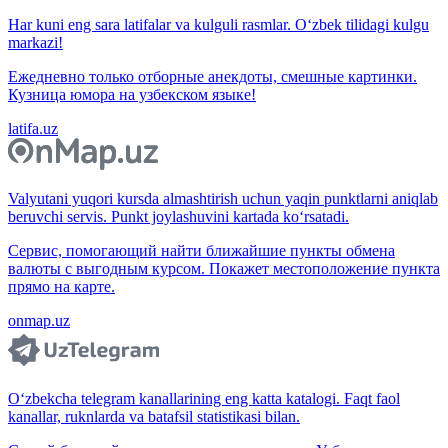
Har kuni eng sara latifalar va kulguli rasmlar. O‘zbek tilidagi kulgu
markazi!
Ежедневно только отборные анекдоты, смешные картинки.
Кузница юмора на узбекском языке!
latifa.uz
Valyutani yuqori kursda almashtirish uchun yaqin punktlarni aniqlab
beruvchi servis. Punkt joylashuvini kartada ko‘rsatadi.
Сервис, помогающий найти ближайшие пункты обмена
валюты с выгодным курсом. Покажет местоположение пункта
прямо на карте.
onmap.uz
O‘zbekcha telegram kanallarining eng katta katalogi. Faqt faol
kanallar, ruknlarda va batafsil statistikasi bilan.