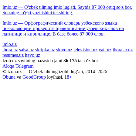
Imlo.uz — O'zbek tilining imlo lug'ati. Saytda 87 000 ortiq so'z bor.
So'zning to'g'ri yozilishini tekshiring.
Imlo.uz — Орфографический словарь узбекского языка
позволяющий проверить правописание узбекских слов на
латинице и кириллице. В базе более 87 000 слов.
imlo.uz
ibora.uz
salsa.uz
skripka.uz
slovo.uz
television.uz
vatt.uz
iboralar.uz
resumes.uz
havo.uz
Izoh.uz saytining bazasida jami
36 175
ta so‘z bor
Aloqa
Telegram
© Izoh.uz — O‘zbek tilining izohli lug‘ati, 2014–2026
Obuna
va
GoodGroup
loyihasi.
18+