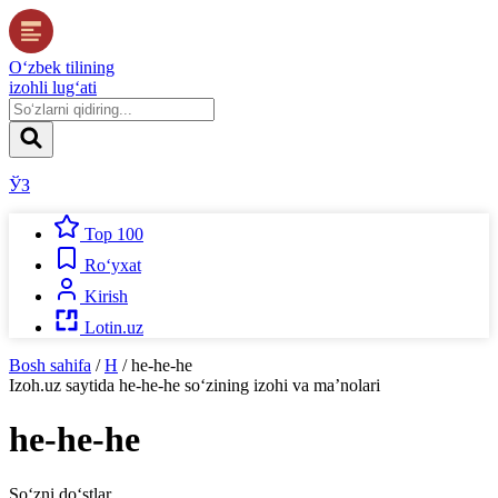
O‘zbek tilining
izohli lug‘ati
ЎЗ
Top 100
Ro‘yxat
Kirish
Lotin.uz
Bosh sahifa
/
H
/
he-he-he
Izoh.uz
saytida
he-he-he
so‘zining izohi va ma’nolari
he-he-he
So‘zni do‘stlar