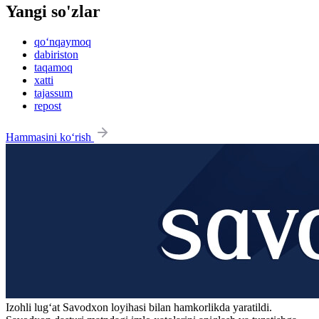
Yangi so'zlar
qo‘nqaymoq
dabiriston
taqamoq
xatti
tajassum
repost
Hammasini ko‘rish
Izohli lugʻat
Savodxon
loyihasi bilan hamkorlikda yaratildi.