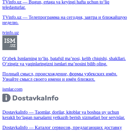
TVinfo.uz — Bugun, ertaga va keyingi hafta uchun to‘liq
teledasturlar.
TVinfo.uz — Телепрограмма на сегодня, завтра и ближайшую
неделю.
tvinfo.uz
O‘zbek Ismlarning to‘liq, batafsil ma’nosi, kelib chiqishi, shakllari.
O‘zingiz va yaqinlaringizni ismlari ma’nosini bilib oling.
Полный смысл, происхождение, формы узбекских имён.
Узнайте смысл своего имени и имён близких.
ismlar.com
DostavkaInfo — Taomlar, dorilar, kitoblar va boshqa uy uchun
kerakli bo‘lagan narsalarni yetkazib berish xizmatlari bor servislar.
DostavkaInfo — Каталог сервисов, предлагающих доставку