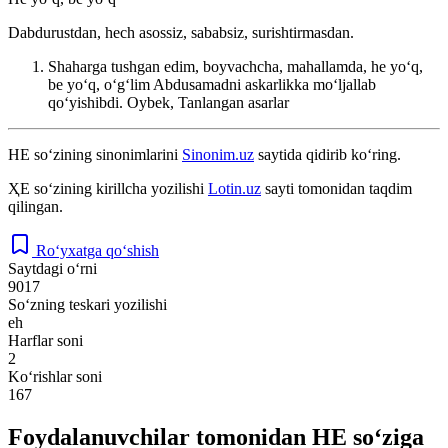
Dabdurustdan, hech asossiz, sababsiz, surishtirmasdan.
Shaharga tushgan edim, boyvachcha, mahallamda, he yoʻq,
be yoʻq, oʻgʻlim Abdusamadni askarlikka moʻljallab
qoʻyishibdi.
Oybek, Tanlangan asarlar
HE
so‘zining sinonimlarini
Sinonim.uz
saytida qidirib ko‘ring.
ҲЕ
so‘zining kirillcha yozilishi
Lotin.uz
sayti tomonidan taqdim
qilingan.
Ro‘yxatga qo‘shish
Saytdagi o‘rni
9017
So‘zning teskari yozilishi
eh
Harflar soni
2
Ko‘rishlar soni
167
Foydalanuvchilar tomonidan HE so‘ziga