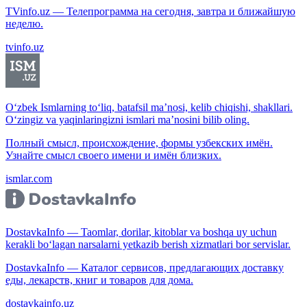
TVinfo.uz — Телепрограмма на сегодня, завтра и ближайшую
неделю.
tvinfo.uz
O‘zbek Ismlarning to‘liq, batafsil ma’nosi, kelib chiqishi, shakllari.
O‘zingiz va yaqinlaringizni ismlari ma’nosini bilib oling.
Полный смысл, происхождение, формы узбекских имён.
Узнайте смысл своего имени и имён близких.
ismlar.com
DostavkaInfo — Taomlar, dorilar, kitoblar va boshqa uy uchun
kerakli bo‘lagan narsalarni yetkazib berish xizmatlari bor servislar.
DostavkaInfo — Каталог сервисов, предлагающих доставку
еды, лекарств, книг и товаров для дома.
dostavkainfo.uz