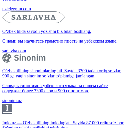
uztelegram.com
O‘zbek tilida savodli yozishni biz bilan boshlang.
С нами вы научитесь грамотно писать на узбекском языке.
sarlavha.com
O‘zbek tilining sinonimlar lug‘ati. Saytda 3300 tadan ortiq so‘zlar,
900 ga yaqin sinonim so‘zlar to‘plamiga jamlangan.
Словарь синонимов узбекского языка на нашем сайте
содержит более 3300 слов и 900 синонимов.
sinonim.uz
Imlo.uz — O'zbek tilining imlo lug'ati. Saytda 87 000 ortiq so'z bor.
So'zning to'g'ri yozilishini tekshiring.