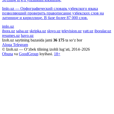
Imlo.uz — Орфографический словарь узбекского языка
позволяющий проверить правописание узбекских слов на
латинице и кириллице. В базе более 87 000 слов.
imlo.uz
ibora.uz
salsa.uz
skripka.uz
slovo.uz
television.uz
vatt.uz
iboralar.uz
resumes.uz
havo.uz
Izoh.uz saytining bazasida jami
36 175
ta so‘z bor
Aloqa
Telegram
© Izoh.uz — O‘zbek tilining izohli lug‘ati, 2014–2026
Obuna
va
GoodGroup
loyihasi.
18+