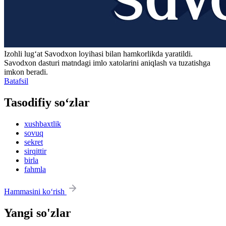
Izohli lugʻat
Savodxon
loyihasi bilan hamkorlikda yaratildi.
Savodxon dasturi matndagi imlo xatolarini aniqlash va tuzatishga
imkon beradi.
Batafsil
Tasodifiy so‘zlar
xushbaxtlik
sovuq
sekret
sirqittir
birla
fahmla
Hammasini ko‘rish
Yangi so'zlar