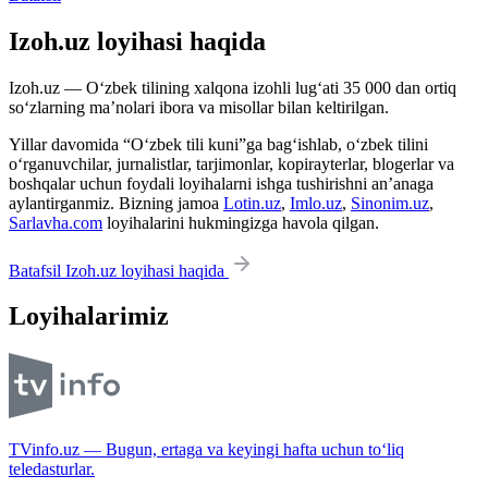
Izoh.uz loyihasi haqida
Izoh.uz — O‘zbek tilining xalqona izohli lug‘ati 35 000 dan ortiq
so‘zlarning ma’nolari ibora va misollar bilan keltirilgan.
Yillar davomida “O‘zbek tili kuni”ga bag‘ishlab, o‘zbek tilini
o‘rganuvchilar, jurnalistlar, tarjimonlar, kopirayterlar, blogerlar va
boshqalar uchun foydali loyihalarni ishga tushirishni an’anaga
aylantirganmiz. Bizning jamoa
Lotin.uz
,
Imlo.uz
,
Sinonim.uz
,
Sarlavha.com
loyihalarini hukmingizga havola qilgan.
Batafsil Izoh.uz loyihasi haqida
Loyihalarimiz
TVinfo.uz — Bugun, ertaga va keyingi hafta uchun to‘liq
teledasturlar.