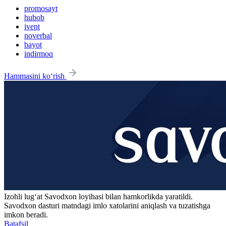
promosayt
hubob
ivent
noverbal
bayot
indirmoq
Hammasini ko‘rish
Izohli lugʻat
Savodxon
loyihasi bilan hamkorlikda yaratildi.
Savodxon dasturi matndagi imlo xatolarini aniqlash va tuzatishga
imkon beradi.
Batafsil