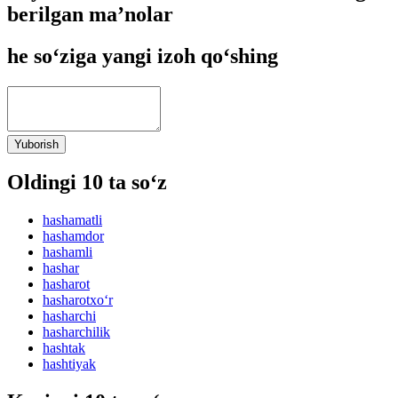
berilgan ma’nolar
he so‘ziga yangi izoh qo‘shing
Yuborish
Oldingi 10 ta so‘z
hashamatli
hashamdor
hashamli
hashar
hasharot
hasharotxo‘r
hasharchi
hasharchilik
hashtak
hashtiyak