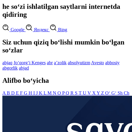
he so‘zi ishlatilgan saytlarni internetda
qidiring
Google
Яндекс
Bing
Siz uchun qiziq bo‘lishi mumkin bo‘lgan
so‘zlar
abjaq
Jo‘qorg‘i Kenges
abr
aʼzolik
absolyutizm
Avesto
abbosiy
abgorlik
abjad
Alifbo bo‘yicha
A
B
D
E
F
G
H
I
J
K
L
M
N
O
P
Q
R
S
T
U
V
X
Y
Z
O‘
G‘
Sh
Ch