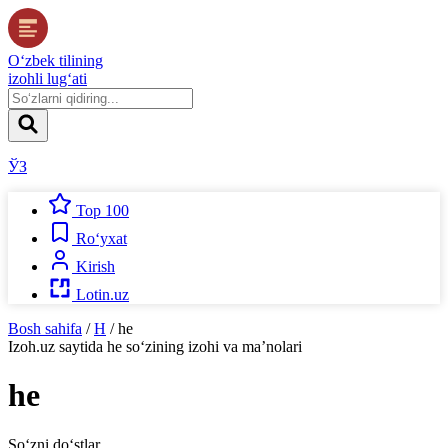
O‘zbek tilining
izohli lug‘ati
ЎЗ
Top 100
Ro‘yxat
Kirish
Lotin.uz
Bosh sahifa
/
H
/
he
Izoh.uz
saytida
he
so‘zining izohi va ma’nolari
he
So‘zni do‘stlar