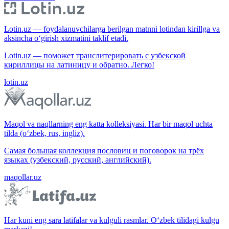
Lotin.uz — foydalanuvchilarga berilgan matnni lotindan kirillga va
aksincha o‘girish xizmatini taklif etadi.
Lotin.uz — поможет транслитерировать с узбекской
кириллицы на латиницу и обратно. Легко!
lotin.uz
Maqol va naqllarning eng katta kolleksiyasi. Har bir maqol uchta
tilda (o‘zbek, rus, ingliz).
Самая большая коллекция пословиц и поговорок на трёх
языках (узбекский, русский, английский).
maqollar.uz
Har kuni eng sara latifalar va kulguli rasmlar. O‘zbek tilidagi kulgu