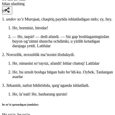
bilan ulashing
ys
1.
undov so‘z
Murojaat, chaqiriq paytida ishlatiladigan nido; ey, hey.
He, bormisiz, birodar!
— He, taqsir! — dedi afandi. — Siz gap boshlaganingizdan
buyon ogʻzimni shuncha ochdimki, u yirilib ketadigan
darajaga yetdi.
Latifalar
2. Norozilik, noxushlik maʼnosini ifodalaydi.
He, nimasini soʻraysiz, afandi! Ishlar chatoq!
Latifalar
He, bu urush boshga bitgan balo boʻldi-ku.
Oybek, Tanlangan
asarlar
3. Jirkanish, nafrat bildirishda, qargʻaganda ishlatiladi.
He, laʼnati! He, basharang qursin!
he
soʻzi qatnashgan jumlalar:
He yoʻq, be yoʻq