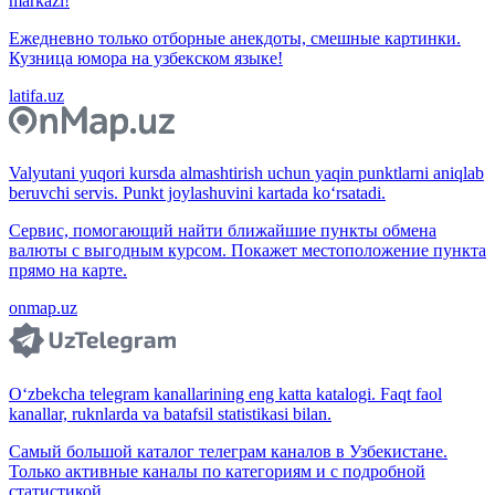
markazi!
Ежедневно только отборные анекдоты, смешные картинки.
Кузница юмора на узбекском языке!
latifa.uz
Valyutani yuqori kursda almashtirish uchun yaqin punktlarni aniqlab
beruvchi servis. Punkt joylashuvini kartada ko‘rsatadi.
Сервис, помогающий найти ближайшие пункты обмена
валюты с выгодным курсом. Покажет местоположение пункта
прямо на карте.
onmap.uz
O‘zbekcha telegram kanallarining eng katta katalogi. Faqt faol
kanallar, ruknlarda va batafsil statistikasi bilan.
Самый большой каталог телеграм каналов в Узбекистане.
Только активные каналы по категориям и с подробной
статистикой.