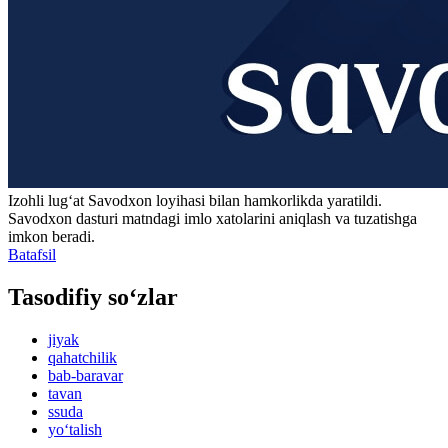
Izohli lugʻat
Savodxon
loyihasi bilan hamkorlikda yaratildi.
Savodxon dasturi matndagi imlo xatolarini aniqlash va tuzatishga
imkon beradi.
Batafsil
Tasodifiy so‘zlar
jiyak
qahatchilik
bab-baravar
tavan
ssuda
yo‘talish