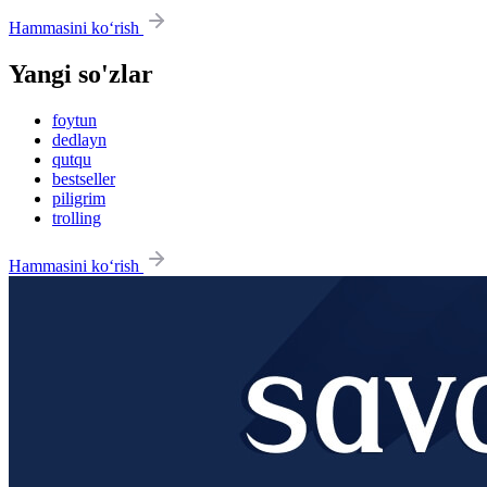
Hammasini ko‘rish
Yangi so'zlar
foytun
dedlayn
qutqu
bestseller
piligrim
trolling
Hammasini ko‘rish