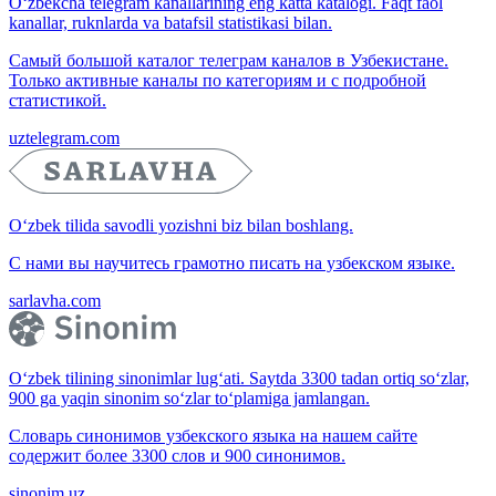
O‘zbekcha telegram kanallarining eng katta katalogi. Faqt faol
kanallar, ruknlarda va batafsil statistikasi bilan.
Самый большой каталог телеграм каналов в Узбекистане.
Только активные каналы по категориям и с подробной
статистикой.
uztelegram.com
O‘zbek tilida savodli yozishni biz bilan boshlang.
С нами вы научитесь грамотно писать на узбекском языке.
sarlavha.com
O‘zbek tilining sinonimlar lug‘ati. Saytda 3300 tadan ortiq so‘zlar,
900 ga yaqin sinonim so‘zlar to‘plamiga jamlangan.
Словарь синонимов узбекского языка на нашем сайте
содержит более 3300 слов и 900 синонимов.
sinonim.uz