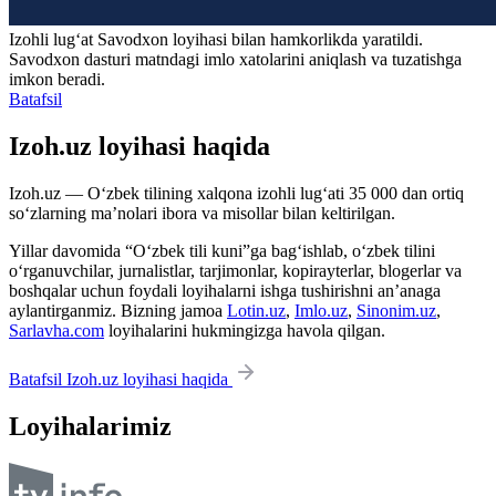
Izohli lugʻat
Savodxon
loyihasi bilan hamkorlikda yaratildi.
Savodxon dasturi matndagi imlo xatolarini aniqlash va tuzatishga
imkon beradi.
Batafsil
Izoh.uz loyihasi haqida
Izoh.uz — O‘zbek tilining xalqona izohli lug‘ati 35 000 dan ortiq
so‘zlarning ma’nolari ibora va misollar bilan keltirilgan.
Yillar davomida “O‘zbek tili kuni”ga bag‘ishlab, o‘zbek tilini
o‘rganuvchilar, jurnalistlar, tarjimonlar, kopirayterlar, blogerlar va
boshqalar uchun foydali loyihalarni ishga tushirishni an’anaga
aylantirganmiz. Bizning jamoa
Lotin.uz
,
Imlo.uz
,
Sinonim.uz
,
Sarlavha.com
loyihalarini hukmingizga havola qilgan.
Batafsil Izoh.uz loyihasi haqida
Loyihalarimiz