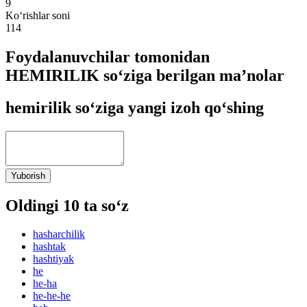
9
Ko‘rishlar soni
114
Foydalanuvchilar tomonidan
HEMIRILIK so‘ziga berilgan ma’nolar
hemirilik so‘ziga yangi izoh qo‘shing
Yuborish
Oldingi 10 ta so‘z
hasharchilik
hashtak
hashtiyak
he
he-ha
he-he-he