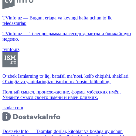
TVinfo.uz — Bugun, ertaga va keyingi hafta uchun to‘liq
teledasturlar.
TVinfo.uz — Телепрограмма на сегодня, завтра и ближайшую
неделю.
tvinfo.uz
O‘zbek Ismlarning to‘liq, batafsil ma’nosi, kelib chiqishi, shakllari.
O‘zingiz va yaqinlaringizni ismlari ma’nosini bilib oling.
Полный смысл, происхождение, формы узбекских имён.
Узнайте смысл своего имени и имён близких.
ismlar.com
DostavkaInfo — Taomlar, dorilar, kitoblar va boshqa uy uchun