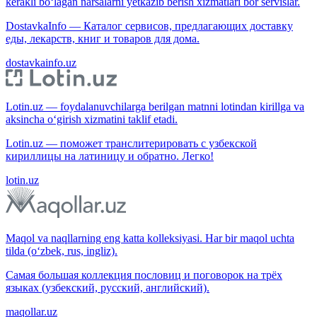
kerakli bo‘lagan narsalarni yetkazib berish xizmatlari bor servislar.
DostavkaInfo — Каталог сервисов, предлагающих доставку
еды, лекарств, книг и товаров для дома.
dostavkainfo.uz
Lotin.uz — foydalanuvchilarga berilgan matnni lotindan kirillga va
aksincha o‘girish xizmatini taklif etadi.
Lotin.uz — поможет транслитерировать с узбекской
кириллицы на латиницу и обратно. Легко!
lotin.uz
Maqol va naqllarning eng katta kolleksiyasi. Har bir maqol uchta
tilda (o‘zbek, rus, ingliz).
Самая большая коллекция пословиц и поговорок на трёх
языках (узбекский, русский, английский).
maqollar.uz