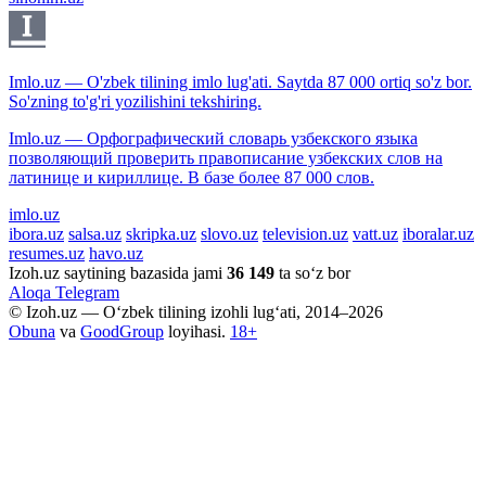
Imlo.uz — O'zbek tilining imlo lug'ati. Saytda 87 000 ortiq so'z bor.
So'zning to'g'ri yozilishini tekshiring.
Imlo.uz — Орфографический словарь узбекского языка
позволяющий проверить правописание узбекских слов на
латинице и кириллице. В базе более 87 000 слов.
imlo.uz
ibora.uz
salsa.uz
skripka.uz
slovo.uz
television.uz
vatt.uz
iboralar.uz
resumes.uz
havo.uz
Izoh.uz saytining bazasida jami
36 149
ta so‘z bor
Aloqa
Telegram
© Izoh.uz — O‘zbek tilining izohli lug‘ati, 2014–2026
Obuna
va
GoodGroup
loyihasi.
18+