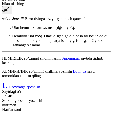
bilan ulashing
ot
so‘zlashuv tili
Biror tiyinga arziydigan, hech qanchalik.
Ular hemirilik ham xizmat qilgani yoʻq.
Hemirilik ishi yoʻq. Otasi oʻlganiga oʻn besh yil boʻlib qoldi
— shundan buyon har qanaqa ishni yigʻishtirgan.
Oybek,
Tanlangan asarlar
HEMIRILIK
so‘zining sinonimlarini
Sinonim.uz
saytida qidirib
ko‘ring.
ҲЕМИРИЛИК
so‘zining kirillcha yozilishi
Lotin.uz
sayti
tomonidan taqdim qilingan.
Ro‘yxatga qo‘shish
Saytdagi o‘rni
17148
So‘zning teskari yozilishi
kilirimeh
Harflar soni