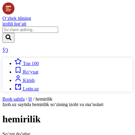
O‘zbek tilining
izohli lug‘ati
ЎЗ
Top 100
Ro‘yxat
Kirish
Lotin.uz
Bosh sahifa
/
H
/
hemirilik
Izoh.uz
saytida
hemirilik
so‘zining izohi va ma’nolari
hemirilik
So‘zni do‘stlar