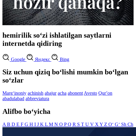
hemirilik so‘zi ishlatilgan saytlarni
internetda qidiring
Google
Яндекс
Bing
Siz uchun qiziq bo‘lishi mumkin bo‘lgan
so‘zlar
Marg‘inoniy
achinish
abajur
acha
abonent
Avesto
Qurʼon
abadulabad
abbreviatura
Alifbo bo‘yicha
A
B
D
E
F
G
H
I
J
K
L
M
N
O
P
Q
R
S
T
U
V
X
Y
Z
O‘
G‘
Sh
Ch