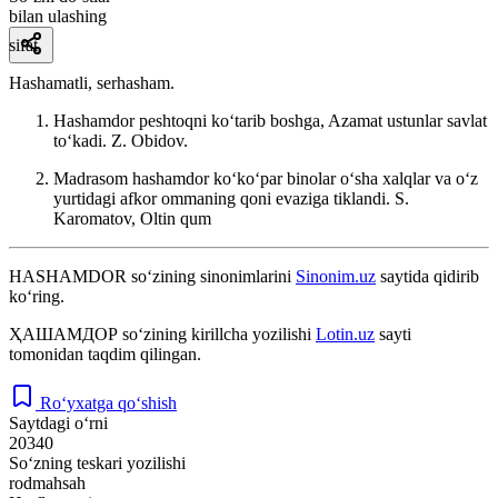
bilan ulashing
sifat
Hashamatli, serhasham.
Hashamdor peshtoqni koʻtarib boshga, Azamat ustunlar savlat
toʻkadi.
Z. Obidov.
Madrasom hashamdor koʻkoʻpar binolar oʻsha xalqlar va oʻz
yurtidagi afkor ommaning qoni evaziga tiklandi.
S.
Karomatov, Oltin qum
HASHAMDOR
so‘zining sinonimlarini
Sinonim.uz
saytida qidirib
ko‘ring.
ҲАШАМДОР
so‘zining kirillcha yozilishi
Lotin.uz
sayti
tomonidan taqdim qilingan.
Ro‘yxatga qo‘shish
Saytdagi o‘rni
20340
So‘zning teskari yozilishi
rodmahsah