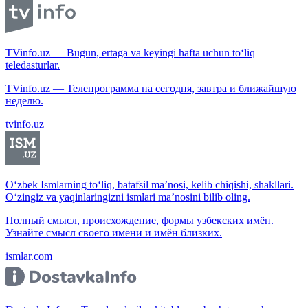
TVinfo.uz — Bugun, ertaga va keyingi hafta uchun to‘liq
teledasturlar.
TVinfo.uz — Телепрограмма на сегодня, завтра и ближайшую
неделю.
tvinfo.uz
O‘zbek Ismlarning to‘liq, batafsil ma’nosi, kelib chiqishi, shakllari.
O‘zingiz va yaqinlaringizni ismlari ma’nosini bilib oling.
Полный смысл, происхождение, формы узбекских имён.
Узнайте смысл своего имени и имён близких.
ismlar.com