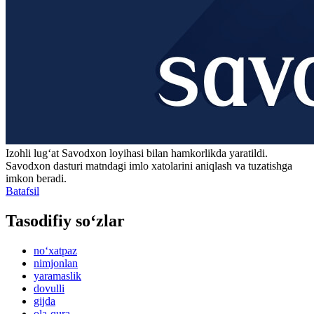
Izohli lugʻat
Savodxon
loyihasi bilan hamkorlikda yaratildi.
Savodxon dasturi matndagi imlo xatolarini aniqlash va tuzatishga
imkon beradi.
Batafsil
Tasodifiy so‘zlar
no‘xatpaz
nimjonlan
yaramaslik
dovulli
gijda
ola-qura