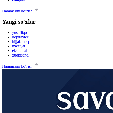
Hammasini ko‘rish
Yangi so'zlar
yusufliqo
kopirayter
hijjalamoq
ma’siyat
ekstremal
xudpisand
Hammasini ko‘rish