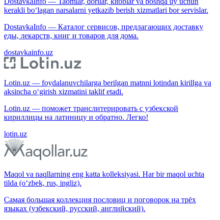
DostavkaInfo — Taomlar, dorilar, kitoblar va boshqa uy uchun
kerakli bo‘lagan narsalarni yetkazib berish xizmatlari bor servislar.
DostavkaInfo — Каталог сервисов, предлагающих доставку
еды, лекарств, книг и товаров для дома.
dostavkainfo.uz
Lotin.uz — foydalanuvchilarga berilgan matnni lotindan kirillga va
aksincha o‘girish xizmatini taklif etadi.
Lotin.uz — поможет транслитерировать с узбекской
кириллицы на латиницу и обратно. Легко!
lotin.uz
Maqol va naqllarning eng katta kolleksiyasi. Har bir maqol uchta
tilda (o‘zbek, rus, ingliz).
Самая большая коллекция пословиц и поговорок на трёх
языках (узбекский, русский, английский).