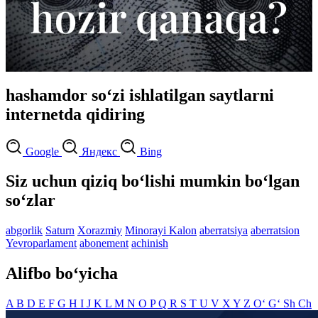
hashamdor so‘zi ishlatilgan saytlarni
internetda qidiring
Google
Яндекс
Bing
Siz uchun qiziq bo‘lishi mumkin bo‘lgan
so‘zlar
abgorlik
Saturn
Xorazmiy
Minorayi Kalon
aberratsiya
aberratsion
Yevroparlament
abonement
achinish
Alifbo bo‘yicha
A
B
D
E
F
G
H
I
J
K
L
M
N
O
P
Q
R
S
T
U
V
X
Y
Z
O‘
G‘
Sh
Ch