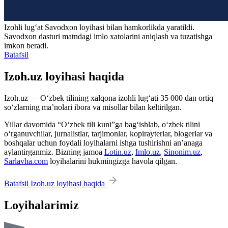
Izohli lugʻat
Savodxon
loyihasi bilan hamkorlikda yaratildi.
Savodxon dasturi matndagi imlo xatolarini aniqlash va tuzatishga
imkon beradi.
Batafsil
Izoh.uz loyihasi haqida
Izoh.uz — O‘zbek tilining xalqona izohli lug‘ati 35 000 dan ortiq
so‘zlarning ma’nolari ibora va misollar bilan keltirilgan.
Yillar davomida “O‘zbek tili kuni”ga bag‘ishlab, o‘zbek tilini
o‘rganuvchilar, jurnalistlar, tarjimonlar, kopirayterlar, blogerlar va
boshqalar uchun foydali loyihalarni ishga tushirishni an’anaga
aylantirganmiz. Bizning jamoa
Lotin.uz
,
Imlo.uz
,
Sinonim.uz
,
Sarlavha.com
loyihalarini hukmingizga havola qilgan.
Batafsil Izoh.uz loyihasi haqida
Loyihalarimiz