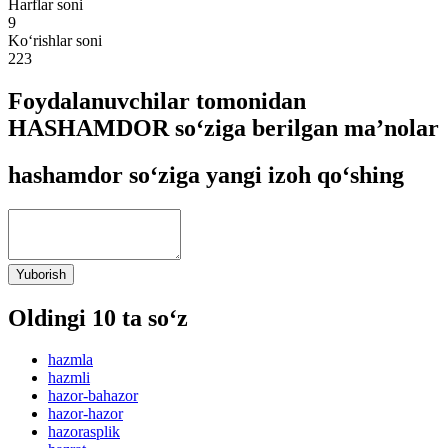
Harflar soni
9
Ko‘rishlar soni
223
Foydalanuvchilar tomonidan
HASHAMDOR so‘ziga berilgan ma’nolar
hashamdor so‘ziga yangi izoh qo‘shing
Yuborish
Oldingi 10 ta so‘z
hazmla
hazmli
hazor-bahazor
hazor-hazor
hazorasplik