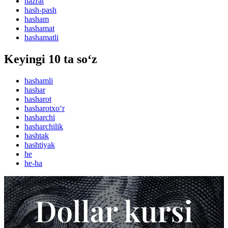
hazrat
hash-pash
hasham
hashamat
hashamatli
Keyingi 10 ta so‘z
hashamli
hashar
hasharot
hasharotxo‘r
hasharchi
hasharchilik
hashtak
hashtiyak
he
he-ha