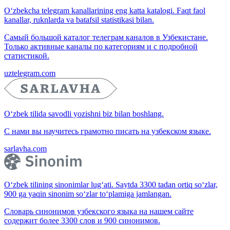
O‘zbekcha telegram kanallarining eng katta katalogi. Faqt faol
kanallar, ruknlarda va batafsil statistikasi bilan.
Самый большой каталог телеграм каналов в Узбекистане.
Только активные каналы по категориям и с подробной
статистикой.
uztelegram.com
O‘zbek tilida savodli yozishni biz bilan boshlang.
С нами вы научитесь грамотно писать на узбекском языке.
sarlavha.com
O‘zbek tilining sinonimlar lug‘ati. Saytda 3300 tadan ortiq so‘zlar,
900 ga yaqin sinonim so‘zlar to‘plamiga jamlangan.
Словарь синонимов узбекского языка на нашем сайте
содержит более 3300 слов и 900 синонимов.