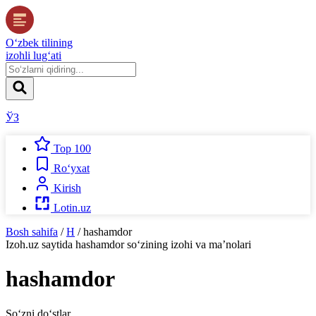
O‘zbek tilining
izohli lug‘ati
ЎЗ
Top 100
Ro‘yxat
Kirish
Lotin.uz
Bosh sahifa
/
H
/
hashamdor
Izoh.uz
saytida
hashamdor
so‘zining izohi va ma’nolari
hashamdor
So‘zni do‘stlar