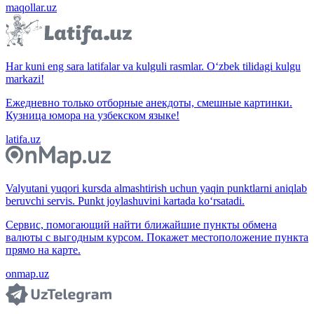
maqollar.uz
Har kuni eng sara latifalar va kulguli rasmlar. O‘zbek tilidagi kulgu
markazi!
Ежедневно только отборные анекдоты, смешные картинки.
Кузница юмора на узбекском языке!
latifa.uz
Valyutani yuqori kursda almashtirish uchun yaqin punktlarni aniqlab
beruvchi servis. Punkt joylashuvini kartada ko‘rsatadi.
Сервис, помогающий найти ближайшие пункты обмена
валюты с выгодным курсом. Покажет местоположение пункта
прямо на карте.
onmap.uz