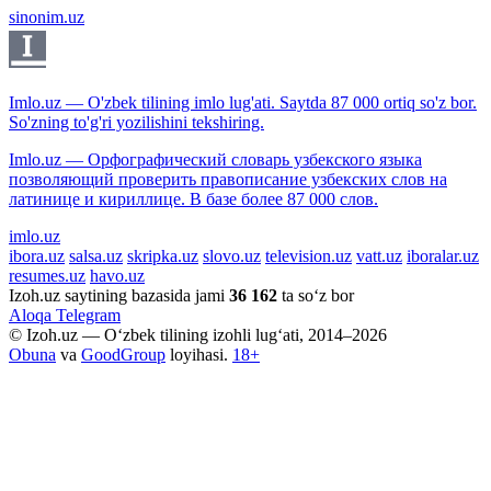
sinonim.uz
Imlo.uz — O'zbek tilining imlo lug'ati. Saytda 87 000 ortiq so'z bor.
So'zning to'g'ri yozilishini tekshiring.
Imlo.uz — Орфографический словарь узбекского языка
позволяющий проверить правописание узбекских слов на
латинице и кириллице. В базе более 87 000 слов.
imlo.uz
ibora.uz
salsa.uz
skripka.uz
slovo.uz
television.uz
vatt.uz
iboralar.uz
resumes.uz
havo.uz
Izoh.uz saytining bazasida jami
36 162
ta so‘z bor
Aloqa
Telegram
© Izoh.uz — O‘zbek tilining izohli lug‘ati, 2014–2026
Obuna
va
GoodGroup
loyihasi.
18+