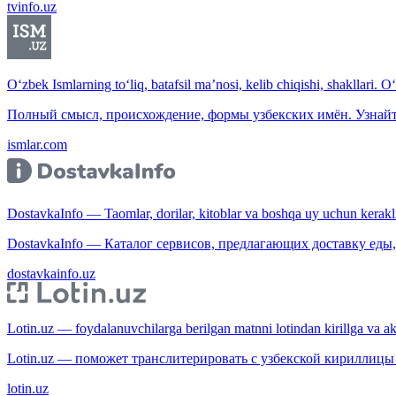
tvinfo.uz
O‘zbek Ismlarning to‘liq, batafsil ma’nosi, kelib chiqishi, shakllari. O
Полный смысл, происхождение, формы узбекских имён. Узнайт
ismlar.com
DostavkaInfo — Taomlar, dorilar, kitoblar va boshqa uy uchun kerakli b
DostavkaInfo — Каталог сервисов, предлагающих доставку еды, 
dostavkainfo.uz
Lotin.uz — foydalanuvchilarga berilgan matnni lotindan kirillga va aksi
Lotin.uz — поможет транслитерировать с узбекской кириллицы 
lotin.uz