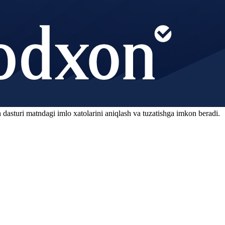
 dasturi matndagi imlo xatolarini aniqlash va tuzatishga imkon beradi.