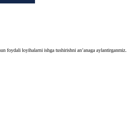
chun foydali loyihalarni ishga tushirishni an’anaga aylantirganmiz.