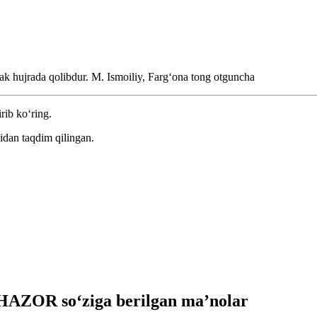
ak hujrada qolibdur.
M. Ismoiliy, Fargʻona tong otguncha
rib ko‘ring.
idan taqdim qilingan.
AZOR so‘ziga berilgan ma’nolar