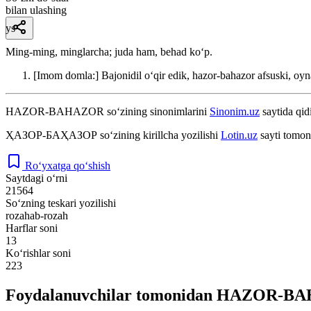
bilan ulashing
ys
Ming-ming, minglarcha; juda ham, behad koʻp.
[Imom domla:] Bajonidil oʻqir edik, hazor-bahazor afsuski, oyn
HAZOR-BAHAZOR
so‘zining sinonimlarini
Sinonim.uz
saytida qidi
ҲАЗОР-БАҲАЗОР
so‘zining kirillcha yozilishi
Lotin.uz
sayti tomon
Ro‘yxatga qo‘shish
Saytdagi o‘rni
21564
So‘zning teskari yozilishi
rozahab-rozah
Harflar soni
13
Ko‘rishlar soni
223
Foydalanuvchilar tomonidan HAZOR-BAH