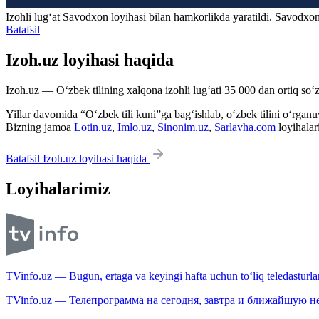
Izohli lugʻat
Savodxon
loyihasi bilan hamkorlikda yaratildi. Savodxon
Batafsil
Izoh.uz loyihasi haqida
Izoh.uz — O‘zbek tilining xalqona izohli lug‘ati 35 000 dan ortiq so‘zl
Yillar davomida “O‘zbek tili kuni”ga bag‘ishlab, o‘zbek tilini o‘rganuvc
Bizning jamoa
Lotin.uz
,
Imlo.uz
,
Sinonim.uz
,
Sarlavha.com
loyihalar
Batafsil Izoh.uz loyihasi haqida
Loyihalarimiz
TVinfo.uz — Bugun, ertaga va keyingi hafta uchun to‘liq teledasturlar
TVinfo.uz — Телепрограмма на сегодня, завтра и ближайшую н