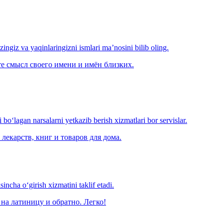
‘zingiz va yaqinlaringizni ismlari ma’nosini bilib oling.
е смысл своего имени и имён близких.
o‘lagan narsalarni yetkazib berish xizmatlari bor servislar.
лекарств, книг и товаров для дома.
ncha o‘girish xizmatini taklif etadi.
на латиницу и обратно. Легко!