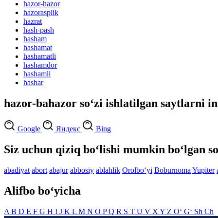
hazor-hazor
hazorasplik
hazrat
hash-pash
hasham
hashamat
hashamatli
hashamdor
hashamli
hashar
hazor-bahazor so‘zi ishlatilgan saytlarni i
Google
Яндекс
Bing
Siz uchun qiziq bo‘lishi mumkin bo‘lgan so
abadiyat
abort
abajur
abbosiy
ablahlik
Orolbo‘yi
Boburnoma
Yupiter
Alifbo bo‘yicha
A
B
D
E
F
G
H
I
J
K
L
M
N
O
P
Q
R
S
T
U
V
X
Y
Z
O‘
G‘
Sh
Ch