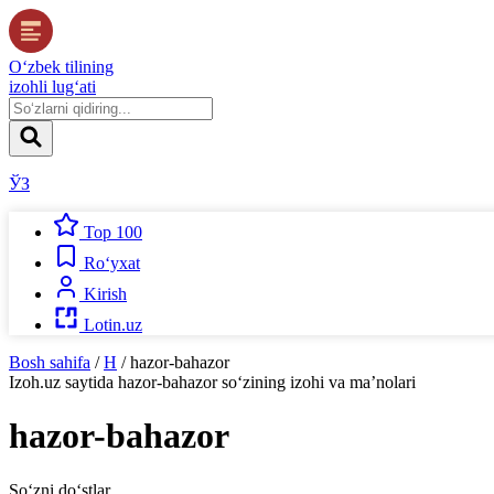
O‘zbek tilining
izohli lug‘ati
ЎЗ
Top 100
Ro‘yxat
Kirish
Lotin.uz
Bosh sahifa
/
H
/
hazor-bahazor
Izoh.uz
saytida
hazor-bahazor
so‘zining izohi va ma’nolari
hazor-bahazor
So‘zni do‘stlar