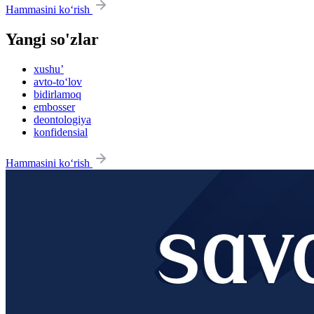
Hammasini ko‘rish
Yangi so'zlar
xushu’
avto-to‘lov
bidirlamoq
embosser
deontologiya
konfidensial
Hammasini ko‘rish