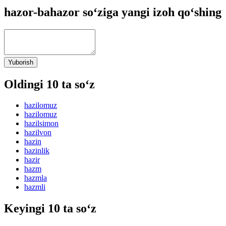
hazor-bahazor so‘ziga yangi izoh qo‘shing
Yuborish
Oldingi 10 ta so‘z
hazilomuz
hazilomuz
hazilsimon
hazilvon
hazin
hazinlik
hazir
hazm
hazmla
hazmli
Keyingi 10 ta so‘z