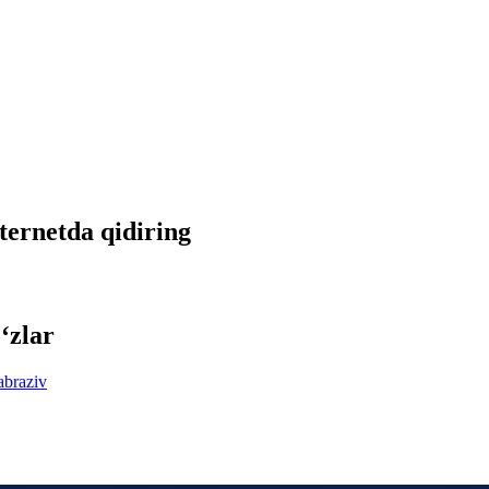
nternetda qidiring
‘zlar
abraziv