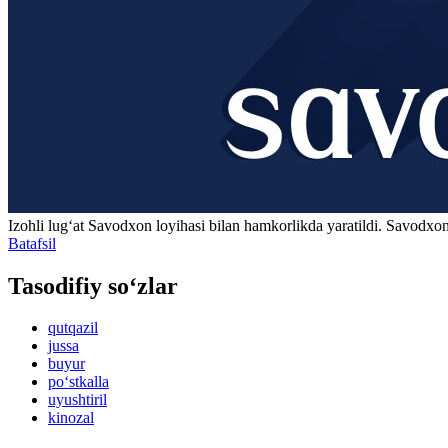
Izohli lugʻat
Savodxon
loyihasi bilan hamkorlikda yaratildi. Savodxon
Batafsil
Tasodifiy so‘zlar
qutqazil
jussa
buyur
po‘stkalla
uyushtiril
kinozal