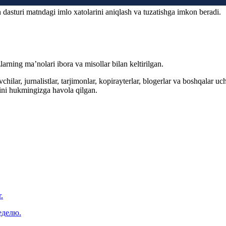
 dasturi matndagi imlo xatolarini aniqlash va tuzatishga imkon beradi.
arning ma’nolari ibora va misollar bilan keltirilgan.
hilar, jurnalistlar, tarjimonlar, kopirayterlar, blogerlar va boshqalar u
ini hukmingizga havola qilgan.
.
еделю.