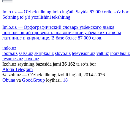
Imlo.uz — O'zbek tilining imlo lug'ati. Saytda 87 000 ortiq so'z bor.
So'zning to'g'ri yozilishini tekshiring.
Imlo.uz — Орфографический словарь узбекского языка
позволяющий проверить правописание узбекских слов на
латинице и кириллице. В базе более 87 000 слов.
imlo.uz
ibora.uz
salsa.uz
skripka.uz
slovo.uz
television.uz
vatt.uz
iboralar.uz
resumes.uz
havo.uz
Izoh.uz saytining bazasida jami
36 162
ta so‘z bor
Aloqa
Telegram
© Izoh.uz — O‘zbek tilining izohli lug‘ati, 2014–2026
Obuna
va
GoodGroup
loyihasi.
18+