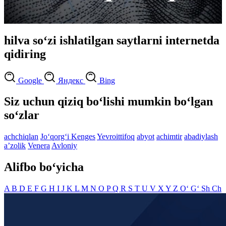
hilva so‘zi ishlatilgan saytlarni internetda
qidiring
Google
Яндекс
Bing
Siz uchun qiziq bo‘lishi mumkin bo‘lgan
so‘zlar
achchiqlan
Jo‘qorg‘i Kenges
Yevroittifoq
abyot
achimtir
abadiylash
aʼzolik
Venera
Avloniy
Alifbo bo‘yicha
A
B
D
E
F
G
H
I
J
K
L
M
N
O
P
Q
R
S
T
U
V
X
Y
Z
O‘
G‘
Sh
Ch