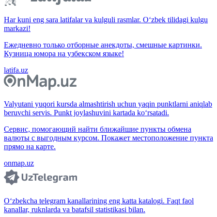
Har kuni eng sara latifalar va kulguli rasmlar. O‘zbek tilidagi kulgu
markazi!
Ежедневно только отборные анекдоты, смешные картинки.
Кузница юмора на узбекском языке!
latifa.uz
Valyutani yuqori kursda almashtirish uchun yaqin punktlarni aniqlab
beruvchi servis. Punkt joylashuvini kartada ko‘rsatadi.
Сервис, помогающий найти ближайшие пункты обмена
валюты с выгодным курсом. Покажет местоположение пункта
прямо на карте.
onmap.uz
O‘zbekcha telegram kanallarining eng katta katalogi. Faqt faol
kanallar, ruknlarda va batafsil statistikasi bilan.