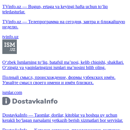
TVinfo.uz — Bugun, ertaga va keyingi hafta uchun to‘liq
teledasturlar.
TVinfo.uz — Телепрограмма на сегодня, завтра и ближайшую
неделю.
tvinfo.uz
O‘zbek Ismlarning to‘liq, batafsil ma’nosi, kelib chiqishi, shakllari.
O‘zingiz va yaqinlaringizni ismlari ma’nosini bilib oling.
Полный смысл, происхождение, формы узбекских имён.
Узнайте смысл своего имени и имён близких.
ismlar.com
DostavkaInfo — Taomlar, dorilar, kitoblar va boshqa uy uchun
kerakli bo‘lagan narsalarni yetkazib berish xizmatlari bor servislar.