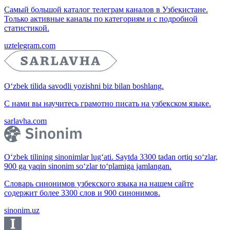
Самый большой каталог телеграм каналов в Узбекистане.
Только активные каналы по категориям и с подробной
статистикой.
uztelegram.com
O‘zbek tilida savodli yozishni biz bilan boshlang.
С нами вы научитесь грамотно писать на узбекском языке.
sarlavha.com
O‘zbek tilining sinonimlar lug‘ati. Saytda 3300 tadan ortiq so‘zlar,
900 ga yaqin sinonim so‘zlar to‘plamiga jamlangan.
Словарь синонимов узбекского языка на нашем сайте
содержит более 3300 слов и 900 синонимов.
sinonim.uz