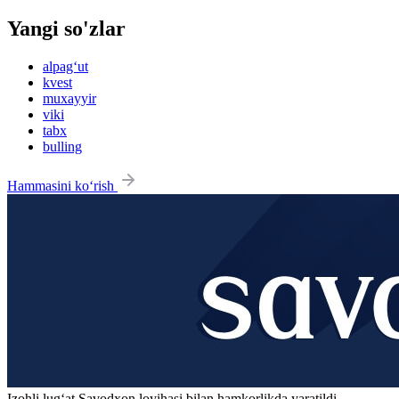
Yangi so'zlar
alpag‘ut
kvest
muxayyir
viki
tabx
bulling
Hammasini ko‘rish
Izohli lugʻat
Savodxon
loyihasi bilan hamkorlikda yaratildi.