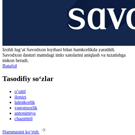
Izohli lugʻat
Savodxon
loyihasi bilan hamkorlikda yaratildi.
Savodxon dasturi matndagi imlo xatolarini aniqlash va tuzatishga
imkon beradi.
Batafsil
Tasodifiy so‘zlar
o‘qitil
ilonizi
lalmikorlik
vagonsozlik
antonimiya
chaqirtiril
Hammasini ko‘rish