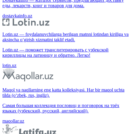
DostavkaInfo — Каталог сервисов, предлагающих доставку
еды, лекарств, книг и товаров для дома.
dostavkainfo.uz
Lotin.uz — foydalanuvchilarga berilgan matnni lotindan kirillga va
aksincha o‘girish xizmatini taklif etadi.
Lotin.uz — поможет транслитерировать с узбекской
кириллицы на латиницу и обратно. Легко!
lotin.uz
Maqol va naqllarning eng katta kolleksiyasi. Har bir maqol uchta
tilda (o‘zbek, rus, ingliz).
Самая большая коллекция пословиц и поговорок на трёх
языках (узбекский, русский, английский).
maqollar.uz