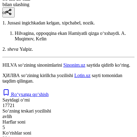
bilan ulashing
ot
1. Jussasi ingichkadan kelgan, xipchabel, nozik.
Hilvagina, oppoqqina ekan Hamiyatli qizga oʻxshaydi.
A.
Muqimov, Kelin
2.
sheva
Yalpiz.
HILVA
so‘zining sinonimlarini
Sinonim.uz
saytida qidirib ko‘ring.
ҲИЛВА
so‘zining kirillcha yozilishi
Lotin.uz
sayti tomonidan
taqdim qilingan.
Ro‘yxatga qo‘shish
Saytdagi o‘rni
17721
So‘zning teskari yozilishi
avlih
Harflar soni
5
Ko‘rishlar soni