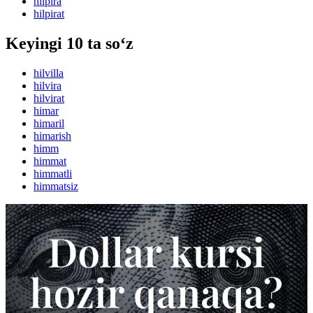
hilpira
hilpirat
Keyingi 10 ta so‘z
hilvilla
hilvira
hilvirat
himar
himaril
himarish
himm
himmat
himmatli
himmatsiz