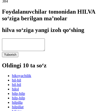
384
Foydalanuvchilar tomonidan HILVA
so‘ziga berilgan ma’nolar
hilva so‘ziga yangi izoh qo‘shing
Yuborish
Oldingi 10 ta so‘z
hikoyachilik
hil-hil
hil-hil
hilol
hilp-hilp
hilp-hilp
hilpilla
hilpillat