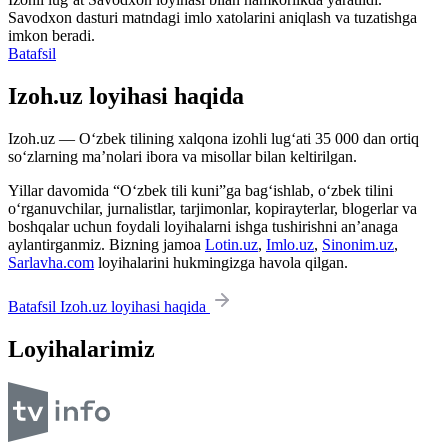
Savodxon dasturi matndagi imlo xatolarini aniqlash va tuzatishga
imkon beradi.
Batafsil
Izoh.uz loyihasi haqida
Izoh.uz — O‘zbek tilining xalqona izohli lug‘ati 35 000 dan ortiq
so‘zlarning ma’nolari ibora va misollar bilan keltirilgan.
Yillar davomida “O‘zbek tili kuni”ga bag‘ishlab, o‘zbek tilini
o‘rganuvchilar, jurnalistlar, tarjimonlar, kopirayterlar, blogerlar va
boshqalar uchun foydali loyihalarni ishga tushirishni an’anaga
aylantirganmiz. Bizning jamoa
Lotin.uz
,
Imlo.uz
,
Sinonim.uz
,
Sarlavha.com
loyihalarini hukmingizga havola qilgan.
Batafsil Izoh.uz loyihasi haqida
Loyihalarimiz