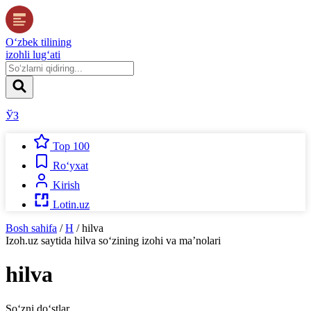
O‘zbek tilining
izohli lug‘ati
ЎЗ
Top 100
Ro‘yxat
Kirish
Lotin.uz
Bosh sahifa
/
H
/
hilva
Izoh.uz
saytida
hilva
so‘zining izohi va ma’nolari
hilva
So‘zni do‘stlar