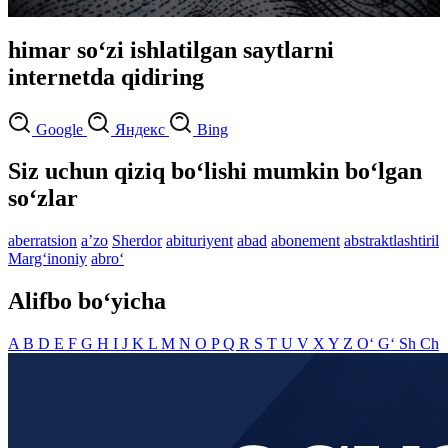
himar so‘zi ishlatilgan saytlarni
internetda qidiring
Google
Яндекс
Bing
Siz uchun qiziq bo‘lishi mumkin bo‘lgan
so‘zlar
aberratsion
aʼzo
Sherdor
abituriyent
abad
abonement
abstraktlashtiril
Marg‘inoniy
abro‘
Alifbo bo‘yicha
A
B
D
E
F
G
H
I
J
K
L
M
N
O
P
Q
R
S
T
U
V
X
Y
Z
O‘
G‘
Sh
Ch