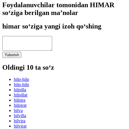
Foydalanuvchilar tomonidan HIMAR
so‘ziga berilgan ma’nolar
himar so‘ziga yangi izoh qo‘shing
Yuborish
Oldingi 10 ta so‘z
hilp-hilp
hilp-hilp
hilpilla
hilpillat
hilpira
hilpirat
hilva
hilvilla
hilvira
hilvirat