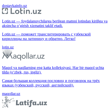
dostavkainfo.uz
Lotin.uz — foydalanuvchilarga berilgan matnni lotindan kirillga va
aksincha o‘girish xizmatini taklif etadi.
Lotin.uz — поможет транслитерировать с узбекской
кириллицы на латиницу и обратно. Легко!
lotin.uz
Maqol va naqllarning eng katta kolleksiyasi. Har bir maqol uchta
tilda (o‘zbek, rus, ingliz).
Самая большая коллекция пословиц и поговорок на трёх
языках (узбекский, русский, английский).
maqollar.uz