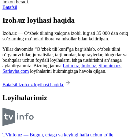
imkon beradi.
Batafsil
Izoh.uz loyihasi haqida
Izoh.uz — O‘zbek tilining xalqona izohli lug‘ati 35 000 dan ortiq
so‘zlarning ma’nolari ibora va misollar bilan keltirilgan.
Yillar davomida “O‘zbek tili kuni”ga bag‘ishlab, o‘zbek tilini
o‘rganuvchilar, jurnalistlar, tarjimonlar, kopirayterlar, blogerlar va
boshqalar uchun foydali loyihalarni ishga tushirishni an’anaga
aylantirganmiz. Bizning jamoa
Lotin.uz
,
Imlo.uz
,
Sinonim.uz
,
Sarlavha.com
loyihalarini hukmingizga havola qilgan.
Batafsil Izoh.uz loyihasi haqida
Loyihalarimiz
TVinfo.uz — Bugun, ertaga va keyingi hafta uchun to‘liq