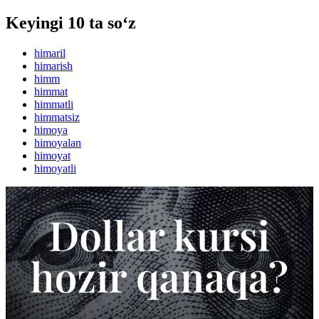
Keyingi 10 ta so‘z
himaril
himarish
himm
himmat
himmatli
himmatsiz
himoya
himoyalan
himoyat
himoyatli