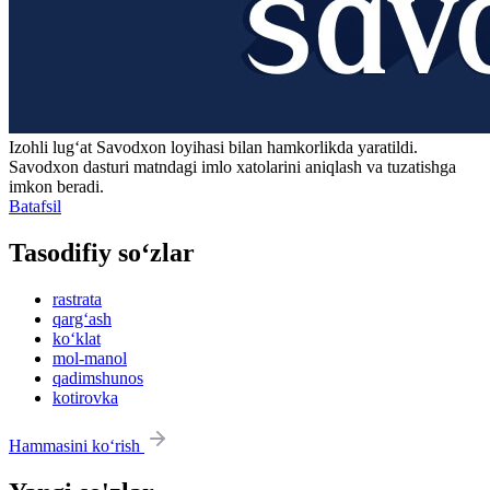
Izohli lugʻat
Savodxon
loyihasi bilan hamkorlikda yaratildi.
Savodxon dasturi matndagi imlo xatolarini aniqlash va tuzatishga
imkon beradi.
Batafsil
Tasodifiy so‘zlar
rastrata
qarg‘ash
ko‘klat
mol-manol
qadimshunos
kotirovka
Hammasini ko‘rish