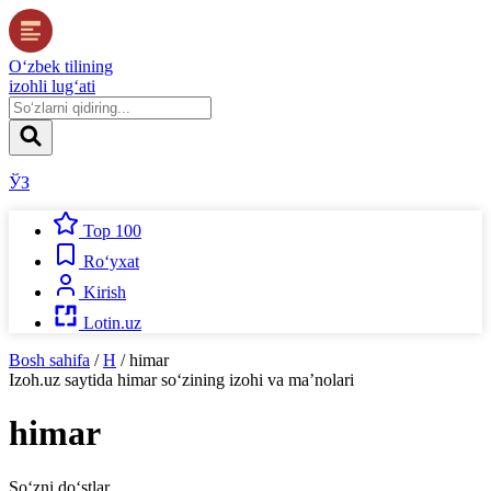
O‘zbek tilining
izohli lug‘ati
ЎЗ
Top 100
Ro‘yxat
Kirish
Lotin.uz
Bosh sahifa
/
H
/
himar
Izoh.uz
saytida
himar
so‘zining izohi va ma’nolari
himar
So‘zni do‘stlar