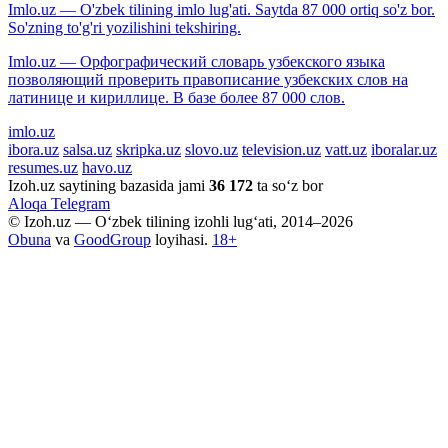
Imlo.uz — O'zbek tilining imlo lug'ati. Saytda 87 000 ortiq so'z bor.
So'zning to'g'ri yozilishini tekshiring.
Imlo.uz — Орфографический словарь узбекского языка
позволяющий проверить правописание узбекских слов на
латинице и кириллице. В базе более 87 000 слов.
imlo.uz
ibora.uz
salsa.uz
skripka.uz
slovo.uz
television.uz
vatt.uz
iboralar.uz
resumes.uz
havo.uz
Izoh.uz saytining bazasida jami
36 172
ta so‘z bor
Aloqa
Telegram
© Izoh.uz — O‘zbek tilining izohli lug‘ati, 2014–2026
Obuna
va
GoodGroup
loyihasi.
18+