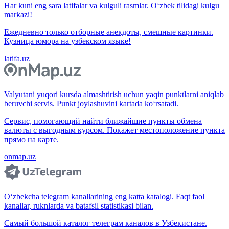
Har kuni eng sara latifalar va kulguli rasmlar. O‘zbek tilidagi kulgu
markazi!
Ежедневно только отборные анекдоты, смешные картинки.
Кузница юмора на узбекском языке!
latifa.uz
Valyutani yuqori kursda almashtirish uchun yaqin punktlarni aniqlab
beruvchi servis. Punkt joylashuvini kartada ko‘rsatadi.
Сервис, помогающий найти ближайшие пункты обмена
валюты с выгодным курсом. Покажет местоположение пункта
прямо на карте.
onmap.uz
O‘zbekcha telegram kanallarining eng katta katalogi. Faqt faol
kanallar, ruknlarda va batafsil statistikasi bilan.
Самый большой каталог телеграм каналов в Узбекистане.