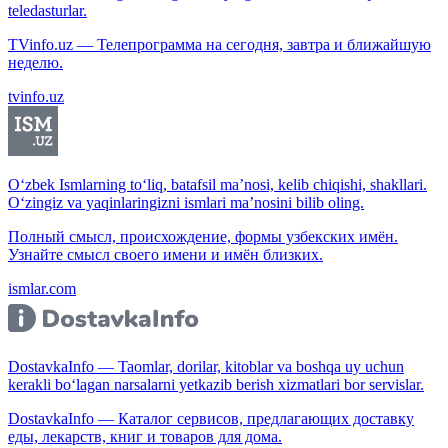
teledasturlar.
TVinfo.uz — Телепрограмма на сегодня, завтра и ближайшую
неделю.
tvinfo.uz
O‘zbek Ismlarning to‘liq, batafsil ma’nosi, kelib chiqishi, shakllari.
O‘zingiz va yaqinlaringizni ismlari ma’nosini bilib oling.
Полный смысл, происхождение, формы узбекских имён.
Узнайте смысл своего имени и имён близких.
ismlar.com
DostavkaInfo — Taomlar, dorilar, kitoblar va boshqa uy uchun
kerakli bo‘lagan narsalarni yetkazib berish xizmatlari bor servislar.
DostavkaInfo — Каталог сервисов, предлагающих доставку
еды, лекарств, книг и товаров для дома.