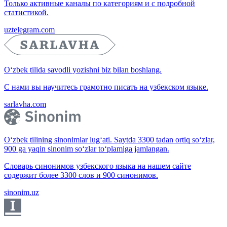
Только активные каналы по категориям и с подробной
статистикой.
uztelegram.com
O‘zbek tilida savodli yozishni biz bilan boshlang.
С нами вы научитесь грамотно писать на узбекском языке.
sarlavha.com
O‘zbek tilining sinonimlar lug‘ati. Saytda 3300 tadan ortiq so‘zlar,
900 ga yaqin sinonim so‘zlar to‘plamiga jamlangan.
Словарь синонимов узбекского языка на нашем сайте
содержит более 3300 слов и 900 синонимов.
sinonim.uz