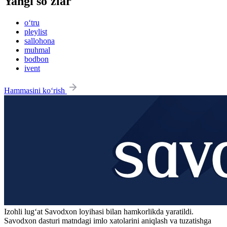
Yangi so'zlar
o‘tru
pleylist
sallohona
muhmal
bodbon
ivent
Hammasini ko‘rish
Izohli lugʻat
Savodxon
loyihasi bilan hamkorlikda yaratildi.
Savodxon dasturi matndagi imlo xatolarini aniqlash va tuzatishga