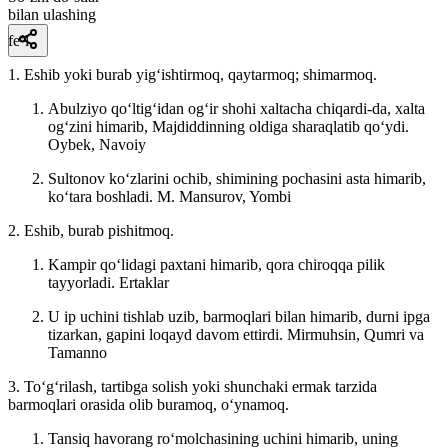
bilan ulashing
fe’l
1. Eshib yoki burab yigʻishtirmoq, qaytarmoq; shimarmoq.
Abulziyo qoʻltigʻidan ogʻir shohi xaltacha chiqardi-da, xalta
ogʻzini himarib, Majdiddinning oldiga sharaqlatib qoʻydi.
Oybek, Navoiy
Sultonov koʻzlarini ochib, shimining pochasini asta himarib,
koʻtara boshladi.
M. Mansurov, Yombi
2. Eshib, burab pishitmoq.
Kampir qoʻlidagi paxtani himarib, qora chiroqqa pilik
tayyorladi.
Ertaklar
U ip uchini tishlab uzib, barmoqlari bilan himarib, durni ipga
tizarkan, gapini loqayd davom ettirdi.
Mirmuhsin, Qumri va
Tamanno
3. Toʻgʻrilash, tartibga solish yoki shunchaki ermak tarzida
barmoqlari orasida olib buramoq, oʻynamoq.
Tansiq havorang roʻmolchasining uchini himarib, uning