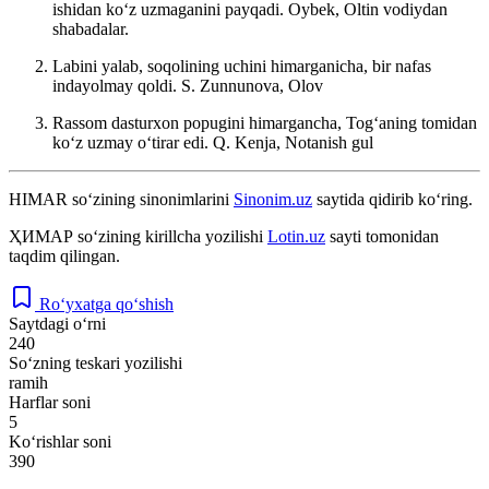
ishidan koʻz uzmaganini payqadi.
Oybek, Oltin vodiydan
shabadalar.
Labini yalab, soqolining uchini himarganicha, bir nafas
indayolmay qoldi.
S. Zunnunova, Olov
Rassom dasturxon popugini himargancha, Togʻaning tomidan
koʻz uzmay oʻtirar edi.
Q. Kenja, Notanish gul
HIMAR
so‘zining sinonimlarini
Sinonim.uz
saytida qidirib ko‘ring.
ҲИМАР
so‘zining kirillcha yozilishi
Lotin.uz
sayti tomonidan
taqdim qilingan.
Ro‘yxatga qo‘shish
Saytdagi o‘rni
240
So‘zning teskari yozilishi
ramih
Harflar soni
5
Ko‘rishlar soni
390