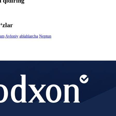
a qidiring
‘zlar
zam
Avloniy
ablahlarcha
Neptun