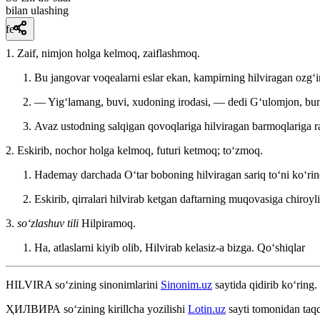
bilan ulashing
fe’l
1. Zaif, nimjon holga kelmoq, zaiflashmoq.
Bu jangovar voqealarni eslar ekan, kampirning hilviragan ozgʻi
— Yigʻlamang, buvi, xudoning irodasi, — dedi Gʻulomjon, bund
Avaz ustodning salqigan qovoqlariga hilviragan barmoqlariga ra
2. Eskirib, nochor holga kelmoq, futuri ketmoq; toʻzmoq.
Hademay darchada Oʻtar boboning hilviragan sariq toʻni koʻrin
Eskirib, qirralari hilvirab ketgan daftarning muqovasiga chiroyl
3.
so‘zlashuv tili
Hilpiramoq.
Ha, atlaslarni kiyib olib, Hilvirab kelasiz-a bizga.
Qoʻshiqlar
HILVIRA
so‘zining sinonimlarini
Sinonim.uz
saytida qidirib ko‘ring.
ҲИЛВИРА
so‘zining kirillcha yozilishi
Lotin.uz
sayti tomonidan taqd