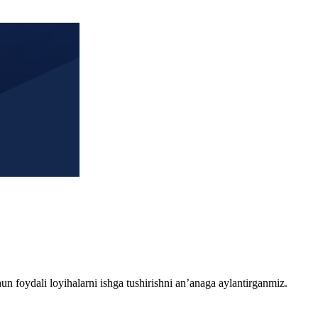
chun foydali loyihalarni ishga tushirishni an’anaga aylantirganmiz.