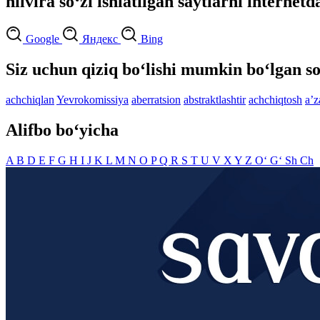
hilvira so‘zi ishlatilgan saytlarni internetd
Google
Яндекс
Bing
Siz uchun qiziq bo‘lishi mumkin bo‘lgan so
achchiqlan
Yevrokomissiya
aberratsion
abstraktlashtir
achchiqtosh
aʼ
Alifbo bo‘yicha
A
B
D
E
F
G
H
I
J
K
L
M
N
O
P
Q
R
S
T
U
V
X
Y
Z
O‘
G‘
Sh
Ch