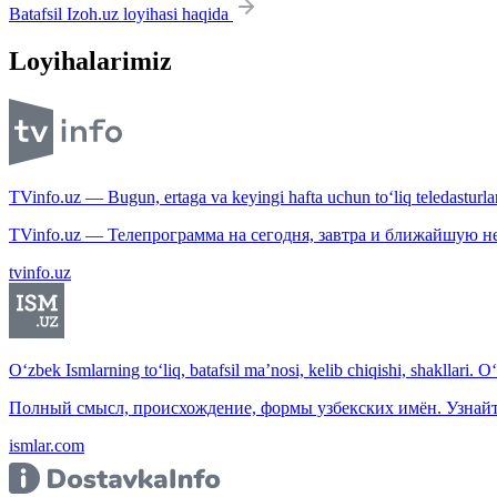
Batafsil Izoh.uz loyihasi haqida
Loyihalarimiz
TVinfo.uz — Bugun, ertaga va keyingi hafta uchun to‘liq teledasturlar
TVinfo.uz — Телепрограмма на сегодня, завтра и ближайшую н
tvinfo.uz
O‘zbek Ismlarning to‘liq, batafsil ma’nosi, kelib chiqishi, shakllari. O
Полный смысл, происхождение, формы узбекских имён. Узнайт
ismlar.com