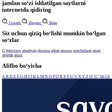
jamlan so‘zi ishlatilgan saytlarni
internetda qidiring
Google
Яндекс
Bing
Siz uchun qiziq bo‘lishi mumkin bo‘lgan
so‘zlar
G‘ijduvoniy
abadiyan
abssissa
ablah
abssess
achchiqlash
abort
abjirlik
abzal
Alifbo bo‘yicha
A
B
D
E
F
G
H
I
J
K
L
M
N
O
P
Q
R
S
T
U
V
X
Y
Z
O‘
G‘
Sh
Ch