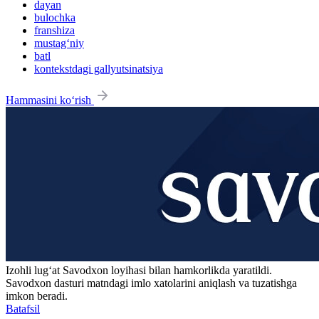
dayan
bulochka
franshiza
mustag‘niy
batl
kontekstdagi gallyutsinatsiya
Hammasini ko‘rish
Izohli lugʻat
Savodxon
loyihasi bilan hamkorlikda yaratildi.
Savodxon dasturi matndagi imlo xatolarini aniqlash va tuzatishga
imkon beradi.
Batafsil