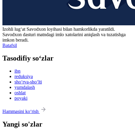
Izohli lugʻat
Savodxon
loyihasi bilan hamkorlikda yaratildi.
Savodxon dasturi matndagi imlo xatolarini aniqlash va tuzatishga
imkon beradi.
Batafsil
Tasodifiy so‘zlar
ibn
reduksiya
sho‘rva-sho‘lti
yumdalash
oshlat
poyaki
Hammasini ko‘rish
Yangi so'zlar