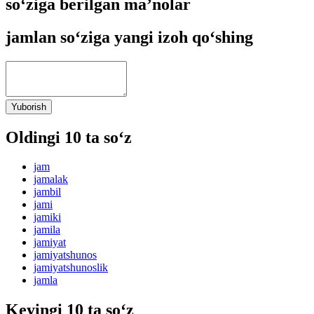
so‘ziga berilgan ma’nolar
jamlan so‘ziga yangi izoh qo‘shing
Yuborish
Oldingi 10 ta so‘z
jam
jamalak
jambil
jami
jamiki
jamila
jamiyat
jamiyatshunos
jamiyatshunoslik
jamla
Keyingi 10 ta so‘z