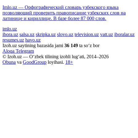
Imlo.uz — Орфографический словарь узбекского языка
позволяющий проверить правописание узбекских слов на
латинице и кириллице. В базе более 87 000 слов.
imlo.uz
ibora.uz
salsa.uz
skripka.uz
slovo.uz
television.uz
vatt.uz
iboralar.uz
resumes.uz
havo.uz
Izoh.uz saytining bazasida jami
36 149
ta so‘z bor
Aloqa
Telegram
© Izoh.uz — O‘zbek tilining izohli lug‘ati, 2014–2026
Obuna
va
GoodGroup
loyihasi.
18+