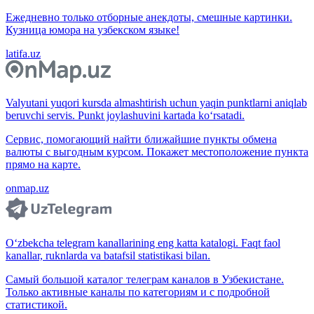
Ежедневно только отборные анекдоты, смешные картинки.
Кузница юмора на узбекском языке!
latifa.uz
Valyutani yuqori kursda almashtirish uchun yaqin punktlarni aniqlab
beruvchi servis. Punkt joylashuvini kartada ko‘rsatadi.
Сервис, помогающий найти ближайшие пункты обмена
валюты с выгодным курсом. Покажет местоположение пункта
прямо на карте.
onmap.uz
O‘zbekcha telegram kanallarining eng katta katalogi. Faqt faol
kanallar, ruknlarda va batafsil statistikasi bilan.
Самый большой каталог телеграм каналов в Узбекистане.
Только активные каналы по категориям и с подробной
статистикой.