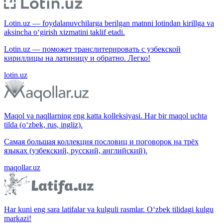
Lotin.uz — foydalanuvchilarga berilgan matnni lotindan kirillga va
aksincha o‘girish xizmatini taklif etadi.
Lotin.uz — поможет транслитерировать с узбекской
кириллицы на латиницу и обратно. Легко!
lotin.uz
Maqol va naqllarning eng katta kolleksiyasi. Har bir maqol uchta
tilda (o‘zbek, rus, ingliz).
Самая большая коллекция пословиц и поговорок на трёх
языках (узбекский, русский, английский).
maqollar.uz
Har kuni eng sara latifalar va kulguli rasmlar. O‘zbek tilidagi kulgu
markazi!