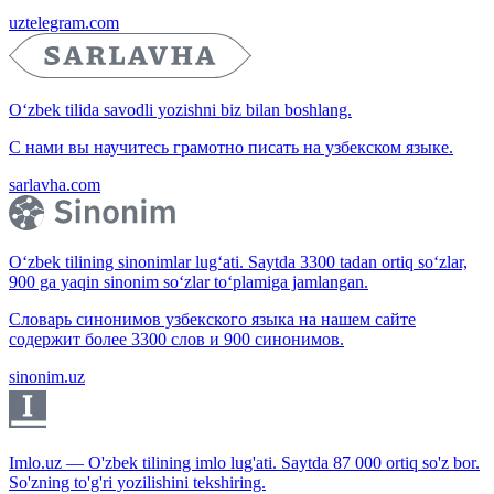
uztelegram.com
O‘zbek tilida savodli yozishni biz bilan boshlang.
С нами вы научитесь грамотно писать на узбекском языке.
sarlavha.com
O‘zbek tilining sinonimlar lug‘ati. Saytda 3300 tadan ortiq so‘zlar,
900 ga yaqin sinonim so‘zlar to‘plamiga jamlangan.
Словарь синонимов узбекского языка на нашем сайте
содержит более 3300 слов и 900 синонимов.
sinonim.uz
Imlo.uz — O'zbek tilining imlo lug'ati. Saytda 87 000 ortiq so'z bor.
So'zning to'g'ri yozilishini tekshiring.