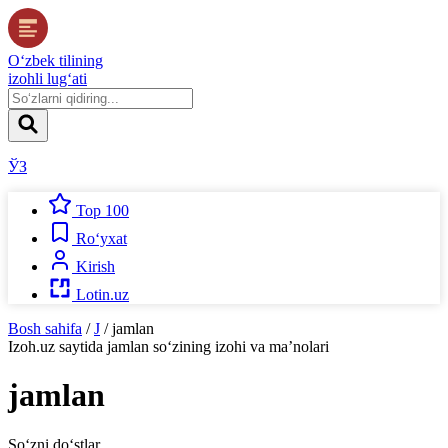
O‘zbek tilining
izohli lug‘ati
ЎЗ
Top 100
Ro‘yxat
Kirish
Lotin.uz
Bosh sahifa
/
J
/
jamlan
Izoh.uz
saytida
jamlan
so‘zining izohi va ma’nolari
jamlan
So‘zni do‘stlar