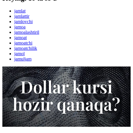
jamlat
jamlattir
jamlovchi
jamoa
jamoalashtiril
jamoat
jamoatchi
jamoatchilik
jamol
jamuljam