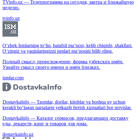
TVinfo.uz — Телепрограмма на сегодня, завтра и ближайшую
неделю.
tvinfo.uz
O‘zbek Ismlarning to‘liq, batafsil ma’nosi, kelib chiqishi, shakllari.
O‘zingiz va yaqinlaringizni ismlari ma’nosini bilib oling.
Полный смысл, происхождение, формы узбекских имён.
Узнайте смысл своего имени и имён близких.
ismlar.com
DostavkaInfo — Taomlar, dorilar, kitoblar va boshqa uy uchun
kerakli bo‘lagan narsalarni yetkazib berish xizmatlari bor servislar.
DostavkaInfo — Каталог сервисов, предлагающих доставку
еды, лекарств, книг и товаров для дома.
dostavkainfo.uz