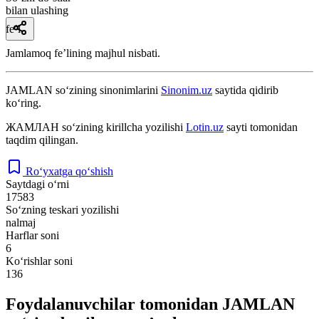
bilan ulashing
fe’l
Jamlamoq feʼlining majhul nisbati.
JAMLAN
so‘zining sinonimlarini
Sinonim.uz
saytida qidirib
ko‘ring.
ЖАМЛАН
so‘zining kirillcha yozilishi
Lotin.uz
sayti tomonidan
taqdim qilingan.
Ro‘yxatga qo‘shish
Saytdagi o‘rni
17583
So‘zning teskari yozilishi
nalmaj
Harflar soni
6
Ko‘rishlar soni
136
Foydalanuvchilar tomonidan JAMLAN