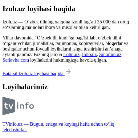
Izoh.uz loyihasi haqida
Izoh.uz — O‘zbek tilining xalqona izohli lug‘ati 35 000 dan ortiq
so‘zlarning ma’nolari ibora va misollar bilan keltirilgan.
Yillar davomida “O‘zbek tili kuni”ga bag‘ishlab, o‘zbek tilini
o‘rganuvchilar, jurnalistlar, tarjimonlar, kopirayterlar, blogerlar va
boshqalar uchun foydali loyihalarni ishga tushirishni an’anaga
aylantirganmiz. Bizning jamoa
Lotin.uz
,
Imlo.uz
,
Sinonim.uz
,
Sarlavha.com
loyihalarini hukmingizga havola qilgan.
Batafsil Izoh.uz loyihasi haqida
Loyihalarimiz
TVinfo.uz — Bugun, ertaga va keyingi hafta uchun to‘liq
teledasturlar.