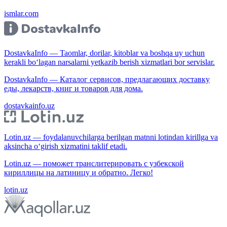
ismlar.com
DostavkaInfo — Taomlar, dorilar, kitoblar va boshqa uy uchun
kerakli bo‘lagan narsalarni yetkazib berish xizmatlari bor servislar.
DostavkaInfo — Каталог сервисов, предлагающих доставку
еды, лекарств, книг и товаров для дома.
dostavkainfo.uz
Lotin.uz — foydalanuvchilarga berilgan matnni lotindan kirillga va
aksincha o‘girish xizmatini taklif etadi.
Lotin.uz — поможет транслитерировать с узбекской
кириллицы на латиницу и обратно. Легко!
lotin.uz