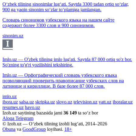
O‘zbek tilining sinonimlar lug‘ati. Saytda 3300 tadan ortiq so‘zlar,
900 ga yaqin sinonim so‘zlar to‘plamiga jamlangan.
Словарь синонимов узбекского языка на нашем сайте
содержит более 3300 слов и 900 синонимов.
sinonim.uz
Imlo.uz — O'zbek tilining imlo lug'ati. Saytda 87 000 ortiq so'z bor.
So'zning to'g'ri yozilishini tekshiring.
Imlo.uz — Орфографический словарь узбекского языка
позволяющий проверить правописание узбекских слов на
латинице и кириллице. В базе более 87 000 слов.
imlo.uz
ibora.uz
salsa.uz
skripka.uz
slovo.uz
television.uz
vatt.uz
iboralar.uz
resumes.uz
havo.uz
Izoh.uz saytining bazasida jami
36 149
ta so‘z bor
Aloqa
Telegram
© Izoh.uz — O‘zbek tilining izohli lug‘ati, 2014–2026
Obuna
va
GoodGroup
loyihasi.
18+