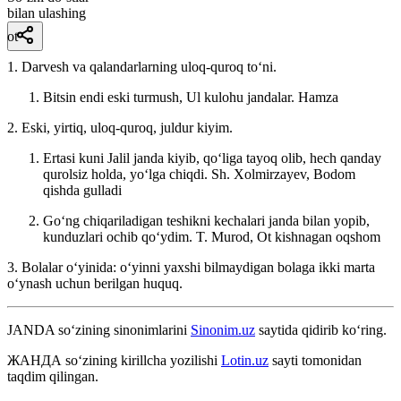
bilan ulashing
ot
1. Darvesh va qalandarlarning uloq-quroq toʻni.
Bitsin endi eski turmush, Ul kulohu jandalar.
Hamza
2. Eski, yirtiq, uloq-quroq, juldur kiyim.
Ertasi kuni Jalil janda kiyib, qoʻliga tayoq olib, hech qanday
qurolsiz holda, yoʻlga chiqdi.
Sh. Xolmirzayev, Bodom
qishda gulladi
Goʻng chiqariladigan teshikni kechalari janda bilan yopib,
kunduzlari ochib qoʻydim.
T. Murod, Ot kishnagan oqshom
3. Bolalar oʻyinida: oʻyinni yaxshi bilmaydigan bolaga ikki marta
oʻynash uchun berilgan huquq.
JANDA
so‘zining sinonimlarini
Sinonim.uz
saytida qidirib ko‘ring.
ЖАНДА
so‘zining kirillcha yozilishi
Lotin.uz
sayti tomonidan
taqdim qilingan.