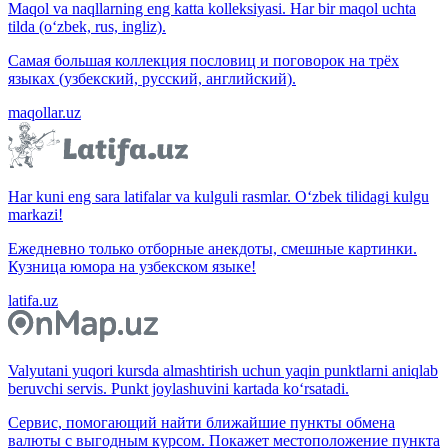
Maqol va naqllarning eng katta kolleksiyasi. Har bir maqol uchta
tilda (o‘zbek, rus, ingliz).
Самая большая коллекция пословиц и поговорок на трёх
языках (узбекский, русский, английский).
maqollar.uz
Har kuni eng sara latifalar va kulguli rasmlar. O‘zbek tilidagi kulgu
markazi!
Ежедневно только отборные анекдоты, смешные картинки.
Кузница юмора на узбекском языке!
latifa.uz
Valyutani yuqori kursda almashtirish uchun yaqin punktlarni aniqlab
beruvchi servis. Punkt joylashuvini kartada ko‘rsatadi.
Сервис, помогающий найти ближайшие пункты обмена
валюты с выгодным курсом. Покажет местоположение пункта