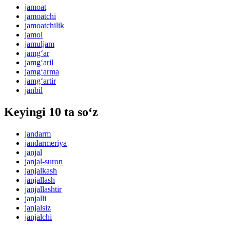
jamoat
jamoatchi
jamoatchilik
jamol
jamuljam
jamg‘ar
jamg‘aril
jamg‘arma
jamg‘artir
janbil
Keyingi 10 ta so‘z
jandarm
jandarmeriya
janjal
janjal-suron
janjalkash
janjallash
janjallashtir
janjalli
janjalsiz
janjalchi