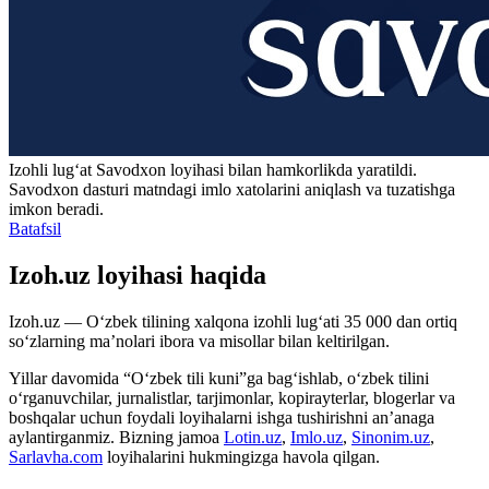
Izohli lugʻat
Savodxon
loyihasi bilan hamkorlikda yaratildi.
Savodxon dasturi matndagi imlo xatolarini aniqlash va tuzatishga
imkon beradi.
Batafsil
Izoh.uz loyihasi haqida
Izoh.uz — O‘zbek tilining xalqona izohli lug‘ati 35 000 dan ortiq
so‘zlarning ma’nolari ibora va misollar bilan keltirilgan.
Yillar davomida “O‘zbek tili kuni”ga bag‘ishlab, o‘zbek tilini
o‘rganuvchilar, jurnalistlar, tarjimonlar, kopirayterlar, blogerlar va
boshqalar uchun foydali loyihalarni ishga tushirishni an’anaga
aylantirganmiz. Bizning jamoa
Lotin.uz
,
Imlo.uz
,
Sinonim.uz
,
Sarlavha.com
loyihalarini hukmingizga havola qilgan.