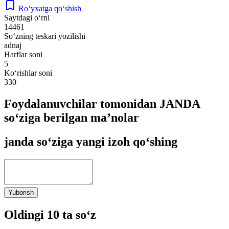
Ro‘yxatga qo‘shish
Saytdagi o‘rni
14461
So‘zning teskari yozilishi
adnaj
Harflar soni
5
Ko‘rishlar soni
330
Foydalanuvchilar tomonidan JANDA
so‘ziga berilgan ma’nolar
janda so‘ziga yangi izoh qo‘shing
Yuborish
Oldingi 10 ta so‘z