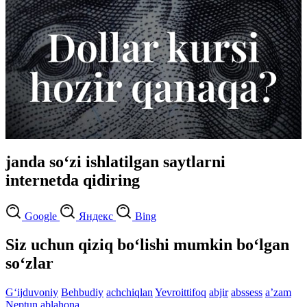
janda so‘zi ishlatilgan saytlarni
internetda qidiring
Google
Яндекс
Bing
Siz uchun qiziq bo‘lishi mumkin bo‘lgan
so‘zlar
G‘ijduvoniy
Behbudiy
achchiqlan
Yevroittifoq
abjir
abssess
aʼzam
Neptun
ablahona