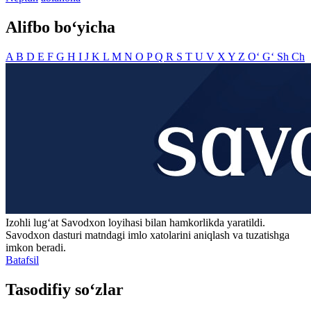
Alifbo bo‘yicha
A
B
D
E
F
G
H
I
J
K
L
M
N
O
P
Q
R
S
T
U
V
X
Y
Z
O‘
G‘
Sh
Ch
Izohli lugʻat
Savodxon
loyihasi bilan hamkorlikda yaratildi.
Savodxon dasturi matndagi imlo xatolarini aniqlash va tuzatishga
imkon beradi.
Batafsil
Tasodifiy so‘zlar