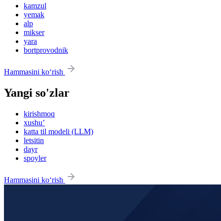
kamzul
yemak
alp
mikser
yara
bortprovodnik
Hammasini ko‘rish
Yangi so'zlar
kirishmoq
xushu’
katta til modeli (LLM)
letsitin
dayr
spoyler
Hammasini ko‘rish