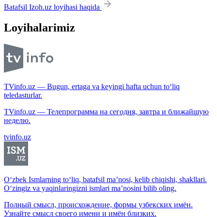
Batafsil Izoh.uz loyihasi haqida
Loyihalarimiz
TVinfo.uz — Bugun, ertaga va keyingi hafta uchun to‘liq
teledasturlar.
TVinfo.uz — Телепрограмма на сегодня, завтра и ближайшую
неделю.
tvinfo.uz
O‘zbek Ismlarning to‘liq, batafsil ma’nosi, kelib chiqishi, shakllari.
O‘zingiz va yaqinlaringizni ismlari ma’nosini bilib oling.
Полный смысл, происхождение, формы узбекских имён.
Узнайте смысл своего имени и имён близких.