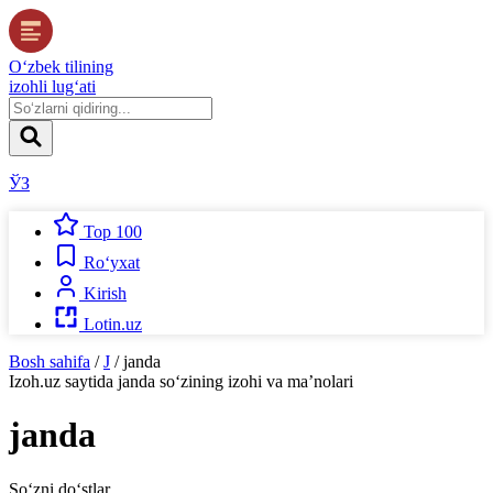
O‘zbek tilining
izohli lug‘ati
ЎЗ
Top 100
Ro‘yxat
Kirish
Lotin.uz
Bosh sahifa
/
J
/
janda
Izoh.uz
saytida
janda
so‘zining izohi va ma’nolari
janda
So‘zni do‘stlar