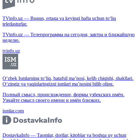
TVinfo.uz — Bugun, ertaga va keyingi hafta uchun to‘liq
teledasturlar.
TVinfo.uz — Телепрограмма на сегодня, завтра и ближайшую
неделю.
tvinfo.uz
O‘zbek Ismlarning to‘liq, batafsil ma’nosi, kelib chiqishi, shakllari.
O‘zingiz va yaqinlaringizni ismlari ma’nosini bilib oling.
Полный смысл, происхождение, формы узбекских имён.
Узнайте смысл своего имени и имён близких.
ismlar.com
DostavkaInfo — Taomlar, dorilar, kitoblar va boshqa uy uchun