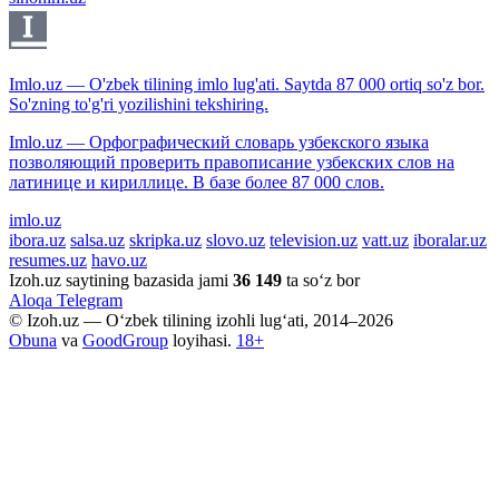
Imlo.uz — O'zbek tilining imlo lug'ati. Saytda 87 000 ortiq so'z bor.
So'zning to'g'ri yozilishini tekshiring.
Imlo.uz — Орфографический словарь узбекского языка
позволяющий проверить правописание узбекских слов на
латинице и кириллице. В базе более 87 000 слов.
imlo.uz
ibora.uz
salsa.uz
skripka.uz
slovo.uz
television.uz
vatt.uz
iboralar.uz
resumes.uz
havo.uz
Izoh.uz saytining bazasida jami
36 149
ta so‘z bor
Aloqa
Telegram
© Izoh.uz — O‘zbek tilining izohli lug‘ati, 2014–2026
Obuna
va
GoodGroup
loyihasi.
18+