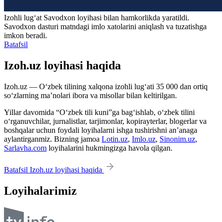
Izohli lugʻat
Savodxon
loyihasi bilan hamkorlikda yaratildi.
Savodxon dasturi matndagi imlo xatolarini aniqlash va tuzatishga
imkon beradi.
Batafsil
Izoh.uz loyihasi haqida
Izoh.uz — O‘zbek tilining xalqona izohli lug‘ati 35 000 dan ortiq
so‘zlarning ma’nolari ibora va misollar bilan keltirilgan.
Yillar davomida “O‘zbek tili kuni”ga bag‘ishlab, o‘zbek tilini
o‘rganuvchilar, jurnalistlar, tarjimonlar, kopirayterlar, blogerlar va
boshqalar uchun foydali loyihalarni ishga tushirishni an’anaga
aylantirganmiz. Bizning jamoa
Lotin.uz
,
Imlo.uz
,
Sinonim.uz
,
Sarlavha.com
loyihalarini hukmingizga havola qilgan.
Batafsil Izoh.uz loyihasi haqida
Loyihalarimiz