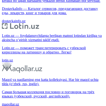
kerakli bo‘lagan narsalarni yetkazib berish xizmatlari bor servislar.
DostavkaInfo — Каталог сервисов, предлагающих доставку
еды, лекарств, книг и товаров для дома.
dostavkainfo.uz
Lotin.uz — foydalanuvchilarga berilgan matnni lotindan kirillga va
aksincha o‘girish xizmatini taklif etadi.
Lotin.uz — поможет транслитерировать с узбекской
кириллицы на латиницу и обратно. Легко!
lotin.uz
Maqol va naqllarning eng katta kolleksiyasi. Har bir maqol uchta
tilda (o‘zbek, rus, ingliz).
Самая большая коллекция пословиц и поговорок на трёх
языках (узбекский, русский, английский).
maqollar.uz