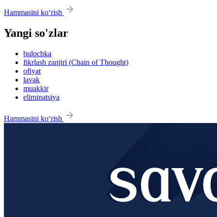
Hammasini ko‘rish
Yangi so'zlar
bulochka
fikrlash zanjiri (Chain of Thought)
ofiyat
lavak
muakkir
eliminatsiya
Hammasini ko‘rish