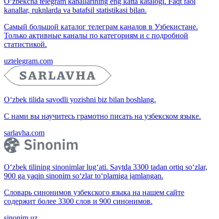
O‘zbekcha telegram kanallarining eng katta katalogi. Faqt faol
kanallar, ruknlarda va batafsil statistikasi bilan.
Самый большой каталог телеграм каналов в Узбекистане.
Только активные каналы по категориям и с подробной
статистикой.
uztelegram.com
O‘zbek tilida savodli yozishni biz bilan boshlang.
С нами вы научитесь грамотно писать на узбекском языке.
sarlavha.com
O‘zbek tilining sinonimlar lug‘ati. Saytda 3300 tadan ortiq so‘zlar,
900 ga yaqin sinonim so‘zlar to‘plamiga jamlangan.
Словарь синонимов узбекского языка на нашем сайте
содержит более 3300 слов и 900 синонимов.
sinonim.uz