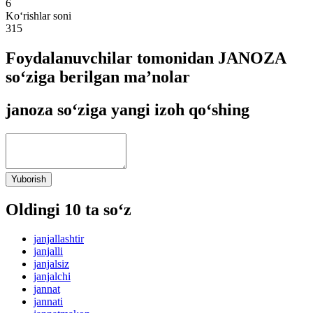
6
Ko‘rishlar soni
315
Foydalanuvchilar tomonidan JANOZA
so‘ziga berilgan ma’nolar
janoza so‘ziga yangi izoh qo‘shing
Yuborish
Oldingi 10 ta so‘z
janjallashtir
janjalli
janjalsiz
janjalchi
jannat
jannati