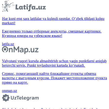
Har kuni eng sara latifalar va kulguli rasmlar. O‘zbek tilidagi kulgu
markazi!
Ежедневно только отборные анекдоты, смешные картинки.
Кузница юмора на узбекском языке!
latifa.uz
Valyutani yuqori kursda almashtirish uchun yaqin punktlarni aniqlab
beruvchi servis. Punkt joylashuvini kartada ko‘rsatadi.
Сервис, помогающий найти ближайшие пункты обмена
валюты с выгодным курсом. Покажет местоположение пункта
прямо на карте.
onmap.uz