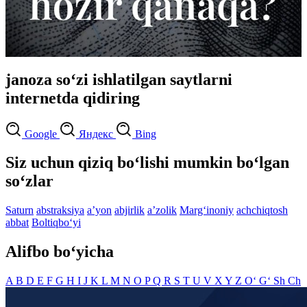
janoza so‘zi ishlatilgan saytlarni
internetda qidiring
Google
Яндекс
Bing
Siz uchun qiziq bo‘lishi mumkin bo‘lgan
so‘zlar
Saturn
abstraksiya
aʼyon
abjirlik
aʼzolik
Marg‘inoniy
achchiqtosh
abbat
Boltiqbo‘yi
Alifbo bo‘yicha
A
B
D
E
F
G
H
I
J
K
L
M
N
O
P
Q
R
S
T
U
V
X
Y
Z
O‘
G‘
Sh
Ch