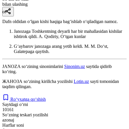
bilan ulashing
ot
Dafn oldidan oʻlgan kishi haqiga bagʻishlab oʻqiladigan namoz.
Janozaga Toshkentning deyarli har bir mahallasidan kishilar
ishtirok qildi.
A. Qodiriy, Oʻtgan kunlar
Gʻaybarov janozaga arang yetib keldi.
M. M. Doʻst,
Galatepaga qaytish.
JANOZA
so‘zining sinonimlarini
Sinonim.uz
saytida qidirib
ko‘ring.
ЖАНОЗА
so‘zining kirillcha yozilishi
Lotin.uz
sayti tomonidan
taqdim qilingan.
Ro‘yxatga qo‘shish
Saytdagi o‘rni
10161
So‘zning teskari yozilishi
azonaj
Harflar soni