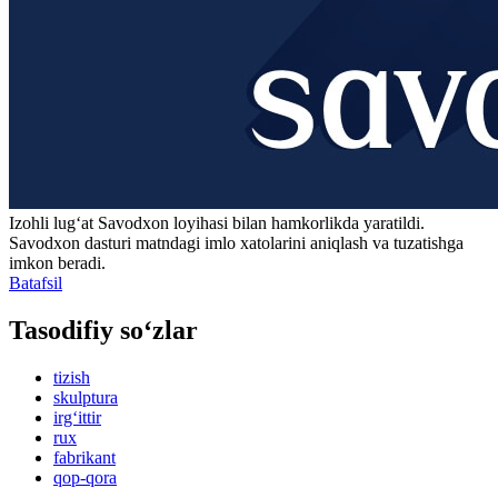
Izohli lugʻat
Savodxon
loyihasi bilan hamkorlikda yaratildi.
Savodxon dasturi matndagi imlo xatolarini aniqlash va tuzatishga
imkon beradi.
Batafsil
Tasodifiy so‘zlar
tizish
skulptura
irg‘ittir
rux
fabrikant
qop-qora