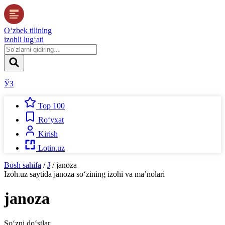
O‘zbek tilining
izohli lug‘ati
ЎЗ
Top 100
Ro‘yxat
Kirish
Lotin.uz
Bosh sahifa
/
J
/
janoza
Izoh.uz
saytida
janoza
so‘zining izohi va ma’nolari
janoza
So‘zni do‘stlar