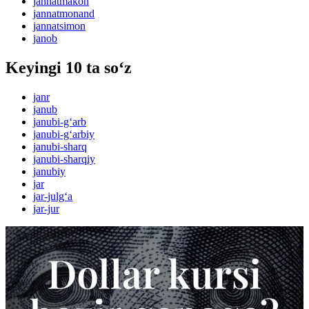
jannatmakon
jannatmonand
jannatsimon
janob
Keyingi 10 ta so‘z
janr
janub
janubi-g‘arb
janubi-g‘arbiy
janubi-sharq
janubi-sharqiy
janubiy
jar
jar-julg‘a
jar-jur