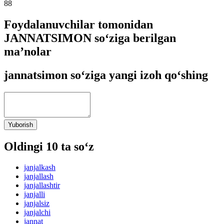
88
Foydalanuvchilar tomonidan
JANNATSIMON so‘ziga berilgan
ma’nolar
jannatsimon so‘ziga yangi izoh qo‘shing
Yuborish
Oldingi 10 ta so‘z
janjalkash
janjallash
janjallashtir
janjalli
janjalsiz
janjalchi
jannat