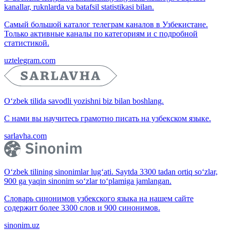
kanallar, ruknlarda va batafsil statistikasi bilan.
Самый большой каталог телеграм каналов в Узбекистане.
Только активные каналы по категориям и с подробной
статистикой.
uztelegram.com
O‘zbek tilida savodli yozishni biz bilan boshlang.
С нами вы научитесь грамотно писать на узбекском языке.
sarlavha.com
O‘zbek tilining sinonimlar lug‘ati. Saytda 3300 tadan ortiq so‘zlar,
900 ga yaqin sinonim so‘zlar to‘plamiga jamlangan.
Словарь синонимов узбекского языка на нашем сайте
содержит более 3300 слов и 900 синонимов.
sinonim.uz