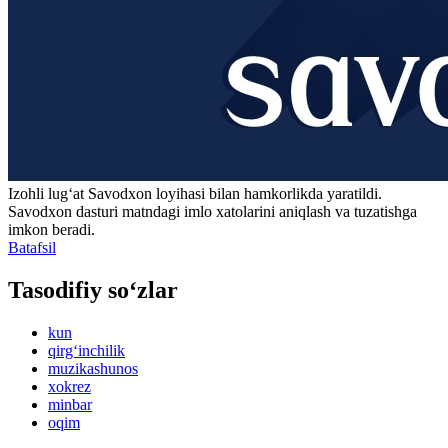
Izohli lugʻat
Savodxon
loyihasi bilan hamkorlikda yaratildi.
Savodxon dasturi matndagi imlo xatolarini aniqlash va tuzatishga
imkon beradi.
Batafsil
Tasodifiy so‘zlar
kun
qirg‘inchilik
muzikashunos
xokrez
minbar
oqim