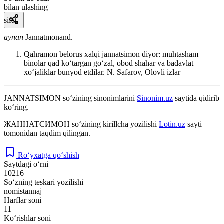
bilan ulashing
sifat
aynan
Jannatmonand.
Qahramon belorus xalqi jannatsimon diyor: muhtasham
binolar qad koʻtargan goʻzal, obod shahar va badavlat
xoʻjaliklar bunyod etdilar.
N. Safarov, Olovli izlar
JANNATSIMON
so‘zining sinonimlarini
Sinonim.uz
saytida qidirib
ko‘ring.
ЖАННАТСИМОН
so‘zining kirillcha yozilishi
Lotin.uz
sayti
tomonidan taqdim qilingan.
Ro‘yxatga qo‘shish
Saytdagi o‘rni
10216
So‘zning teskari yozilishi
nomistannaj
Harflar soni
11
Ko‘rishlar soni