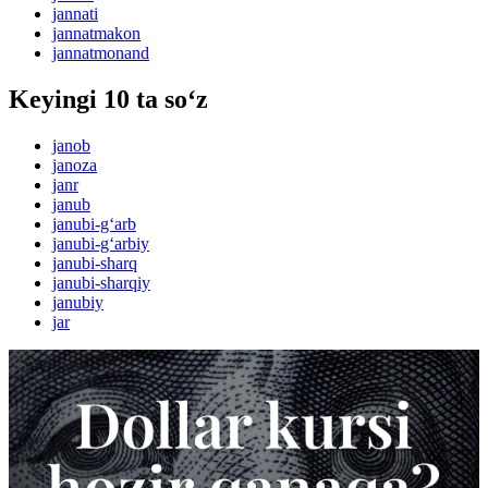
jannati
jannatmakon
jannatmonand
Keyingi 10 ta so‘z
janob
janoza
janr
janub
janubi-g‘arb
janubi-g‘arbiy
janubi-sharq
janubi-sharqiy
janubiy
jar