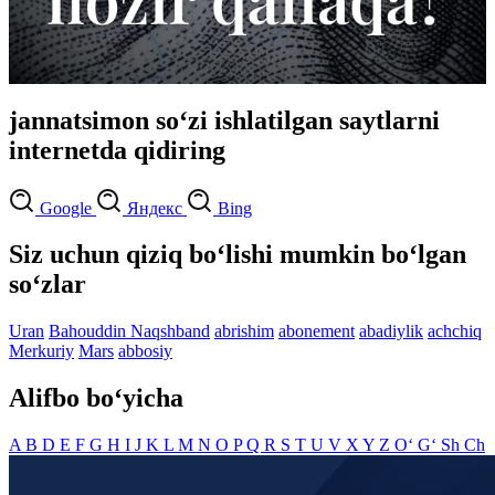
jannatsimon so‘zi ishlatilgan saytlarni
internetda qidiring
Google
Яндекс
Bing
Siz uchun qiziq bo‘lishi mumkin bo‘lgan
so‘zlar
Uran
Bahouddin Naqshband
abrishim
abonement
abadiylik
achchiq
Merkuriy
Mars
abbosiy
Alifbo bo‘yicha
A
B
D
E
F
G
H
I
J
K
L
M
N
O
P
Q
R
S
T
U
V
X
Y
Z
O‘
G‘
Sh
Ch