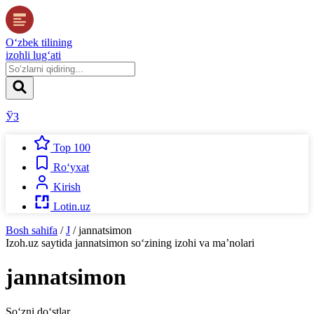
O‘zbek tilining
izohli lug‘ati
ЎЗ
Top 100
Ro‘yxat
Kirish
Lotin.uz
Bosh sahifa
/
J
/
jannatsimon
Izoh.uz
saytida
jannatsimon
so‘zining izohi va ma’nolari
jannatsimon
So‘zni do‘stlar