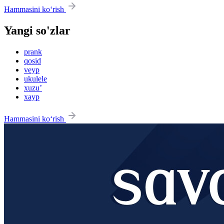
Hammasini ko‘rish
Yangi so'zlar
prank
qosid
veyp
ukulele
xuzu’
xayp
Hammasini ko‘rish