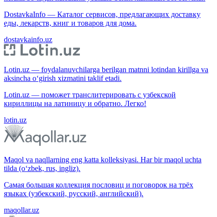
DostavkaInfo — Каталог сервисов, предлагающих доставку
еды, лекарств, книг и товаров для дома.
dostavkainfo.uz
Lotin.uz — foydalanuvchilarga berilgan matnni lotindan kirillga va
aksincha o‘girish xizmatini taklif etadi.
Lotin.uz — поможет транслитерировать с узбекской
кириллицы на латиницу и обратно. Легко!
lotin.uz
Maqol va naqllarning eng katta kolleksiyasi. Har bir maqol uchta
tilda (o‘zbek, rus, ingliz).
Самая большая коллекция пословиц и поговорок на трёх
языках (узбекский, русский, английский).
maqollar.uz