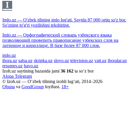
Imlo.uz — O'zbek tilining imlo lug'ati. Saytda 87 000 ortiq so'z bor.
So'zning to'g'ri yozilishini tekshiring.
Imlo.uz — Орфографический словарь узбекского языка
позволяющий проверить правописание узбекских слов на
латинице и кириллице. В базе более 87 000 слов.
imlo.uz
ibora.uz
salsa.uz
skripka.uz
slovo.uz
television.uz
vatt.uz
iboralar.uz
resumes.uz
havo.uz
Izoh.uz saytining bazasida jami
36 162
ta so‘z bor
Aloqa
Telegram
© Izoh.uz — O‘zbek tilining izohli lug‘ati, 2014–2026
Obuna
va
GoodGroup
loyihasi.
18+