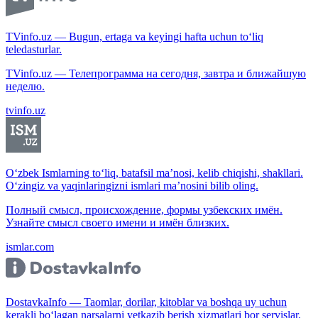
TVinfo.uz — Bugun, ertaga va keyingi hafta uchun to‘liq
teledasturlar.
TVinfo.uz — Телепрограмма на сегодня, завтра и ближайшую
неделю.
tvinfo.uz
O‘zbek Ismlarning to‘liq, batafsil ma’nosi, kelib chiqishi, shakllari.
O‘zingiz va yaqinlaringizni ismlari ma’nosini bilib oling.
Полный смысл, происхождение, формы узбекских имён.
Узнайте смысл своего имени и имён близких.
ismlar.com
DostavkaInfo — Taomlar, dorilar, kitoblar va boshqa uy uchun
kerakli bo‘lagan narsalarni yetkazib berish xizmatlari bor servislar.