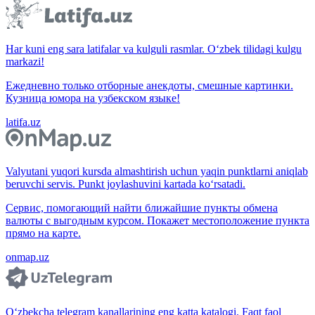
Har kuni eng sara latifalar va kulguli rasmlar. O‘zbek tilidagi kulgu
markazi!
Ежедневно только отборные анекдоты, смешные картинки.
Кузница юмора на узбекском языке!
latifa.uz
Valyutani yuqori kursda almashtirish uchun yaqin punktlarni aniqlab
beruvchi servis. Punkt joylashuvini kartada ko‘rsatadi.
Сервис, помогающий найти ближайшие пункты обмена
валюты с выгодным курсом. Покажет местоположение пункта
прямо на карте.
onmap.uz
O‘zbekcha telegram kanallarining eng katta katalogi. Faqt faol