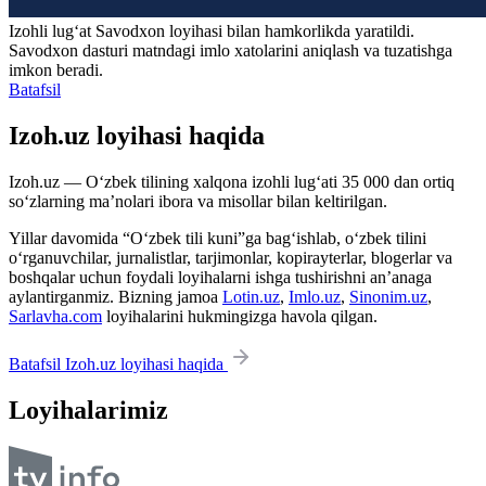
Izohli lugʻat
Savodxon
loyihasi bilan hamkorlikda yaratildi.
Savodxon dasturi matndagi imlo xatolarini aniqlash va tuzatishga
imkon beradi.
Batafsil
Izoh.uz loyihasi haqida
Izoh.uz — O‘zbek tilining xalqona izohli lug‘ati 35 000 dan ortiq
so‘zlarning ma’nolari ibora va misollar bilan keltirilgan.
Yillar davomida “O‘zbek tili kuni”ga bag‘ishlab, o‘zbek tilini
o‘rganuvchilar, jurnalistlar, tarjimonlar, kopirayterlar, blogerlar va
boshqalar uchun foydali loyihalarni ishga tushirishni an’anaga
aylantirganmiz. Bizning jamoa
Lotin.uz
,
Imlo.uz
,
Sinonim.uz
,
Sarlavha.com
loyihalarini hukmingizga havola qilgan.
Batafsil Izoh.uz loyihasi haqida
Loyihalarimiz