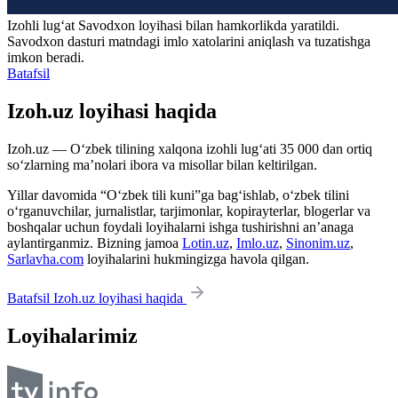
Izohli lugʻat
Savodxon
loyihasi bilan hamkorlikda yaratildi.
Savodxon dasturi matndagi imlo xatolarini aniqlash va tuzatishga
imkon beradi.
Batafsil
Izoh.uz loyihasi haqida
Izoh.uz — O‘zbek tilining xalqona izohli lug‘ati 35 000 dan ortiq
so‘zlarning ma’nolari ibora va misollar bilan keltirilgan.
Yillar davomida “O‘zbek tili kuni”ga bag‘ishlab, o‘zbek tilini
o‘rganuvchilar, jurnalistlar, tarjimonlar, kopirayterlar, blogerlar va
boshqalar uchun foydali loyihalarni ishga tushirishni an’anaga
aylantirganmiz. Bizning jamoa
Lotin.uz
,
Imlo.uz
,
Sinonim.uz
,
Sarlavha.com
loyihalarini hukmingizga havola qilgan.
Batafsil Izoh.uz loyihasi haqida
Loyihalarimiz