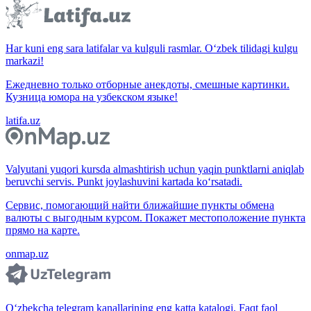
Har kuni eng sara latifalar va kulguli rasmlar. O‘zbek tilidagi kulgu
markazi!
Ежедневно только отборные анекдоты, смешные картинки.
Кузница юмора на узбекском языке!
latifa.uz
Valyutani yuqori kursda almashtirish uchun yaqin punktlarni aniqlab
beruvchi servis. Punkt joylashuvini kartada ko‘rsatadi.
Сервис, помогающий найти ближайшие пункты обмена
валюты с выгодным курсом. Покажет местоположение пункта
прямо на карте.
onmap.uz
O‘zbekcha telegram kanallarining eng katta katalogi. Faqt faol