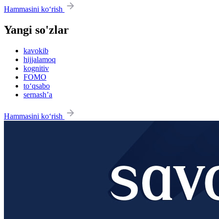
Hammasini ko‘rish
Yangi so'zlar
kavokib
hijjalamoq
kognitiv
FOMO
to‘qsabo
sernash’a
Hammasini ko‘rish