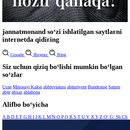
jannatmonand so‘zi ishlatilgan saytlarni
internetda qidiring
Google
Яндекс
Bing
Siz uchun qiziq bo‘lishi mumkin bo‘lgan
so‘zlar
Uran
Minorayi Kalon
abbreviatura
abituriyent
Bundestag
Saturn
abjir
abxaz
ablahona
Alifbo bo‘yicha
A
B
D
E
F
G
H
I
J
K
L
M
N
O
P
Q
R
S
T
U
V
X
Y
Z
O‘
G‘
Sh
Ch