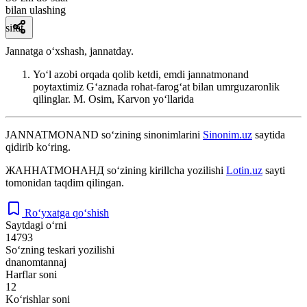
bilan ulashing
sifat
Jannatga oʻxshash, jannatday.
Yoʻl azobi orqada qolib ketdi, emdi jannatmonand
poytaxtimiz Gʻaznada rohat-farogʻat bilan umrguzaronlik
qilinglar.
M. Osim, Karvon yoʻllarida
JANNATMONAND
so‘zining sinonimlarini
Sinonim.uz
saytida
qidirib ko‘ring.
ЖАННАТМОНАНД
so‘zining kirillcha yozilishi
Lotin.uz
sayti
tomonidan taqdim qilingan.
Ro‘yxatga qo‘shish
Saytdagi o‘rni
14793
So‘zning teskari yozilishi
dnanomtannaj
Harflar soni
12
Ko‘rishlar soni