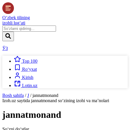
O‘zbek tilining
izohli lug‘ati
ЎЗ
Top 100
Ro‘yxat
Kirish
Lotin.uz
Bosh sahifa
/
J
/
jannatmonand
Izoh.uz
saytida
jannatmonand
so‘zining izohi va ma’nolari
jannatmonand
So‘zni do‘stlar