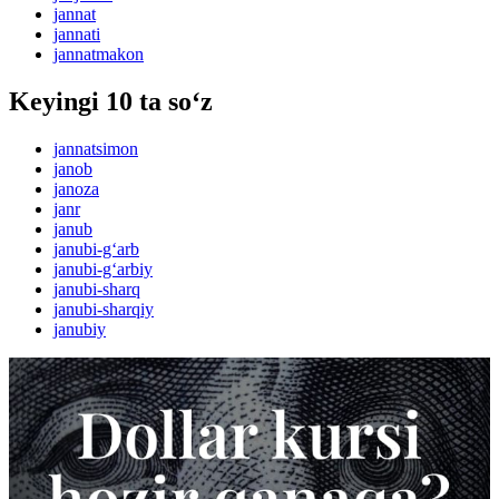
jannat
jannati
jannatmakon
Keyingi 10 ta so‘z
jannatsimon
janob
janoza
janr
janub
janubi-g‘arb
janubi-g‘arbiy
janubi-sharq
janubi-sharqiy
janubiy