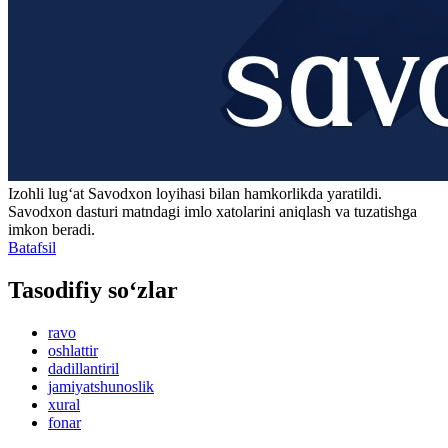
Izohli lugʻat
Savodxon
loyihasi bilan hamkorlikda yaratildi.
Savodxon dasturi matndagi imlo xatolarini aniqlash va tuzatishga
imkon beradi.
Batafsil
Tasodifiy so‘zlar
ravo
oshlattir
dadillantiril
jamiyatshunoslik
xural
fonar