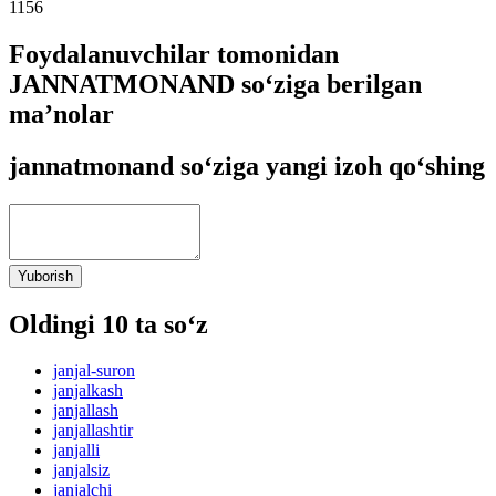
1156
Foydalanuvchilar tomonidan
JANNATMONAND so‘ziga berilgan
ma’nolar
jannatmonand so‘ziga yangi izoh qo‘shing
Yuborish
Oldingi 10 ta so‘z
janjal-suron
janjalkash
janjallash
janjallashtir
janjalli
janjalsiz
janjalchi