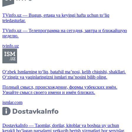
TVinfo.uz — Bugun, ertaga va keyingi hafta uchun to‘liq
teledasturlar.
TVinfo.uz — Телепрограмма на сегодня, завтра и ближайшую
неделю.
tvinfo.uz
O‘zbek Ismlarning to‘liq, batafsil ma’nosi, kelib chiqishi, shakllari.
O‘zingiz va yaqinlaringizni ismlari ma’nosini bilib oling.
Полный смысл, происхождение, формы узбекских имён.
Узнайте смысл своего имени и имён близких.
ismlar.com
DostavkaInfo — Taomlar, dorilar, kitoblar va boshqa uy uchun
kerakli bo‘lagan narsalarni yetkazib berish xizmatlari bor servislar.