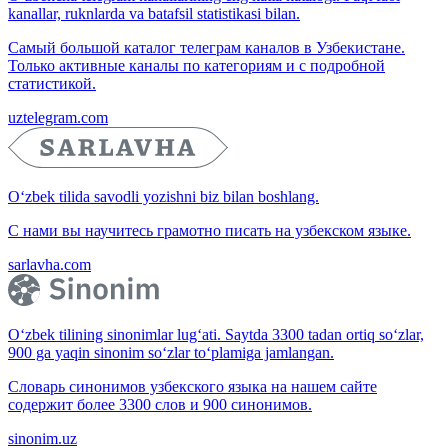
kanallar, ruknlarda va batafsil statistikasi bilan.
Самый большой каталог телеграм каналов в Узбекистане.
Только активные каналы по категориям и с подробной
статистикой.
uztelegram.com
O‘zbek tilida savodli yozishni biz bilan boshlang.
С нами вы научитесь грамотно писать на узбекском языке.
sarlavha.com
O‘zbek tilining sinonimlar lug‘ati. Saytda 3300 tadan ortiq so‘zlar,
900 ga yaqin sinonim so‘zlar to‘plamiga jamlangan.
Словарь синонимов узбекского языка на нашем сайте
содержит более 3300 слов и 900 синонимов.
sinonim.uz