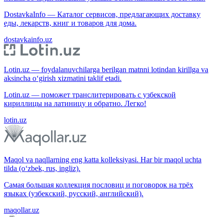
DostavkaInfo — Каталог сервисов, предлагающих доставку
еды, лекарств, книг и товаров для дома.
dostavkainfo.uz
Lotin.uz — foydalanuvchilarga berilgan matnni lotindan kirillga va
aksincha o‘girish xizmatini taklif etadi.
Lotin.uz — поможет транслитерировать с узбекской
кириллицы на латиницу и обратно. Легко!
lotin.uz
Maqol va naqllarning eng katta kolleksiyasi. Har bir maqol uchta
tilda (o‘zbek, rus, ingliz).
Самая большая коллекция пословиц и поговорок на трёх
языках (узбекский, русский, английский).
maqollar.uz