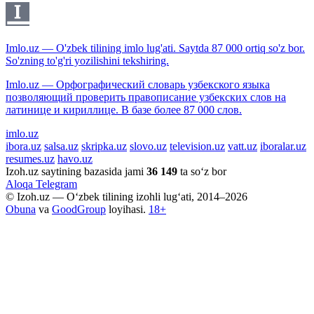
Imlo.uz — O'zbek tilining imlo lug'ati. Saytda 87 000 ortiq so'z bor.
So'zning to'g'ri yozilishini tekshiring.
Imlo.uz — Орфографический словарь узбекского языка
позволяющий проверить правописание узбекских слов на
латинице и кириллице. В базе более 87 000 слов.
imlo.uz
ibora.uz
salsa.uz
skripka.uz
slovo.uz
television.uz
vatt.uz
iboralar.uz
resumes.uz
havo.uz
Izoh.uz saytining bazasida jami
36 149
ta so‘z bor
Aloqa
Telegram
© Izoh.uz — O‘zbek tilining izohli lug‘ati, 2014–2026
Obuna
va
GoodGroup
loyihasi.
18+