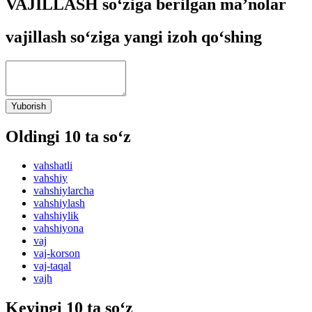
VAJILLASH so‘ziga berilgan ma’nolar
vajillash so‘ziga yangi izoh qo‘shing
Yuborish
Oldingi 10 ta so‘z
vahshatli
vahshiy
vahshiylarcha
vahshiylash
vahshiylik
vahshiyona
vaj
vaj-korson
vaj-taqal
vajh
Keyingi 10 ta so‘z