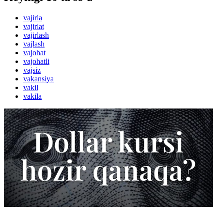
vajirla
vajirlat
vajirlash
vajlash
vajohat
vajohatli
vajsiz
vakansiya
vakil
vakila