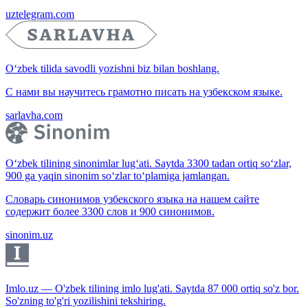
uztelegram.com
O‘zbek tilida savodli yozishni biz bilan boshlang.
С нами вы научитесь грамотно писать на узбекском языке.
sarlavha.com
O‘zbek tilining sinonimlar lug‘ati. Saytda 3300 tadan ortiq so‘zlar,
900 ga yaqin sinonim so‘zlar to‘plamiga jamlangan.
Словарь синонимов узбекского языка на нашем сайте
содержит более 3300 слов и 900 синонимов.
sinonim.uz
Imlo.uz — O'zbek tilining imlo lug'ati. Saytda 87 000 ortiq so'z bor.
So'zning to'g'ri yozilishini tekshiring.