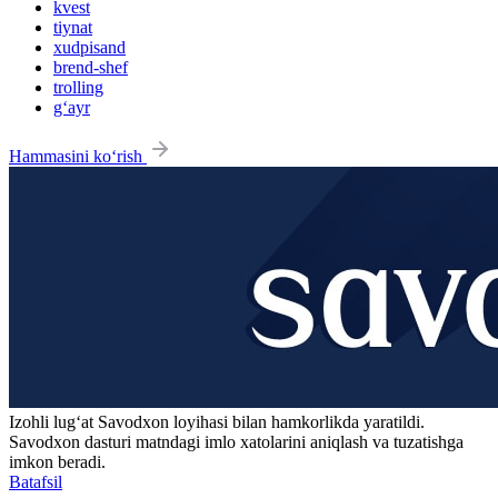
kvest
tiynat
xudpisand
brend-shef
trolling
g‘ayr
Hammasini ko‘rish
Izohli lugʻat
Savodxon
loyihasi bilan hamkorlikda yaratildi.
Savodxon dasturi matndagi imlo xatolarini aniqlash va tuzatishga
imkon beradi.
Batafsil