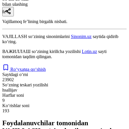
bilan ulashing
fe’l
Vajillamoq feʼlining birgalik nisbati.
VAJILLASH
so‘zining sinonimlarini
Sinonim.uz
saytida qidirib
ko‘ring.
ВАЖИЛЛАШ
so‘zining kirillcha yozilishi
Lotin.uz
sayti
tomonidan taqdim qilingan.
Ro‘yxatga qo‘shish
Saytdagi o‘rni
23902
So‘zning teskari yozilishi
hsallijav
Harflar soni
9
Ko‘rishlar soni
193
Foydalanuvchilar tomonidan