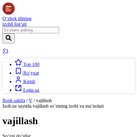
O‘zbek tilining
izohli lug‘ati
ЎЗ
Top 100
Ro‘yxat
Kirish
Lotin.uz
Bosh sahifa
/
V
/
vajillash
Izoh.uz
saytida
vajillash
so‘zining izohi va ma’nolari
vajillash
So‘zni do‘stlar