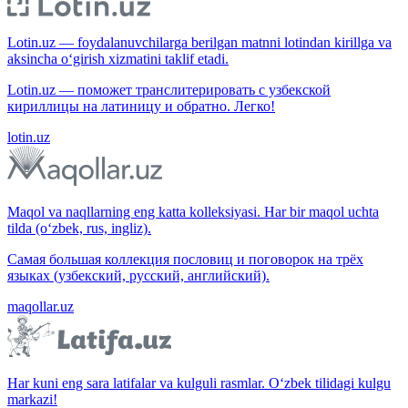
Lotin.uz — foydalanuvchilarga berilgan matnni lotindan kirillga va
aksincha o‘girish xizmatini taklif etadi.
Lotin.uz — поможет транслитерировать с узбекской
кириллицы на латиницу и обратно. Легко!
lotin.uz
Maqol va naqllarning eng katta kolleksiyasi. Har bir maqol uchta
tilda (o‘zbek, rus, ingliz).
Самая большая коллекция пословиц и поговорок на трёх
языках (узбекский, русский, английский).
maqollar.uz
Har kuni eng sara latifalar va kulguli rasmlar. O‘zbek tilidagi kulgu
markazi!