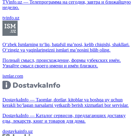
TVinfo.uz — Телепрограмма на сегодня, завтра и ближайшую
неделю.
tvinfo.uz
O‘zbek Ismlarning to‘liq, batafsil ma’nosi, kelib chiqishi, shakllari.
O‘zingiz va yaqinlaringizni ismlari ma’nosini bilib oling.
Полный смысл, происхождение, формы узбекских имён.
Узнайте смысл своего имени и имён близких.
ismlar.com
DostavkaInfo — Taomlar, dorilar, kitoblar va boshqa uy uchun
kerakli bo‘lagan narsalarni yetkazib berish xizmatlari bor servislar.
DostavkaInfo — Каталог сервисов, предлагающих доставку
еды, лекарств, книг и товаров для дома.
dostavkainfo.uz