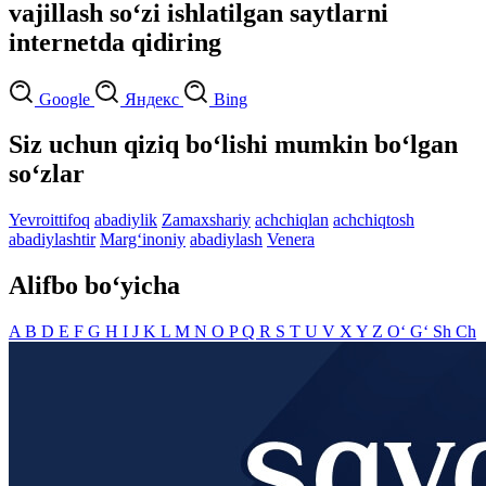
vajillash so‘zi ishlatilgan saytlarni
internetda qidiring
Google
Яндекс
Bing
Siz uchun qiziq bo‘lishi mumkin bo‘lgan
so‘zlar
Yevroittifoq
abadiylik
Zamaxshariy
achchiqlan
achchiqtosh
abadiylashtir
Marg‘inoniy
abadiylash
Venera
Alifbo bo‘yicha
A
B
D
E
F
G
H
I
J
K
L
M
N
O
P
Q
R
S
T
U
V
X
Y
Z
O‘
G‘
Sh
Ch