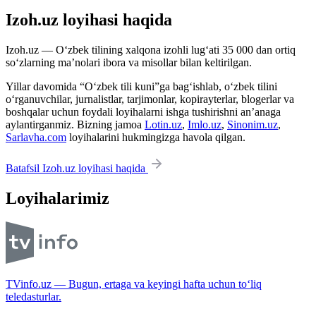
Izoh.uz loyihasi haqida
Izoh.uz — O‘zbek tilining xalqona izohli lug‘ati 35 000 dan ortiq
so‘zlarning ma’nolari ibora va misollar bilan keltirilgan.
Yillar davomida “O‘zbek tili kuni”ga bag‘ishlab, o‘zbek tilini
o‘rganuvchilar, jurnalistlar, tarjimonlar, kopirayterlar, blogerlar va
boshqalar uchun foydali loyihalarni ishga tushirishni an’anaga
aylantirganmiz. Bizning jamoa
Lotin.uz
,
Imlo.uz
,
Sinonim.uz
,
Sarlavha.com
loyihalarini hukmingizga havola qilgan.
Batafsil Izoh.uz loyihasi haqida
Loyihalarimiz
TVinfo.uz — Bugun, ertaga va keyingi hafta uchun to‘liq
teledasturlar.