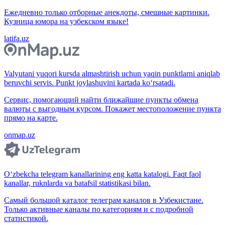
Ежедневно только отборные анекдоты, смешные картинки.
Кузница юмора на узбекском языке!
latifa.uz
Valyutani yuqori kursda almashtirish uchun yaqin punktlarni aniqlab
beruvchi servis. Punkt joylashuvini kartada ko‘rsatadi.
Сервис, помогающий найти ближайшие пункты обмена
валюты с выгодным курсом. Покажет местоположение пункта
прямо на карте.
onmap.uz
O‘zbekcha telegram kanallarining eng katta katalogi. Faqt faol
kanallar, ruknlarda va batafsil statistikasi bilan.
Самый большой каталог телеграм каналов в Узбекистане.
Только активные каналы по категориям и с подробной
статистикой.