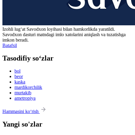
Izohli lugʻat
Savodxon
loyihasi bilan hamkorlikda yaratildi.
Savodxon dasturi matndagi imlo xatolarini aniqlash va tuzatishga
imkon beradi.
Batafsil
Tasodifiy so‘zlar
bol
beor
kaska
mardikorchilik
murtakib
ametropiya
Hammasini ko‘rish
Yangi so'zlar