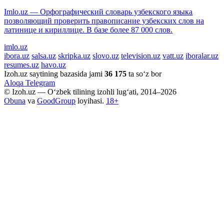
Imlo.uz — Орфографический словарь узбекского языка
позволяющий проверить правописание узбекских слов на
латинице и кириллице. В базе более 87 000 слов.
imlo.uz
ibora.uz
salsa.uz
skripka.uz
slovo.uz
television.uz
vatt.uz
iboralar.uz
resumes.uz
havo.uz
Izoh.uz saytining bazasida jami
36 175
ta so‘z bor
Aloqa
Telegram
© Izoh.uz — O‘zbek tilining izohli lug‘ati, 2014–2026
Obuna
va
GoodGroup
loyihasi.
18+