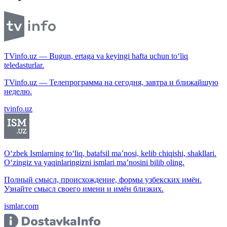
TVinfo.uz — Bugun, ertaga va keyingi hafta uchun to‘liq
teledasturlar.
TVinfo.uz — Телепрограмма на сегодня, завтра и ближайшую
неделю.
tvinfo.uz
O‘zbek Ismlarning to‘liq, batafsil ma’nosi, kelib chiqishi, shakllari.
O‘zingiz va yaqinlaringizni ismlari ma’nosini bilib oling.
Полный смысл, происхождение, формы узбекских имён.
Узнайте смысл своего имени и имён близких.
ismlar.com