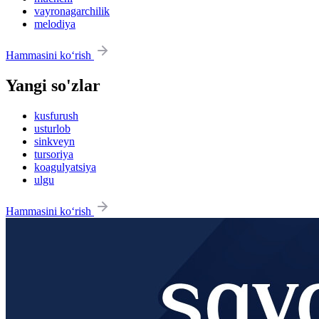
vayronagarchilik
melodiya
Hammasini ko‘rish
Yangi so'zlar
kusfurush
usturlob
sinkveyn
tursoriya
koagulyatsiya
ulgu
Hammasini ko‘rish