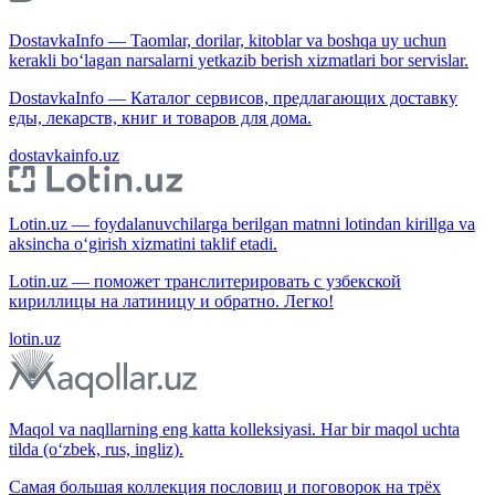
DostavkaInfo — Taomlar, dorilar, kitoblar va boshqa uy uchun
kerakli bo‘lagan narsalarni yetkazib berish xizmatlari bor servislar.
DostavkaInfo — Каталог сервисов, предлагающих доставку
еды, лекарств, книг и товаров для дома.
dostavkainfo.uz
Lotin.uz — foydalanuvchilarga berilgan matnni lotindan kirillga va
aksincha o‘girish xizmatini taklif etadi.
Lotin.uz — поможет транслитерировать с узбекской
кириллицы на латиницу и обратно. Легко!
lotin.uz
Maqol va naqllarning eng katta kolleksiyasi. Har bir maqol uchta
tilda (o‘zbek, rus, ingliz).
Самая большая коллекция пословиц и поговорок на трёх