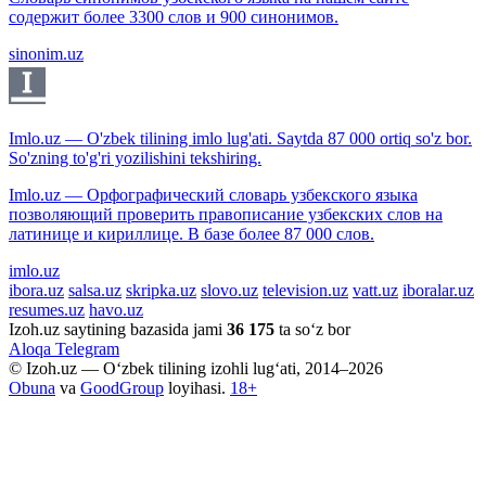
содержит более 3300 слов и 900 синонимов.
sinonim.uz
Imlo.uz — O'zbek tilining imlo lug'ati. Saytda 87 000 ortiq so'z bor.
So'zning to'g'ri yozilishini tekshiring.
Imlo.uz — Орфографический словарь узбекского языка
позволяющий проверить правописание узбекских слов на
латинице и кириллице. В базе более 87 000 слов.
imlo.uz
ibora.uz
salsa.uz
skripka.uz
slovo.uz
television.uz
vatt.uz
iboralar.uz
resumes.uz
havo.uz
Izoh.uz saytining bazasida jami
36 175
ta so‘z bor
Aloqa
Telegram
© Izoh.uz — O‘zbek tilining izohli lug‘ati, 2014–2026
Obuna
va
GoodGroup
loyihasi.
18+