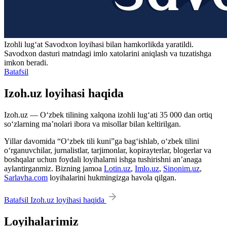
Izohli lugʻat
Savodxon
loyihasi bilan hamkorlikda yaratildi.
Savodxon dasturi matndagi imlo xatolarini aniqlash va tuzatishga
imkon beradi.
Batafsil
Izoh.uz loyihasi haqida
Izoh.uz — O‘zbek tilining xalqona izohli lug‘ati 35 000 dan ortiq
so‘zlarning ma’nolari ibora va misollar bilan keltirilgan.
Yillar davomida “O‘zbek tili kuni”ga bag‘ishlab, o‘zbek tilini
o‘rganuvchilar, jurnalistlar, tarjimonlar, kopirayterlar, blogerlar va
boshqalar uchun foydali loyihalarni ishga tushirishni an’anaga
aylantirganmiz. Bizning jamoa
Lotin.uz
,
Imlo.uz
,
Sinonim.uz
,
Sarlavha.com
loyihalarini hukmingizga havola qilgan.
Batafsil Izoh.uz loyihasi haqida
Loyihalarimiz