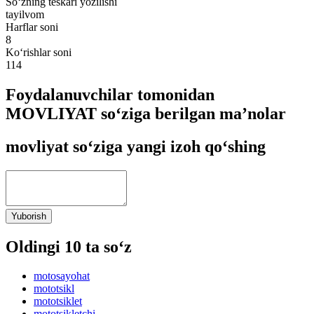
So‘zning teskari yozilishi
tayilvom
Harflar soni
8
Ko‘rishlar soni
114
Foydalanuvchilar tomonidan
MOVLIYAT so‘ziga berilgan ma’nolar
movliyat so‘ziga yangi izoh qo‘shing
Yuborish
Oldingi 10 ta so‘z
motosayohat
mototsikl
mototsiklet
mototsikletchi