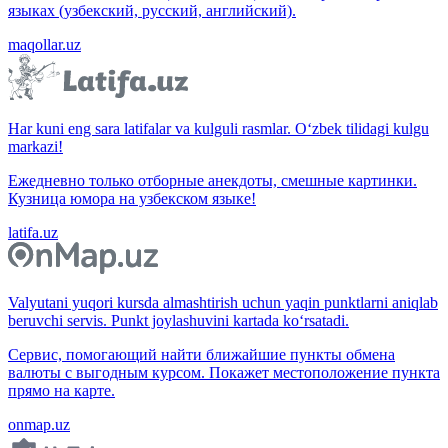
языках (узбекский, русский, английский).
maqollar.uz
Har kuni eng sara latifalar va kulguli rasmlar. O‘zbek tilidagi kulgu
markazi!
Ежедневно только отборные анекдоты, смешные картинки.
Кузница юмора на узбекском языке!
latifa.uz
Valyutani yuqori kursda almashtirish uchun yaqin punktlarni aniqlab
beruvchi servis. Punkt joylashuvini kartada ko‘rsatadi.
Сервис, помогающий найти ближайшие пункты обмена
валюты с выгодным курсом. Покажет местоположение пункта
прямо на карте.
onmap.uz