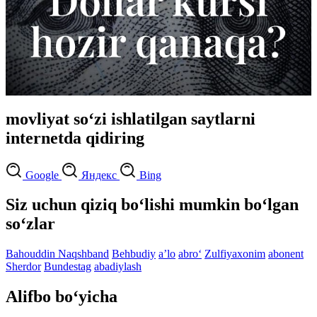
movliyat so‘zi ishlatilgan saytlarni
internetda qidiring
Google
Яндекс
Bing
Siz uchun qiziq bo‘lishi mumkin bo‘lgan
so‘zlar
Bahouddin Naqshband
Behbudiy
aʼlo
abro‘
Zulfiyaxonim
abonent
Sherdor
Bundestag
abadiylash
Alifbo bo‘yicha