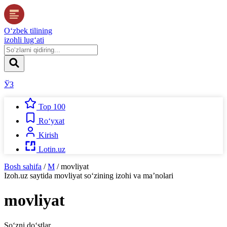
O‘zbek tilining
izohli lug‘ati
ЎЗ
Top 100
Ro‘yxat
Kirish
Lotin.uz
Bosh sahifa
/
M
/
movliyat
Izoh.uz
saytida
movliyat
so‘zining izohi va ma’nolari
movliyat
So‘zni do‘stlar