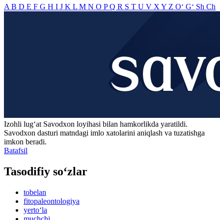
A
B
D
E
F
G
H
I
J
K
L
M
N
O
P
Q
R
S
T
U
V
X
Y
Z
O‘
G‘
Sh
Ch
Izohli lugʻat
Savodxon
loyihasi bilan hamkorlikda yaratildi.
Savodxon dasturi matndagi imlo xatolarini aniqlash va tuzatishga
imkon beradi.
Batafsil
Tasodifiy so‘zlar
tobelan
fitopaleontologiya
yerto‘la
muchchi