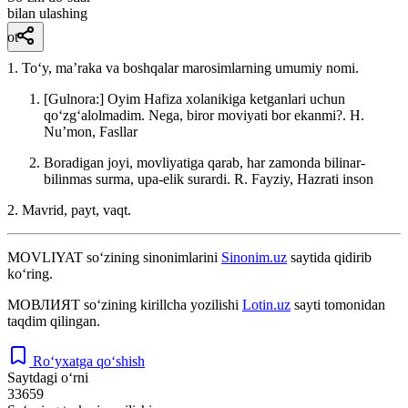
bilan ulashing
ot
1. Toʻy, maʼraka va boshqalar marosimlarning umumiy nomi.
[Gulnora:] Oyim Hafiza xolanikiga ketganlari uchun
qoʻzgʻalolmadim. Nega, biror moviyati bor ekanmi?.
H.
Nuʼmon, Fasllar
Boradigan joyi, movliyatiga qarab, har zamonda bilinar-
bilinmas surma, upa-elik surardi.
R. Fayziy, Hazrati inson
2. Mavrid, payt, vaqt.
MOVLIYAT
so‘zining sinonimlarini
Sinonim.uz
saytida qidirib
ko‘ring.
МОВЛИЯТ
so‘zining kirillcha yozilishi
Lotin.uz
sayti tomonidan
taqdim qilingan.
Ro‘yxatga qo‘shish
Saytdagi o‘rni
33659